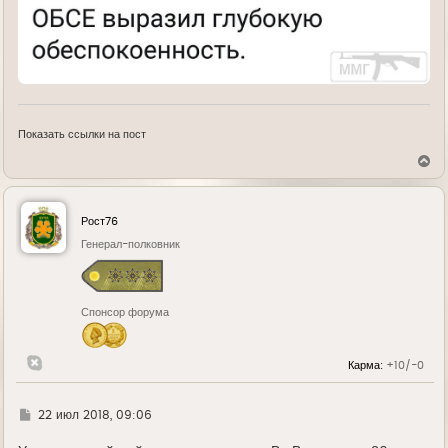
Показать ссылки на пост
В
е
р
н
у
Рост76
т
ь
Генерал-полковник
с
я
к
н
Спонсор форума
а
ч
а
л
Карма:
+10/-0
у
Г
22 июл 2018, 09:06
д
е