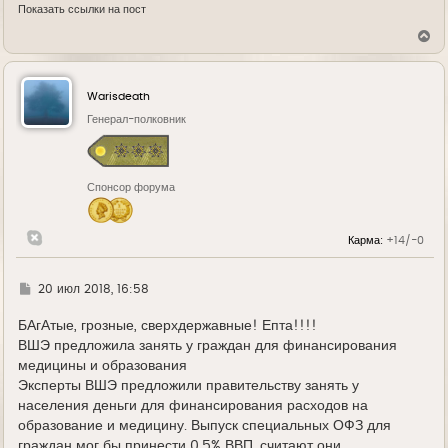
Показать ссылки на пост
В
е
р
н
у
Warisdeath
т
ь
Генерал-полковник
с
я
к
н
Спонсор форума
а
ч
а
л
Карма:
+14/-0
у
Г
20 июл 2018, 16:58
д
е
БАгАтые, грозные, сверхдержавные! Епта!!!!
ВШЭ предложила занять у граждан для финансирования
медицины и образования
Эксперты ВШЭ предложили правительству занять у
населения деньги для финансирования расходов на
образование и медицину. Выпуск специальных ОФЗ для
граждан мог бы принести 0,5% ВВП, считают они