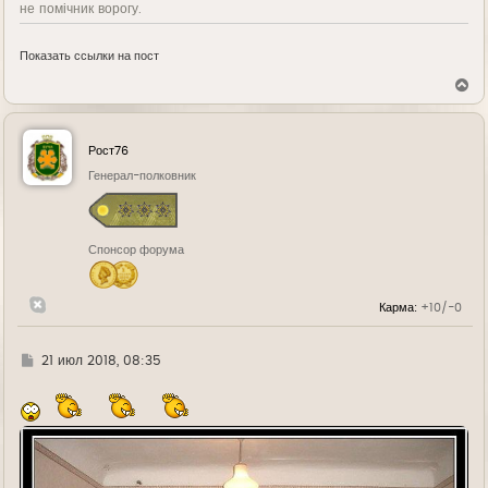
не помічник ворогу.
Показать ссылки на пост
В
е
р
н
у
Рост76
т
ь
Генерал-полковник
с
я
к
н
Спонсор форума
а
ч
а
л
Карма:
+10/-0
у
Г
21 июл 2018, 08:35
д
е