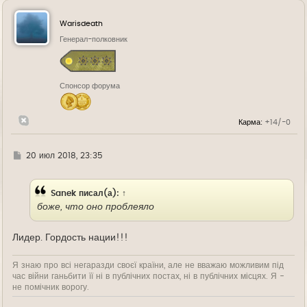
р
н
у
Warisdeath
т
ь
Генерал-полковник
с
я
к
н
Спонсор форума
а
ч
а
л
Карма:
+14/-0
у
Г
20 июл 2018, 23:35
д
е
Sanek
писал(а):
↑
боже, что оно проблеяло
Лидер. Гордость нации!!!
Я знаю про всі негаразди своєї країни, але не вважаю можливим під
час війни ганьбити її ні в публічних постах, ні в публічних місцях. Я -
не помічник ворогу.