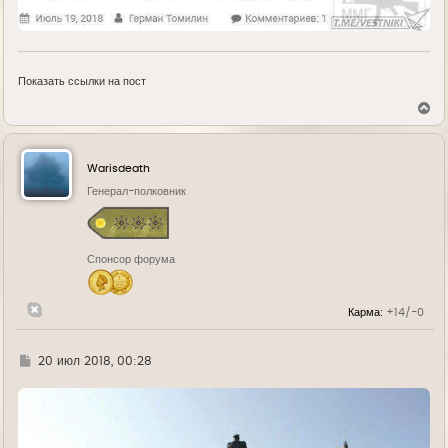
Показать ссылки на пост
В
е
р
н
у
Warisdeath
т
ь
Генерал-полковник
с
я
к
н
Спонсор форума
а
ч
а
л
Карма:
+14/-0
у
Г
20 июл 2018, 00:28
д
е