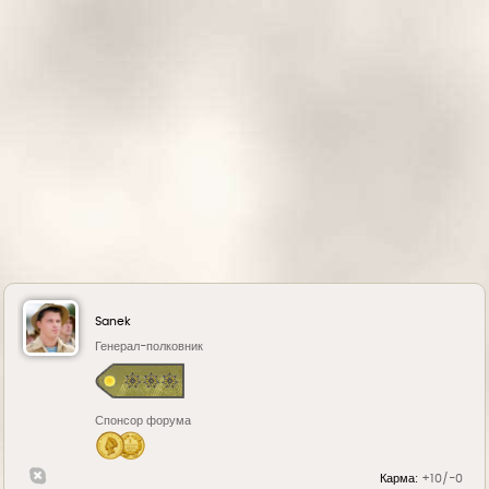
а
ч
а
л
у
Sanek
Генерал-полковник
Спонсор форума
Карма:
+10/-0