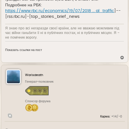
Подробнее на РБК:
https://www.rbc.ru/economics/19/07/2018 ... al_traffic
]--
[rss.rbc.ru]-[top_stories_brief_news
Я знаю про всі негаразди своєї країни, але не вважаю можливим під
час війни ганьбити її ні в публічних постах, ні в публічних місцях. Я -
не помічник ворогу.
Показать ссылки на пост
В
е
р
н
у
Warisdeath
т
ь
Генерал-полковник
с
я
к
н
Спонсор форума
а
ч
а
л
Карма:
+14/-0
у