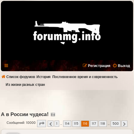
Регистрация
Выход
Список форумов
История
Послевоенное время и современность
Из жизни разных стран
А в России чудеса!
Страница
116
из
500
Сообщений: 10000
1
…
114
115
116
117
118
…
500
Пред.
След