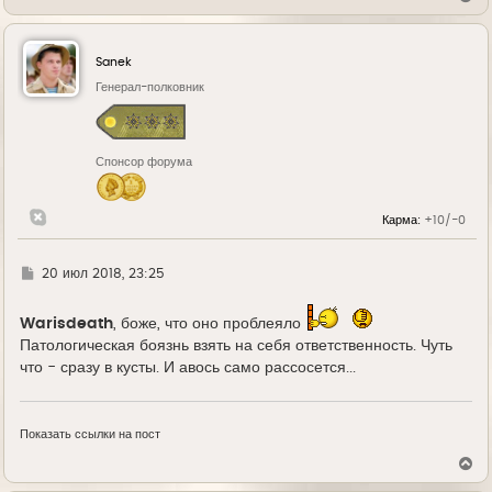
е
р
н
у
Sanek
т
ь
Генерал-полковник
с
я
к
н
Спонсор форума
а
ч
а
л
Карма:
+10/-0
у
Г
20 июл 2018, 23:25
д
е
Warisdeath
, боже, что оно проблеяло
Патологическая боязнь взять на себя ответственность. Чуть
что - сразу в кусты. И авось само рассосется...
Показать ссылки на пост
В
е