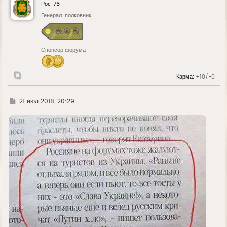
у
Рост76
т
ь
Генерал-полковник
с
я
к
н
Спонсор форума
а
ч
а
л
Карма:
+10/-0
у
Г
21 июл 2018, 20:29
д
е