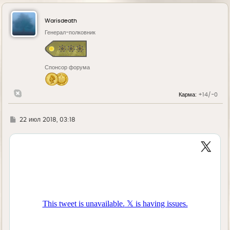
р
н
у
Warisdeath
т
ь
Генерал-полковник
с
я
к
н
Спонсор форума
а
ч
а
л
Карма:
+14/-0
у
Г
22 июл 2018, 03:18
д
е