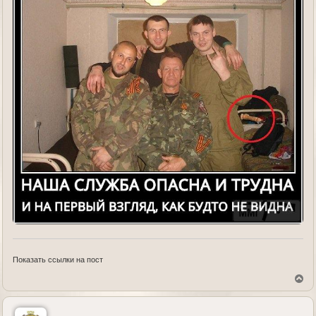
Показать ссылки на пост
В
е
р
н