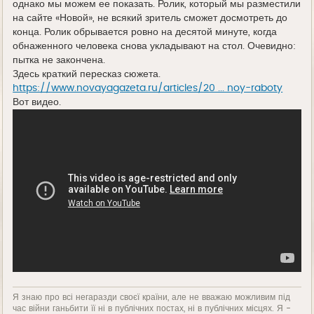
однако мы можем ее показать. Ролик, который мы разместили
на сайте «Новой», не всякий зритель сможет досмотреть до
конца. Ролик обрывается ровно на десятой минуте, когда
обнаженного человека снова укладывают на стол. Очевидно:
пытка не закончена.
Здесь краткий пересказ сюжета.
https://www.novayagazeta.ru/articles/20 ... noy-raboty
Вот видео.
Я знаю про всі негаразди своєї країни, але не вважаю можливим під
час війни ганьбити її ні в публічних постах, ні в публічних місцях. Я -