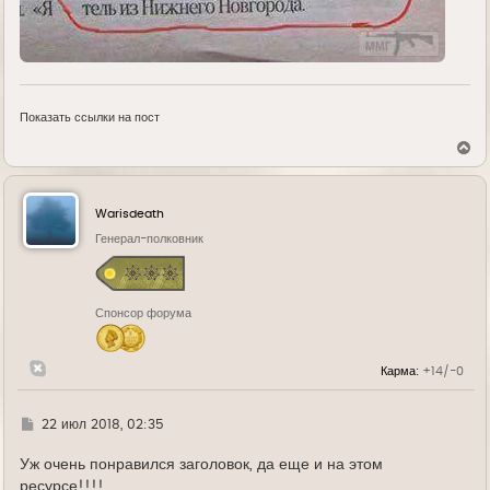
Показать ссылки на пост
В
е
р
н
у
Warisdeath
т
ь
Генерал-полковник
с
я
к
н
Спонсор форума
а
ч
а
л
Карма:
+14/-0
у
Г
22 июл 2018, 02:35
д
е
Уж очень понравился заголовок, да еще и на этом
ресурсе!!!!