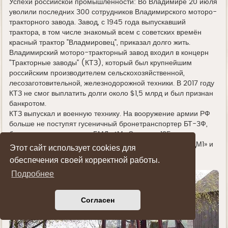
Успехи российской промышленности: Во Владимире 20 июля
уволили последних 300 сотрудников Владимирского моторо-
тракторного завода. Завод, с 1945 года выпускавший
трактора, в том числе знакомый всем с советских времён
красный трактор "Владмировец", приказал долго жить.
Владимирский моторо-тракторный завод входил в концерн
"Тракторные заводы" (КТЗ), который был крупнейшим
российским производителем сельскохозяйственной,
лесозаготовительной, железнодорожной техники. В 2017 году
КТЗ не смог выплатить долги около $1,5 млрд и был признан
банкротом.
КТЗ выпускал и военную технику. На вооружение армии РФ
больше не поступят гусеничный бронетранспортер БТ-3Ф,
боевая машина десанта БМД-4М «Синица», 125-мм
самоходная противотанковая пушка 2С25М «Спрут-СДМ1» и
Этот сайт использует cookies для
боевая машина БМП-3 с комплексом аппаратуры
обеспечения своей корректной работы.
управления наведением ПТУР «Атака».
Подробнее
Согласен