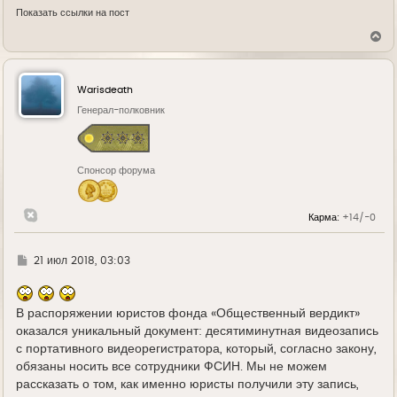
Показать ссылки на пост
В
е
р
н
у
Warisdeath
т
ь
Генерал-полковник
с
я
к
н
Спонсор форума
а
ч
а
л
Карма:
+14/-0
у
Г
21 июл 2018, 03:03
д
е
В распоряжении юристов фонда «Общественный вердикт»
оказался уникальный документ: десятиминутная видеозапись
с портативного видеорегистратора, который, согласно закону,
обязаны носить все сотрудники ФСИН. Мы не можем
рассказать о том, как именно юристы получили эту запись,