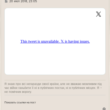
Г
20 июл 2018, 23:05
д
е
Я знаю про всі негаразди своєї країни, але не вважаю можливим під
час війни ганьбити її ні в публічних постах, ні в публічних місцях. Я -
не помічник ворогу.
Показать ссылки на пост
В