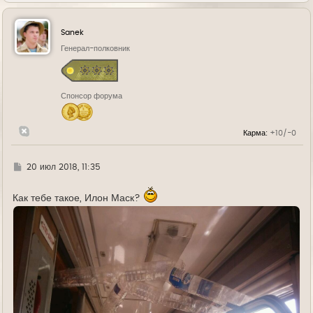
р
н
у
Sanek
т
ь
Генерал-полковник
с
я
к
н
Спонсор форума
а
ч
а
л
Карма:
+10/-0
у
Г
20 июл 2018, 11:35
д
е
Как тебе такое, Илон Маск?