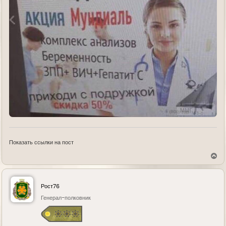
Показать ссылки на пост
В
е
р
н
у
Рост76
т
ь
Генерал-полковник
с
я
к
н