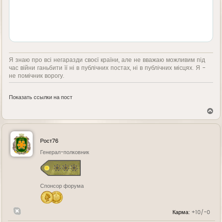
Я знаю про всі негаразди своєї країни, але не вважаю можливим під
час війни ганьбити її ні в публічних постах, ні в публічних місцях. Я -
не помічник ворогу.
Показать ссылки на пост
В
е
р
н
у
Рост76
т
ь
Генерал-полковник
с
я
к
н
Спонсор форума
а
ч
а
л
Карма:
+10/-0
у