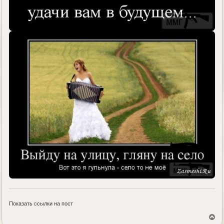
Показать ссылки на пост
В
е