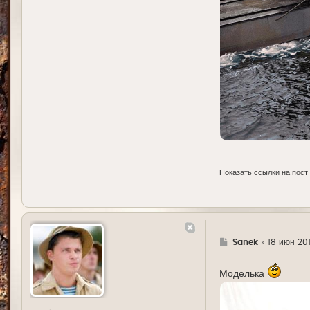
Показать ссылки на пост
Г
Sanek
»
18 июн 20
д
е
Моделька