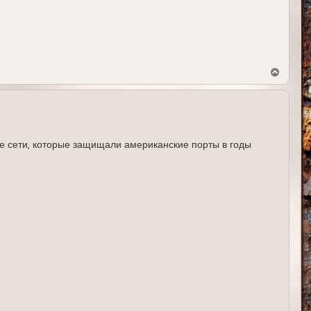
В
е
р
н
у
т
ь
с
 сети, которые защищали американские порты в годы
я
к
н
а
ч
а
л
у