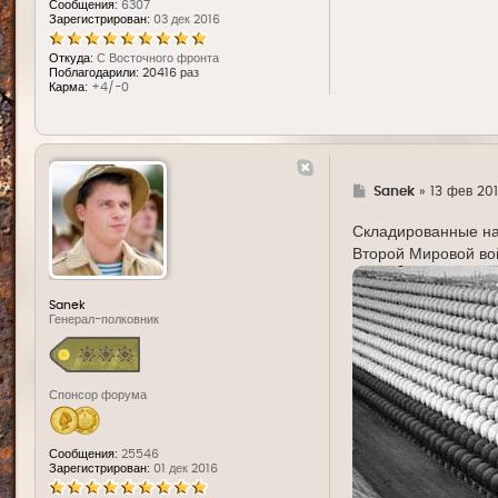
Сообщения:
6307
Зарегистрирован:
03 дек 2016
Откуда:
С Восточного фронта
Поблагодарили:
20416 раз
Карма:
+4/-0
Г
Sanek
»
13 фев 201
д
е
Складированные на
Второй Мировой вой
Sanek
Генерал-полковник
Спонсор форума
Сообщения:
25546
Зарегистрирован:
01 дек 2016