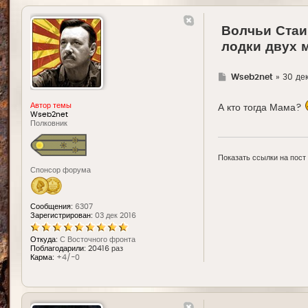
Волчьи Стаи
лодки двух 
Г
Wseb2net
»
30 дек
д
е
Автор темы
А кто тогда Мама?
Wseb2net
Полковник
Показать ссылки на пост
Спонсор форума
Сообщения:
6307
Зарегистрирован:
03 дек 2016
Откуда:
С Восточного фронта
Поблагодарили:
20416 раз
Карма:
+4/-0