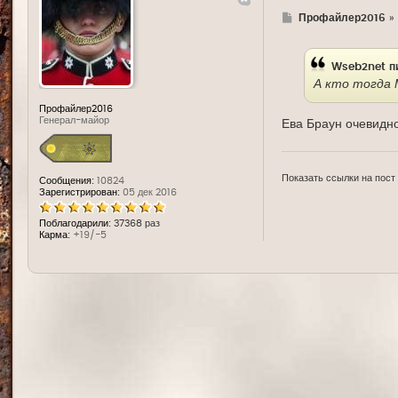
Г
Профайлер2016
»
д
е
Wseb2net
п
А кто тогда
Профайлер2016
Генерал-майор
Ева Браун очевидно.
Показать ссылки на пост
Сообщения:
10824
Зарегистрирован:
05 дек 2016
Поблагодарили:
37368 раз
Карма:
+19/-5