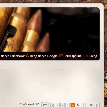
 через Facebook
Вход через Google
Регистрация
Выход
Страница
4
из
16
Сообщений: 318
1
2
3
4
5
6
…
16
Пред.
След.