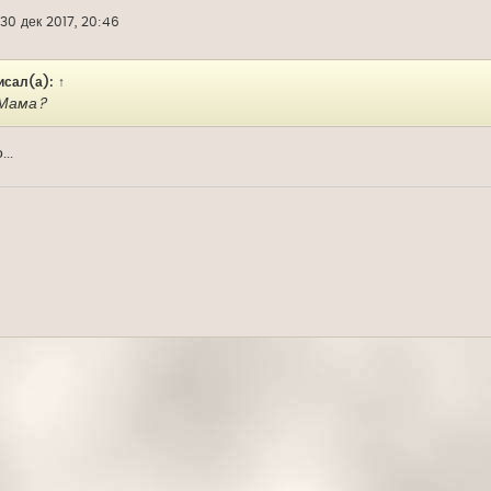
30 дек 2017, 20:46
исал(а):
↑
 Мама?
..