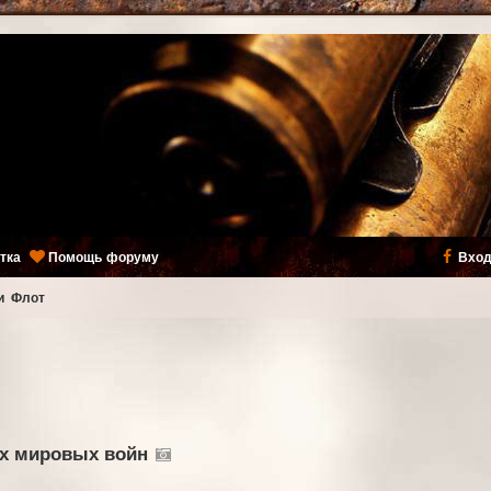
тка
Помощь форуму
Вход
и
Флот
ух мировых войн