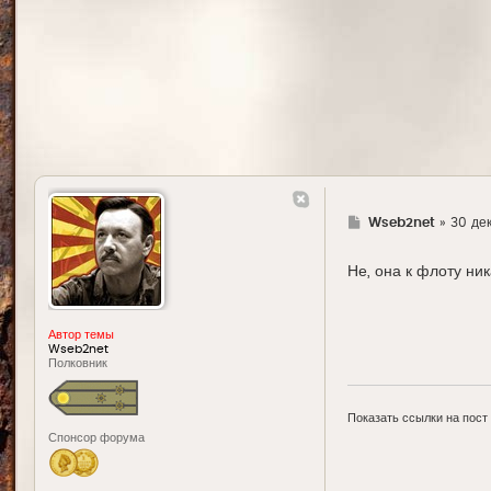
Г
Wseb2net
»
30 дек
д
е
Не, она к флоту ни
Автор темы
Wseb2net
Полковник
Показать ссылки на пост
Спонсор форума