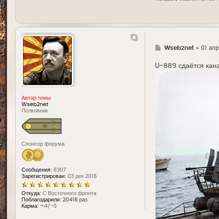
Г
Wseb2net
»
01 апр
д
е
U-889 сдаётся кана
Автор темы
Wseb2net
Полковник
Спонсор форума
Сообщения:
6307
Зарегистрирован:
03 дек 2016
Откуда:
С Восточного фронта
Поблагодарили:
20416 раз
Карма:
+4/-0