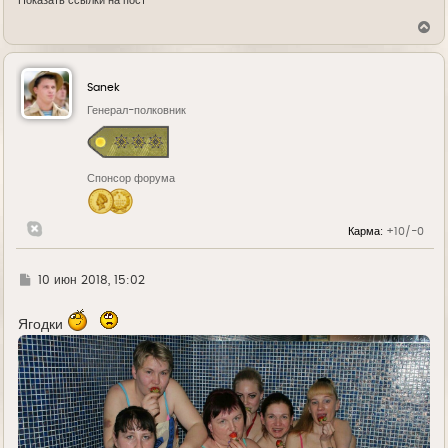
Показать ссылки на пост
В
е
р
н
у
Sanek
т
ь
Генерал-полковник
с
я
к
н
Спонсор форума
а
ч
а
л
Карма:
+10/-0
у
Г
10 июн 2018, 15:02
д
е
Ягодки