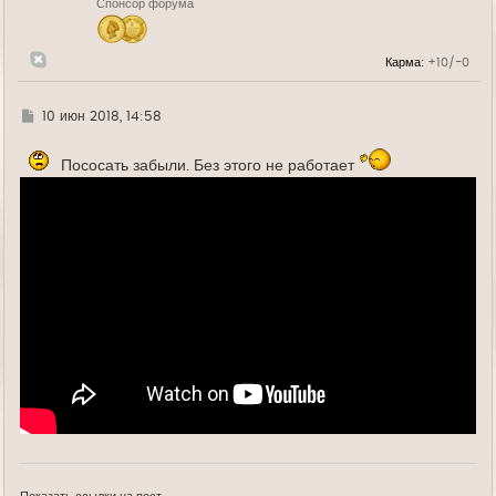
Спонсор форума
а
ч
а
л
Карма:
+10/-0
у
Г
10 июн 2018, 14:58
д
е
Пососать забыли. Без этого не работает