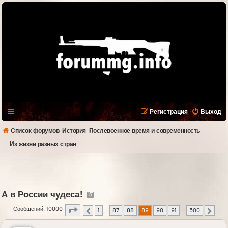
Регистрация
Выход
Список форумов
История
Послевоенное время и современность
Из жизни разных стран
А в России чудеса!
Страница
89
из
500
Сообщений: 10000
1
…
87
88
89
90
91
…
500
Пред.
След.