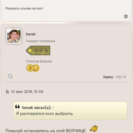
Показать ссылки на пост
В
е
р
н
у
Sanek
т
ь
Генерал-полковник
с
я
к
н
Спонсор форума
а
ч
а
л
Карма:
+10/-0
у
Г
10 июн 2018, 15:09
д
е
Sanek
писал(а):
↑
Я растерялся кого выбрать
Пожалуй остановлюсь на этой ВОЛЧИЦЕ