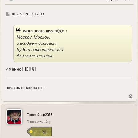
ч
а
л
Г
10 июн 2018, 12:33
у
д
е
Warisdeath
писал(а):
↑
Москоу, Москоу,
Закидаем бомбами
Будет вам олимпиада
Аха-ха-ха-ха-ха
Именно! 100%!
Показать ссылки на пост
В
е
р
н
у
Профайлер2016
т
ь
Генерал-майор
с
я
к