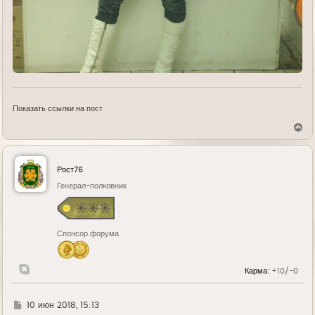
Показать ссылки на пост
В
е
р
н
у
Рост76
т
ь
Генерал-полковник
с
я
к
н
Спонсор форума
а
ч
а
л
Карма:
+10/-0
у
Г
10 июн 2018, 15:13
д