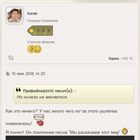
р
н
у
Sanek
т
ь
Генерал-полковник
с
я
к
н
Спонсор форума
а
ч
а
л
Карма:
+10/-0
у
Г
10 июн 2018, 14:20
д
е
Профайлер2016
писал(а):
↑
Но ничего не меняется.
Как это ничего? У нас много чего из-за этого ушлепка
поменялось!
Я понял! Он поклонник песни "Мы раскачаем этот мир"