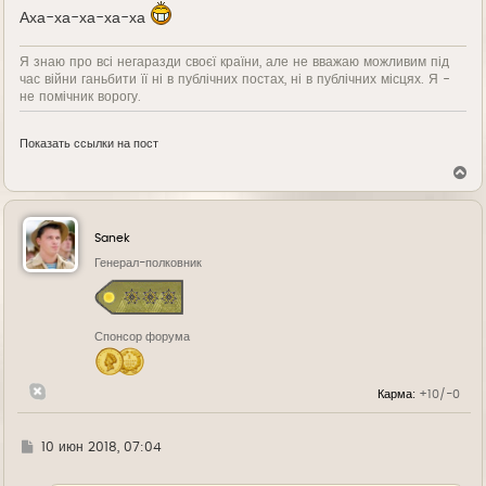
Аха-ха-ха-ха-ха
Я знаю про всі негаразди своєї країни, але не вважаю можливим під
час війни ганьбити її ні в публічних постах, ні в публічних місцях. Я -
не помічник ворогу.
Показать ссылки на пост
В
е
р
н
у
Sanek
т
ь
Генерал-полковник
с
я
к
н
Спонсор форума
а
ч
а
л
Карма:
+10/-0
у
Г
10 июн 2018, 07:04
д
е