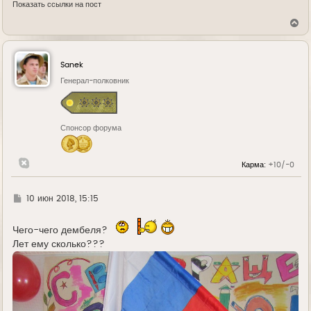
Показать ссылки на пост
В
е
р
н
у
Sanek
т
ь
Генерал-полковник
с
я
к
н
Спонсор форума
а
ч
а
л
Карма:
+10/-0
у
Г
10 июн 2018, 15:15
д
е
Чего-чего дембеля?
Лет ему сколько???