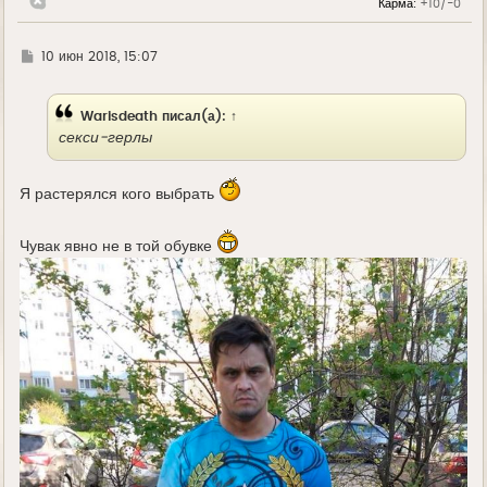
Карма:
+10/-0
у
Г
10 июн 2018, 15:07
д
е
Warisdeath
писал(а):
↑
секси-герлы
Я растерялся кого выбрать
Чувак явно не в той обувке