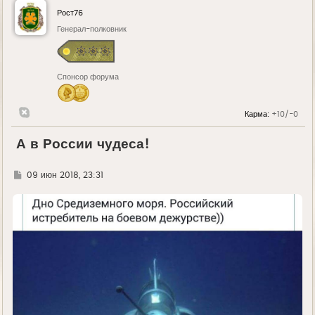
Рост76
Генерал-полковник
Спонсор форума
Карма:
+10/-0
А в России чудеса!
Г
09 июн 2018, 23:31
д
е