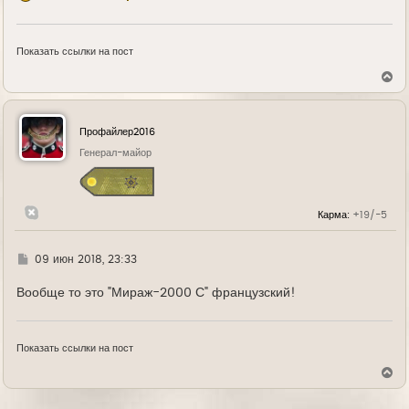
Показать ссылки на пост
В
е
р
н
у
Профайлер2016
т
ь
Генерал-майор
с
я
к
н
Карма:
+19/-5
а
ч
а
л
Г
09 июн 2018, 23:33
у
д
е
Вообще то это "Мираж-2000 С" французский!
Показать ссылки на пост
В
е
р