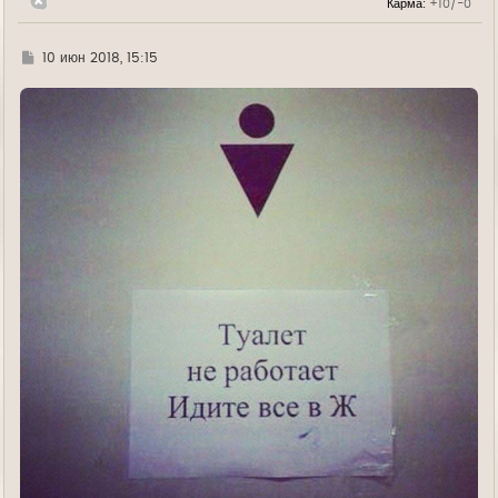
Карма:
+10/-0
у
Г
10 июн 2018, 15:15
д
е