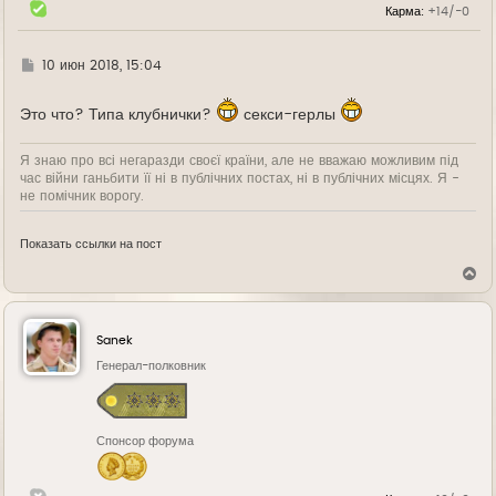
л
Карма:
+14/-0
у
Г
10 июн 2018, 15:04
д
е
Это что? Типа клубнички?
секси-герлы
Я знаю про всі негаразди своєї країни, але не вважаю можливим під
час війни ганьбити її ні в публічних постах, ні в публічних місцях. Я -
не помічник ворогу.
Показать ссылки на пост
В
е
р
н
у
Sanek
т
ь
Генерал-полковник
с
я
к
н
Спонсор форума
а
ч
а
л