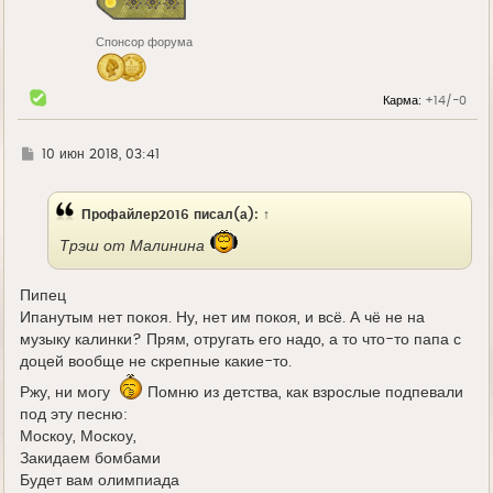
Спонсор форума
Карма:
+14/-0
Г
10 июн 2018, 03:41
д
е
Профайлер2016
писал(а):
↑
Трэш от Малинина
Пипец
Ипанутым нет покоя. Ну, нет им покоя, и всё. А чё не на
музыку калинки? Прям, отругать его надо, а то что-то папа с
доцей вообще не скрепные какие-то.
Ржу, ни могу
Помню из детства, как взрослые подпевали
под эту песню:
Москоу, Москоу,
Закидаем бомбами
Будет вам олимпиада