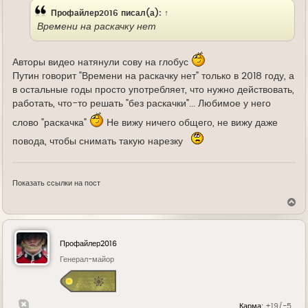
Профайлер2016
писал(а):
↑
Времени на раскачку нет
Авторы видео натянули сову на глобус
Путин говорит "Времени на раскачку нет" только в 2018 году, а
в остальные годы просто употребляет, что нужно действовать,
работать, что-то решать "без раскачки"... Любимое у него
слово "раскачка"
Не вижу ничего общего, не вижу даже
повода, чтобы снимать такую нарезку
Показать ссылки на пост
В
е
р
н
у
Профайлер2016
т
ь
Генерал-майор
с
я
к
н
Карма:
+19/-5
а