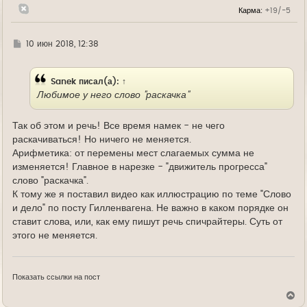
н
Карма:
+19/-5
а
ч
а
л
Г
10 июн 2018, 12:38
у
д
е
Sanek
писал(а):
↑
Любимое у него слово "раскачка"
Так об этом и речь! Все время намек - не чего
раскачиваться! Но ничего не меняется.
Арифметика: от перемены мест слагаемых сумма не
изменяется! Главное в нарезке - "движитель прогресса"
слово "раскачка".
К тому же я поставил видео как иллюстрацию по теме "Слово
и дело" по посту Гилленвагена. Не важно в каком порядке он
ставит слова, или, как ему пишут речь спичрайтеры. Суть от
этого не меняется.
Показать ссылки на пост
В
е