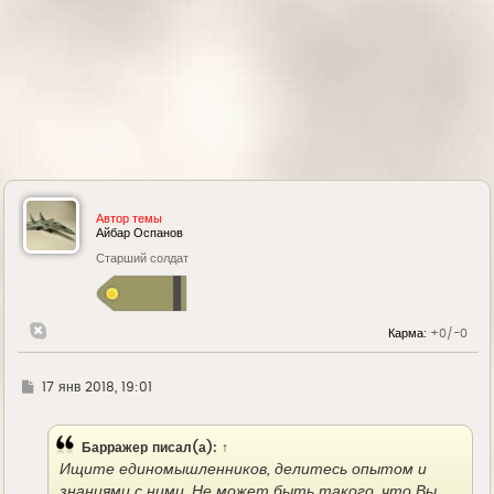
Автор темы
Айбар Оспанов
Старший солдат
Карма:
+0/-0
Г
17 янв 2018, 19:01
д
е
Барражер
писал(а):
↑
Ищите единомышленников, делитесь опытом и
знаниями с ними. Не может быть такого, что Вы