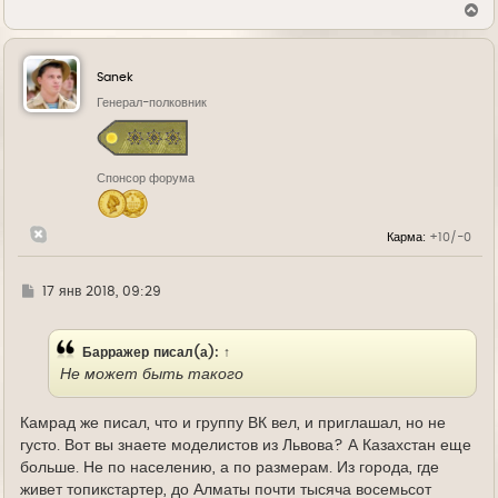
В
е
р
н
у
Sanek
т
ь
Генерал-полковник
с
я
к
н
Спонсор форума
а
ч
а
л
Карма:
+10/-0
у
Г
17 янв 2018, 09:29
д
е
Барражер
писал(а):
↑
Не может быть такого
Камрад же писал, что и группу ВК вел, и приглашал, но не
густо. Вот вы знаете моделистов из Львова? А Казахстан еще
больше. Не по населению, а по размерам. Из города, где
живет топикстартер, до Алматы почти тысяча восемьсот