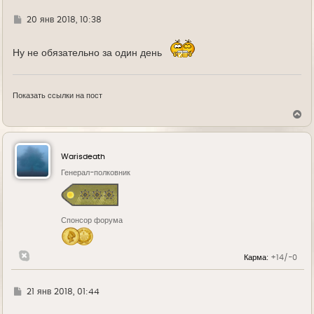
Г
20 янв 2018, 10:38
д
е
Ну не обязательно за один день
Показать ссылки на пост
В
е
р
н
у
Warisdeath
т
ь
Генерал-полковник
с
я
к
н
Спонсор форума
а
ч
а
л
Карма:
+14/-0
у
Г
21 янв 2018, 01:44
д
е