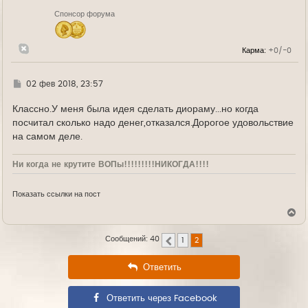
н
Спонсор форума
а
ч
а
л
Карма:
+0/-0
у
Г
02 фев 2018, 23:57
д
е
Классно.У меня была идея сделать диораму...но когда
посчитал сколько надо денег,отказался.Дорогое удовольствие
на самом деле.
Ни когда не крутите ВОПы!!!!!!!!!НИКОГДА!!!!
Показать ссылки на пост
В
е
р
Сообщений: 40
1
2
н
Пред.
у
т
Ответить
ь
с
я
Ответить через Facebook
к