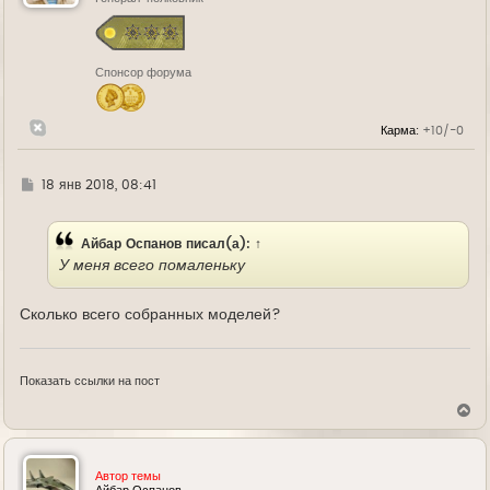
с
я
к
н
Спонсор форума
а
ч
а
л
Карма:
+10/-0
у
Г
18 янв 2018, 08:41
д
е
Айбар Оспанов
писал(а):
↑
У меня всего помаленьку
Сколько всего собранных моделей?
Показать ссылки на пост
В
е
р
н
у
Автор темы
т