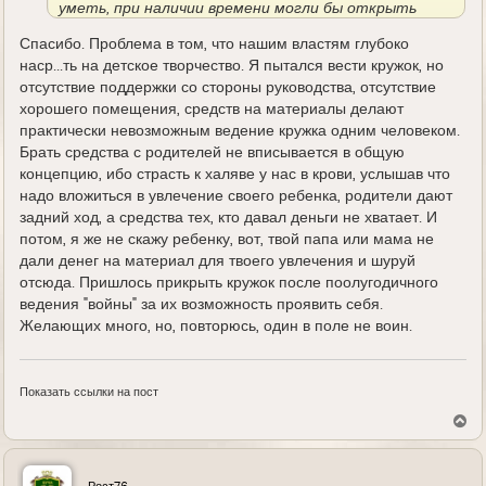
уметь, при наличии времени могли бы открыть
кружок. Для детей за символическую плату и
Спасибо. Проблема в том, что нашим властям глубоко
наиболее простые модели. Думаю спрос будет,
наср...ть на детское творчество. Я пытался вести кружок, но
танцы, бокс, рисование, музыка и тд. Есть, вот и
отсутствие поддержки со стороны руководства, отсутствие
моделирование будет. К стати у нас в городке
хорошего помещения, средств на материалы делают
есть, но там авиационные модели действующие,
практически невозможным ведение кружка одним человеком.
возраст от 10 лет, и цена для взрослых. Мои
Брать средства с родителей не вписывается в общую
девченки ходят на танцы и рисование. Поделки в
концепцию, ибо страсть к халяве у нас в крови, услышав что
формате 3-д (объемные), пластилин и бумага
надо вложиться в увлечение своего ребенка, родители дают
дома бабушка занимается.
задний ход, а средства тех, кто давал деньги не хватает. И
Подумайте может и найдете своих поклонников.
потом, я же не скажу ребенку, вот, твой папа или мама не
С Уважением.
дали денег на материал для твоего увлечения и шуруй
отсюда. Пришлось прикрыть кружок после поолугодичного
ведения "войны" за их возможность проявить себя.
Желающих много, но, повторюсь, один в поле не воин.
Показать ссылки на пост
В
е
р
н
у