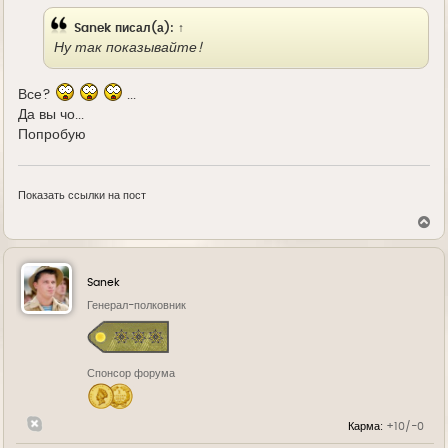
Sanek
писал(а):
↑
Ну так показывайте!
Все?
...
Да вы чо...
Попробую
Показать ссылки на пост
В
е
р
н
у
Sanek
т
ь
Генерал-полковник
с
я
к
н
Спонсор форума
а
ч
а
л
Карма:
+10/-0
у