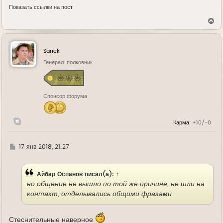
Показать ссылки на пост
В
е
р
н
у
Sanek
т
ь
Генерал-полковник
с
я
к
н
Спонсор форума
а
ч
а
л
Карма:
+10/-0
у
Г
17 янв 2018, 21:27
д
е
Айбар Оспанов
писал(а):
↑
но общение не вышло по той же причине, не шли на
контакт, отделывались общими фразами
Стеснительные наверное