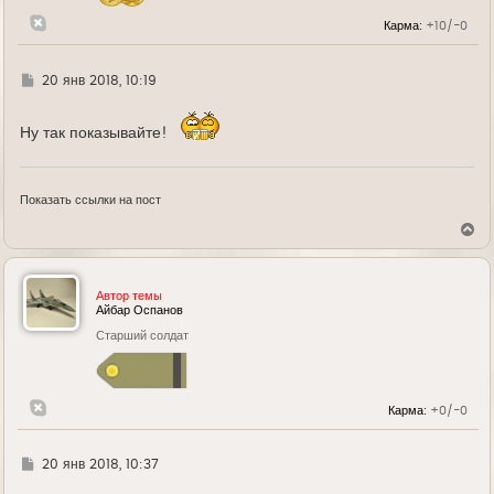
а
л
Карма:
+10/-0
у
Г
20 янв 2018, 10:19
д
е
Ну так показывайте!
Показать ссылки на пост
В
е
р
н
у
Автор темы
т
Айбар Оспанов
ь
Старший солдат
с
я
к
н
а
Карма:
+0/-0
ч
а
л
у
Г
20 янв 2018, 10:37
д
е