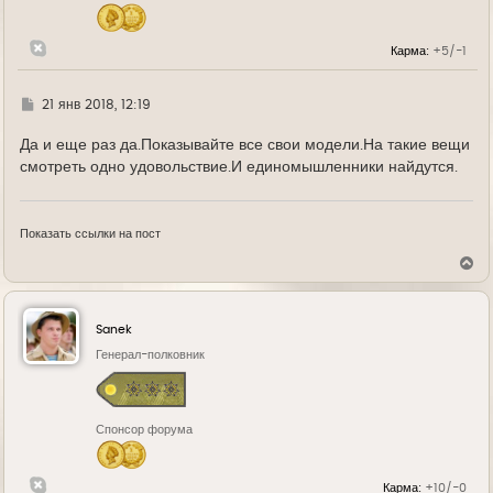
ч
а
л
Карма:
+5/-1
у
Г
21 янв 2018, 12:19
д
е
Да и еще раз да.Показывайте все свои модели.На такие вещи
смотреть одно удовольствие.И единомышленники найдутся.
Показать ссылки на пост
В
е
р
н
у
Sanek
т
ь
Генерал-полковник
с
я
к
н
Спонсор форума
а
ч
а
л
Карма:
+10/-0
у