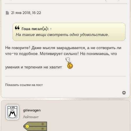
Г
21 янв 2018, 16:22
д
е
Гоша
писал(а):
↑
На такие вещи смотреть одно удовольствие.
Не говорите! Даже мысля закрадывается, а не сотворить ли
что-то подобное. Мотивирует сильно! Но понимаешь, что
умения и терпения не хватит
Показать ссылки на пост
В
е
р
н
у
gillewagen
т
ь
Лейтенант
с
я
к