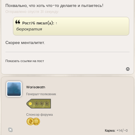
Похвально, что хоть что-то делаете и пытаетесь!
Отправлено спустя 31 секунду:
Рост76
писал(а):
↑
бюрократия
Скорее менталитет.
Показать ссылки на пост
В
е
р
н
у
Warisdeath
т
ь
Генерал-полковник
с
я
к
н
Спонсор форума
а
ч
а
л
Карма:
+14/-0
у