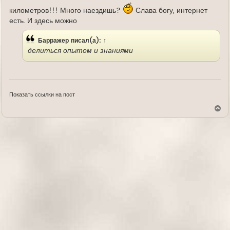
километров!!! Много наездишь?
Слава богу, интернет
есть. И здесь можно
Барражер
писал(а):
↑
делиться опытом и знаниями
Показать ссылки на пост
В
е
р
н
у
т
ь
с
я
к
н
а
ч
а
л
у