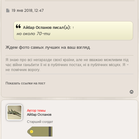
Г
19 янв 2018, 12:47
д
е
Айбар Оспанов
писал(а):
↑
но около 70-ти
Ждем фото самых лучших на ваш взгляд.
Я знаю про всі негаразди своєї країни, але не вважаю можливим під
час війни ганьбити її ні в публічних постах, ні в публічних місцях. Я -
не помічник ворогу.
Показать ссылки на пост
В
е
р
н
у
Автор темы
т
Айбар Оспанов
ь
Старший солдат
с
я
к
н