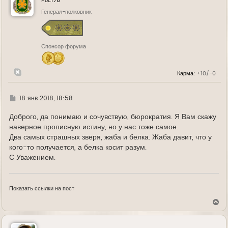
Рост76
т
ь
Генерал-полковник
с
я
к
н
Спонсор форума
а
ч
а
л
Карма:
+10/-0
у
Г
18 янв 2018, 18:58
д
е
Доброго, да понимаю и сочувствую, бюрократия. Я Вам скажу
наверное прописную истину, но у нас тоже самое.
Два самых страшных зверя, жаба и белка. Жаба давит, что у
кого-то получается, а белка косит разум.
С Уважением.
Показать ссылки на пост
В
е
р
н