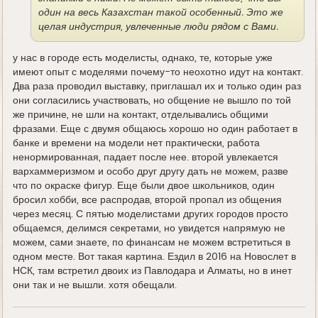
один на весь Казахстан такой особенный. Это же
целая индустрия, увлеченные люди рядом с Вами.
у нас в городе есть моделисты, однако, те, которые уже
имеют опыт с моделями почему-то неохотно идут на контакт.
Два раза проводил выставку, приглашал их и только один раз
они согласились участвовать, но общение не вышло по той
же причине, не шли на контакт, отделывались общими
фразами. Еще с двумя общаюсь хорошо но один работает в
банке и времени на модели нет практически, работа
ненормированная, падает после нее. второй увлекается
вархаммеризмом и особо друг другу дать не можем, разве
что по окраске фигур. Еще были двое школьников, один
бросил хобби, все распродав, второй пропал из общения
через месяц. С пятью моделистами других городов просто
общаемся, делимся секретами, но увидется напрямую не
можем, сами знаете, по финансам не можем встретиться в
одном месте. Вот такая картина. Ездил в 2016 на Новослет в
НСК, там встретил двоих из Павлодара и Алматы, но в инет
они так и не вышли. хотя обещали.