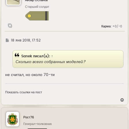
Айбар Оспанов
ь
Старший солдат
с
я
к
н
а
Карма:
+0/-0
ч
а
л
у
Г
18 янв 2018, 17:52
д
е
Sanek
писал(а):
↑
Сколько всего собранных моделей?
не считал, но около 70-ти
Показать ссылки на пост
В
е
р
н
у
Рост76
т
ь
Генерал-полковник
с