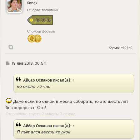
у
Sanek
т
ь
Генерал-полковник
с
я
к
н
Спонсор форума
а
ч
а
л
Карма:
+10/-0
у
Г
19 янв 2018, 00:54
д
е
Айбар Оспанов
писал(а):
↑
но около 70-ти
Даже если по одной в месяц собирать, то это шесть лет
без перерыва! Ого!
Отправлено спустя 2 минуты 7 секунд:
Айбар Оспанов
писал(а):
↑
Я пытался вести кружок