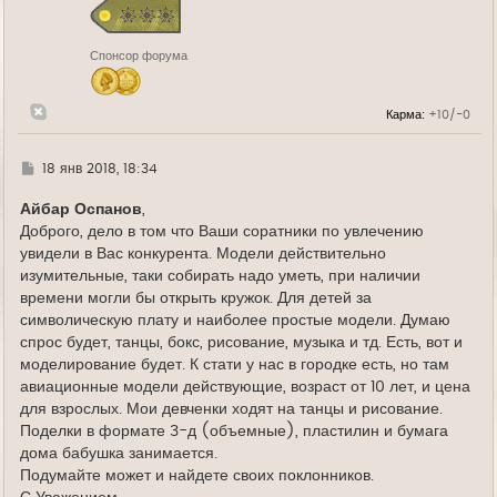
я
к
н
Спонсор форума
а
ч
а
л
Карма:
+10/-0
у
Г
18 янв 2018, 18:34
д
е
Айбар Оспанов
,
Доброго, дело в том что Ваши соратники по увлечению
увидели в Вас конкурента. Модели действительно
изумительные, таки собирать надо уметь, при наличии
времени могли бы открыть кружок. Для детей за
символическую плату и наиболее простые модели. Думаю
спрос будет, танцы, бокс, рисование, музыка и тд. Есть, вот и
моделирование будет. К стати у нас в городке есть, но там
авиационные модели действующие, возраст от 10 лет, и цена
для взрослых. Мои девченки ходят на танцы и рисование.
Поделки в формате 3-д (объемные), пластилин и бумага
дома бабушка занимается.
Подумайте может и найдете своих поклонников.