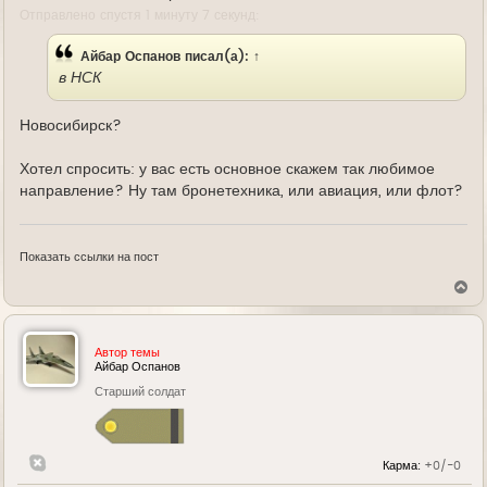
Отправлено спустя 1 минуту 7 секунд:
Айбар Оспанов
писал(а):
↑
в НСК
Новосибирск?
Хотел спросить: у вас есть основное скажем так любимое
направление? Ну там бронетехника, или авиация, или флот?
Показать ссылки на пост
В
е
р
н
у
Автор темы
т
Айбар Оспанов
ь
Старший солдат
с
я
к
н
а
Карма:
+0/-0
ч
а