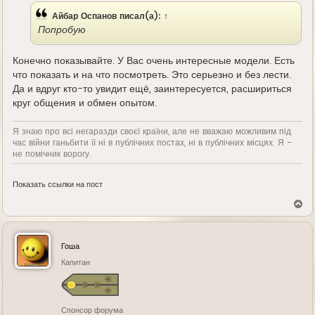
Айбар Оспанов
писал(а):
↑
Попробую
Конечно показывайте. У Вас очень интересные модели. Есть
что показать и на что посмотреть. Это серьезно и без лести.
Да и вдруг кто-то увидит ещё, заинтересуется, расшириться
круг общения и обмен опытом.
Я знаю про всі негаразди своєї країни, але не вважаю можливим під
час війни ганьбити її ні в публічних постах, ні в публічних місцях. Я -
не помічник ворогу.
Показать ссылки на пост
В
е
р
н
у
Гоша
т
ь
Капитан
с
я
к
н
Спонсор форума
а