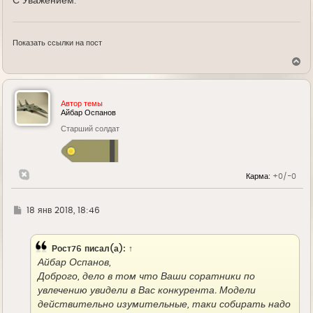
С Уважением.
Показать ссылки на пост
В
е
р
н
у
Автор темы
т
Айбар Оспанов
ь
Старший солдат
с
я
к
н
а
Карма:
+0/-0
ч
а
л
у
Г
18 янв 2018, 18:46
д
е
Рост76
писал(а):
↑
Айбар Оспанов,
Доброго, дело в том что Ваши соратники по
увлечению увидели в Вас конкурента. Модели
действительно изумительные, таки собирать надо