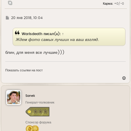
а
Карма:
+0/-0
ч
а
л
у
Г
20 янв 2018, 10:04
д
е
Warisdeath
писал(а):
↑
Ждем фото самых лучших на ваш взгляд.
блин, для меня все лучшие)))
Показать ссылки на пост
В
е
р
н
у
Sanek
т
ь
Генерал-полковник
с
я
к
н
Спонсор форума
а
ч