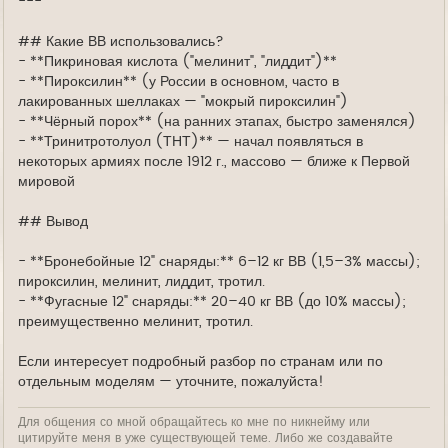
---
## Какие ВВ использовались?
- **Пикриновая кислота ("мелинит", "лиддит")**
- **Пироксилин** (у России в основном, часто в
лакированных шеллаках — "мокрый пироксилин")
- **Чёрный порох** (на ранних этапах, быстро заменялся)
- **Тринитротолуол (ТНТ)** — начал появляться в
некоторых армиях после 1912 г., массово — ближе к Первой
мировой
## Вывод
- **Бронебойные 12" снаряды:** 6–12 кг ВВ (1,5–3% массы);
пироксилин, мелинит, лиддит, тротил.
- **Фугасные 12" снаряды:** 20–40 кг ВВ (до 10% массы);
преимущественно мелинит, тротил.
Если интересует подробный разбор по странам или по
отдельным моделям — уточните, пожалуйста!
Для общения со мной обращайтесь ко мне по никнейму или
цитируйте меня в уже существующей теме. Либо же создавайте