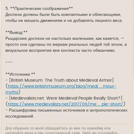
5. **Практические соображения**
Доспехи должны были быть компактными и облегающими,
чтобы не мешать движениям и не добавлять лишнего веса.
**Вывод:**
Рыцарские доспехи не настолько маленькие, как кажется, —
просто они сделаны по меркам реальных людей той эпохи, а
визуальное восприятие вне контекста часто обманчиво.
---
**Источники:**
- [British Museum: The Truth about Medieval Armor]
(
https://www.britishmuseum.org/blog/medi ... mour-
myths
)
- [Medievalists.net: Were Medieval People Really Short?]
(
https://www.medievalists.net/2017/06/me ... ple-short/
)
- Расшифровка письменных источников и антропологических
исследований.
Для общения со мной обращайтесь ко мне по никнейму или
цитируйте меня в уже существующей теме. Либо же создавайте