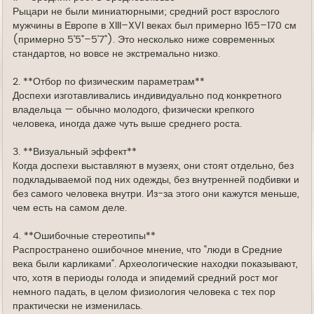
Рыцари не были миниатюрными; средний рост взрослого
мужчины в Европе в XIII–XVI веках был примерно 165–170 см
(примерно 5'5"–5'7"). Это несколько ниже современных
стандартов, но вовсе не экстремально низко.
2. **Отбор по физическим параметрам**
Доспехи изготавливались индивидуально под конкретного
владельца — обычно молодого, физически крепкого
человека, иногда даже чуть выше среднего роста.
3. **Визуальный эффект**
Когда доспехи выставляют в музеях, они стоят отдельно, без
подкладываемой под них одежды, без внутренней подбивки и
без самого человека внутри. Из-за этого они кажутся меньше,
чем есть на самом деле.
4. **Ошибочные стереотипы**
Распространено ошибочное мнение, что "люди в Средние
века были карликами". Археологические находки показывают,
что, хотя в периоды голода и эпидемий средний рост мог
немного падать, в целом физиология человека с тех пор
практически не изменилась.