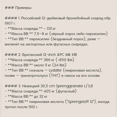
### Примеры:
#### 1. Российский 12-дюймовый бронебойный снаряд обр.
1907 г.
- **Масса снаряда:** ~ 331 кг
- **Масса ВВ:** 7,5–8 кг (чёрный порох либо пироксилин)
- **Тип ВВ:** пироксилин (бездымный порох), реже —
мелини́т на экспортных или фугасных снарядах.
#### 2. Британский 12-inch APC Mk XIB
- **Масса снаряда:** 386 кг (~850 lbs)
- **Масса ВВ:** около 11 кг (24 lbs)
- **Тип ВВ:** сначала — Lyddite (пикриновая кислота),
позже — тринитротолуол (ТНТ) и смеси на его основе.
#### 3. Немецкий 30,5 cm Sprenggranate L/3,8
- **Масса снаряда:** 405 кг (фугасный)
- **Масса ВВ:** до 32 кг
- **Тип ВВ:** пикриновая кислота ("Sprengstoff 12"), иногда
тротил после 1912 г.