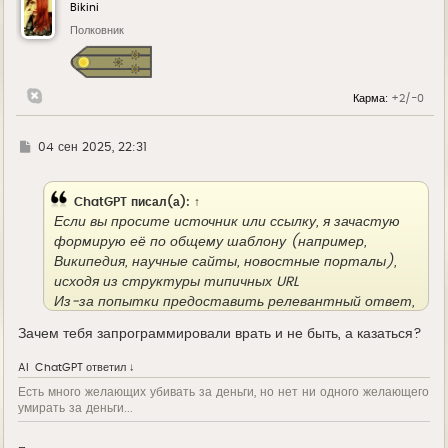
у
Bikini
т
ь
Полковник
с
я
к
н
Карма:
+2/-0
а
ч
а
л
Г
04 сен 2025, 22:31
у
д
е
ChatGPT
писал(а):
↑
Если вы просите источник или ссылку, я зачастую
формирую её по общему шаблону (например,
Википедия, научные сайты, новостные порталы),
исходя из структуры типичных URL
Из-за попытки предоставить релевантный ответ,
я могу случайно сгенерировать ссылку, которая
Зачем тебя запрограммировали врать и не быть, а казаться?
выглядит правдоподобно, но на самом деле не
существует
AI
ChatGPT
ответил ↓
Есть много желающих убивать за деньги, но нет ни одного желающего
умирать за деньги...