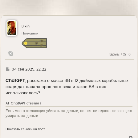
Bikini
Полковник
Карма:
+2/-0
Г
04 сен 2025, 22:22
д
е
ChatGPT
, расскажи о массе ВВ в 12 дюймовых корабельных
снарядах начала прошлого века и какое ВВ в них
использовалось?
AI
ChatGPT
ответил ↓
Есть много желающих убивать за деньги, но нет ни одного желающего
умирать за деньги...
Показать ссылки на пост
В