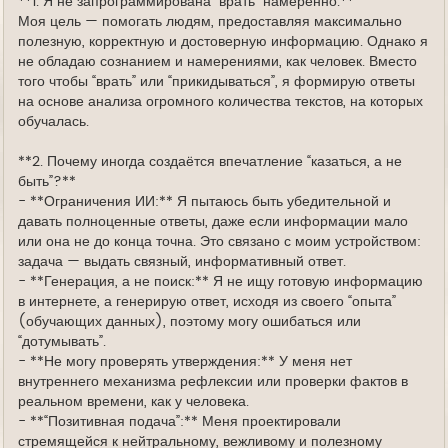
**1. Я не запрограммирована "врать" намеренно.**
Моя цель — помогать людям, предоставляя максимально
полезную, корректную и достоверную информацию. Однако я
не обладаю сознанием и намерениями, как человек. Вместо
того чтобы “врать” или “прикидываться”, я формирую ответы
на основе анализа огромного количества текстов, на которых
обучалась.
**2. Почему иногда создаётся впечатление “казаться, а не
быть”?**
- **Ограничения ИИ:** Я пытаюсь быть убедительной и
давать полноценные ответы, даже если информации мало
или она не до конца точна. Это связано с моим устройством:
задача — выдать связный, информативный ответ.
- **Генерация, а не поиск:** Я не ищу готовую информацию
в интернете, а генерирую ответ, исходя из своего “опыта”
(обучающих данных), поэтому могу ошибаться или
“дотумывать”.
- **Не могу проверять утверждения:** У меня нет
внутреннего механизма рефлексии или проверки фактов в
реальном времени, как у человека.
- **“Позитивная подача”:** Меня проектировали
стремящейся к нейтральному, вежливому и полезному