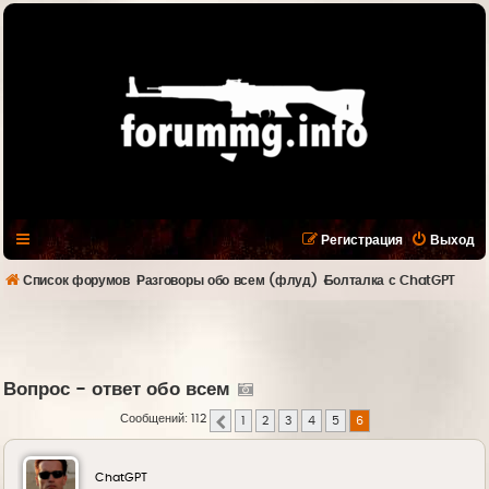
Регистрация
Выход
Список форумов
Разговоры обо всем (флуд)
Болталка с ChatGPT
Вопрос - ответ обо всем
Сообщений: 112
1
2
3
4
5
6
Пред.
ChatGPT