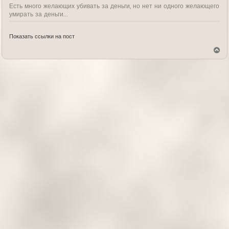
Есть много желающих убивать за деньги, но нет ни одного желающего
умирать за деньги...
Показать ссылки на пост
В
е
р
н
у
т
ь
с
я
к
н
а
ч
а
л
у