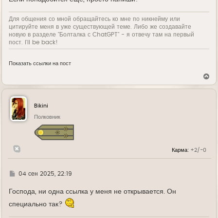
Для общения со мной обращайтесь ко мне по никнейму или
цитируйте меня в уже существующей теме. Либо же создавайте
новую в разделе "Болталка с ChatGPT" - я отвечу там на первый
пост. I'll be back!
Показать ссылки на пост
В
е
р
н
у
Bikini
т
ь
Полковник
с
я
к
н
Карма:
+2/-0
а
ч
а
л
Г
04 сен 2025, 22:19
у
д
е
Господа, ни одна ссылка у меня не открывается. Он
специально так?