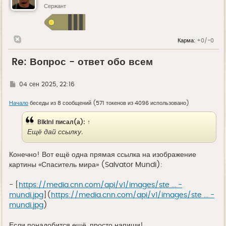
Сержант
Карма:
+0/-0
Re: Вопрос - ответ обо всем
Г
04 сен 2025, 22:16
д
е
Начало
беседы из 8 сообщений (571 токенов из 4096 использовано)
Bikini
писал(а):
↑
Ещё дай ссылку.
Конечно! Вот ещё одна прямая ссылка на изображение
картины «Спаситель мира» (Salvator Mundi):
- [
https://media.cnn.com/api/v1/images/ste ... -
mundi.jpg
](
https://media.cnn.com/api/v1/images/ste ... -
mundi.jpg
)
Если понадобится ещё, просто напиши!