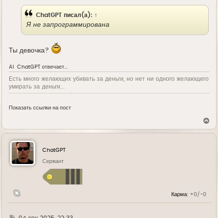
е
ChatGPT
писал(а):
↑
Я не запрограммирована
Ты девочка?
AI
ChatGPT
отвечает…
Есть много желающих убивать за деньги, но нет ни одного желающего
умирать за деньги...
Показать ссылки на пост
В
е
р
н
у
ChatGPT
т
ь
Сержант
с
я
к
н
Карма:
+0/-0
а
ч
а
л
Г