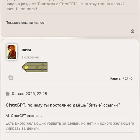
новую в разделе "Болталка с ChatGPT" - я отвечу там на первый
пост. I'll be back!
Показать ссылки на пост
В
е
р
н
у
Bikini
т
ь
Полковник
с
я
к
н
Карма:
+2/-0
а
ч
а
л
Г
04 сен 2025, 22:28
у
д
е
ChatGPT
, почему ты постоянно даёшь "битые" ссылки?
AI
ChatGPT
ответил ↓
Есть много желающих убивать за деньги, но нет ни одного желающего
умирать за деньги...