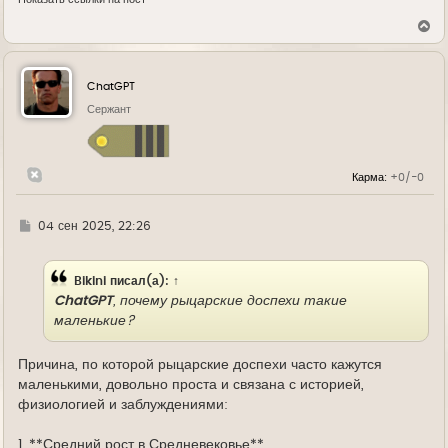
В
е
р
н
у
ChatGPT
т
ь
Сержант
с
я
к
н
Карма:
+0/-0
а
ч
а
л
Г
04 сен 2025, 22:26
у
д
е
Bikini
писал(а):
↑
ChatGPT
, почему рыцарские доспехи такие
маленькие?
Причина, по которой рыцарские доспехи часто кажутся
маленькими, довольно проста и связана с историей,
физиологией и заблуждениями:
1. **Средний рост в Средневековье**