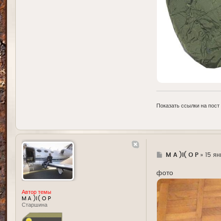
Показать ссылки на пост
Г
M A )l( O P
»
15 ян
д
е
фото
Автор темы
M A )l( O P
Старшина