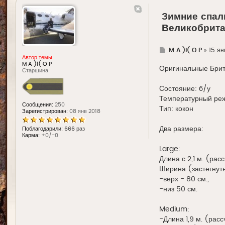
Зимние спал
Великобрита
Г
M A )l( O P
»
15 ян
д
Автор темы
е
M A )l( O P
Оригинальные Брит
Старшина
Состояние: б/у
Температурный реж
Сообщения:
250
Тип: кокон
Зарегистрирован:
08 янв 2018
Два размера:
Поблагодарили:
666 раз
Карма:
+0/-0
Large:
Длина с 2,1 м. (рас
Ширина (застегнут
-верх - 80 см.,
-низ 50 см.
Medium:
-Длина 1,9 м. (расс