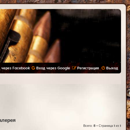
 через Facebook
Вход через Google
Регистрация
Выход
алерея
Всего:
8
• Страница
1
из
1