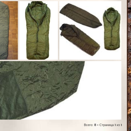
Всего:
8
• Страница
1
из
1