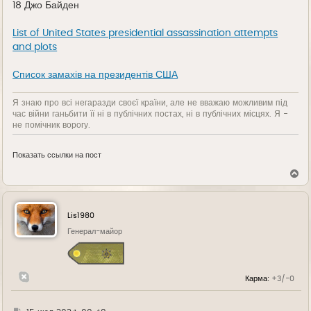
18 Джо Байден
List of United States presidential assassination attempts
and plots
Список замахів на президентів США
Я знаю про всі негаразди своєї країни, але не вважаю можливим під
час війни ганьбити її ні в публічних постах, ні в публічних місцях. Я -
не помічник ворогу.
Показать ссылки на пост
В
е
р
н
у
Lis1980
т
ь
Генерал-майор
с
я
к
н
Карма:
+3/-0
а
ч
а
л