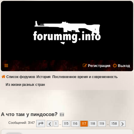
Регистрация
Выход
Список форумов
История
Послевоенное время и современность
Из жизни разных стран
А что там у пиндосов?
Страница
117
из
158
Сообщений: 3147
1
…
115
116
117
118
119
…
158
Пред.
След.