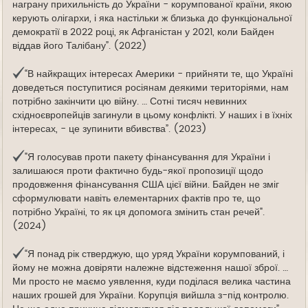
награну прихильність до України - корумпованої країни, якою
керують олігархи, і яка настільки ж близька до функціональної
демократії в 2022 році, як Афганістан у 2021, коли Байден
віддав його Талібану”. (2022)
“В найкращих інтересах Америки - прийняти те, що Україні
доведеться поступитися росіянам деякими територіями, нам
потрібно закінчити цю війну. … Сотні тисяч невинних
східноєвропейців загинули в цьому конфлікті. У наших і в їхніх
інтересах, - це зупинити вбивства”. (2023)
"Я голосував проти пакету фінансування для України і
залишаюся проти фактично будь-якої пропозиції щодо
продовження фінансування США цієї війни. Байден не зміг
сформулювати навіть елементарних фактів про те, що
потрібно Україні, то як ця допомога змінить стан речей".
(2024)
“Я понад рік стверджую, що уряд України корумпований, і
йому не можна довіряти належне відстеження нашої зброї. …
Ми просто не маємо уявлення, куди поділася велика частина
наших грошей для України. Корупція вийшла з-під контролю.