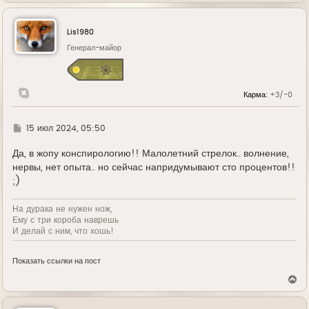
р
н
у
Lis1980
т
ь
Генерал-майор
с
я
к
н
Карма:
+3/-0
а
ч
а
л
Г
15 июл 2024, 05:50
у
д
е
Да, в жопу конспирологию!! Малолетний стрелок.. волнение,
нервы, нет опыта.. но сейчас напридумывают сто процентов!!
;)
На дурака не нужен нож,
Ему с три короба наврешь
И делай с ним, что хошь!
Показать ссылки на пост
В
е
р
н