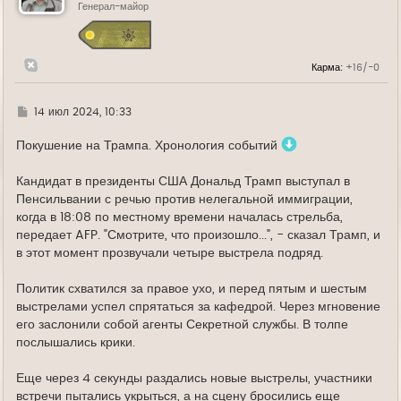
ь
Генерал-майор
с
я
к
н
Карма:
+16/-0
а
ч
а
л
Г
14 июл 2024, 10:33
у
д
е
Покушение на Трампа. Хронология событий
Кандидат в президенты США Дональд Трамп выступал в
Пенсильвании с речью против нелегальной иммиграции,
когда в 18:08 по местному времени началась стрельба,
передает AFP. "Смотрите, что произошло...", - сказал Трамп, и
в этот момент прозвучали четыре выстрела подряд.
Политик схватился за правое ухо, и перед пятым и шестым
выстрелами успел спрятаться за кафедрой. Через мгновение
его заслонили собой агенты Секретной службы. В толпе
послышались крики.
Еще через 4 секунды раздались новые выстрелы, участники
встречи пытались укрыться, а на сцену бросились еще