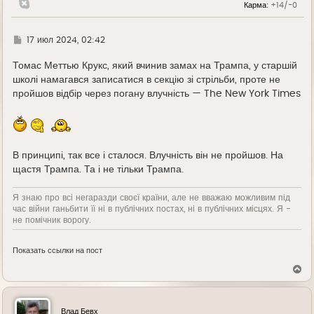
Карма:
+14/-0
у
Г
17 июл 2024, 02:42
д
е
Томас Меттью Крукс, який вчинив замах на Трампа, у старшій
школі намагався записатися в секцію зі стрільби, проте не
пройшов відбір через погану влучність — The New York Times
В принципі, так все і сталося. Влучність він не пройшов. На
щастя Трампа. Та і не тільки Трампа.
Я знаю про всі негаразди своєї країни, але не вважаю можливим під
час війни ганьбити її ні в публічних постах, ні в публічних місцях. Я -
не помічник ворогу.
Показать ссылки на пост
В
е
р
н
у
Влад Бевх