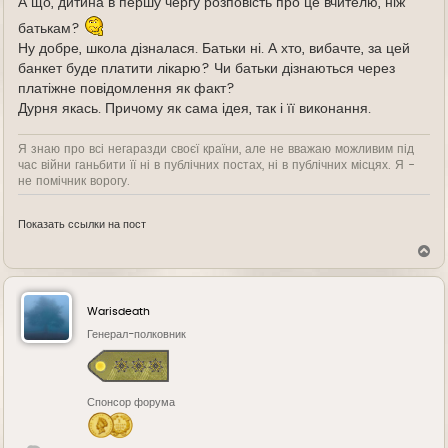
А що, дитина в першу чергу розповість про це вчителю, ніж
батькам?
Ну добре, школа дізналася. Батьки ні. А хто, вибачте, за цей
банкет буде платити лікарю? Чи батьки дізнаються через
платіжне повідомлення як факт?
Дурня якась. Причому як сама ідея, так і її виконання.
Я знаю про всі негаразди своєї країни, але не вважаю можливим під
час війни ганьбити її ні в публічних постах, ні в публічних місцях. Я -
не помічник ворогу.
Показать ссылки на пост
В
е
р
н
у
Warisdeath
т
ь
Генерал-полковник
с
я
к
н
Спонсор форума
а
ч
а
л