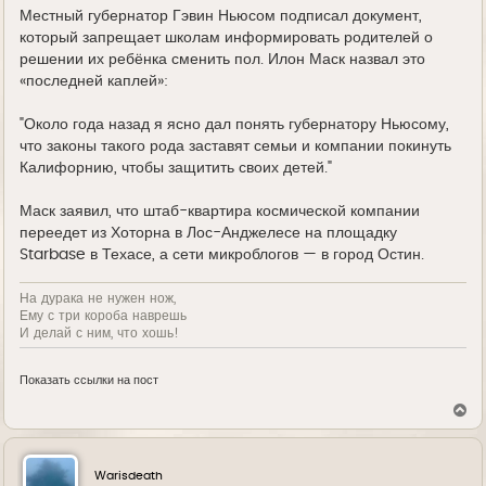
Местный губернатор Гэвин Ньюсом подписал документ,
который запрещает школам информировать родителей о
решении их ребёнка сменить пол. Илон Маск назвал это
«последней каплей»:
"Около года назад я ясно дал понять губернатору Ньюсому,
что законы такого рода заставят семьи и компании покинуть
Калифорнию, чтобы защитить своих детей."
Маск заявил, что штаб-квартира космической компании
переедет из Хоторна в Лос-Анджелесе на площадку
Starbase в Техасе, а сети микроблогов — в город Остин.
На дурака не нужен нож,
Ему с три короба наврешь
И делай с ним, что хошь!
Показать ссылки на пост
В
е
р
н
у
Warisdeath
т