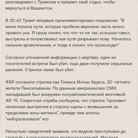
разговаривал с Трампом и прервет свой отдых, чтобы
вернуться в Вашингтон.
В 20:42 Трамп впервые прокомментировал покушение: "В
меня попала пуля, которая пробила верхнюю часть моего
правого уха. Я сразу понял, что что-то не так, услышал свист,
выстрелы и почувствовал, как пуля разрывает кожу. Началось
сильное кровотечение, и тогда я понял, что происходит".
Согласно уточненной информации о жертвах, один из
посетителей встречи был убит, еще двое получили серьезные
ранения. Стрелок также был убит.
ФБР опознало стрелка как Томаса Мэтью Крукса, 20-летнего
жителя Пенсильвании. По данным американских СМИ,
нападавший был вооружен полуавтоматической винтовкой
AR-15. Секретная служба сообщила, что стрелок "произвел
несколько выстрелов в сторону сцены с возвышения за
пределами зоны митинга", прежде чем агенты
"нейтрализовали" его.
Несколько свидетелей заявили, что видели преступника до
стрельбы и предупредили правоохранителей. Местная