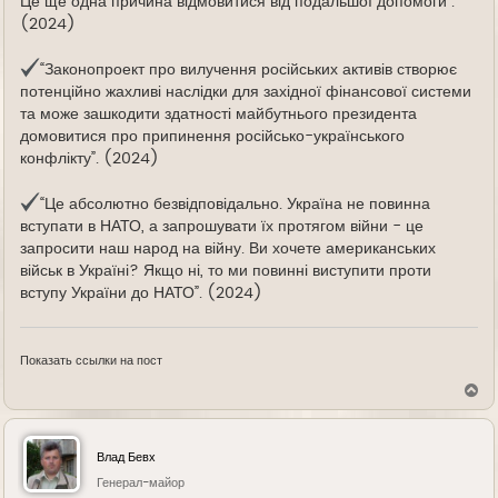
Це ще одна причина відмовитися від подальшої допомоги”.
(2024)
“Законопроект про вилучення російських активів створює
потенційно жахливі наслідки для західної фінансової системи
та може зашкодити здатності майбутнього президента
домовитися про припинення російсько-українського
конфлікту”. (2024)
“Це абсолютно безвідповідально. Україна не повинна
вступати в НАТО, а запрошувати їх протягом війни - це
запросити наш народ на війну. Ви хочете американських
військ в Україні? Якщо ні, то ми повинні виступити проти
вступу України до НАТО”. (2024)
Показать ссылки на пост
В
е
р
н
у
Влад Бевх
т
ь
Генерал-майор