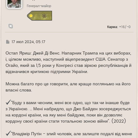
т
ь
Генерал-майор
с
я
к
н
Карма:
+16/-0
а
ч
а
л
Г
17 июл 2024, 05:17
у
д
е
Остап Яриш: Джей Ді Венс. Напарник Трампа на цих виборах,
і, цілком можливо, наступний віцепрезидент США. Сенатор з
Огайо, який за 1,5 роки у Конгресі став зіркою республіканців й
відзначився критикою підтримки України.
Можна багато про це говорити, але краще погляньмо на його
власні слова.
“Буду з вами чесним, мені все одно, що так чи інакше буде
з Україною. … Мені набридло, що Джо Байден зосереджується
на кордоні країни, на яку мені байдуже, поки він дозволяє
кордону своєї країни стати тотальною зоною війни”. (2022)
“Владімір Путін - злий чоловік, але залиште подалі від мене