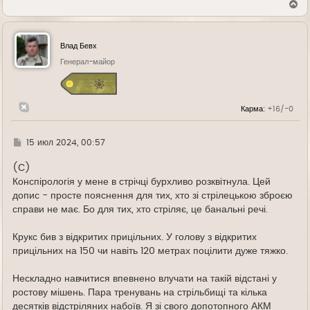
В
е
р
н
у
Влад Бевх
т
ь
Генерал-майор
с
я
к
н
Карма:
+16/-0
а
ч
а
л
Г
15 июл 2024, 00:57
у
д
е
(С)
Конспірологія у мене в стрічці бурхливо розквітнула. Цей
допис - просте пояснення для тих, хто зі стрілецькою зброєю
справи не має. Бо для тих, хто стріляє, це банальні речі.
Крукс бив з відкритих прицільних. У голову з відкритих
прицільних на 150 чи навіть 120 метрах поцілити дуже тяжко.
Нескладно навчитися впевнено влучати на такій відстані у
ростову мішень. Пара тренувань на стрільбищі та кілька
десятків відстріляних набоїв. Я зі свого допотопного АКМ