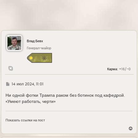
Влад Бевх
Генерал-майор
Карма:
+16/-0
Г
14 июл 2024, 11:01
д
е
Ни одной фотки Трампа раком без ботинок под кафедрой.
«Умеют работать, черти»
Показать ссылки на пост
В
е
р