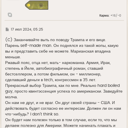
с
я
к
н
Карма:
+16/-0
а
ч
а
л
Г
17 июл 2024, 05:25
у
д
е
(С) Заканчивайте выть по поводу Трампа и его вице.
Парень self-made man. Он поднялся из такой жопы, какую
вы и представить себе не можете. Марианская впадина
меньше.
Ржавый пояс, отца нет, мать- наркоманка. Армия, Ирак,
степень в Йеле, автобиографичный роман, ставший
бестселлером, а потом фильмом, он - миллионер,
сделавший деньги в tech, конгрессмен в 35 лет.
Прекрасный выбор Трампа, как по мне. Реально hard boiled
guy, просто квинтэссенция успеха по американски. Завидуйте
молча.
Он нам не друг, и не враг. Он друг своей страны - США. И
действовать будет согласно ее интересам. Должен ли он нам
что-нибудь? I don't think so.
Он будет нам полезен только в том случае, если то, что мы
делаем полезно для Америки. Можете начинать плакать и