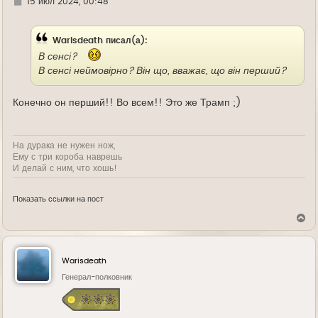
Г
15 июл 2024, 00:48
у
д
е
Warisdeath писал(а):
В сенсі?
В сенсі неймовірно? Він що, вважає, що він перший?
Конечно он перший!! Во всем!! Это же Трамп ;)
На дурака не нужен нож,
Ему с три короба наврешь
И делай с ним, что хошь!
Показать ссылки на пост
В
е
р
н
у
Warisdeath
т
ь
Генерал-полковник
с
я
к
н