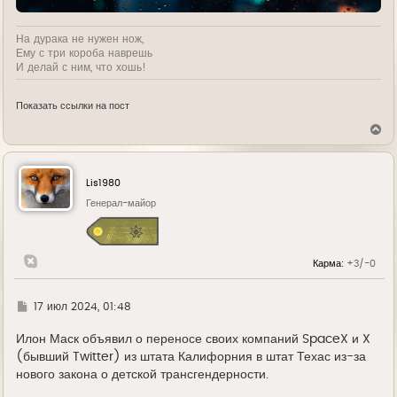
На дурака не нужен нож,
Ему с три короба наврешь
И делай с ним, что хошь!
Показать ссылки на пост
В
е
р
н
у
Lis1980
т
ь
Генерал-майор
с
я
к
н
Карма:
+3/-0
а
ч
а
л
Г
17 июл 2024, 01:48
у
д
е
Илон Маск объявил о переносе своих компаний SpaceX и X
(бывший Twitter) из штата Калифорния в штат Техас из-за
нового закона о детской трансгендерности.