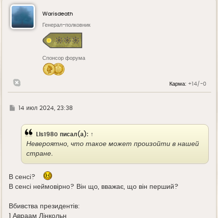
н
у
Warisdeath
т
ь
Генерал-полковник
с
я
к
н
Спонсор форума
а
ч
а
л
Карма:
+14/-0
у
Г
14 июл 2024, 23:38
д
е
Lis1980
писал(а):
↑
Невероятно, что такое может произойти в нашей
стране.
В сенсі?
В сенсі неймовірно? Він що, вважає, що він перший?
Вбивства президентів:
1 Авраам Лінкольн