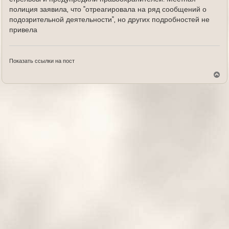
полиция заявила, что "отреагировала на ряд сообщений о
подозрительной деятельности", но других подробностей не
привела
Показать ссылки на пост
В
е
р
н
у
т
ь
с
я
к
н
а
ч
а
л
у