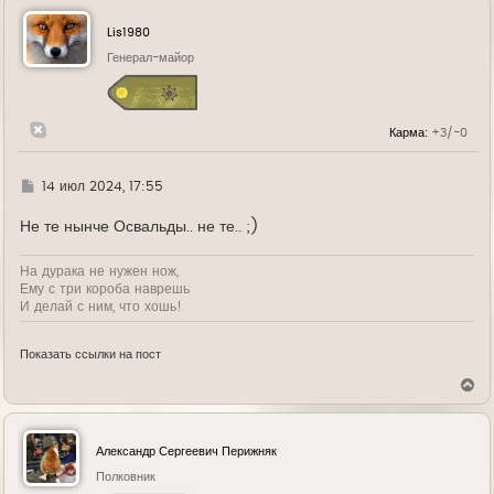
н
у
Lis1980
т
ь
Генерал-майор
с
я
к
н
Карма:
+3/-0
а
ч
а
л
Г
14 июл 2024, 17:55
у
д
е
Не те нынче Освальды.. не те.. ;)
На дурака не нужен нож,
Ему с три короба наврешь
И делай с ним, что хошь!
Показать ссылки на пост
В
е
р
н
у
Александр Сергеевич Перижняк
т
ь
Полковник
с