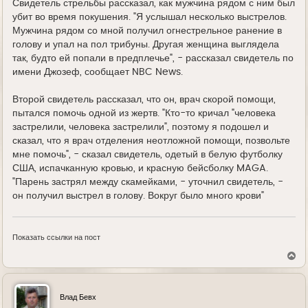
Свидетель стрельбы рассказал, как мужчина рядом с ним был
убит во время покушения. "Я услышал несколько выстрелов.
Мужчина рядом со мной получил огнестрельное ранение в
голову и упал на пол трибуны. Другая женщина выглядела
так, будто ей попали в предплечье", - рассказал свидетель по
имени Джозеф, сообщает NBC News.
Второй свидетель рассказал, что он, врач скорой помощи,
пытался помочь одной из жертв. "Кто-то кричал "человека
застрелили, человека застрелили", поэтому я подошел и
сказал, что я врач отделения неотложной помощи, позвольте
мне помочь", - сказал свидетель, одетый в белую футболку
США, испачканную кровью, и красную бейсболку MAGA.
"Парень застрял между скамейками, - уточнил свидетель, -
он получил выстрел в голову. Вокруг было много крови"
Показать ссылки на пост
В
е
р
н
у
Влад Бевх
т