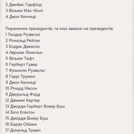
2 Джеймс Гарфілд
3 Вільям Мак-Кінлі
4 Джон Кеннеді
Поранення президентів, та інші замахи на президентів:
1 Теодор Рузвельт
2 Рональд Рейган
3 Ендрю Джексон
4 Авраам Лінкольн
5 Вільям Тафт
6 Герберт Гувер
7 Франклін Рузвельт
8 Гаррі Трумен
9 Джон Кеннеді
10 Річард Ніксон
11 Джеральд Форд
12 Джиммі Картер
13 Джордж Герберт Вокер Буш
14 Білл Клінтон
15 Джордж Вокер Буш
16 Барак Обама
17 Дональд Трамп