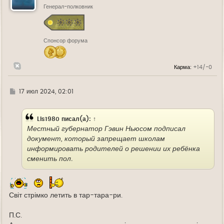
ь
Генерал-полковник
с
я
к
н
Спонсор форума
а
ч
а
л
Карма:
+14/-0
у
Г
17 июл 2024, 02:01
д
е
Lis1980
писал(а):
↑
Местный губернатор Гэвин Ньюсом подписал
документ, который запрещает школам
информировать родителей о решении их ребёнка
сменить пол.
Світ стрімко летить в тар-тара-ри.
П.С.