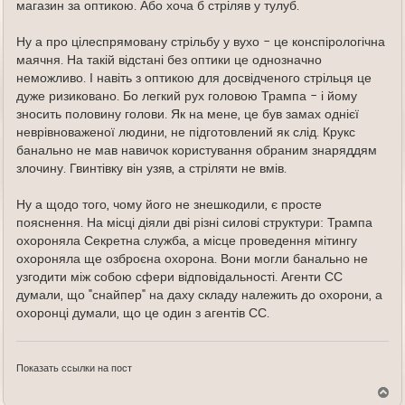
магазин за оптикою. Або хоча б стріляв у тулуб.
Ну а про цілеспрямовану стрільбу у вухо - це конспірологічна
маячня. На такій відстані без оптики це однозначно
неможливо. І навіть з оптикою для досвідченого стрільця це
дуже ризиковано. Бо легкий рух головою Трампа - і йому
зносить половину голови. Як на мене, це був замах однієї
неврівноваженої людини, не підготовлений як слід. Крукс
банально не мав навичок користування обраним знаряддям
злочину. Гвинтівку він узяв, а стріляти не вмів.
Ну а щодо того, чому його не знешкодили, є просте
пояснення. На місці діяли дві різні силові структури: Трампа
охороняла Секретна служба, а місце проведення мітингу
охороняла ще озброєна охорона. Вони могли банально не
узгодити між собою сфери відповідальності. Агенти СС
думали, що "снайпер" на даху складу належить до охорони, а
охоронці думали, що це один з агентів СС.
Показать ссылки на пост
В
е