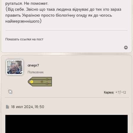
ругаться. Не поможет.
(Від себе. Звісно що така людина відчуває до тих хто зараз
править Україною просто біологічну огиду як до чогось
наймерзеннішого)
Показать ссылки на пост
В
е
р
н
у
dnepr7
т
ь
Полковник
с
я
к
н
Карма:
+7/-12
а
ч
а
л
Г
18 июл 2024, 16:50
у
д
е