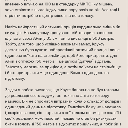
впевнено влучаю на 100 м в стандарну МКПС-ну мішень,
хоча стріляти з нього їжджу лише пару разів на рік. Але тоді і
стріляти потрібно в центр мішені, а не в голову.
Навіть найпростіший оптичний приціл кардинально змінив би
ситуацію. На минулому тренуванні мій товариш впевнено
влучав зі своєї АРки у 35 см. гонг з дистанції в 500 метрів.
Тобто, для того, щоб успішно виконати замах, Круксу
достатньо було купити найпростіший оптичний приціл і лише
один раз поїхати на стрільбище, щоб його пристріляти. Для
АРки з оптикою 150 метрів - це цілком "дитяча" відстань.
Заїхати у магазин за прицілом, а потім поїхати на стрільбище
і його пристріляти - це один день. Всього один день на
підготовку.
Звідси я роблю висновок, що Крукс банально не був готовим
до реалізації свого задуму: ані технічно ані з точки зору
навичок. Він не спромігся витратити хоча б кількасот доларів і
один-єдиний день на підготовку. Гвинтівка йому не належала
і, скоріше за все, він і стріляти з неї толком не вмів, не знав її і
своїх реальних можливостей. Інакше не став би ризикувати
бити в голову зі 150 метрів з відкритих прицільних, а побіг би в