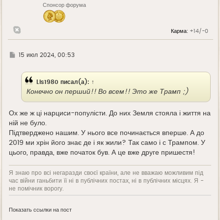
Спонсор форума
а
ч
а
л
Карма:
+14/-0
у
Г
15 июл 2024, 00:53
д
е
Lis1980
писал(а):
↑
Конечно он перший!! Во всем!! Это же Трамп ;)
Ох же ж ці нарциси-популісти. До них Земля стояла і життя на
ній не було.
Підтверджено нашим. У нього все починається вперше. А до
2019 ми хрін його знає де і як жили? Так само і с Трампом. У
цього, правда, вже початок був. А це вже друге пришестя!
Я знаю про всі негаразди своєї країни, але не вважаю можливим під
час війни ганьбити її ні в публічних постах, ні в публічних місцях. Я -
не помічник ворогу.
Показать ссылки на пост