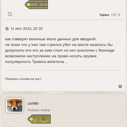
я
к
н
Карма:
+8/-0
а
ч
а
л
Г
14 июл 2024, 20:30
у
д
е
как говворят военные мало данных для вводной
не знаю что у них там стрелок убит на месте казалось бы
допросить его кто за ним стоит но нет аналогии с Кеннеди
возможное наступление на право носить оружие
популярность Трампа взлетела ...
Показать ссылки на пост
В
е
р
н
у
Lis1980
т
ь
Генерал-майор
с
я
к
н