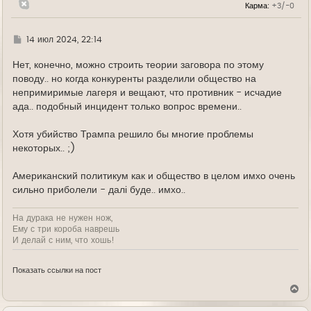
Карма:
+3/-0
а
ч
а
л
Г
14 июл 2024, 22:14
у
д
е
Нет, конечно, можно строить теории заговора по этому
поводу.. но когда конкуренты разделили общество на
непримиримые лагеря и вещают, что противник - исчадие
ада.. подобный инцидент только вопрос времени..
Хотя убийство Трампа решило бы многие проблемы
некоторых.. ;)
Американский политикум как и общество в целом имхо очень
сильно приболели - далі буде.. имхо..
На дурака не нужен нож,
Ему с три короба наврешь
И делай с ним, что хошь!
Показать ссылки на пост
В
е
р