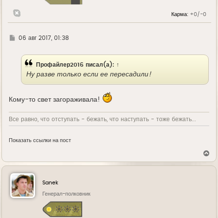
к
н
Сорри, эти фото уже были в теме
Карма:
+0/-0
а
ч
а
л
Г
06 авг 2017, 01:38
у
д
е
Профайлер2016
писал(а):
↑
Ну разве только если ее пересадили!
Кому-то свет загораживала!
Все равно, что отступать - бежать, что наступать - тоже бежать...
Показать ссылки на пост
В
е
р
н
у
Sanek
т
ь
Генерал-полковник
с
я
к