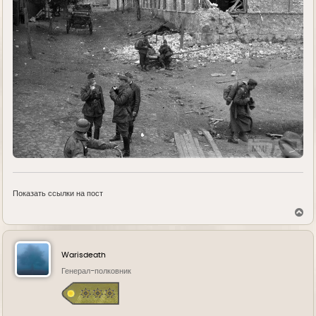
Показать ссылки на пост
В
е
р
н
у
Warisdeath
т
ь
Генерал-полковник
с
я
к
н