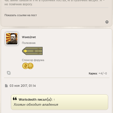
час війни ганьбити її ні в публічних постах, ні в публічних місцях. Я -
не помічник ворогу.
Показать ссылки на пост
В
е
р
н
у
Wseb2net
т
ь
Полковник
с
я
к
н
Спонсор форума
а
ч
а
л
Карма:
+4/-0
у
Г
03 ноя 2017, 01:14
д
е
Warisdeath
писал(а):
↑
Хозяин обходит владения