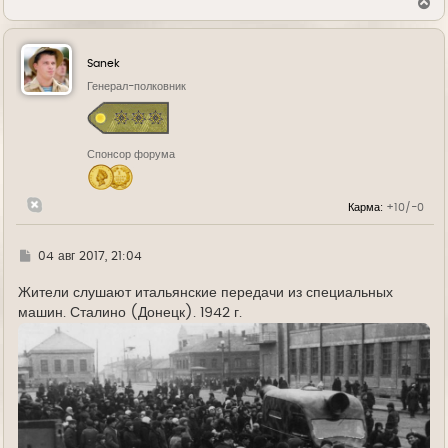
В
е
р
н
у
Sanek
т
ь
Генерал-полковник
с
я
к
н
Спонсор форума
а
ч
а
л
Карма:
+10/-0
у
Г
04 авг 2017, 21:04
д
е
Жители слушают итальянские передачи из специальных
машин. Сталино (Донецк). 1942 г.