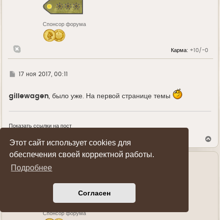
я
к
н
Спонсор форума
а
ч
а
л
Карма:
+10/-0
у
Г
17 ноя 2017, 00:11
д
е
gillewagen
, было уже. На первой странице темы
Показать ссылки на пост
В
Этот сайт использует cookies для
е
р
обеспечения своей корректной работы.
н
у
Подробнее
Wseb2net
т
ь
Полковник
с
Согласен
я
к
н
Спонсор форума
а