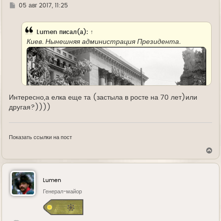
л
Г
05 авг 2017, 11:25
у
д
е
Lumen
писал(а):
↑
Киев. Нынешняя администрация Президента.
Интересно,а елка еще та (застыла в росте на 70 лет)или
другая?))))
Показать ссылки на пост
В
е
р
н
у
Lumen
т
ь
Генерал-майор
с
я
к
н