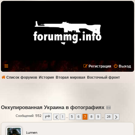
Регистрация
Выход
Список форумов
История
Вторая мировая
Восточный фронт
Оккупированная Украина в фотографиях
Страница
7
из
28
Сообщений: 552
1
…
5
6
7
8
9
…
28
Пред.
След.
Lumen