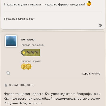
Недолго музыка играла - недолго фраер танцевал!
Показать ссылки на пост
В
е
р
н
у
Warisdeath
т
ь
Генерал-полковник
с
я
к
н
Спонсор форума
а
ч
а
л
Карма:
+14/-0
у
Г
03 ноя 2017, 01:53
д
е
Фраер танцевал недолго. Как утверждают его биографы, он и
был там всего три раза, общей продолжительностью в целом
156 дней. А беды ого-го