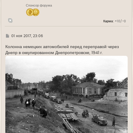
н
Спонсор форума
а
ч
а
л
Карма:
+10/-0
у
Г
01 ноя 2017, 23:06
д
е
Колонна немецких автомобилей перед переправой через
Днепр в оккупированном Днепропетровске, 1941 г.