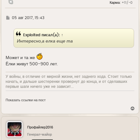
Карма:
+11/-0
а
ч
а
л
Г
05 авг 2017, 15:43
у
д
е
Exploited
писал(а):
↑
Интересно,а елка еще та
Может и та же
Ёлки живут 500-900 лет.
У войны, в отличие от мирной жизни, нет заднего хода. Стоит только
начать, и дальше шестеренки провернут до конца, и от сделавших
Европейская площадь.
первые шаги ничего уже не зависит...
Показать ссылки на пост
В
е
р
н
у
Профайлер2016
т
ь
Генерал-майор
с