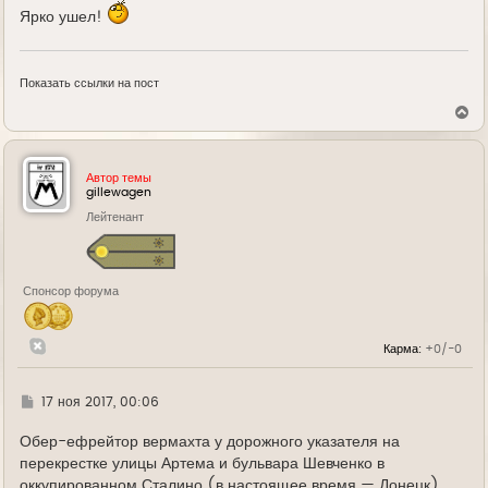
Ярко ушел!
Показать ссылки на пост
В
е
р
н
у
Автор темы
т
gillewagen
ь
Лейтенант
с
я
к
н
а
Спонсор форума
ч
а
л
у
Карма:
+0/-0
Г
17 ноя 2017, 00:06
д
е
Обер-ефрейтор вермахта у дорожного указателя на
перекрестке улицы Артема и бульвара Шевченко в
оккупированном Сталино (в настоящее время — Донецк).