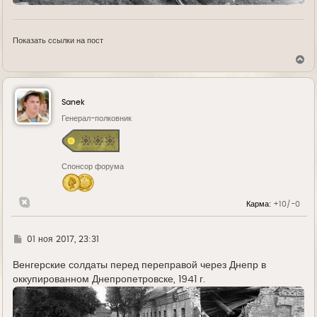
Показать ссылки на пост
В
е
р
н
у
Sanek
т
ь
Генерал-полковник
с
я
к
н
Спонсор форума
а
ч
а
л
Карма:
+10/-0
у
Г
01 ноя 2017, 23:31
д
е
Венгерские солдаты перед переправой через Днепр в
оккупированном Днепропетровске, 1941 г.