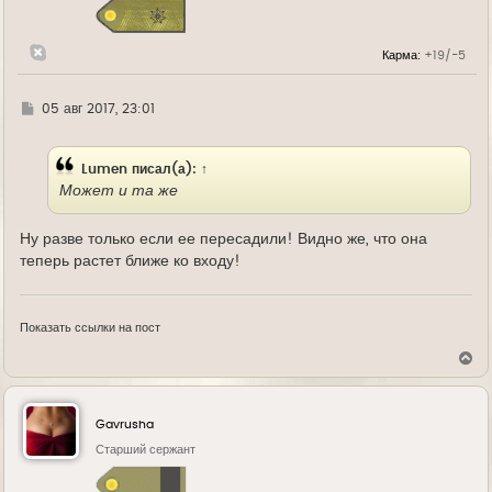
я
к
н
Карма:
+19/-5
а
ч
а
л
Г
05 авг 2017, 23:01
у
д
е
Lumen
писал(а):
↑
Может и та же
Ну разве только если ее пересадили! Видно же, что она
теперь растет ближе ко входу!
Показать ссылки на пост
В
е
р
н
у
Gavrusha
т
ь
Старший сержант
с
я