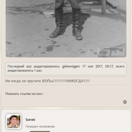
Последний раз редактировалось
gillewagen
17 ноя 2017, 00:17, всего
редактировалось 1 раз.
Ни когда не крутите ВОПы!!!!!!!!!НИКОГДА!!!!
Показать ссылки на пост
В
е
р
н
у
Sanek
т
ь
Генерал-полковник
с