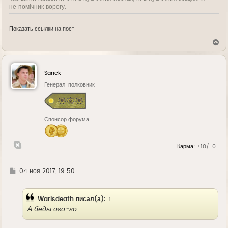
не помічник ворогу.
Показать ссылки на пост
В
е
р
н
у
Sanek
т
ь
Генерал-полковник
с
я
к
н
Спонсор форума
а
ч
а
л
Карма:
+10/-0
у
Г
04 ноя 2017, 19:50
д
е
Warisdeath
писал(а):
↑
А беды ого-го