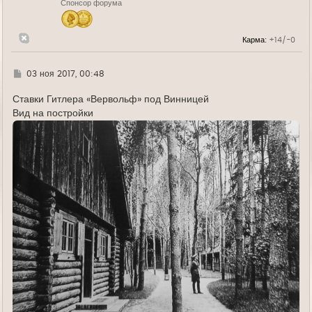
Спонсор форума
а
ч
а
л
Карма:
+14/-0
у
Г
03 ноя 2017, 00:48
д
е
Ставки Гитлера «Вервольф» под Винницей
Вид на постройки