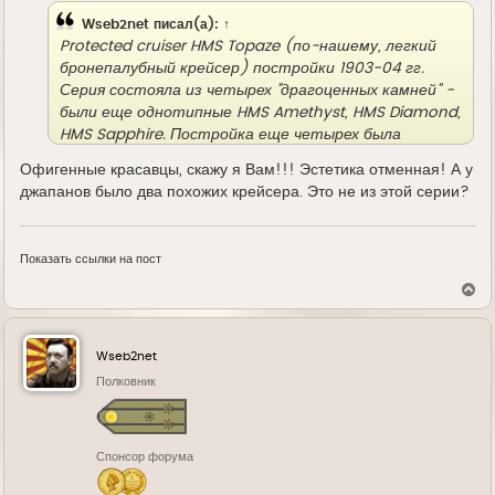
Wseb2net
писал(а):
↑
Protected cruiser HMS Topaze (по-нашему, легкий
бронепалубный крейсер) постройки 1903-04 гг.
Серия состояла из четырех "драгоценных камней" -
были еще однотипные HMS Amethyst, HMS Diamond,
HMS Sapphire. Постройка еще четырех была
отменена до закладки. В общем, последние
Офигенные красавцы, скажу я Вам!!! Эстетика отменная! А у
бронепалубные крейсера британского флота.
джапанов было два похожих крейсера. Это не из этой серии?
Показать ссылки на пост
В
е
р
н
у
Wseb2net
т
ь
Полковник
с
я
к
н
Спонсор форума
а
ч
а