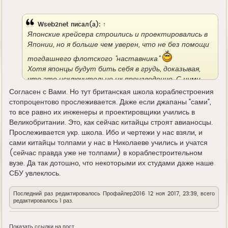
у
д
е
Wseb2net
писал(а):
↑
Японские крейсера строились и проектировались в
Японии, но я больше чем уверен, что не без помощи
тогдашнего флотского "наставника"
Хотя японцы будут бить себя в грудь, доказывая,
что это исключительно их произведение. С ними
солидарны и иностранные историки, нигде не
Согласен с Вами. Но тут британская школа кораблестроения
упоминая о британском следе в строительстве
стопроцентово прослеживается. Даже если джапаны "сами",
этих крейсеров. Но их похожесть на британцев как
то все равно их инженеры и проектировщики учились в
бы говорит сама за себя...
Великобритании. Это, как сейчас китайцы строят авианосцы.
Прослеживается укр. школа. Ибо и чертежи у нас взяли, и
сами китайцы толпами у нас в Николаеве учились и учатся
(сейчас правда уже не толпами) в кораблестроительном
вузе. Да так дотошно, что некоторыми их студами даже наше
СБУ увлеклось.
Последний раз редактировалось
Профайлер2016
12 ноя 2017, 23:39, всего
редактировалось 1 раз.
Показать ссылки на пост