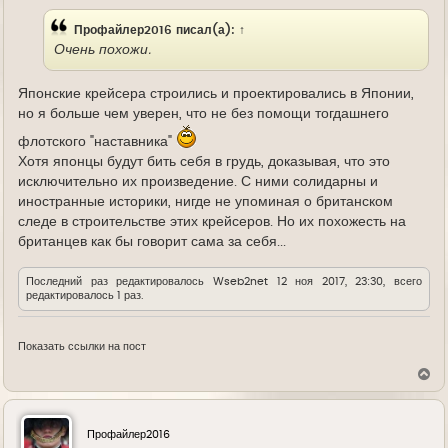
е
Профайлер2016
писал(а):
↑
Очень похожи.
Японские крейсера строились и проектировались в Японии,
но я больше чем уверен, что не без помощи тогдашнего
флотского "наставника"
Хотя японцы будут бить себя в грудь, доказывая, что это
исключительно их произведение. С ними солидарны и
иностранные историки, нигде не упоминая о британском
следе в строительстве этих крейсеров. Но их похожесть на
британцев как бы говорит сама за себя...
Последний раз редактировалось
Wseb2net
12 ноя 2017, 23:30, всего
редактировалось 1 раз.
Показать ссылки на пост
В
е
р
н
у
Профайлер2016
т