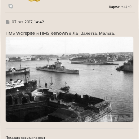
л
Карма:
+4/-0
у
Г
07 окт 2017, 14:42
д
е
HMS Warspite и HMS Renown в Ла-Валетта, Мальта.
Показать ссылки на пост