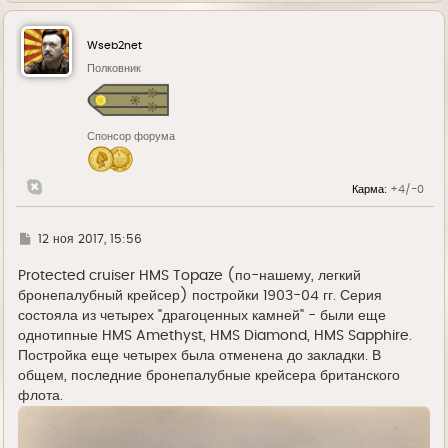
р
н
у
Wseb2net
т
ь
Полковник
с
я
к
н
Спонсор форума
а
ч
а
л
Карма:
+4/-0
у
Г
12 ноя 2017, 15:56
д
е
Protected cruiser HMS Topaze (по-нашему, легкий
бронепалубный крейсер) постройки 1903-04 гг. Серия
состояла из четырех "драгоценных камней" - были еще
однотипные HMS Amethyst, HMS Diamond, HMS Sapphire.
Постройка еще четырех была отменена до закладки. В
общем, последние бронепалубные крейсера британского
флота.