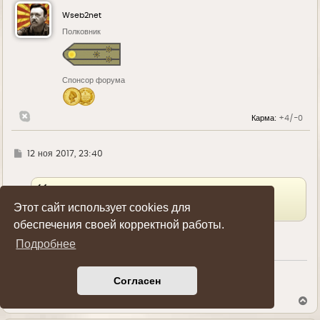
н
у
Wseb2net
т
ь
Полковник
с
я
к
н
Спонсор форума
а
ч
а
л
Карма:
+4/-0
у
Г
12 ноя 2017, 23:40
д
е
Профайлер2016
писал(а):
↑
Этот сайт использует cookies для
Прослеживается укр. школа.
обеспечения своей корректной работы.
Советская!
Подробнее
Согласен
Показать ссылки на пост
В
е