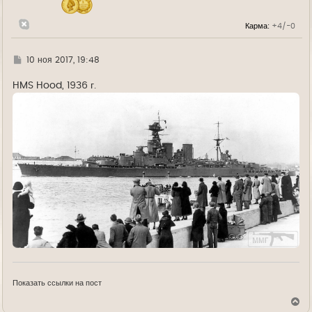
а
л
Карма:
+4/-0
у
Г
10 ноя 2017, 19:48
д
е
HMS Hood, 1936 г.
Показать ссылки на пост
В
е