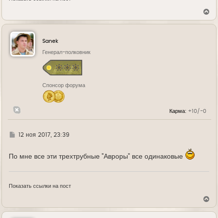
В
е
р
н
у
Sanek
т
ь
Генерал-полковник
с
я
к
н
Спонсор форума
а
ч
а
л
Карма:
+10/-0
у
Г
12 ноя 2017, 23:39
д
е
По мне все эти трехтрубные "Авроры" все одинаковые
Показать ссылки на пост
В
е
р