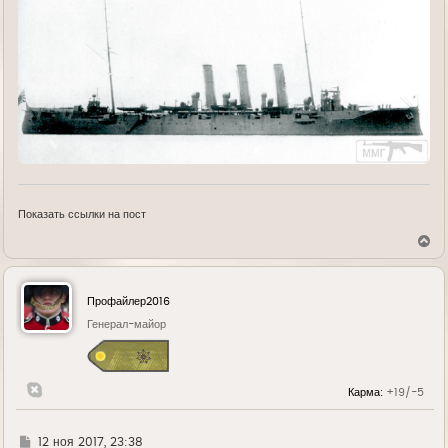
Показать ссылки на пост
В
е
р
н
у
Профайлер2016
т
ь
Генерал-майор
с
я
к
н
Карма:
+19/-5
а
ч
а
л
Г
12 ноя 2017, 23:38