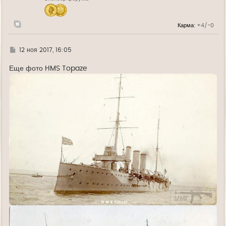
ч
а
л
Карма:
+4/-0
у
Г
12 ноя 2017, 16:05
д
е
Еще фото HMS Topaze