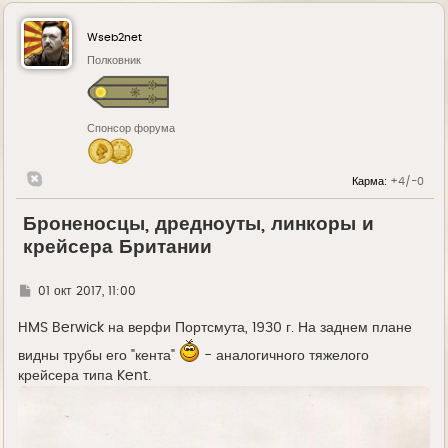
Wseb2net
Полковник
Спонсор форума
Карма:
+4/-0
Броненосцы, дредноуты, линкоры и
крейсера Британии
Г
01 окт 2017, 11:00
д
е
HMS Berwick на верфи Портсмута, 1930 г. На заднем плане
видны трубы его "кента"
- аналогичного тяжелого
крейсера типа Kent.