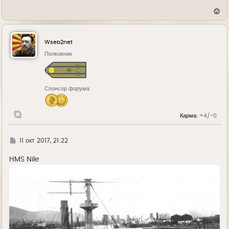
В
е
р
н
у
Wseb2net
т
ь
Полковник
с
я
к
н
Спонсор форума
а
ч
а
л
Карма:
+4/-0
у
Г
11 окт 2017, 21:22
д
е
HMS Nile