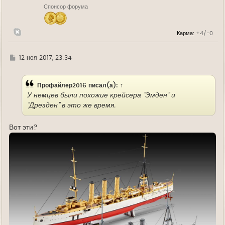
н
Спонсор форума
а
ч
а
л
Карма:
+4/-0
у
Г
12 ноя 2017, 23:34
д
е
Профайлер2016
писал(а):
↑
У немцев были похожие крейсера "Эмден" и
"Дрезден" в это же время.
Вот эти?