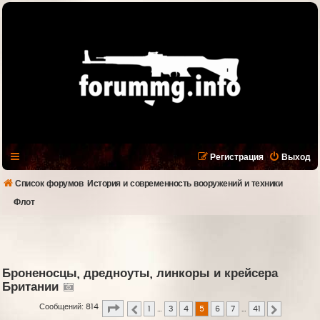
Регистрация
Выход
Список форумов
История и современность вооружений и техники
Флот
Броненосцы, дредноуты, линкоры и крейсера
Британии
Страница
5
из
41
Сообщений: 814
1
…
3
4
5
6
7
…
41
Пред.
След.