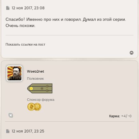
а
л
Г
12 ноя 2017, 23:08
у
д
е
Спасибо! Именно про них и говорил. Думал из этой серии.
Очень похожи.
Показать ссылки на пост
В
е
р
н
у
Wseb2net
т
ь
Полковник
с
я
к
н
Спонсор форума
а
ч
а
л
Карма:
+4/-0
у
Г
12 ноя 2017, 23:25
д