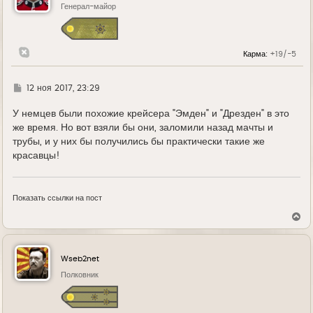
ь
Генерал-майор
с
я
к
н
Карма:
+19/-5
а
ч
а
л
Г
12 ноя 2017, 23:29
у
д
е
У немцев были похожие крейсера "Эмден" и "Дрезден" в это
же время. Но вот взяли бы они, заломили назад мачты и
трубы, и у них бы получились бы практически такие же
красавцы!
Показать ссылки на пост
В
е
р
н
у
Wseb2net
т
ь
Полковник
с
я
к