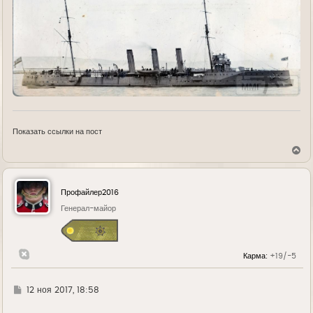
Показать ссылки на пост
В
е
р
н
у
Профайлер2016
т
ь
Генерал-майор
с
я
к
н
Карма:
+19/-5
а
ч
а
л
Г
12 ноя 2017, 18:58
у
д
е