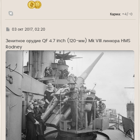
ч
а
л
Карма:
+4/-0
у
Г
03 окт 2017, 02:20
д
е
Зенитное орудие QF 4.7 inch (120-мм) Mk VIII линкора HMS
Rodney