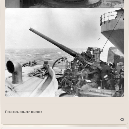
Показать ссылки на пост
В
е
р