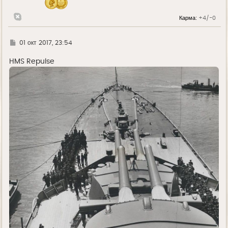
Карма:
+4/-0
Г
01 окт 2017, 23:54
д
е
HMS Repulse