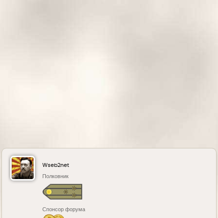
с
я
к
н
а
ч
а
л
у
Wseb2net
Полковник
Спонсор форума