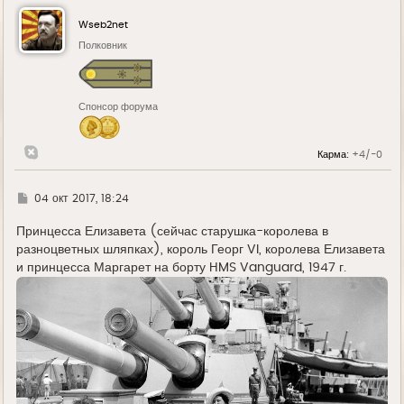
н
у
Wseb2net
т
ь
Полковник
с
я
к
н
Спонсор форума
а
ч
а
л
Карма:
+4/-0
у
Г
04 окт 2017, 18:24
д
е
Принцесса Елизавета (сейчас старушка-королева в
разноцветных шляпках), король Георг VI, королева Елизавета
и принцесса Маргарет на борту HMS Vanguard, 1947 г.