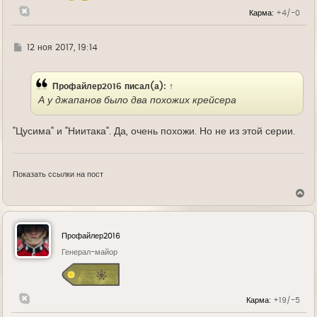
л
Карма:
+4/-0
у
Г
12 ноя 2017, 19:14
д
е
Профайлер2016
писал(а):
↑
А у джапанов было два похожих крейсера
"Цусима" и "Ниитака". Да, очень похожи. Но не из этой серии.
Показать ссылки на пост
В
е
р
н
у
Профайлер2016
т
ь
Генерал-майор
с
я
к
н
Карма:
+19/-5
а
ч