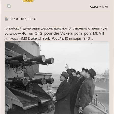
а
л
Карма:
+4/-0
у
Г
01 окт 2017, 18:54
д
е
Китайской делегации демонстрируют 8-ствольную зенитную
установку 40-мм QF 2-pounder Vickers pom-pom Mk VIII
линкора HMS Duke of York, Росайт, 10 января 1943 г.