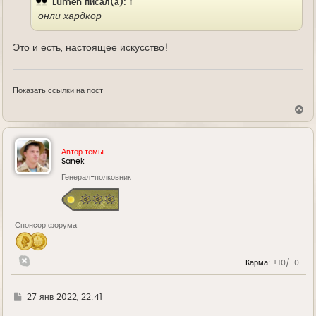
Lumen
писал(а):
↑
онли хардкор
Это и есть, настоящее искусство!
Показать ссылки на пост
В
е
р
н
у
Автор темы
т
Sanek
ь
Генерал-полковник
с
я
к
н
а
Спонсор форума
ч
а
л
у
Карма:
+10/-0
Г
27 янв 2022, 22:41
д