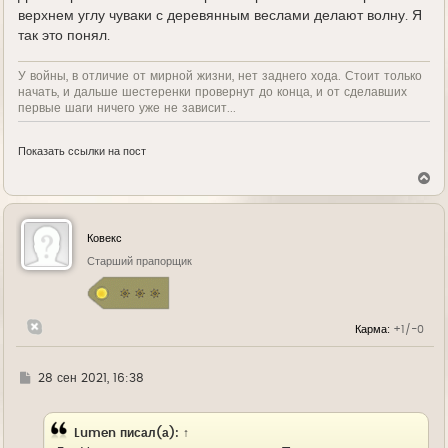
верхнем углу чуваки с деревянным веслами делают волну. Я
так это понял.
У войны, в отличие от мирной жизни, нет заднего хода. Стоит только
начать, и дальше шестеренки провернут до конца, и от сделавших
первые шаги ничего уже не зависит...
Показать ссылки на пост
В
е
р
н
у
Ковекс
т
ь
Старший прапорщик
с
я
к
н
Карма:
+1/-0
а
ч
а
л
Г
28 сен 2021, 16:38
у
д
е
Lumen
писал(а):
↑