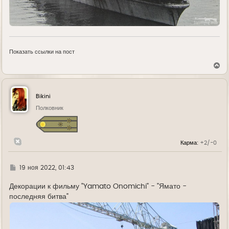
Показать ссылки на пост
В
е
р
н
у
Bikini
т
ь
Полковник
с
я
к
н
Карма:
+2/-0
а
ч
а
л
Г
19 ноя 2022, 01:43
у
д
е
Декорации к фильму "Yamato Onomichi" - "Ямато -
последняя битва"