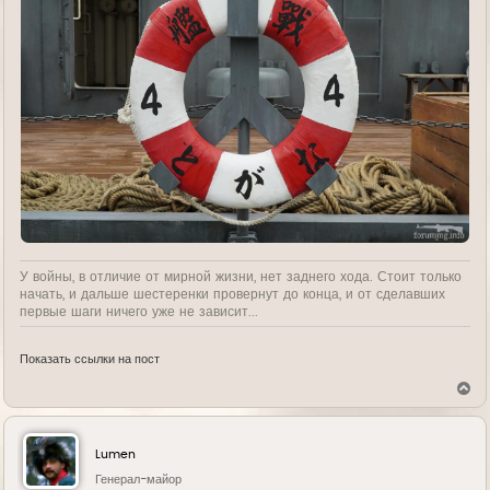
У войны, в отличие от мирной жизни, нет заднего хода. Стоит только
начать, и дальше шестеренки провернут до конца, и от сделавших
первые шаги ничего уже не зависит...
Показать ссылки на пост
В
е
р
н
у
Lumen
т
ь
Генерал-майор