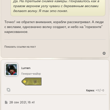
Да. На третьем снимке камеры. Понравилось как в
правом верхнем углу чуваки с деревянным веслами
делают волну. Я так это понял.
Точно! не обратил внимания, корабли рассматривал. А люди
с веслами, однозначно волну создают, и небо на "горизонте"
нарисованное.
Показать ссылки на пост
В
е
р
н
у
Lumen
т
ь
Генерал-майор
с
я
к
н
Карма:
+11/-0
а
ч
а
л
Г
28 сен 2021, 16:41
у
д
е