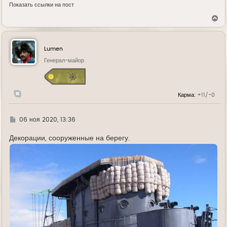
Показать ссылки на пост
В
е
р
н
у
Lumen
т
ь
Генерал-майор
с
я
к
н
Карма:
+11/-0
а
ч
а
л
Г
06 ноя 2020, 13:36
у
д
е
Декорации, сооруженные на берегу.