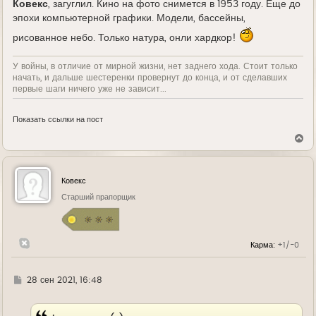
Ковекс
, загуглил. Кино на фото снимется в 1953 году. Еще до
эпохи компьютерной графики. Модели, бассейны,
рисованное небо. Только натура, онли хардкор!
У войны, в отличие от мирной жизни, нет заднего хода. Стоит только
начать, и дальше шестеренки провернут до конца, и от сделавших
первые шаги ничего уже не зависит...
Показать ссылки на пост
В
е
р
н
у
Ковекс
т
ь
Старший прапорщик
с
я
к
н
Карма:
+1/-0
а
ч
а
л
Г
28 сен 2021, 16:48
у
д
е