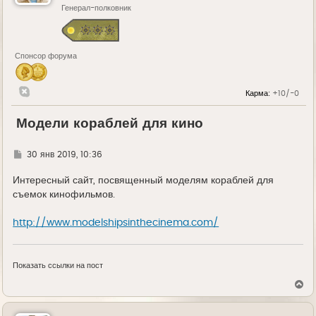
Генерал-полковник
Спонсор форума
Карма:
+10/-0
Модели кораблей для кино
Г
30 янв 2019, 10:36
д
е
Интересный сайт, посвященный моделям кораблей для
съемок кинофильмов.
http://www.modelshipsinthecinema.com/
Показать ссылки на пост
В
е
р
н