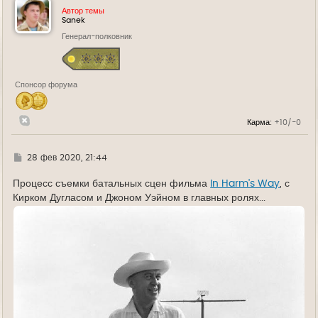
у
Автор темы
т
Sanek
ь
Генерал-полковник
с
я
к
н
а
Спонсор форума
ч
а
л
у
Карма:
+10/-0
Г
28 фев 2020, 21:44
д
е
Процесс съемки батальных сцен фильма
In Harm's Way
, с
Кирком Дугласом и Джоном Уэйном в главных ролях...