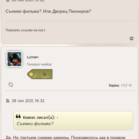
28 сен 2021, 16:22
у
д
е
Съемки фильма? Или Дворец Пионеров?
Показать ссылки на пост
В
е
р
н
у
Lumen
т
ь
Генерал-майор
с
я
к
н
Карма:
+11/-0
а
ч
а
л
Г
28 сен 2021, 16:32
у
д
е
Ковекс
писал(а):
↑
Съемки фильма?
Да. На третьем снимке камеры. Понравилось как в правом