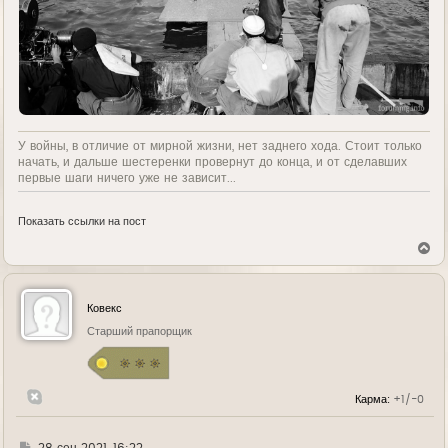
У войны, в отличие от мирной жизни, нет заднего хода. Стоит только
начать, и дальше шестеренки провернут до конца, и от сделавших
первые шаги ничего уже не зависит...
Показать ссылки на пост
В
е
р
н
у
Ковекс
т
ь
Старший прапорщик
с
я
к
н
Карма:
+1/-0
а
ч
а
л
Г