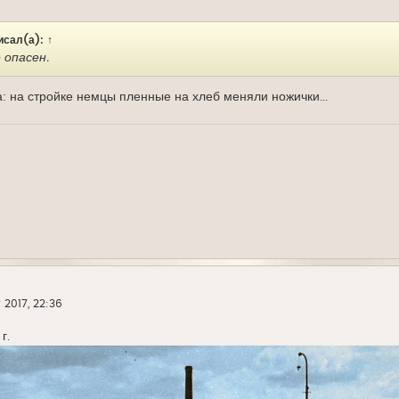
исал(а):
↑
 опасен.
: на стройке немцы пленные на хлеб меняли ножички...
 2017, 22:36
г.