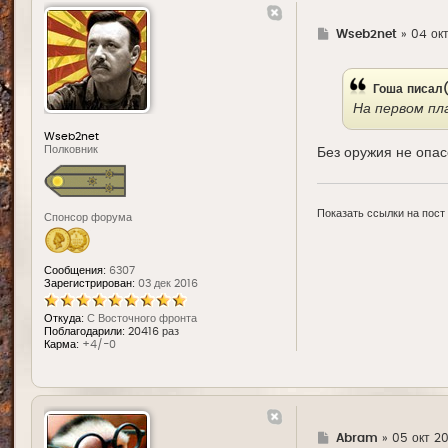
Г
Wseb2net
»
04 окт
д
е
Гоша
писал(
На первом пл
Wseb2net
Полковник
Без оружия не опас
Показать ссылки на пост
Спонсор форума
Сообщения:
6307
Зарегистрирован:
03 дек 2016
Откуда:
С Восточного фронта
Поблагодарили:
20416 раз
Карма:
+4/-0
Г
Abram
»
05 окт 201