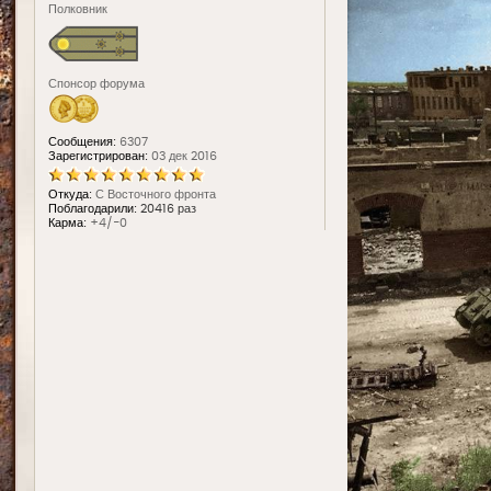
Полковник
Спонсор форума
Сообщения:
6307
Зарегистрирован:
03 дек 2016
Откуда:
С Восточного фронта
Поблагодарили:
20416 раз
Карма:
+4/-0