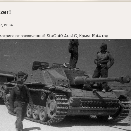
zer!
7, 19:34
атривают захваченный StuG 40 Ausf.G, Крым, 1944 год.