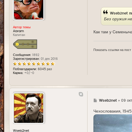
д
е
Wseb2net
п
Без оружия не
Автор темы
Abram
Как там у Семеныча
Капитан
Показать ссылки на пост
Сообщения:
1892
Зарегистрирован:
01 дек 2016
Поблагодарили:
6045 раз
Карма:
+0/-0
Г
Wseb2net
»
09 окт
д
е
Чехословакия, 1945 
Wseb2net