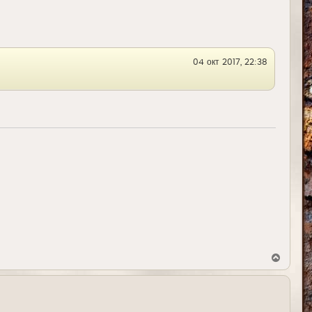
04 окт 2017, 22:38
В
е
р
н
у
т