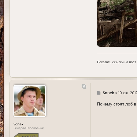
Показать ссылки на пост
Г
Sanek
»
10 окт 201
д
е
Почему стоят лоб 
Sanek
Генерал-полковник