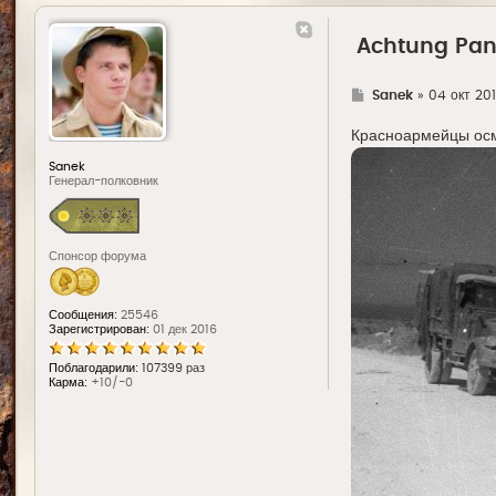
Achtung Pan
Г
Sanek
»
04 окт 201
д
е
Красноармейцы осм
Sanek
Генерал-полковник
Спонсор форума
Сообщения:
25546
Зарегистрирован:
01 дек 2016
Поблагодарили:
107399 раз
Карма:
+10/-0