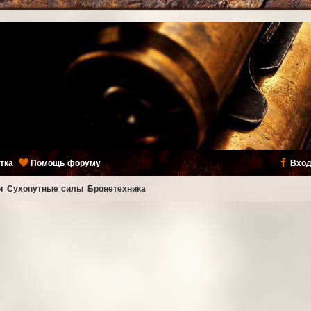
тка
Помощь форуму
Вход
и
Сухопутные силы
Бронетехника