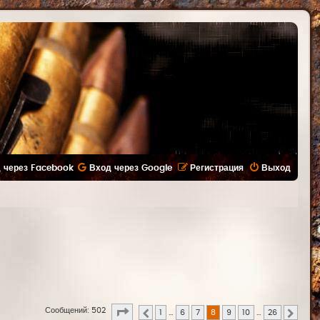
 через Facebook
Вход через Google
Регистрация
Выход
Страница
8
из
26
Сообщений: 502
1
…
6
7
8
9
10
…
26
Пред.
След.