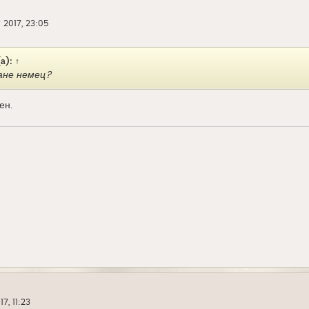
 2017, 23:05
а):
↑
ане немец?
ен.
7, 11:23