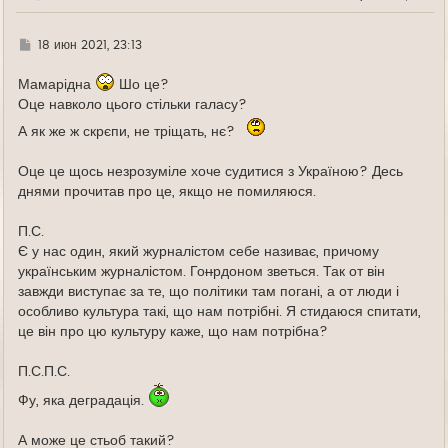
у
Г
18 июн 2021, 23:13
д
е
Мамарідна
Шо це?
Оце навколо цього стільки галасу?
А як же ж скрєпи, не тріщать, нє?
Оце це щось незрозуміле хоче судитися з Україною? Десь
днями прочитав про це, якщо не помиляюся.
П.С.
Є у нас один, який журналістом себе називає, причому
українським журналістом. Го
н
рдоном зветься. Так от він
завжди виступає за те, що політики там погані, а от люди і
особливо культура такі, що нам потрібні. Я стидаюся спитати,
це він про цю культуру каже, що нам потрібна?
П.С.П.С.
Фу, яка деградація.
А може це стьоб такий?