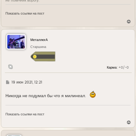
не помічник ворогу.
Показать ссылки на пост
В
е
р
н
у
МеталлюгА
т
ь
Старшина
с
я
к
н
Карма:
+0/-0
а
ч
а
л
Г
19 июн 2021, 12:21
у
д
е
Никогда не подумал бы что я милинеал.
Показать ссылки на пост
В
е
р
н