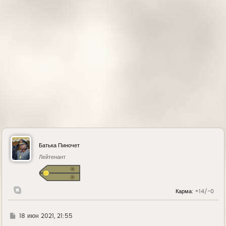
а
ч
а
л
у
Батька Пиночет
Лейтенант
Карма:
+14/-0
Г
18 июн 2021, 21:55
д