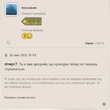
н
у
Warisdeath
т
ь
Генерал-полковник
с
я
к
н
Спонсор форума
а
ч
а
л
Карма:
+14/-0
у
Г
20 июн 2021, 15:53
д
е
dnepr7
, Та я вже зрозумів, що культура тепер по-іншому
тлумачеться
Я знаю про всі негаразди своєї країни, але не вважаю можливим під
час війни ганьбити її ні в публічних постах, ні в публічних місцях. Я -
не помічник ворогу.
Показать ссылки на пост
В
е