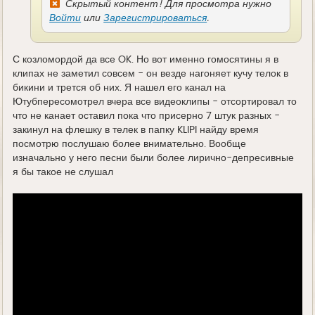
Скрытый контент! Для просмотра нужно
Войти
или
Зарегистрироваться
.
С козломордой да все OK. Но вот именно гомосятины я в
клипах не заметил совсем - он везде нагоняет кучу телок в
бикини и трется об них. Я нашел его канал на
Ютубпересомотрел вчера все видеоклипы - отсортировал то
что не канает оставил пока что присерно 7 штук разных -
закинул на флешку в телек в папку KLIPI найду время
посмотрю послушаю более внимательно. Вообще
изначально у него песни были более лирично-депресивные
я бы такое не слушал