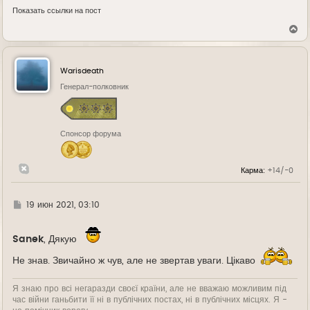
Показать ссылки на пост
В
е
р
н
у
Warisdeath
т
ь
Генерал-полковник
с
я
к
н
Спонсор форума
а
ч
а
л
Карма:
+14/-0
у
Г
19 июн 2021, 03:10
д
е
Sanek
, Дякую
Не знав. Звичайно ж чув, але не звертав уваги. Цікаво
Я знаю про всі негаразди своєї країни, але не вважаю можливим під
час війни ганьбити її ні в публічних постах, ні в публічних місцях. Я -