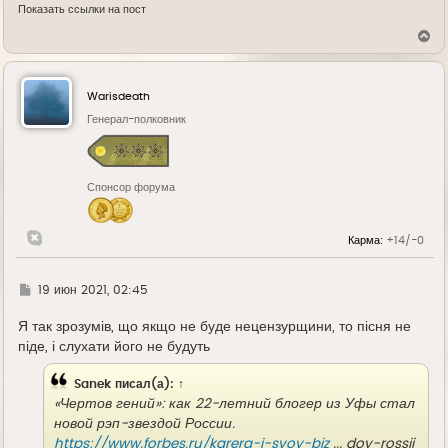
Показать ссылки на пост
В
е
р
н
у
Warisdeath
т
ь
Генерал-полковник
с
я
к
н
Спонсор форума
а
ч
а
л
Карма:
+14/-0
у
Г
19 июн 2021, 02:45
д
е
Я так зрозумів, що якщо не буде нецензурщини, то пісня не
піде, і слухати його не будуть
Sanek
писал(а):
↑
«Чертов гений»: как 22-летний блогер из Уфы стал
новой рэп-звездой России.
https://www.forbes.ru/karera-i-svoy-biz
... doy-rossii