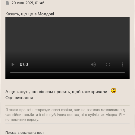
Г
20 июн 2021, 01:46
д
е
Кажуть, що це в Молдові
А ще кажуть, що він сам просить, щоб таке кричали
Оце визнання
Я знаю про всі негаразди своєї країни, але не вважаю можливим під
час війни ганьбити її ні в публічних постах, ні в публічних місцях. Я -
не помічник ворогу.
Показать ссылки на пост