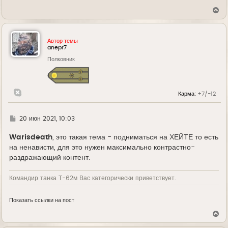
В
е
р
н
у
Автор темы
т
dnepr7
ь
Полковник
с
я
к
н
а
Карма:
+7/-12
ч
а
л
у
Г
20 июн 2021, 10:03
д
е
Warisdeath
, это такая тема - подниматься на ХЕЙТЕ то есть
на ненависти, для это нужен максимально контрастно-
раздражающий контент.
Командир танка Т-62м Вас категорически приветствует.
Показать ссылки на пост
В
е
р