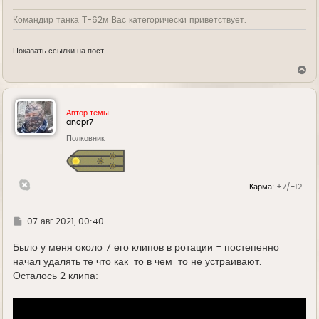
Командир танка Т-62м Вас категорически приветствует.
Показать ссылки на пост
В
е
р
н
у
Автор темы
т
dnepr7
ь
Полковник
с
я
к
н
а
Карма:
+7/-12
ч
а
л
у
Г
07 авг 2021, 00:40
д
е
Было у меня около 7 его клипов в ротации - постепенно
начал удалять те что как-то в чем-то не устраивают.
Осталось 2 клипа: