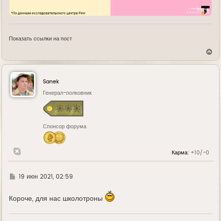
Показать ссылки на пост
В
е
р
н
у
Sanek
т
ь
Генерал-полковник
с
я
к
н
Спонсор форума
а
ч
а
л
Карма:
+10/-0
у
Г
19 июн 2021, 02:59
д
е
Короче, для нас школотроны