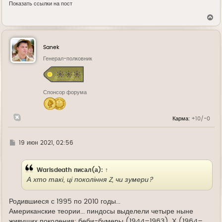
Показать ссылки на пост
В
е
р
н
у
Sanek
т
ь
Генерал-полковник
с
я
к
н
Спонсор форума
а
ч
а
л
Карма:
+10/-0
у
Г
19 июн 2021, 02:56
д
е
Warisdeath
писал(а):
↑
А хто такі, ці покоління Z, чи зумери?
Родившиеся с 1995 по 2010 годы...
Американские теории... пиндосы выделели четыре ныне
живущих поколения: беби-бумеры (1944–1963), Х (1964–