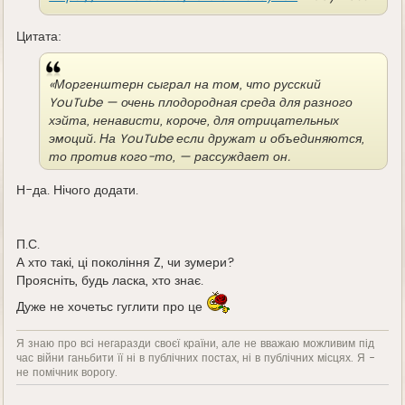
Цитата:
«Моргенштерн сыграл на том, что русский
YouTube — очень плодородная среда для разного
хэйта, ненависти, короче, для отрицательных
эмоций. На YouTube если дружат и объединяются,
то против кого-то, — рассуждает он.
Н-да. Нічого додати.
П.С.
А хто такі, ці покоління Z, чи зумери?
Проясніть, будь ласка, хто знає.
Дуже не хочетьс гуглити про це
Я знаю про всі негаразди своєї країни, але не вважаю можливим під
час війни ганьбити її ні в публічних постах, ні в публічних місцях. Я -
не помічник ворогу.