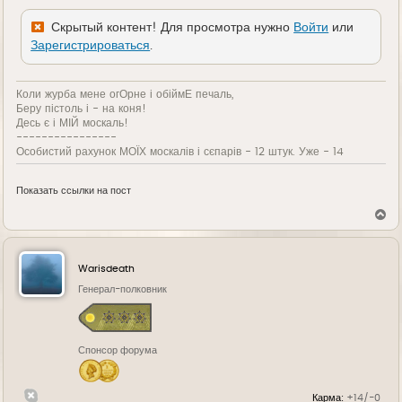
е
Скрытый контент! Для просмотра нужно
Войти
или
Зарегистрироваться
.
Коли журба мене огОрне і обіймЕ печаль,
Беру пістоль і - на коня!
Десь є і МІЙ москаль!
----------------
Особистий рахунок МОЇХ москалів і сєпарів - 12 штук. Уже - 14
Показать ссылки на пост
В
е
р
н
у
Warisdeath
т
ь
Генерал-полковник
с
я
к
н
Спонсор форума
а
ч
а
л
Карма:
+14/-0