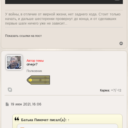
У войны, в отличие от мирной жизни, нет заднего хода. Стоит только
начать, и дальше шестеренки провернут до конца, и от сделавших
первые шаги ничего уже не зависит...
Показать ссылки на пост
В
е
р
н
у
Автор темы
т
dnepr7
ь
Полковник
с
я
к
н
а
Карма:
+7/-12
ч
а
л
у
Г
19 июн 2021, 16:06
д
е
Батька Пиночет
писал(а):
↑