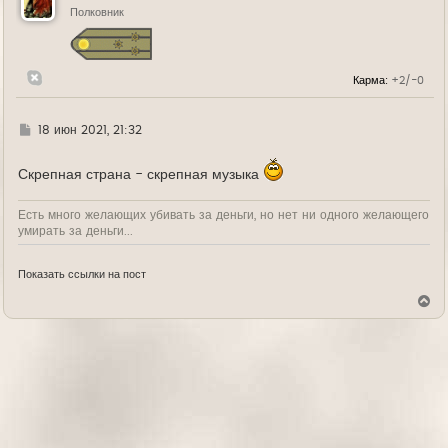
ь
Полковник
с
я
к
н
Карма:
+2/-0
а
ч
а
л
Г
18 июн 2021, 21:32
у
д
е
Скрепная страна - скрепная музыка
Есть много желающих убивать за деньги, но нет ни одного желающего
умирать за деньги...
Показать ссылки на пост
В
е
р
н
у
т
ь
с
я
к
н