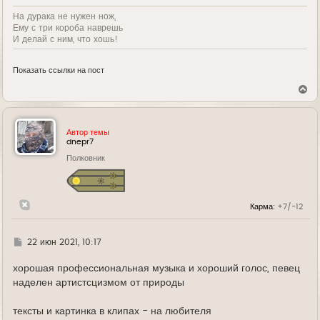
На дурака не нужен нож,
Ему с три короба наврешь
И делай с ним, что хошь!
Показать ссылки на пост
В
е
р
н
у
Автор темы
т
dnepr7
ь
Полковник
с
я
к
н
а
Карма:
+7/-12
ч
а
л
у
Г
22 июн 2021, 10:17
д
е
хорошая профессиональная музыка и хороший голос, певец
наделен артистсцизмом от природы
тексты и картинка в клипах - на любителя