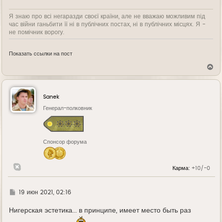
Я знаю про всі негаразди своєї країни, але не вважаю можливим під
час війни ганьбити її ні в публічних постах, ні в публічних місцях. Я -
не помічник ворогу.
Показать ссылки на пост
В
е
р
н
у
Sanek
т
ь
Генерал-полковник
с
я
к
н
Спонсор форума
а
ч
а
л
Карма:
+10/-0
у
Г
19 июн 2021, 02:16
д
е
Нигерская эстетика... в принципе, имеет место быть раз