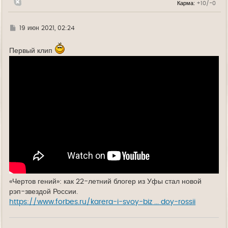
Карма:
+10/-0
у
Г
19 июн 2021, 02:24
д
е
Первый клип
«Чертов гений»: как 22-летний блогер из Уфы стал новой
рэп-звездой России.
https://www.forbes.ru/karera-i-svoy-biz ... doy-rossii