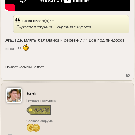
Bikini
писал(а):
↑
Скрепная страна - скрепная музыка
Ага.. Где, млять, балалайки и березки??? Все под пиндосов
косят!!!
Показать ссылки на пост
В
е
р
н
у
Sanek
т
ь
Генерал-полковник
с
я
к
н
Спонсор форума
а
ч
а
л