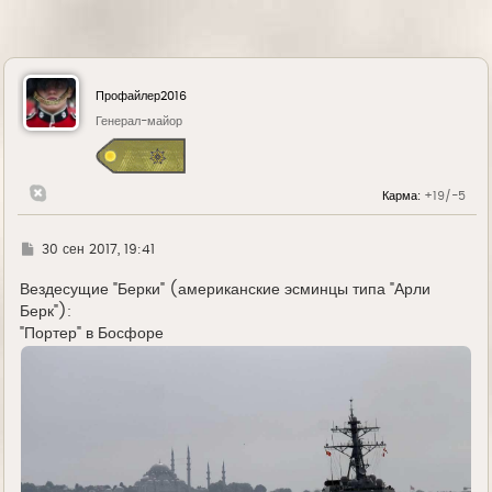
Профайлер2016
Генерал-майор
Карма:
+19/-5
Г
30 сен 2017, 19:41
д
е
Вездесущие "Берки" (американские эсминцы типа "Арли
Берк"):
"Портер" в Босфоре