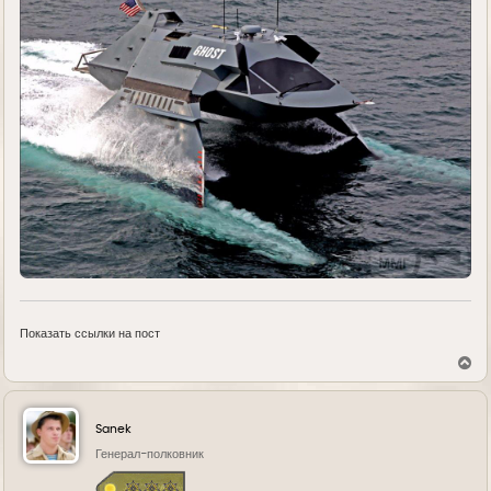
Показать ссылки на пост
В
е
р
н
у
Sanek
т
ь
Генерал-полковник
с
я