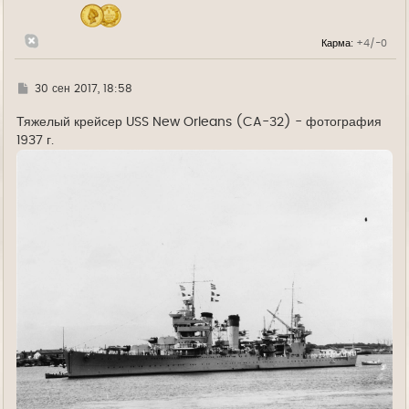
ч
а
л
Карма:
+4/-0
у
Г
30 сен 2017, 18:58
д
е
Тяжелый крейсер USS New Orleans (CA-32) - фотография
1937 г.