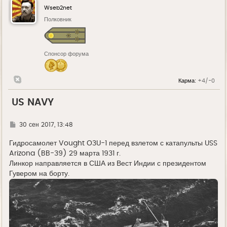
Wseb2net
Полковник
Спонсор форума
Карма:
+4/-0
US NAVY
Г
30 сен 2017, 13:48
д
е
Гидросамолет Vought О3U-1 перед взлетом с катапульты USS
Arizona (BB-39) 29 марта 1931 г.
Линкор направляется в США из Вест Индии с президентом
Гувером на борту.