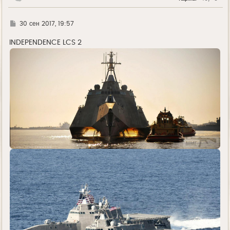
ч
а
л
Г
30 сен 2017, 19:57
у
д
е
INDEPENDENCE LCS 2