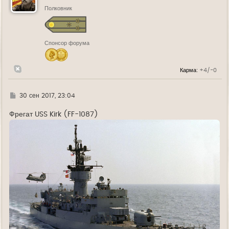
т
ь
Полковник
с
я
к
н
Спонсор форума
а
ч
а
л
Карма:
+4/-0
у
Г
30 сен 2017, 23:04
д
е
Фрегат USS Kirk (FF-1087)