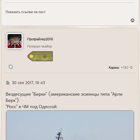
Показать ссылки на пост
В
е
р
н
у
Профайлер2016
т
ь
Генерал-майор
с
я
к
н
Карма:
+19/-5
а
ч
а
л
Г
30 сен 2017, 19:43
у
д
е
Вездесущие "Берки" (американские эсминцы типа "Арли
Берк"):
"Росс" в ЧМ под Одессой: