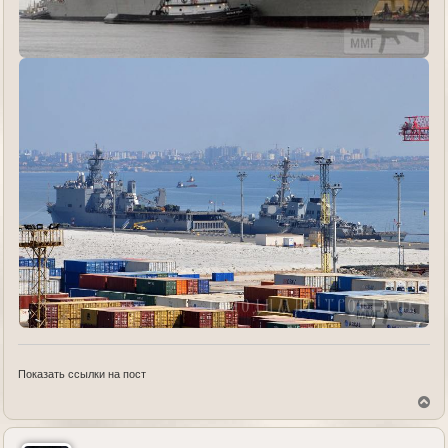
Показать ссылки на пост
В
е
р
н