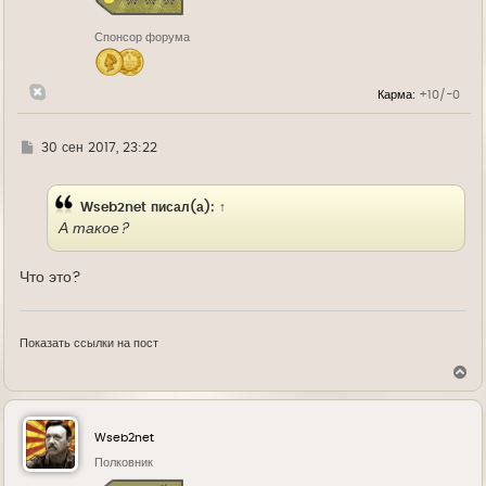
к
н
Спонсор форума
а
ч
а
л
Карма:
+10/-0
у
Г
30 сен 2017, 23:22
д
е
Wseb2net
писал(а):
↑
А такое?
Что это?
Показать ссылки на пост
В
е
р
н
у
Wseb2net
т
ь
Полковник
с