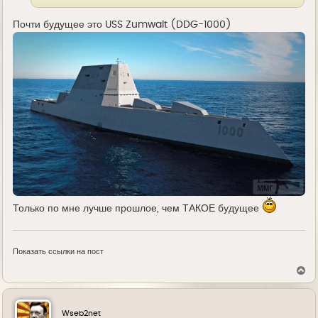
Почти будущее это USS Zumwalt (DDG-1000)
Только по мне лучше прошлое, чем ТАКОЕ будущее
Показать ссылки на пост
В
е
р
н
у
Wseb2net