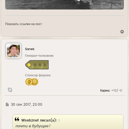
Показать ссылки на пост
В
е
р
н
у
Sanek
т
ь
Генерал-полковник
с
я
к
н
Спонсор форума
а
ч
а
л
Карма:
+10/-0
у
Г
30 сен 2017, 23:00
д
е
Wseb2net
писал(а):
↑
почти в будущее!