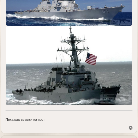
Показать ссылки на пост
В
е
р