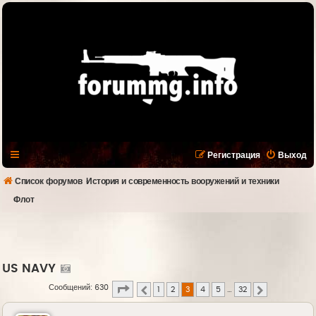
Регистрация
Выход
Список форумов
История и современность вооружений и техники
Флот
US NAVY
Страница
3
из
32
Сообщений: 630
1
2
3
4
5
…
32
Пред.
След.