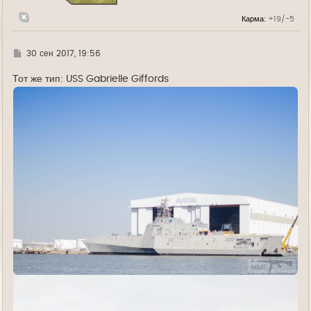
к
н
Карма:
+19/-5
а
ч
а
л
Г
30 сен 2017, 19:56
у
д
е
Тот же тип: USS Gabrielle Giffords