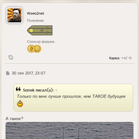
р
н
у
Wseb2net
т
ь
Полковник
с
я
к
н
Спонсор форума
а
ч
а
л
Карма:
+4/-0
у
Г
30 сен 2017, 23:07
д
е
Sanek
писал(а):
↑
Только по мне лучше прошлое, чем ТАКОЕ будущее
А такое?