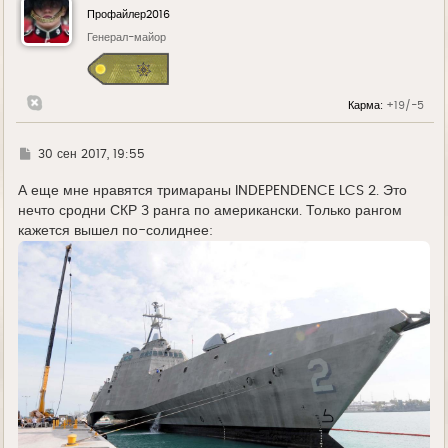
у
Профайлер2016
т
ь
Генерал-майор
с
я
к
н
Карма:
+19/-5
а
ч
а
л
Г
30 сен 2017, 19:55
у
д
е
А еще мне нравятся тримараны INDEPENDENCE LCS 2. Это
нечто сродни СКР 3 ранга по американски. Только рангом
кажется вышел по-солиднее: