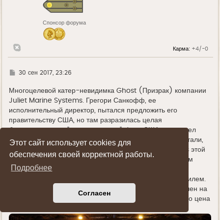
я
к
н
Спонсор форума
а
ч
а
л
Карма:
+4/-0
у
Г
30 сен 2017, 23:26
д
е
Многоцелевой катер-невидимка Ghost (Призрак) компании
Juliet Marine Systems. Грегори Санкофф, ее
исполнительный директор, пытался предложить его
правительству США, но там разразилась целая
бюрократическая "мыльная опера". Флот США не захотел
развивать этот проект, но засекретил некоторые его детали,
Этот сайт использует cookies для
что поставило крест на продаже Juliet Marine Systems этой
обеспечения своей корректной работы.
разработки другим странам. Но вроде с 2012 года режим
Подробнее
секретности с проекта полностью снят и получено
разрешение на проведение переговоров с ОАЭ и Израилем.
В 2015 году первый опытный экземпляр катера выставлен на
Согласен
продажу брокерской компанией Berthon Brokerage. Его цена
составляет $7,5 млн.