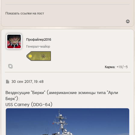
Показать ссылки на пост
В
е
р
н
у
Профайлер2016
т
ь
Генерал-майор
с
я
к
н
Карма:
+19/-5
а
ч
а
л
Г
30 сен 2017, 19:48
у
д
е
Вездесущие "Берки" (американские эсминцы типа "Арли
Берк"):
USS Carney (DDG-64)