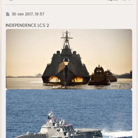
ч
а
л
Г
30 сен 2017, 19:57
у
д
е
INDEPENDENCE LCS 2