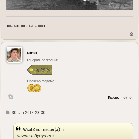
Показать ссылки на пост
В
е
р
н
у
Sanek
т
ь
Генерал-полковник
с
я
к
н
Спонсор форума
а
ч
а
л
Карма:
+10/-0
у
Г
30 сен 2017, 23:00
д
е
Wseb2net
писал(а):
↑
почти в будущее!