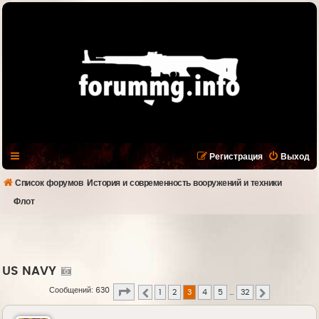
Регистрация
Выход
Список форумов
История и современность вооружений и техники
Флот
US NAVY
Страница
3
из
32
Сообщений: 630
1
2
3
4
5
…
32
Пред.
След.