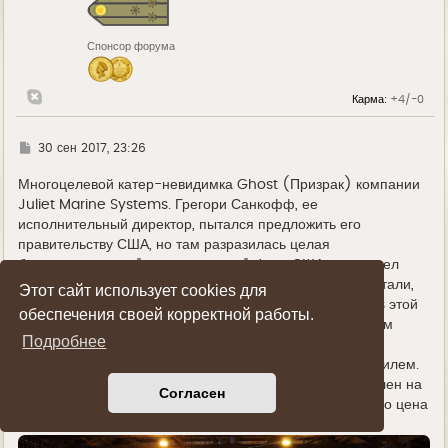
я
к
н
Спонсор форума
а
ч
а
л
Карма:
+4/-0
у
Г
30 сен 2017, 23:26
д
е
Многоцелевой катер-невидимка Ghost (Призрак) компании
Juliet Marine Systems. Грегори Санкофф, ее
исполнительный директор, пытался предложить его
правительству США, но там разразилась целая
бюрократическая "мыльная опера". Флот США не захотел
развивать этот проект, но засекретил некоторые его детали,
Этот сайт использует cookies для
что поставило крест на продаже Juliet Marine Systems этой
обеспечения своей корректной работы.
разработки другим странам. Но вроде с 2012 года режим
Подробнее
секретности с проекта полностью снят и получено
разрешение на проведение переговоров с ОАЭ и Израилем.
В 2015 году первый опытный экземпляр катера выставлен на
Согласен
продажу брокерской компанией Berthon Brokerage. Его цена
составляет $7,5 млн.