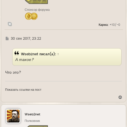
к
н
Спонсор форума
а
ч
а
л
Карма:
+10/-0
у
Г
30 сен 2017, 23:22
д
е
Wseb2net
писал(а):
↑
А такое?
Что это?
Показать ссылки на пост
В
е
р
н
у
Wseb2net
т
ь
Полковник
с