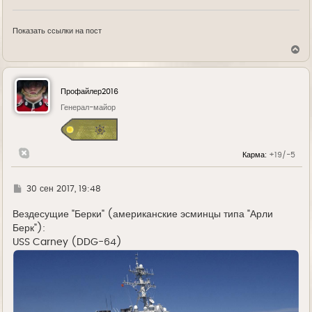
Показать ссылки на пост
В
е
р
н
у
Профайлер2016
т
ь
Генерал-майор
с
я
к
н
Карма:
+19/-5
а
ч
а
л
Г
30 сен 2017, 19:48
у
д
е
Вездесущие "Берки" (американские эсминцы типа "Арли
Берк"):
USS Carney (DDG-64)