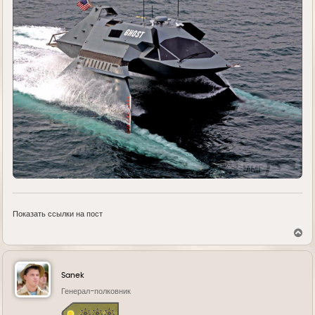
Показать ссылки на пост
В
е
р
н
у
Sanek
т
ь
Генерал-полковник
с
я