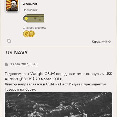
Wseb2net
Полковник
Спонсор форума
Карма:
+4/-0
US NAVY
Г
30 сен 2017, 13:48
д
е
Гидросамолет Vought О3U-1 перед взлетом с катапульты USS
Arizona (BB-39) 29 марта 1931 г.
Линкор направляется в США из Вест Индии с президентом
Гувером на борту.