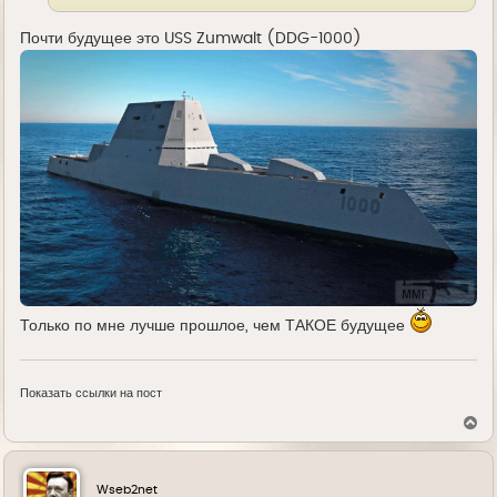
Почти будущее это USS Zumwalt (DDG-1000)
Только по мне лучше прошлое, чем ТАКОЕ будущее
Показать ссылки на пост
В
е
р
н
у
Wseb2net