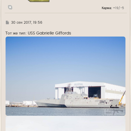
к
н
Карма:
+19/-5
а
ч
а
л
Г
30 сен 2017, 19:56
у
д
е
Тот же тип: USS Gabrielle Giffords