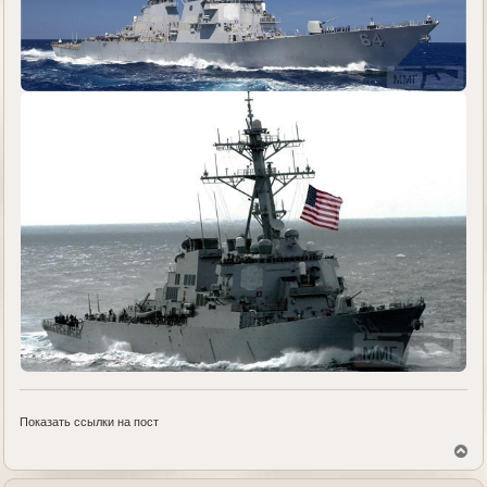
Показать ссылки на пост
В
е
р