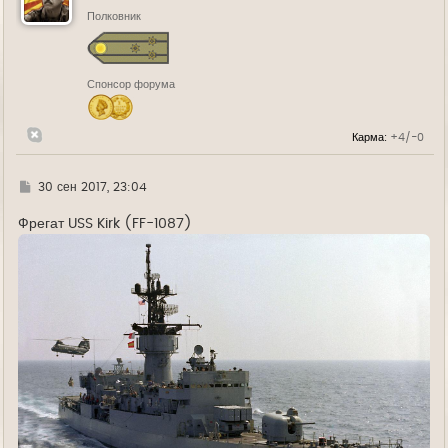
т
ь
Полковник
с
я
к
н
Спонсор форума
а
ч
а
л
Карма:
+4/-0
у
Г
30 сен 2017, 23:04
д
е
Фрегат USS Kirk (FF-1087)