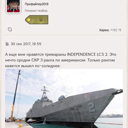
у
Профайлер2016
т
ь
Генерал-майор
с
я
к
н
Карма:
+19/-5
а
ч
а
л
Г
30 сен 2017, 19:55
у
д
е
А еще мне нравятся тримараны INDEPENDENCE LCS 2. Это
нечто сродни СКР 3 ранга по американски. Только рангом
кажется вышел по-солиднее: