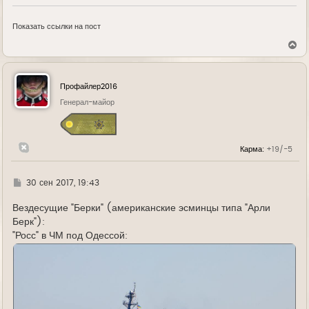
Показать ссылки на пост
В
е
р
н
у
Профайлер2016
т
ь
Генерал-майор
с
я
к
н
Карма:
+19/-5
а
ч
а
л
Г
30 сен 2017, 19:43
у
д
е
Вездесущие "Берки" (американские эсминцы типа "Арли
Берк"):
"Росс" в ЧМ под Одессой: