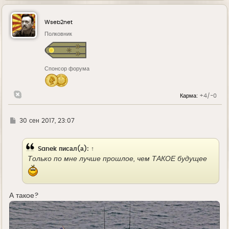
р
н
у
Wseb2net
т
ь
Полковник
с
я
к
н
Спонсор форума
а
ч
а
л
Карма:
+4/-0
у
Г
30 сен 2017, 23:07
д
е
Sanek
писал(а):
↑
Только по мне лучше прошлое, чем ТАКОЕ будущее
А такое?