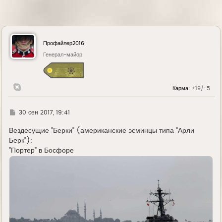
Профайлер2016
Генерал-майор
Карма:
+19/-5
Г
30 сен 2017, 19:41
д
е
Вездесущие "Берки" (американские эсминцы типа "Арли
Берк"):
"Портер" в Босфоре