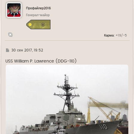
н
у
Профайлер2016
т
ь
Генерал-майор
с
я
к
н
Карма:
+19/-5
а
ч
а
л
Г
30 сен 2017, 19:52
у
д
е
USS William P. Lawrence (DDG-110)