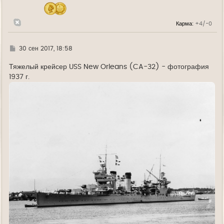
ч
а
л
Карма:
+4/-0
у
Г
30 сен 2017, 18:58
д
е
Тяжелый крейсер USS New Orleans (CA-32) - фотография
1937 г.