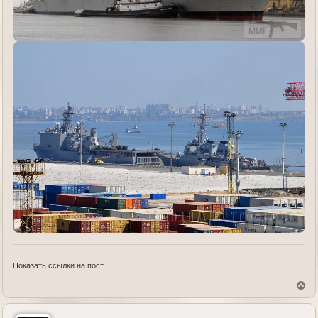
Показать ссылки на пост
В
е
р
н