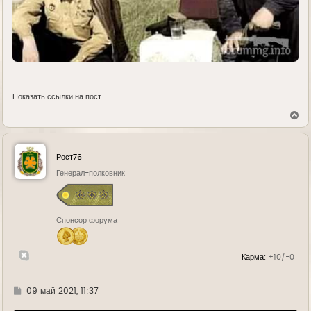
Показать ссылки на пост
В
е
р
н
у
Рост76
т
ь
Генерал-полковник
с
я
к
н
Спонсор форума
а
ч
а
л
Карма:
+10/-0
у
Г
09 май 2021, 11:37
д
е