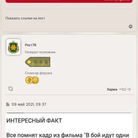
Показать ссылки на пост
В
е
р
н
у
Рост76
т
ь
Генерал-полковник
с
я
к
н
Спонсор форума
а
ч
а
л
Карма:
+10/-0
у
Г
09 май 2021, 09:37
д
е