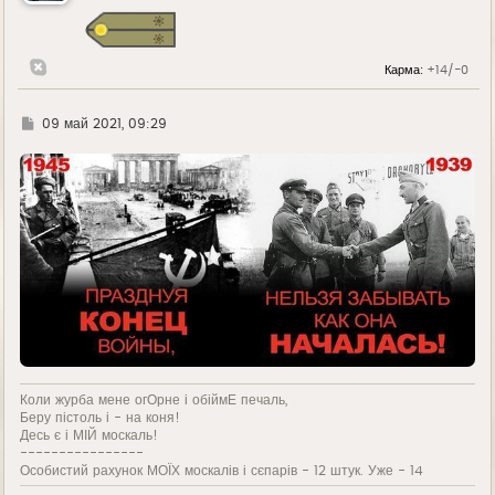
Карма:
+14/-0
Г
09 май 2021, 09:29
д
е
Коли журба мене огОрне і обіймЕ печаль,
Беру пістоль і - на коня!
Десь є і МІЙ москаль!
----------------
Особистий рахунок МОЇХ москалів і сєпарів - 12 штук. Уже - 14