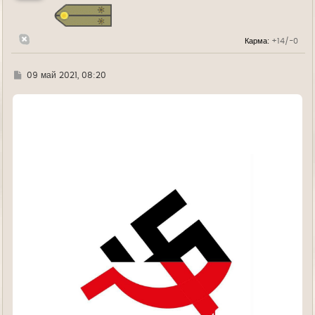
с
я
к
н
Карма:
+14/-0
а
ч
а
л
Г
09 май 2021, 08:20
у
д
е