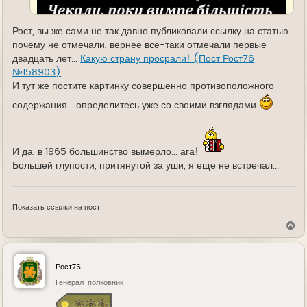
Рост, вы же сами не так давно публиковали ссылку на статью
почему не отмечали, вернее все-таки отмечали первые
двадцать лет...
Какую страну просрали! (Пост Рост76
№158903)
И тут же постите картинку совершенно противоположного
содержания... определитесь уже со своими взглядами
И да, в 1965 большинство вымерло... ага!
Большей глупости, притянутой за уши, я еще не встречал...
Показать ссылки на пост
В
е
р
н
у
Рост76
т
ь
Генерал-полковник
с
я