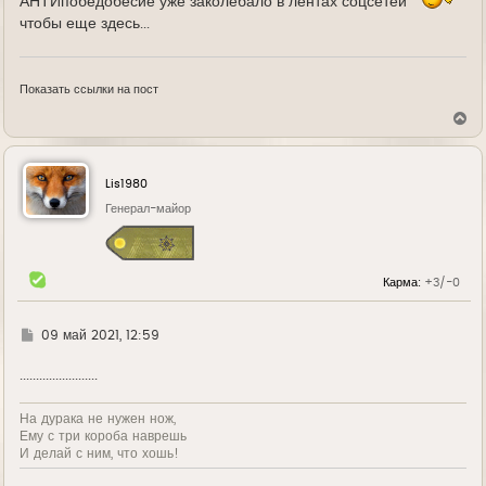
АНТИпобедобесие уже заколебало в лентах соцсетей
чтобы еще здесь...
Показать ссылки на пост
В
е
р
н
у
Lis1980
т
ь
Генерал-майор
с
я
к
н
Карма:
+3/-0
а
ч
а
л
Г
09 май 2021, 12:59
у
д
е
........................
На дурака не нужен нож,
Ему с три короба наврешь
И делай с ним, что хошь!