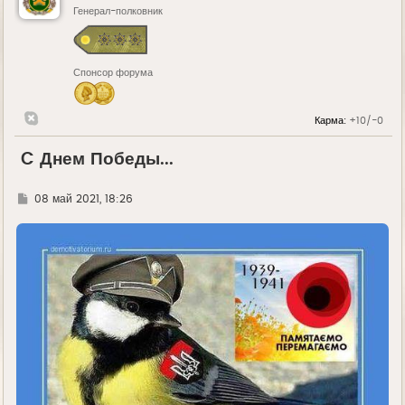
Генерал-полковник
Спонсор форума
Карма:
+10/-0
C Днем Победы...
Г
08 май 2021, 18:26
д
е