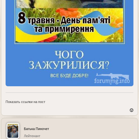
Показать ссылки на пост
В
е
р
н
у
Батька Пиночет
т
ь
Лейтенант