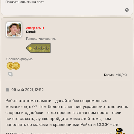
Показать ссылки на пост
В
е
р
н
у
Автор темы
т
Sanek
ь
Генерал-полковник
с
я
к
н
а
Спонсор форума
ч
а
л
у
Карма:
+10/-0
Г
09 май 2021, 12:52
д
е
Ребят, это тема памяти... давайте без современных
мемасиков, ок?! Тем более нынешние украинские тоже очень
спорны и однобоки... я же просил в заглавном посте... если
нечего сказать, лучше пройдите мимо этой темы, чем
наполнять ее маками и сравнениями Рейха и СССР - это