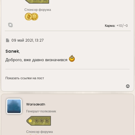
к
н
Спонсор форума
а
ч
а
л
Карма:
+10/-0
у
Г
09 май 2021, 13:27
д
е
Sanek
,
Доброго, вже давно визначився
Показать ссылки на пост
В
е
р
н
у
Warisdeath
т
ь
Генерал-полковник
с
я
к
н
Спонсор форума
а