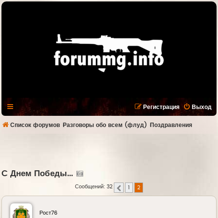
Регистрация
Выход
Список форумов
Разговоры обо всем (флуд)
Поздравления
C Днем Победы...
Сообщений: 32
1
2
Пред.
Рост76