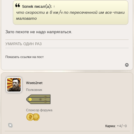
Sanek
писал(а):
↑
что скорости в 6 км/ч по пересеченной им все-таки
маловато
Зато пехоте не надо напрягаться.
УМИРАТЬ ОДИН РАЗ
Показать ссылки на пост
В
е
р
н
у
Wseb2net
т
ь
Полковник
с
я
к
н
Спонсор форума
а
ч
а
л
Карма:
+4/-0
у