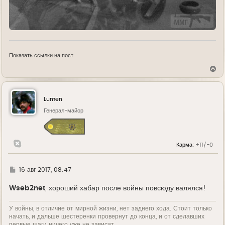
Показать ссылки на пост
В
е
р
н
у
Lumen
т
ь
Генерал-майор
с
я
к
н
Карма:
+11/-0
а
ч
а
л
Г
16 авг 2017, 08:47
у
д
е
Wseb2net
, хороший хабар после войны повсюду валялся!
У войны, в отличие от мирной жизни, нет заднего хода. Стоит только
начать, и дальше шестеренки провернут до конца, и от сделавших
первые шаги ничего уже не зависит...