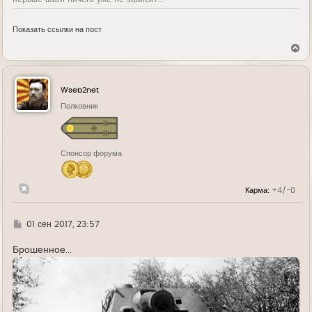
Показать ссылки на пост
В
е
р
н
у
Wseb2net
т
ь
Полковник
с
я
к
н
Спонсор форума
а
ч
а
л
Карма:
+4/-0
у
Г
01 сен 2017, 23:57
д
е
Брошенное...