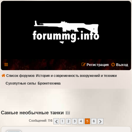
Регистрация
Выход
Список форумов
История и современность вооружений и техники
Сухопутные силы
Бронетехника
Самые необычные танки
Сообщений: 116
1
2
3
4
5
6
Пред.
След.