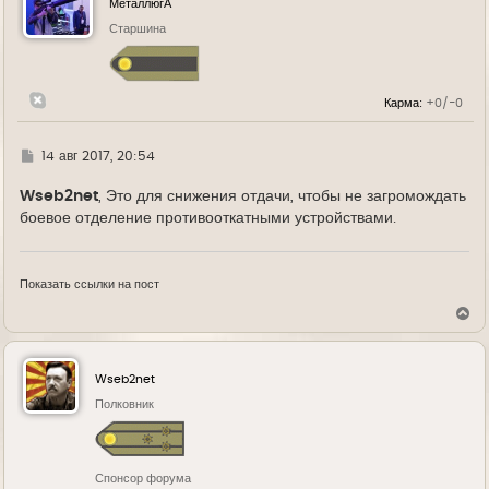
МеталлюгА
т
ь
Старшина
с
я
к
н
Карма:
+0/-0
а
ч
а
л
Г
14 авг 2017, 20:54
у
д
е
Wseb2net
, Это для снижения отдачи, чтобы не загромождать
боевое отделение противооткатными устройствами.
Показать ссылки на пост
В
е
р
н
у
Wseb2net
т
ь
Полковник
с
я
к
н
Спонсор форума
а