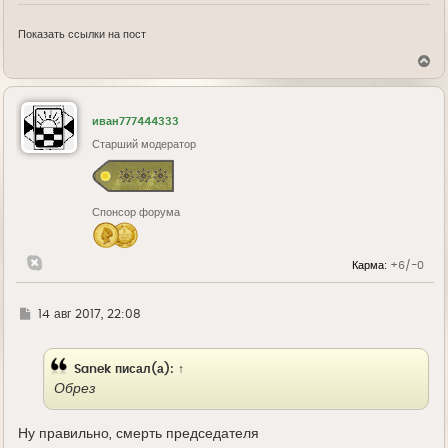
Показать ссылки на пост
В
е
р
н
у
иван777444333
т
ь
Старший модератор
с
я
к
н
Спонсор форума
а
ч
а
л
Карма:
+6/-0
у
Г
14 авг 2017, 22:08
д
е
Sanek
писал(а):
↑
Обрез
Ну правильно, смерть председателя