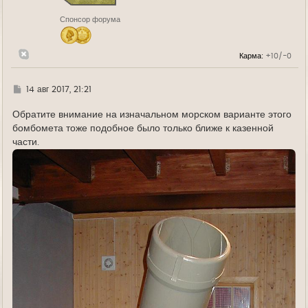
к
н
Спонсор форума
а
ч
а
л
Карма:
+10/-0
у
Г
14 авг 2017, 21:21
д
е
Обратите внимание на изначальном морском варианте этого
бомбомета тоже подобное было только ближе к казенной
части.