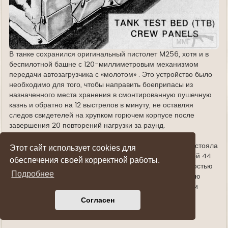
В танке сохранился оригинальный пистолет M256, хотя и в
беспилотной башне с 120-миллиметровым механизмом
передачи автозагрузчика с «молотом» . Это устройство было
необходимо для того, чтобы направить боеприпасы из
назначенного места хранения в смонтированную пушечную
казнь и обратно на 12 выстрелов в минуту, не оставляя
следов свидетелей на хрупком горючем корпусе после
завершения 20 повторений нагрузки за раунд.
Автозагрузчик TTB стал заметным успехом. Система состояла
Этот сайт использует cookies для
из механизированного магазина типа «карусель» длиной 44
обеспечения своей корректной работы.
оборота , расположенного в беспилотной башне; полностью
Подробнее
шарнирный передаточный блок (включая трамбовочную
машину), расположенный в задней части 120-мм пушки
M256 в башне; и микропроцессорный, электронный
Согласен
Блок управления (ECU).
.....