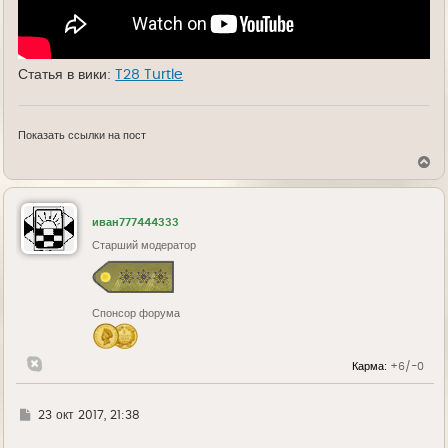
Статья в вики:
T28 Turtle
Показать ссылки на пост
В
е
р
н
у
иван777444333
т
ь
Старший модератор
с
я
к
н
Спонсор форума
а
ч
а
л
Карма:
+6/-0
у
Г
23 окт 2017, 21:38
д
е