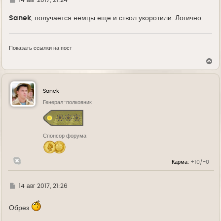
д
е
Sanek
, получается немцы еще и ствол укоротили. Логично.
Показать ссылки на пост
В
е
р
н
у
Sanek
т
ь
Генерал-полковник
с
я
к
н
Спонсор форума
а
ч
а
л
Карма:
+10/-0
у
Г
14 авг 2017, 21:26
д
е
Обрез