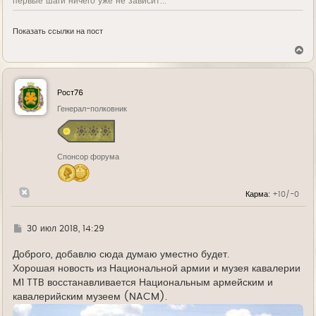
первые шаги ничего уже не зависит...
Показать ссылки на пост
В
е
р
н
у
Рост76
т
ь
Генерал-полковник
с
я
к
н
Спонсор форума
а
ч
а
л
Карма:
+10/-0
у
Г
30 июл 2018, 14:29
д
е
Доброго, добавлю сюда думаю уместно будет.
Хорошая новость из Национальной армии и музея кавалерии
M1 TTB восстанавливается Национальным армейским и
кавалерийским музеем (NACM).