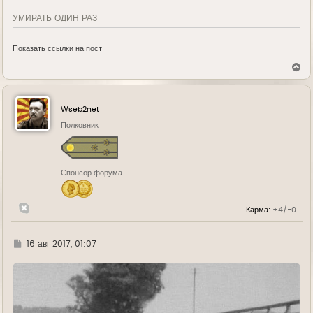
УМИРАТЬ ОДИН РАЗ
Показать ссылки на пост
В
е
р
н
у
Wseb2net
т
ь
Полковник
с
я
к
н
Спонсор форума
а
ч
а
л
Карма:
+4/-0
у
Г
16 авг 2017, 01:07
д
е