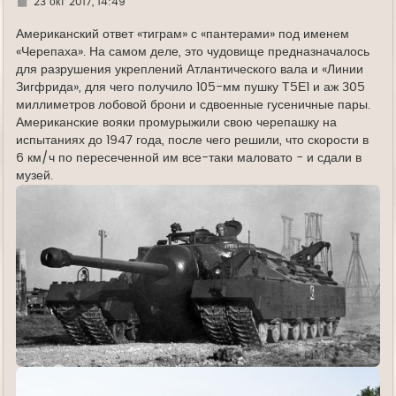
Г
23 окт 2017, 14:49
д
е
Американский ответ «тиграм» с «пантерами» под именем
«Черепаха». На самом деле, это чудовище предназначалось
для разрушения укреплений Атлантического вала и «Линии
Зигфрида», для чего получило 105-мм пушку Т5Е1 и аж 305
миллиметров лобовой брони и сдвоенные гусеничные пары.
Американские вояки промурыжили свою черепашку на
испытаниях до 1947 года, после чего решили, что скорости в
6 км/ч по пересеченной им все-таки маловато - и сдали в
музей.