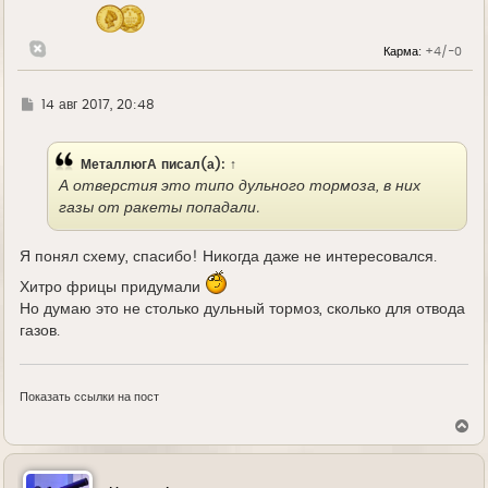
Карма:
+4/-0
Г
14 авг 2017, 20:48
д
е
МеталлюгА
писал(а):
↑
А отверстия это типо дульного тормоза, в них
газы от ракеты попадали.
Я понял схему, спасибо! Никогда даже не интересовался.
Хитро фрицы придумали
Но думаю это не столько дульный тормоз, сколько для отвода
газов.
Показать ссылки на пост
В
е
р
н
у