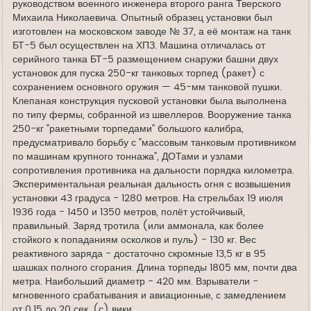
руководством военного инженера второго ранга Тверского
Михаила Николаевича. Опытный образец установки был
изготовлен на московском заводе № 37, а её монтаж на танк
БТ-5 был осуществлен на ХПЗ. Машина отличалась от
серийного танка БТ-5 размещением снаружи башни двух
установок для пуска 250-кг танковых торпед (ракет) с
сохранением основного оружия — 45-мм танковой пушки.
Клепаная конструкция пусковой установки была выполнена
по типу фермы, собранной из швеллеров. Вооружение танка
250-кг "ракетными торпедами" большого калибра,
предусматривало борьбу с "массовым танковым противником
по машинам крупного тоннажа", ДОТами и узлами
сопротивления противника на дальности порядка километра.
Экспериментальная реальная дальность огня с возвышения
установки 43 градуса - 1280 метров. На стрельбах 19 июля
1936 года - 1450 и 1350 метров, полёт устойчивый,
правильный. Заряд тротила (или аммонала, как более
стойкого к попаданиям осколков и пуль) - 130 кг. Вес
реактивного заряда - достаточно скромные 13,5 кг в 95
шашках полного сгорания. Длина торпеды 1805 мм, почти два
метра. Наибольший диаметр - 420 мм. Взрыватели -
мгновенного срабатывания и авиационные, с замедлением
от 0,15 до 20 сек. (с) вики