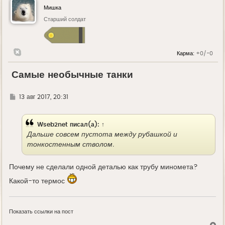
Мишка
Старший солдат
Карма:
+0/-0
Самые необычные танки
Г
13 авг 2017, 20:31
д
е
Wseb2net
писал(а):
↑
Дальше совсем пустота между рубашкой и
тонкостенным стволом.
Почему не сделали одной деталью как трубу миномета?
Какой-то термос
Показать ссылки на пост
В