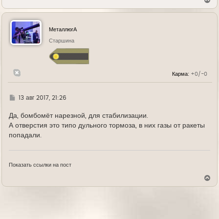
е
р
н
у
МеталлюгА
т
ь
Старшина
с
я
к
н
Карма:
+0/-0
а
ч
а
л
Г
13 авг 2017, 21:26
у
д
е
Да, бомбомёт нарезной, для стабилизации.
А отверстия это типо дульного тормоза, в них газы от ракеты
попадали.
Показать ссылки на пост
В
е
р
н
у
т
ь