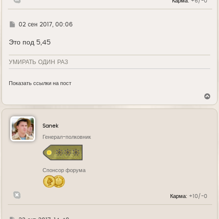
Карма:
+6/-0
у
Г
02 сен 2017, 00:06
д
е
Это под 5,45
УМИРАТЬ ОДИН РАЗ
Показать ссылки на пост
В
е
р
н
у
Sanek
т
ь
Генерал-полковник
с
я
к
н
Спонсор форума
а
ч
а
л
Карма:
+10/-0
у