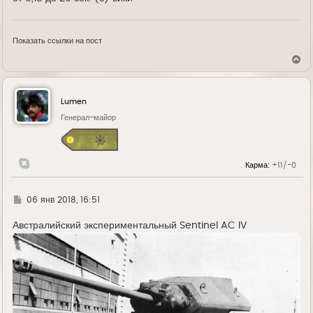
Показать ссылки на пост
В
е
р
н
у
Lumen
т
ь
Генерал-майор
с
я
к
н
Карма:
+11/-0
а
ч
а
л
Г
06 янв 2018, 16:51
у
д
е
Австралийский экспериментальный Sentinel AC IV