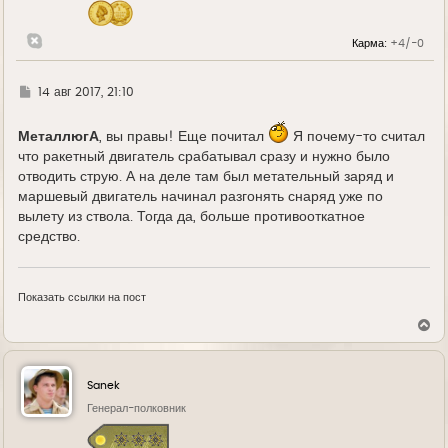
ч
а
л
Карма:
+4/-0
у
Г
14 авг 2017, 21:10
д
е
МеталлюгА
, вы правы! Еще почитал
Я почему-то считал
что ракетный двигатель срабатывал сразу и нужно было
отводить струю. А на деле там был метательный заряд и
маршевый двигатель начинал разгонять снаряд уже по
вылету из ствола. Тогда да, больше противооткатное
средство.
Показать ссылки на пост
В
е
р
н
у
Sanek
т
ь
Генерал-полковник
с
я