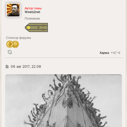
н
у
Автор темы
т
Wseb2net
ь
Полковник
с
я
к
н
а
Спонсор форума
ч
а
л
у
Карма:
+4/-0
Г
06 авг 2017, 22:08
д
е