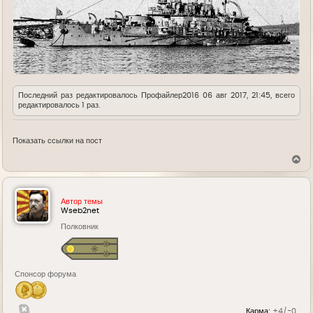
Последний раз редактировалось
Профайлер2016
06 авг 2017, 21:45, всего
редактировалось 1 раз.
Показать ссылки на пост
В
е
р
н
у
Автор темы
т
Wseb2net
ь
Полковник
с
я
к
н
а
Спонсор форума
ч
а
л
у
Карма:
+4/-0