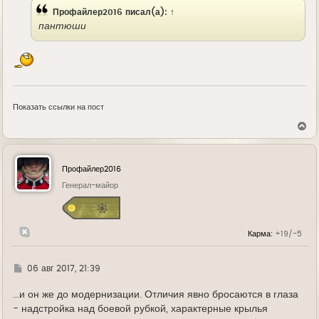
Профайлер2016
писал(а):
↑
пантюши
Показать ссылки на пост
В
е
р
н
у
Профайлер2016
т
ь
Генерал-майор
с
я
к
н
Карма:
+19/-5
а
ч
а
л
Г
06 авг 2017, 21:39
у
д
е
...и он же до модернизации. Отличия явно бросаются в глаза
- надстройка над боевой рубкой, характерные крылья