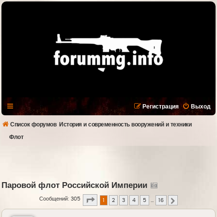
Регистрация
Выход
Список форумов
История и современность вооружений и техники
Флот
Паровой флот Российской Империи
Страница
1
из
16
Сообщений: 305
1
2
3
4
5
…
16
След.