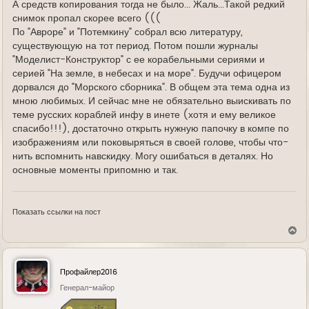
А средств копирования тогда не было... Жаль...Такой редкий
снимок пропал скорее всего (((
По "Авроре" и "Потемкину" собрал всю литературу,
существующую на тот период. Потом пошли журналы
"Моделист-Конструктор" с ее корабельными сериями и
серией "На земле, в небесах и на море". Будучи офицером
дорвался до "Морского сборника". В общем эта тема одна из
мною любимых. И сейчас мне не обязательно выискивать по
теме русских кораблей инфу в инете (хотя и ему великое
спасибо!!!), достаточно открыть нужную папочку в компе по
изображениям или поковыряться в своей голове, чтобы что-
нить вспомнить навскидку. Могу ошибаться в деталях. Но
основные моменты припомню и так.
Показать ссылки на пост
В
е
р
н
у
Профайлер2016
т
ь
Генерал-майор
с
я