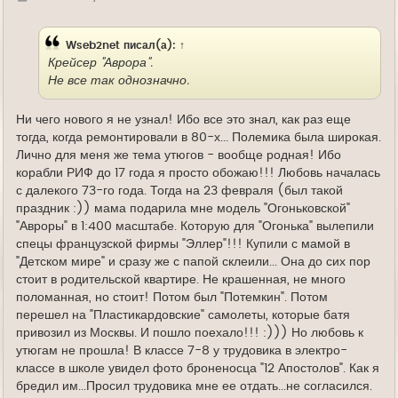
у
д
е
Wseb2net
писал(а):
↑
Крейсер "Аврора".
Не все так однозначно.
Ни чего нового я не узнал! Ибо все это знал, как раз еще
тогда, когда ремонтировали в 80-х... Полемика была широкая.
Лично для меня же тема утюгов - вообще родная! Ибо
корабли РИФ до 17 года я просто обожаю!!! Любовь началась
с далекого 73-го года. Тогда на 23 февраля (был такой
праздник :)) мама подарила мне модель "Огоньковской"
"Авроры" в 1:400 масштабе. Которую для "Огонька" вылепили
спецы французской фирмы "Эллер"!!! Купили с мамой в
"Детском мире" и сразу же с папой склеили... Она до сих пор
стоит в родительской квартире. Не крашенная, не много
поломанная, но стоит! Потом был "Потемкин". Потом
перешел на "Пластикардовские" самолеты, которые батя
привозил из Москвы. И пошло поехало!!! :))) Но любовь к
утюгам не прошла! В классе 7-8 у трудовика в электро-
классе в школе увидел фото броненосца "12 Апостолов". Как я
бредил им...Просил трудовика мне ее отдать...не согласился.