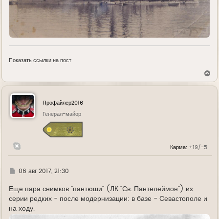
Показать ссылки на пост
В
е
р
н
у
Профайлер2016
т
ь
Генерал-майор
с
я
к
н
Карма:
+19/-5
а
ч
а
л
Г
06 авг 2017, 21:30
у
д
е
Еще пара снимков "пантюши" (ЛК "Св. Пантелеймон") из
серии редких - после модернизации: в базе - Севастополе и
на ходу.