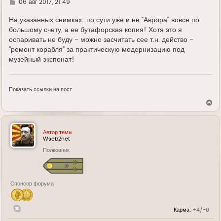
Г
06 авг 2017, 21:49
у
д
е
На указанных снимках...по сути уже и не "Аврора" вовсе по
большому счету, а ее бутафорская копия! Хотя это я
оспаривать не буду - можно засчитать сее т.н. действо -
"ремонт корабля" за практическую модернизацию под
музейный экспонат!
Показать ссылки на пост
В
е
р
н
у
Автор темы
т
Wseb2net
ь
Полковник
с
я
к
н
а
Спонсор форума
ч
а
л
у
Карма:
+4/-0