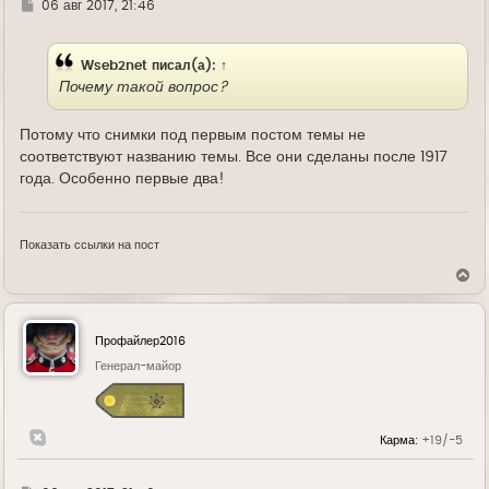
Г
06 авг 2017, 21:46
у
д
е
Wseb2net
писал(а):
↑
Почему такой вопрос?
Потому что снимки под первым постом темы не
соответствуют названию темы. Все они сделаны после 1917
года. Особенно первые два!
Показать ссылки на пост
В
е
р
н
у
Профайлер2016
т
ь
Генерал-майор
с
я
к
н
Карма:
+19/-5
а
ч
а
л