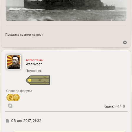
Показать ссылки на пост
В
е
р
н
у
Автор темы
т
Wseb2net
ь
Полковник
с
я
к
н
а
Спонсор форума
ч
а
л
у
Карма:
+4/-0
Г
06 авг 2017, 21:32
д
е