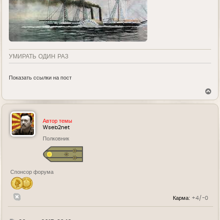
УМИРАТЬ ОДИН РАЗ
Показать ссылки на пост
В
е
р
н
у
Автор темы
т
Wseb2net
ь
Полковник
с
я
к
н
а
Спонсор форума
ч
а
л
у
Карма:
+4/-0