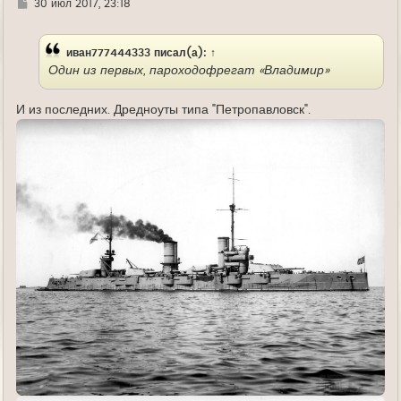
Г
30 июл 2017, 23:18
д
е
иван777444333
писал(а):
↑
Один из первых, пароходофрегат «Владимир»
И из последних. Дредноуты типа "Петропавловск".