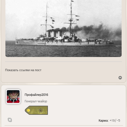
Показать ссылки на пост
В
е
р
н
у
Профайлер2016
т
ь
Генерал-майор
с
я
к
н
Карма:
+19/-5
а
ч