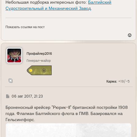
Небольшая подборка интересных фото:
Балтийский
Судостроительный и Механический Завод
.
Показать ссылки на пост
В
е
р
н
у
Профайлер2016
т
ь
Генерал-майор
с
я
к
н
Карма:
+19/-5
а
ч
а
л
Г
06 авг 2017, 21:23
у
д
е
Броненосный крейсер "Рюрик-II" британской постройки 1908
года. Флагман Балтийского флота в ПМВ. Базировался на
Гельсингфорс.