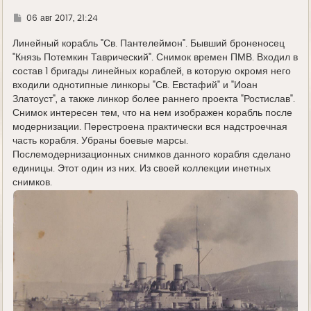
а
л
Г
06 авг 2017, 21:24
у
д
е
Линейный корабль "Св. Пантелеймон". Бывший броненосец
"Князь Потемкин Таврический". Снимок времен ПМВ. Входил в
состав 1 бригады линейных кораблей, в которую окромя него
входили однотипные линкоры "Св. Евстафий" и "Иоан
Златоуст", а также линкор более раннего проекта "Ростислав".
Снимок интересен тем, что на нем изображен корабль после
модернизации. Перестроена практически вся надстроечная
часть корабля. Убраны боевые марсы.
Послемодернизационных снимков данного корабля сделано
единицы. Этот один из них. Из своей коллекции инетных
снимков.