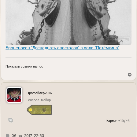
Броненосец "Двенадцать апостолов" в роли "Потёмкина"
Показать ссылки на пост
В
е
р
н
у
Профайлер2016
т
ь
Генерал-майор
с
я
к
н
Карма:
+19/-5
а
ч
а
л
Г
06 авг 2017, 22:53