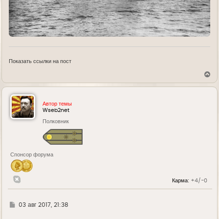
Показать ссылки на пост
В
е
р
н
у
Автор темы
т
Wseb2net
ь
Полковник
с
я
к
н
а
Спонсор форума
ч
а
л
у
Карма:
+4/-0
Г
03 авг 2017, 21:38
д
е