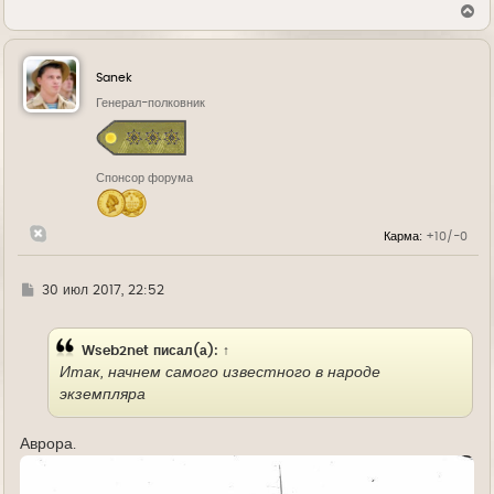
В
е
р
н
у
Sanek
т
ь
Генерал-полковник
с
я
к
н
Спонсор форума
а
ч
а
л
Карма:
+10/-0
у
Г
30 июл 2017, 22:52
д
е
Wseb2net
писал(а):
↑
Итак, начнем самого известного в народе
экземпляра
Аврора.