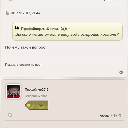
Г
06 авг 2017, 21:44
д
е
Профайлер2016
писал(а):
↑
Вы конечно же имели в виду год постройки корабля?
Почему такой вопрос?
Показать ссылки на пост
В
е
р
н
у
Профайлер2016
т
ь
Генерал-майор
с
я
к
н
Карма:
+19/-5
а
ч
а
л