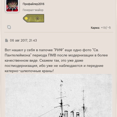
у
Профайлер2016
т
ь
Генерал-майор
с
я
к
н
Карма:
+19/-5
а
ч
а
л
Г
06 авг 2017, 21:43
у
д
е
Вот нашел у себя в папочке "РИФ" еще одно фото "Св.
Пантелеймона" периода ПМВ после модернизации в более
качественном виде. Скажем так, это уже даже
постмодернизация, ибо уже не наблюдаются и передние
катерно-шлюпочные краны!