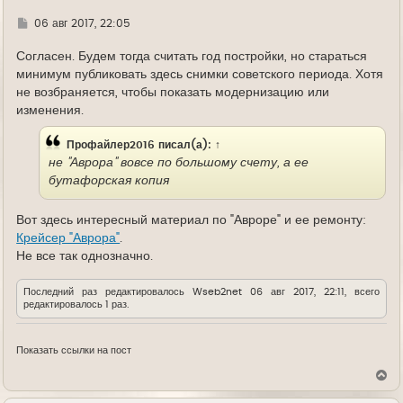
Г
06 авг 2017, 22:05
д
е
Согласен. Будем тогда считать год постройки, но стараться
минимум публиковать здесь снимки советского периода. Хотя
не возбраняется, чтобы показать модернизацию или
изменения.
Профайлер2016
писал(а):
↑
не "Аврора" вовсе по большому счету, а ее
бутафорская копия
Вот здесь интересный материал по "Авроре" и ее ремонту:
Крейсер "Аврора"
.
Не все так однозначно.
Последний раз редактировалось
Wseb2net
06 авг 2017, 22:11, всего
редактировалось 1 раз.
Показать ссылки на пост
В
е
р