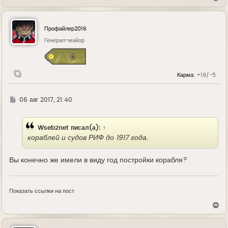
е
р
н
у
Профайлер2016
т
ь
Генерал-майор
с
я
к
н
Карма:
+19/-5
а
ч
а
л
Г
06 авг 2017, 21:40
у
д
е
Wseb2net
писал(а):
↑
кораблей и судов РИФ до 1917 года.
Вы конечно же имели в виду год постройки корабля?
Показать ссылки на пост
В
е
р
н