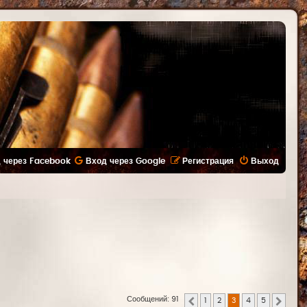
 через Facebook
Вход через Google
Регистрация
Выход
Сообщений: 91
1
2
3
4
5
Пред.
След.