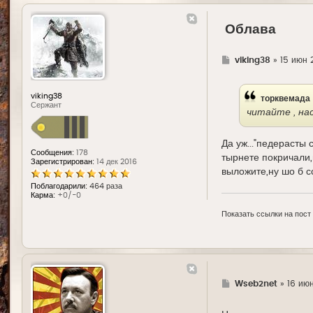
Облава
Г
viking38
»
15 июн 
д
е
viking38
торквемада
Сержант
читайте , на
Да уж..."педерасты
Сообщения:
178
тырнете покричали,
Зарегистрирован:
14 дек 2016
выложите,ну шо б 
Поблагодарили:
464 раза
Карма:
+0/-0
Показать ссылки на пост
Г
Wseb2net
»
16 июн
д
е