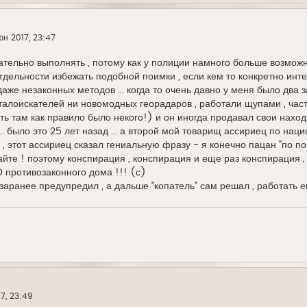
юн 2017, 23:47
лательно выполнять , потому как у полиции намного больше возмож
отдельности избежать подобной поимки , если кем то конкретно инте
 даже незаконных методов ... когда то очень давно у меня было два 
алоискателей ни новомодных георадаров , работали щупами , част
ть там как правило было некого!) и он иногда продавал свои нахо
.. было это 25 лет назад ... а второй мой товарищ ассириец по нац
л , этот ассириец сказал гениальную фразу - я конечно пацан "по п
знайте ! поэтому конспирация , конспирация и еще раз конспирация
 противозаконного дома !!! (с)
 заранее предупредил , а дальше "копатель" сам решал , работать ем
7, 23:49