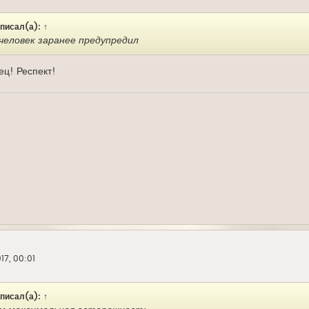
писал(а):
↑
человек заранее предупредил
ец! Респект!
17, 00:01
писал(а):
↑