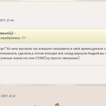
2017, 21:44
 писал(а):
↑
слаждайтесь !!!
 сэр!".Ко мне мусоров так алкашня направила в своё время,думали с
показатель сделали,а потом втихаря всё назад вернули.Андрей,вы
ссученые знали,что они СУКИ(ну просто чмошники)
 2017, 21:41