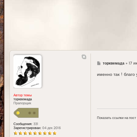
Г
торквемада
»
17 и
д
е
именно так ! благо
Автор темы
торквемада
Прапорщик
Показать ссылки на пост
Сообщения:
331
Зарегистрирован:
04 дек 2016