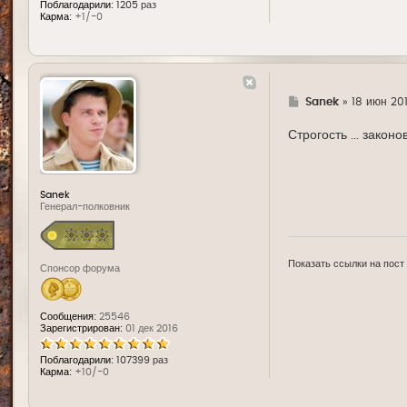
Поблагодарили:
1205 раз
Карма:
+1/-0
Г
Sanek
»
18 июн 201
д
е
Строгость ... зако
Sanek
Генерал-полковник
Показать ссылки на пост
Спонсор форума
Сообщения:
25546
Зарегистрирован:
01 дек 2016
Поблагодарили:
107399 раз
Карма:
+10/-0