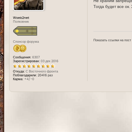
Не храним запреще
Тогда будет все ок
Wseb2net
Полковник
Показать ссылки на пост
Спонсор форума
Сообщения:
6307
Зарегистрирован:
03 дек 2016
Откуда:
С Восточного фронта
Поблагодарили:
20416 раз
Карма:
+4/-0