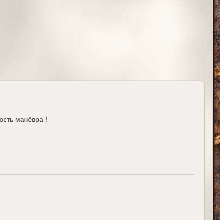
ч
а
л
у
ость манёвра !