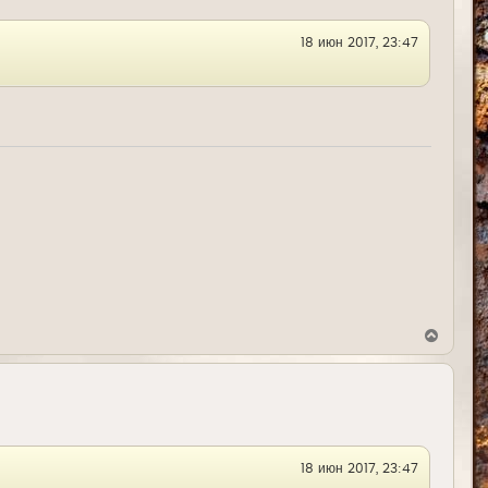
с
я
18 июн 2017, 23:47
к
н
а
ч
а
л
у
В
е
р
н
у
т
ь
с
я
18 июн 2017, 23:47
к
н