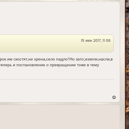
15 июн 2017, 11:06
рок им скостят,ни хрена,село падло!Но зато;иззяли,насли,в
 теперь и постановление о прекращении тоже в тему
В
е
р
н
у
т
ь
с