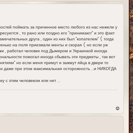
р
н
у
т
ь
с
ностей поймать за причинное место любого из нас нежели у
я
ресуются , то рано или поздно его "принимают" и это факт
к
н
замечательных друга , один из них был "копателем" ( тогда
а
енько на поля приезжали менты и скорая ( но если уж
ч
а
дки , работал человек под Дымером и Украинкой иногда
л
иональности помогал иногда сбывать эти предметы , так вот
у
онятиям" но если меня примут и зажмут яйца в двери то
 , и даже при этом максимальная осторожность ...и НИКОГДА
у с этим человеком или нет ...
В
е
р
н
у
т
ь