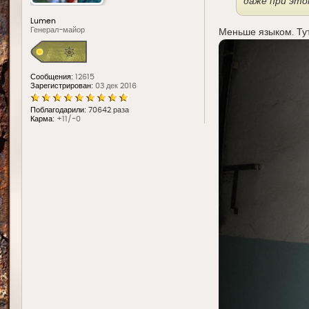
даже при это
Lumen
Генерал-майор
Меньше языком. Ту
Сообщения:
12615
Зарегистрирован:
03 дек 2016
Поблагодарили:
70642 раза
Карма:
+11/-0