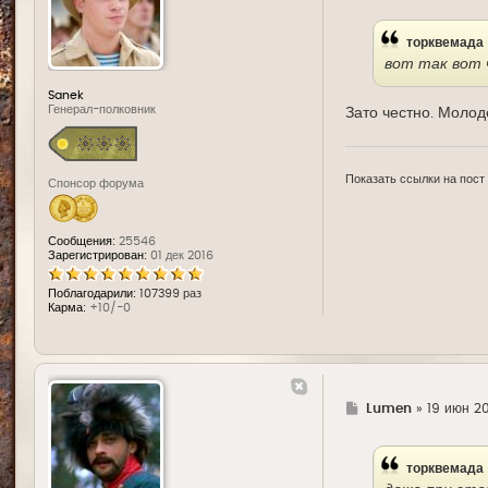
е
торквемада
вот так вот 
Sanek
Генерал-полковник
Зато честно. Молод
Показать ссылки на пост
Спонсор форума
Сообщения:
25546
Зарегистрирован:
01 дек 2016
Поблагодарили:
107399 раз
Карма:
+10/-0
Г
Lumen
»
19 июн 20
д
е
торквемада