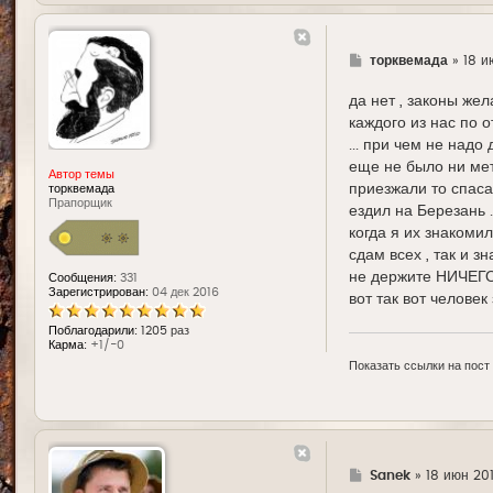
Г
торквемада
»
18 и
д
е
да нет , законы же
каждого из нас по 
... при чем не надо
еще не было ни мет
Автор темы
приезжали то спаса
торквемада
Прапорщик
ездил на Березань .
когда я их знакоми
сдам всех , так и 
не держите НИЧЕГО
Сообщения:
331
Зарегистрирован:
04 дек 2016
вот так вот человек
Поблагодарили:
1205 раз
Карма:
+1/-0
Показать ссылки на пост
Г
Sanek
»
18 июн 201
д