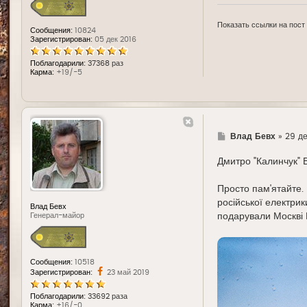
Показать ссылки на пост
Сообщения:
10824
Зарегистрирован:
05 дек 2016
Поблагодарили:
37368 раз
Карма:
+19/-5
Г
Влад Бевх
»
29 де
д
е
Дмитро "Калинчук" 
Просто пам'ятайте. 
російської електрики
Влад Бевх
подарували Москві 
Генерал-майор
Сообщения:
10518
Зарегистрирован:
23 май 2019
Поблагодарили:
33692 раза
Карма:
+16/-0