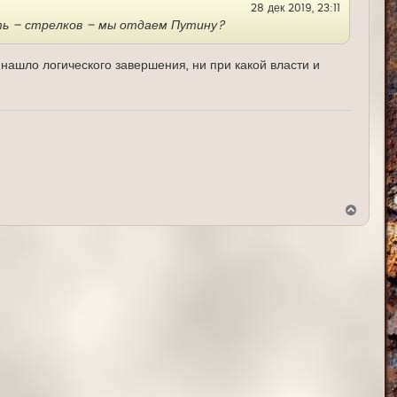
28 дек 2019, 23:11
к
н
ть – стрелков – мы отдаем Путину?
а
ч
а
 нашло логического завершения, ни при какой власти и
л
у
В
е
р
н
у
т
ь
с
я
к
н
а
ч
а
л
у