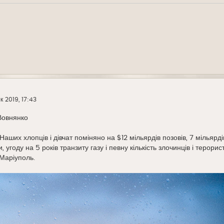
к 2019, 17:43
Вовнянко
Наших хлопців і дівчат поміняно на $12 мільярдів позовів, 7 мільярд
, угоду на 5 років транзиту газу і певну кількість злочинців і терор
Маріуполь.