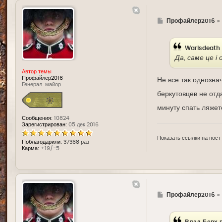
Г
Профайлер2016
»
д
е
Warisdeath
Да, саме це і 
Автор темы
Профайлер2016
Не все так однозна
Генерал-майор
беркутовцев не отд
минуту спать ляже
Сообщения:
10824
Зарегистрирован:
05 дек 2016
Показать ссылки на пост
Поблагодарили:
37368 раз
Карма:
+19/-5
Г
Профайлер2016
»
д
е
Влад Бевх
п