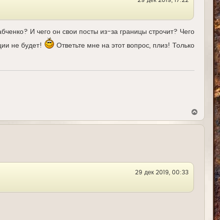
к
н
а
ч
а
Бабченко? И чего он свои посты из-за границы строчит? Чего
л
у
ции не будет!
Ответьте мне на этот вопрос, плиз! Только
В
е
р
н
у
т
ь
с
я
29 дек 2019, 00:33
к
н
а
ч
а
л
у