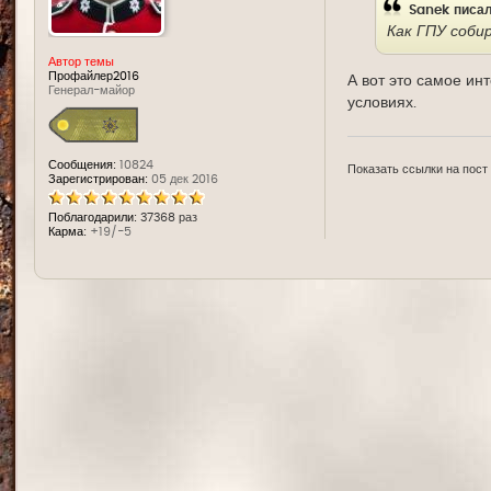
Sanek
писал
Как ГПУ соби
Автор темы
Профайлер2016
А вот это самое ин
Генерал-майор
условиях.
Сообщения:
10824
Показать ссылки на пост
Зарегистрирован:
05 дек 2016
Поблагодарили:
37368 раз
Карма:
+19/-5