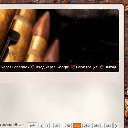
 через Facebook
Вход через Google
Регистрация
Выход
Страница
279
из
381
Сообщений: 7610
1
…
277
278
279
280
281
…
381
Пред.
След.