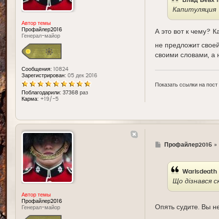
Капитуляция -
Автор темы
Профайлер2016
А это вот к чему? К
Генерал-майор
не предложит своей
своими словами, а 
Сообщения:
10824
Зарегистрирован:
05 дек 2016
Показать ссылки на пост
Поблагодарили:
37368 раз
Карма:
+19/-5
Г
Профайлер2016
»
д
е
Warisdeath
Що дізнався ск
Автор темы
Профайлер2016
Опять судите. Вы н
Генерал-майор