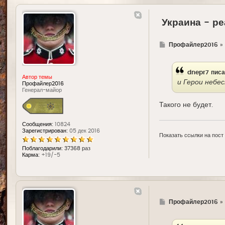
Украина - ре
Г
Профайлер2016
»
д
е
dnepr7
писа
Автор темы
и Герои небе
Профайлер2016
Генерал-майор
Такого не будет.
Сообщения:
10824
Зарегистрирован:
05 дек 2016
Показать ссылки на пост
Поблагодарили:
37368 раз
Карма:
+19/-5
Г
Профайлер2016
»
д
е