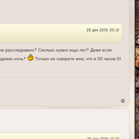
р
н
у
т
ь
с
я
29 дек 2019, 00:21
к
н
а
ч
а
и не расследовано? Сколько нужно еще лет? Даже если
л
у
огоднюю ночь?
Только не говорите мне, что в 00 часов 01
В
е
р
н
у
т
ь
с
я
29 дек 2019, 17:22