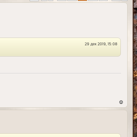
29 дек 2019, 15:08
В
е
р
н
у
т
ь
с
я