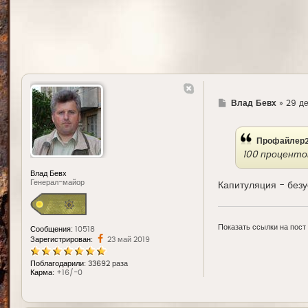
Г
Влад Бевх
»
29 де
д
е
Профайлер2
100 процентов
Влад Бевх
Генерал-майор
Капитуляция - безу
Показать ссылки на пост
Сообщения:
10518
Зарегистрирован:
23 май 2019
Поблагодарили:
33692 раза
Карма:
+16/-0