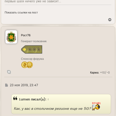
первые шаги ничего уже не зависит...
Показать ссылки на пост
В
е
р
н
у
Рост76
т
ь
Генерал-полковник
с
я
к
н
Спонсор форума
а
ч
а
л
Карма:
+10/-0
у
Г
23 ноя 2019, 23:47
д
е
Lumen
писал(а):
↑
Как, у вас в столичном регионе еще не 5G?