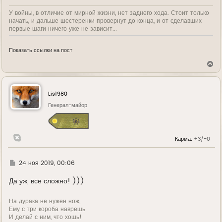
У войны, в отличие от мирной жизни, нет заднего хода. Стоит только
начать, и дальше шестеренки провернут до конца, и от сделавших
первые шаги ничего уже не зависит...
Показать ссылки на пост
В
е
р
н
у
Lis1980
т
ь
Генерал-майор
с
я
к
н
Карма:
+3/-0
а
ч
а
л
Г
24 ноя 2019, 00:06
у
д
е
Да уж, все сложно! )))
На дурака не нужен нож,
Ему с три короба наврешь
И делай с ним, что хошь!