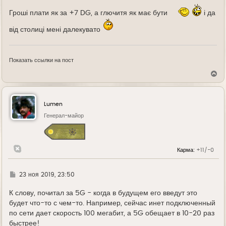
Гроші плати як за +7 DG, а глючитя як має бути
і да
від столиці мені далекувато
Показать ссылки на пост
В
е
р
н
у
Lumen
т
ь
Генерал-майор
с
я
к
н
Карма:
+11/-0
а
ч
а
л
Г
23 ноя 2019, 23:50
у
д
е
К слову, почитал за 5G - когда в будущем его введут это
будет что-то с чем-то. Например, сейчас инет подключенный
по сети дает скорость 100 мегабит, а 5G обещает в 10-20 раз
быстрее!