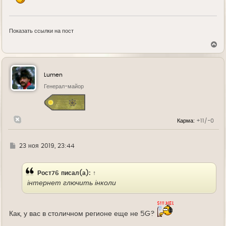
Показать ссылки на пост
В
е
р
н
у
Lumen
т
ь
Генерал-майор
с
я
к
н
Карма:
+11/-0
а
ч
а
л
Г
23 ноя 2019, 23:44
у
д
е
Рост76
писал(а):
↑
інтернет глючить інколи
Как, у вас в столичном регионе еще не 5G?