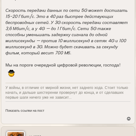
Скорость передачи данных по сети 5G может достигать
15-20 Гбит/с. Это в 40 раз быстрее действующих
беспроводных сетей. У 3G скорость передачи составляет
3,6 Мбит/с, а у 4G — до 1 Гбит/с. Сети 5G также
способны уменьшать задержку сигнала до одной
миллисекунды — против 10 миллисекунд в сетях 4G и 100
миллисекунд в 3G. Можно будет скачивать за секунду
фильм, который весит 700 Mб.
Мы на пороге очередной цифровой революции, господа!
У войны, в отличие от мирной жизни, нет заднего хода. Стоит только
начать, и дальше шестеренки провернут до конца, и от сделавших
первые шаги ничего уже не зависит...
Показать ссылки на пост
В
е
р
н
у