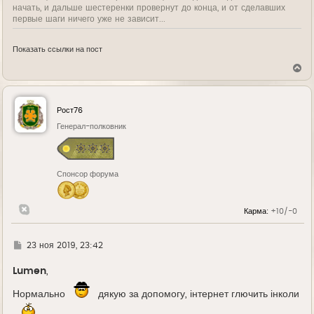
начать, и дальше шестеренки провернут до конца, и от сделавших
первые шаги ничего уже не зависит...
Показать ссылки на пост
В
е
р
н
у
Рост76
т
ь
Генерал-полковник
с
я
к
н
Спонсор форума
а
ч
а
л
Карма:
+10/-0
у
Г
23 ноя 2019, 23:42
д
е
Lumen
,
Нормально
дякую за допомогу, інтернет глючить інколи