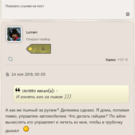
Показать ссылки на пост
В
е
р
н
у
Lumen
т
ь
Генерал-майор
с
я
к
н
Карма:
+11/-0
а
ч
а
л
Г
24 ноя 2019, 00:05
у
д
е
Lis1980
писал(а):
↑
И гонять его за пивом )))
А как же пьяный за рулем? Дилемма однако. Я дома, попивая
пивко, управляю автомобилем. Что делать гайцам? По айпи
вычислять кто управляет и лететь ко мне, чтобы в трубочку
дышал