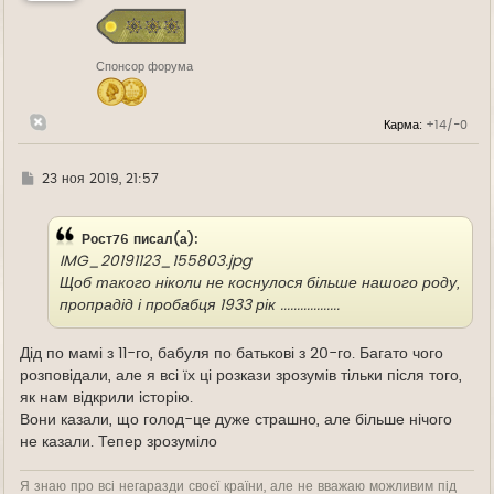
с
я
к
н
Спонсор форума
а
ч
а
л
Карма:
+14/-0
у
Г
23 ноя 2019, 21:57
д
е
Рост76 писал(а):
IMG_20191123_155803.jpg
Щоб такого ніколи не коснулося більше нашого роду,
пропрадід і пробабця 1933 рік ..................
Дід по мамі з 11-го, бабуля по батькові з 20-го. Багато чого
розповідали, але я всі їх ці розкази зрозумів тільки після того,
як нам відкрили історію.
Вони казали, що голод-це дуже страшно, але більше нічого
не казали. Тепер зрозуміло
Я знаю про всі негаразди своєї країни, але не вважаю можливим під