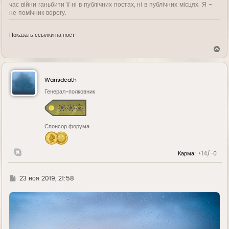
час війни ганьбити її ні в публічних постах, ні в публічних місцях. Я -
не помічник ворогу.
Показать ссылки на пост
В
е
р
н
у
Warisdeath
т
ь
Генерал-полковник
с
я
к
н
Спонсор форума
а
ч
а
л
Карма:
+14/-0
у
Г
23 ноя 2019, 21:58
д
е