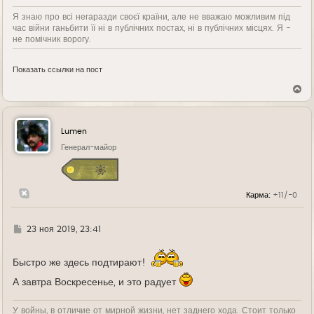
Я знаю про всі негаразди своєї країни, але не вважаю можливим під
час війни ганьбити її ні в публічних постах, ні в публічних місцях. Я -
не помічник ворогу.
Показать ссылки на пост
В
е
р
н
у
Lumen
т
ь
Генерал-майор
с
я
к
н
Карма:
+11/-0
а
ч
а
л
Г
23 ноя 2019, 23:41
у
д
е
Быстро же здесь подтирают!
А завтра Воскресенье, и это радует
У войны, в отличие от мирной жизни, нет заднего хода. Стоит только