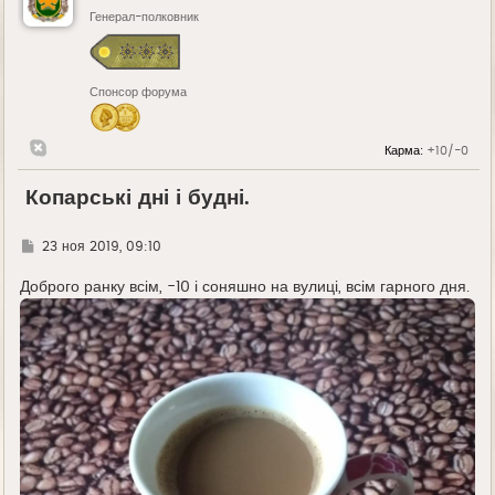
Генерал-полковник
Спонсор форума
Карма:
+10/-0
Копарські дні і будні.
Г
23 ноя 2019, 09:10
д
е
Доброго ранку всім, -10 і соняшно на вулиці, всім гарного дня.