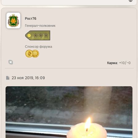
е
р
н
у
Рост76
т
ь
Генерал-полковник
с
я
к
н
Спонсор форума
а
ч
а
л
Карма:
+10/-0
у
Г
23 ноя 2019, 16:09
д
е