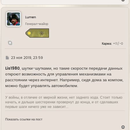
е
р
н
у
Lumen
т
ь
Генерал-майор
с
я
к
н
Карма:
+11/-0
а
ч
а
л
Г
23 ноя 2019, 23:59
у
д
е
Lis1980
, шутки-шутками, но такие скорости передачи данных
откроют возможность для управления механизмами на
расстоянии через интернет. Например, сидя дома за компом,
можно будет управлять автомобилем.
У войны, в отличие от мирной жизни, нет заднего хода. Стоит только
начать, и дальше шестеренки провернут до конца, и от сделавших
первые шаги ничего уже не зависит...
Показать ссылки на пост
В