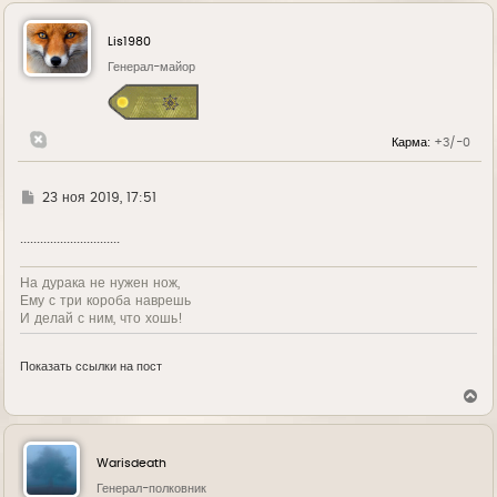
Lis1980
Генерал-майор
Карма:
+3/-0
Г
23 ноя 2019, 17:51
д
е
..............................
На дурака не нужен нож,
Ему с три короба наврешь
И делай с ним, что хошь!
Показать ссылки на пост
В
е
р
н
у
Warisdeath
т
ь
Генерал-полковник