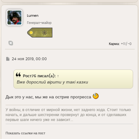
е
р
н
у
Lumen
т
ь
Генерал-майор
с
я
к
н
Карма:
+11/-0
а
ч
а
л
Г
24 ноя 2019, 00:00
у
д
е
Рост76
писал(а):
↑
Вже дорослий вірити у такі казки
Дык это у нас, мы же на острие прогресса
У войны, в отличие от мирной жизни, нет заднего хода. Стоит только
начать, и дальше шестеренки провернут до конца, и от сделавших
первые шаги ничего уже не зависит...
Показать ссылки на пост