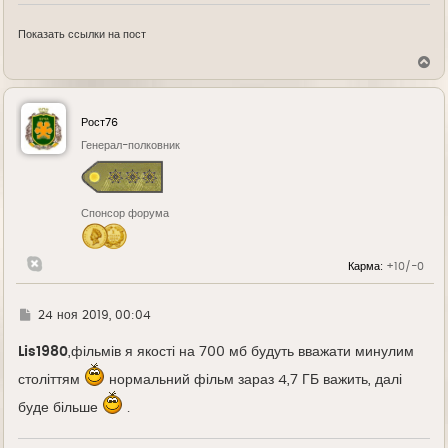
Показать ссылки на пост
В
е
р
н
у
Рост76
т
ь
Генерал-полковник
с
я
к
н
Спонсор форума
а
ч
а
л
Карма:
+10/-0
у
Г
24 ноя 2019, 00:04
д
е
Lis1980
,фільмів я якості на 700 мб будуть вважати минулим
століттям
нормальний фільм зараз 4,7 ГБ важить, далі
буде більше
.