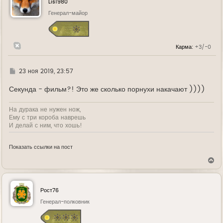
Lis1980
т
ь
Генерал-майор
с
я
к
н
Карма:
+3/-0
а
ч
а
л
Г
23 ноя 2019, 23:57
у
д
е
Секунда - фильм?! Это же сколько порнухи накачают ))))
На дурака не нужен нож,
Ему с три короба наврешь
И делай с ним, что хошь!
Показать ссылки на пост
В
е
р
н
у
Рост76
т
ь
Генерал-полковник
с
я
к