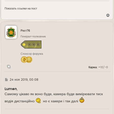
Показать ссылки на пост
В
е
р
н
у
Рост76
т
ь
Генерал-полковник
с
я
к
н
Спонсор форума
а
ч
а
л
Карма:
+10/-0
у
Г
24 ноя 2019, 00:08
д
е
Lumen
,
Самому цікаво як воно буде, камера буде вимірювати тиск
водія дистанційно
но є хакери і так далі