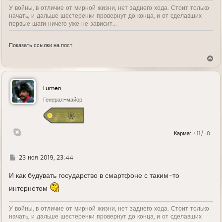
У войны, в отличие от мирной жизни, нет заднего хода. Стоит только
начать, и дальше шестеренки провернут до конца, и от сделавших
первые шаги ничего уже не зависит...
Показать ссылки на пост
В
е
р
н
у
Lumen
т
ь
Генерал-майор
с
я
к
н
Карма:
+11/-0
а
ч
а
л
Г
23 ноя 2019, 23:44
у
д
е
И как будувать государство в смартфоне с таким-то
интернетом
У войны, в отличие от мирной жизни, нет заднего хода. Стоит только
начать, и дальше шестеренки провернут до конца, и от сделавших