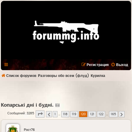
Регистрация
Выход
Список форумов
Разговоры обо всем (флуд)
Курилка
Копарські дні і будні.
Страница
120
из
165
Сообщений: 3285
1
…
118
119
120
121
122
…
165
Пред.
След.
Рост76