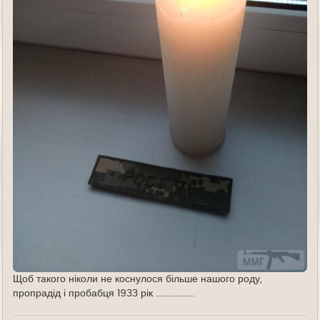
Щоб такого ніколи не коснулося більше нашого роду,
пропрадід і пробабця 1933 рік ..................