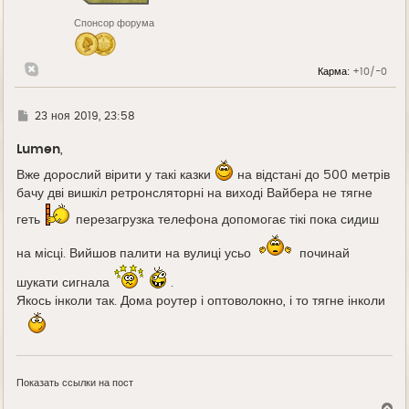
н
Спонсор форума
а
ч
а
л
Карма:
+10/-0
у
Г
23 ноя 2019, 23:58
д
е
Lumen
,
Вже дорослий вірити у такі казки
на відстані до 500 метрів
бачу дві вишкіл ретронсляторні на виході Вайбера не тягне
геть
перезагрузка телефона допомогає тікі пока сидиш
на місці. Вийшов палити на вулиці усьо
починай
шукати сигнала
.
Якось інколи так. Дома роутер і оптоволокно, і то тягне інколи
Показать ссылки на пост
В