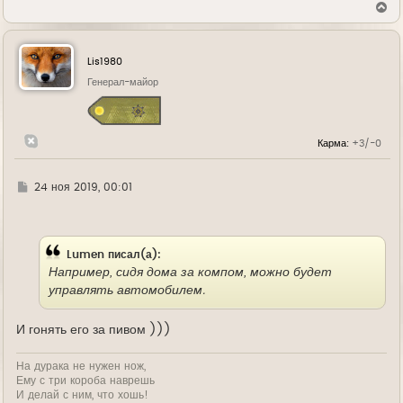
В
е
р
н
у
Lis1980
т
ь
Генерал-майор
с
я
к
н
Карма:
+3/-0
а
ч
а
л
Г
24 ноя 2019, 00:01
у
д
е
Lumen писал(а):
Например, сидя дома за компом, можно будет
управлять автомобилем.
И гонять его за пивом )))
На дурака не нужен нож,
Ему с три короба наврешь
И делай с ним, что хошь!