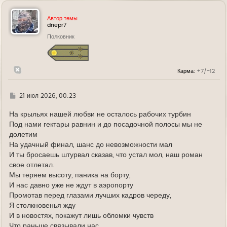
р
н
у
Автор темы
т
dnepr7
ь
Полковник
с
я
к
н
а
Карма:
+7/-12
ч
а
л
у
Г
21 июл 2026, 00:23
д
е
На крыльях нашей любви не осталось рабочих турбин
Под нами гектары равнин и до посадочной полосы мы не
долетим
На удачный финал, шанс до невозможности мал
И ты бросаешь штурвал сказав, что устал мол, наш роман
свое отлетал.
Мы теряем высоту, паника на борту,
И нас давно уже не ждут в аэропорту
Промотав перед глазами лучших кадров череду,
Я столкновенья жду
И в новостях, покажут лишь обломки чувств
Что раньше связывали нас,