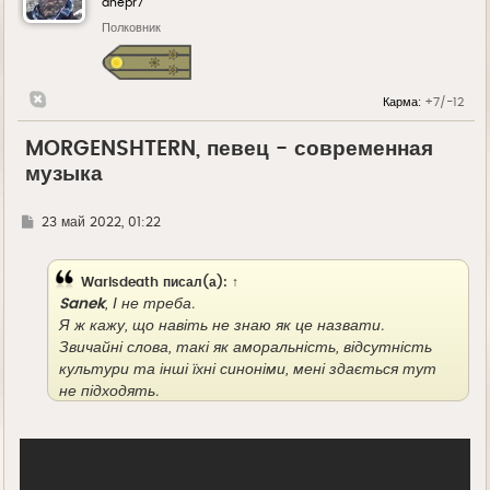
dnepr7
Полковник
Карма:
+7/-12
MORGENSHTERN, певец - современная
музыка
Г
23 май 2022, 01:22
д
е
Warisdeath
писал(а):
↑
Sanek
, І не треба.
Я ж кажу, що навіть не знаю як це назвати.
Звичайні слова, такі як аморальність, відсутність
культури та інші їхні синоніми, мені здається тут
не підходять.
Інших слів не знаю, як виявилося після побаченого
Я в шоці