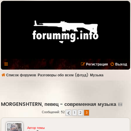
Регистрация
Выход
Список форумов
Разговоры обо всем (флуд)
Музыка
MORGENSHTERN, певец - современная музыка
Сообщений: 52
1
2
3
Пред.
Автор темы