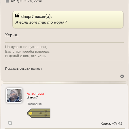
Г
06 дек 2024, 22:01
у
д
е
dnepr7 писал(а):
А если вот так то норм?
Херня..
На дурака не нужен нож,
Ему с три короба наврешь
И делай с ним, что хошь!
Показать ссылки на пост
В
е
р
н
у
Автор темы
т
dnepr7
ь
Полковник
с
я
к
н
а
Карма:
+7/-12
ч
а