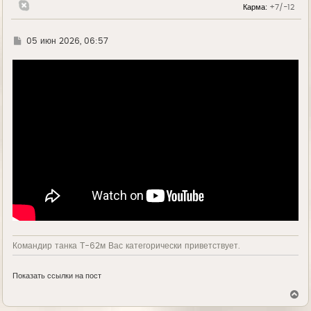
Карма:
+7/-12
ч
а
л
у
Г
05 июн 2026, 06:57
д
е
Командир танка Т-62м Вас категорически приветствует.
Показать ссылки на пост
В
е