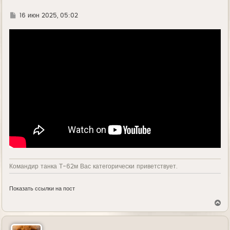
л
у
Г
16 июн 2025, 05:02
д
е
Командир танка Т-62м Вас категорически приветствует.
Показать ссылки на пост
В
е
р
н