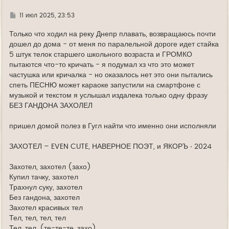
л
у
Г
11 июл 2025, 23:53
д
е
Только что ходил на реку Днепр плавать, возвращаюсь почти
дошел до дома - от меня по паралельной дороге идет стайка
5 штук телок старшего школьного возраста и ГРОМКО
пытаются что-то кричать - я подумал хз что это может
частушка или кричалка - но оказалось нет это они пытались
спеть ПЕСНЮ может караоке запустили на смартфоне с
музыкой и текстом я услышал издалека только одну фразу
БЕЗ ГАНДОНА ЗАХОЛЕЛ
пришел домой полез в Гугл найти что именно они исполняли
ЗАХОТЕЛ – EVEN CUTE, НАВЕРНОЕ ПОЭТ, и ЯКОРЪ ‧ 2024
Захотел, захотел (захо)
Купил тачку, захотел
Трахнул суку, захотел
Без гандона, захотел
Захотел красивых тел
Тел, тел, тел, тел
Тел, тел, (те-те-те, захо)