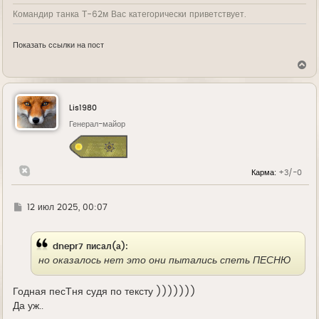
Командир танка Т-62м Вас категорически приветствует.
Показать ссылки на пост
В
е
р
н
у
Lis1980
т
ь
Генерал-майор
с
я
к
н
Карма:
+3/-0
а
ч
а
л
Г
12 июл 2025, 00:07
у
д
е
dnepr7 писал(а):
но оказалось нет это они пытались спеть ПЕСНЮ
Годная песТня судя по тексту )))))))
Да уж..