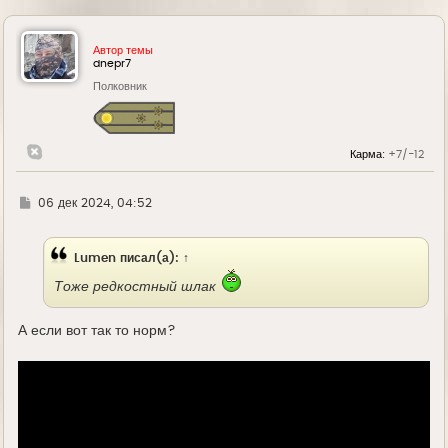
Автор темы
dnepr7
Полковник
Карма:
+7/-12
Г
06 дек 2024, 04:52
д
е
Lumen
писал(а):
↑
Тоже редкостный шлак
А если вот так то норм?