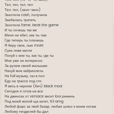
Тел, тел, тел, тел
Тел, тел, (захо-захо)
Захотела cash, получила
Заебалась тратить
Захотела fame, beat the game
И ты хочешь так же
Меня не ебет, как ты там
Где теперь ты плачишь
Я беру свое, лью moët
Сука лови капли
Похуй с кем ты, как ты, где ты
Мне уже не интересно
За рулем своей малышки
Нахуй мне кабриолеты
На full музыку, газ в пол
Еду на трассе под сто
Я весь в черном (бич) black mod
Сегодня я готов на все
На джинсах от versace висит loui ремень
Под моей жопой ща катит, 63 amg
Любой фарс за твой базар, любая шлюх к моим ногам
Любому пиздюлей бы дал