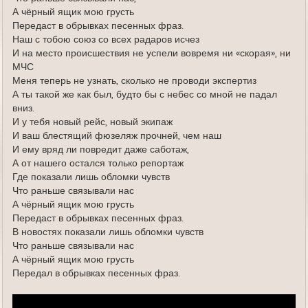
А чёрный ящик мою грусть
Передаст в обрывках песенных фраз.
Наш с тобою союз со всех радаров исчез
И на место происшествия не успели вовремя ни «скорая», ни
МЧС
Меня теперь не узнать, сколько не проводи экспертиз
А ты такой же как был, будто бы с небес со мной не падал
вниз.
И у тебя новый рейс, новый экипаж
И ваш блестящий фюзеляж прочней, чем наш
И ему вряд ли повредит даже саботаж,
А от нашего остался только репортаж
Где показали лишь обломки чувств
Что раньше связывали нас
А чёрный ящик мою грусть
Передаст в обрывках песенных фраз.
В новостях показали лишь обломки чувств
Что раньше связывали нас
А чёрный ящик мою грусть
Передал в обрывках песенных фраз.