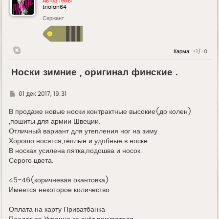
Автор темы
triolan64
Сержант
Карма:
+1/-0
Носки зимние , оригинал финские .
Г
01 дек 2017, 19:31
д
е
В продаже новые носки контрактные высокие(до колен)
,пошиты для армии Швеции.
Отличный вариант для утепления ног на зиму.
Хорошо носятся,тёплые и удобные в носке.
В носках усилена пятка,подошва и носок.
Серого цвета.
45-46(коричневая окантовка)
Имеется некоторое количество
Оплата на карту Приватбанка