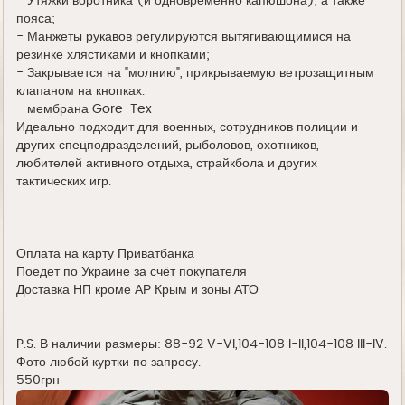
- Утяжки воротника (и одновременно капюшона), а также
пояса;
- Манжеты рукавов регулируются вытягивающимися на
резинке хлястиками и кнопками;
- Закрывается на "молнию", прикрываемую ветрозащитным
клапаном на кнопках.
- мембрана Gore-Tex
Идеально подходит для военных, сотрудников полиции и
других спецподразделений, рыболовов, охотников,
любителей активного отдыха, страйкбола и других
тактических игр.
Оплата на карту Приватбанка
Поедет по Украине за счёт покупателя
Доставка НП кроме АР Крым и зоны АТО
P.S. В наличии размеры: 88-92 V-VI,104-108 I-II,104-108 III-IV.
Фото любой куртки по запросу.
550грн