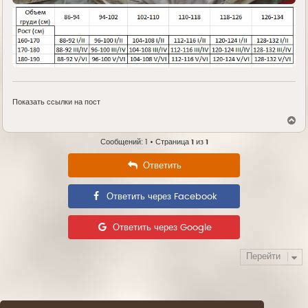
Показать ссылки на пост
В
е
р
Сообщений: 1 • Страница
1
из
1
н
у
Ответить
т
ь
с
Ответить через Facebook
я
к
н
а
Ответить через Google
ч
а
л
Перейти
у