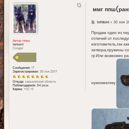
ммг ппш(ран
Г
1shion1
»
30 ноя 2
д
е
Продам один из пе
отличий от послед
Автор темы
изготовитель,так к
1shion1
Солдат
затвора,пружины со
гр.Или возможен р
Сообщения:
17
Зарегистрирован:
30 ноя 2017
Откуда:
харьковская область
нумизматику.
Поблагодарили:
84 раза
Карма:
+0/-0