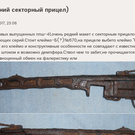
ний секторный прицел)
017, 23:06
рвых выпущенных ппш-41,очень редкий макет с секторным прицело
ующих серий.Стоит клеймо-Б(?)№670,на прицеле выбито клеймо "К
ак его клеймо и конструктивные особенности не совпадают с извес
 штоком и возможно демпфера.Ствол чем то забит,не прочищается
авноценный обмен на фалеристику или