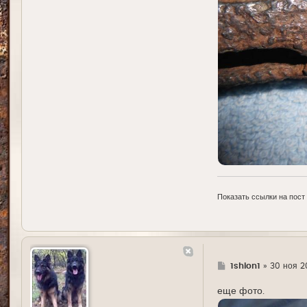
Показать ссылки на пост
Г
1shion1
»
30 ноя 2
д
е
еще фото.