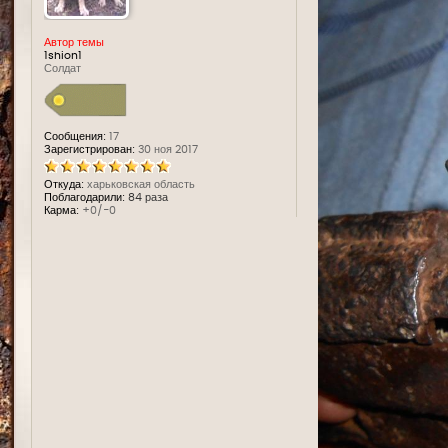
Автор темы
1shion1
Солдат
Сообщения:
17
Зарегистрирован:
30 ноя 2017
Откуда:
харьковская область
Поблагодарили:
84 раза
Карма:
+0/-0