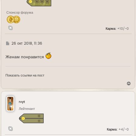
к
н
а
Спонсор форума
ч
а
л
у
Карма:
+10/-0
Г
26 окт 2018, 11:36
д
е
Женам понравится
Показать ссылки на пост
В
е
р
н
у
rvyt
т
ь
Лейтенант
с
я
к
н
Карма:
+4/-0
а
ч