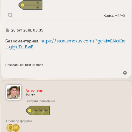
я
к
н
Карма:
+4/-0
а
ч
а
л
Г
26 окт 2018, 08:35
у
д
е
Без коментариев.
https://start.smakuy.com/?gclid=EAIaIQo
... gIgkfD_BwE
Показать ссылки на пост
В
е
р
н
у
Автор темы
т
Sanek
ь
Генерал-полковник
с
я
к
н
а
Спонсор форума
ч
а
л