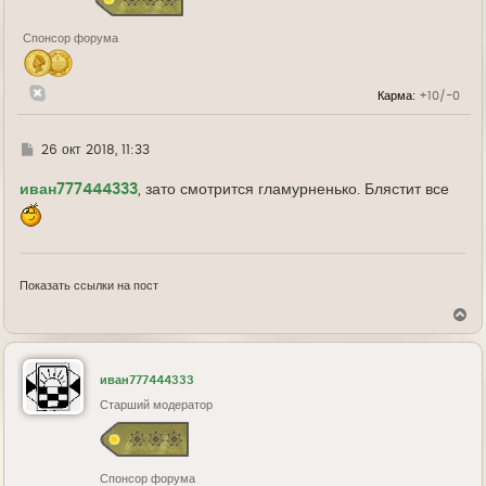
н
а
Спонсор форума
ч
а
л
у
Карма:
+10/-0
Г
26 окт 2018, 11:33
д
е
иван777444333
, зато смотрится гламурненько. Блястит все
Показать ссылки на пост
В
е
р
н
у
иван777444333
т
ь
Старший модератор
с
я
к
н
Спонсор форума
а