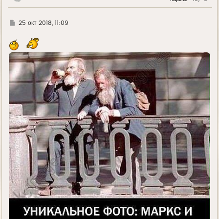
у
Г
25 окт 2018, 11:09
д
е