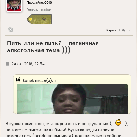
Профайлер2016
Генерал-майор
Карма:
+19/-5
Пить или не пить? - пятничная
алкогольная тема )))
Г
24 окт 2018, 22:54
д
е
Sanek
писал(а):
↑
В курсантские годы, мы, парни хоть и не грудастые (
),
но тоже не лыком шиты были! Бутылка водки отлично
помешалась (особо не выпирая) под шинелью в районе