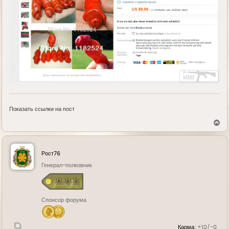
Показать ссылки на пост
В
е
р
н
у
Рост76
т
ь
Генерал-полковник
с
я
к
н
Спонсор форума
а
ч
а
л
Карма:
+10/-0