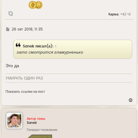
ч
а
л
Карма:
+6/-0
у
Г
26 окт 2018, 11:35
д
е
Sanek
писал(а):
↑
зато смотрится гламурненько
Это да
УМИРАТЬ ОДИН РАЗ
Показать ссылки на пост
В
е
р
н
у
Автор темы
т
Sanek
ь
Генерал-полковник
с
я