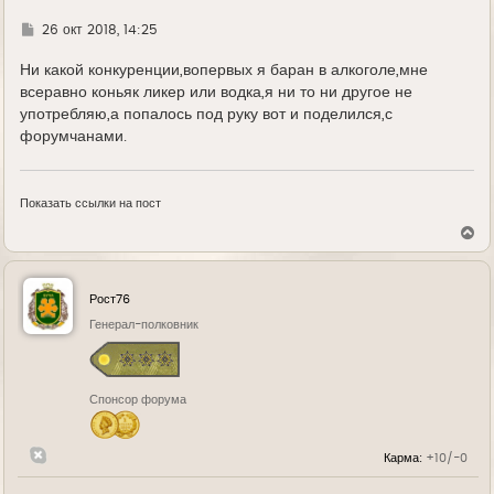
а
л
Г
26 окт 2018, 14:25
у
д
е
Ни какой конкуренции,вопервых я баран в алкоголе,мне
всеравно коньяк ликер или водка,я ни то ни другое не
употребляю,а попалось под руку вот и поделился,с
форумчанами.
Показать ссылки на пост
В
е
р
н
у
Рост76
т
ь
Генерал-полковник
с
я
к
н
Спонсор форума
а
ч
а
л
Карма:
+10/-0
у