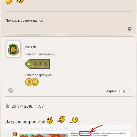
Показать ссылки на пост
В
е
р
н
у
Рост76
т
ь
Генерал-полковник
с
я
к
н
Спонсор форума
а
ч
а
л
Карма:
+10/-0
у
Г
26 окт 2018, 14:57
д
е
Закусон остренький