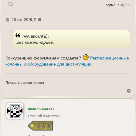
у
Карма:
+10/-0
Г
26 окт 2018, 11:16
д
е
rvyt
писал(а):
↑
Без коментариев.
Конкуренцию форумчанам создаете?
Ректификационные
колонны и оборудование для дистилляции.
Показать ссылки на пост
В
е
р
н
у
иван777444333
т
ь
Старший модератор
с
я
к
н