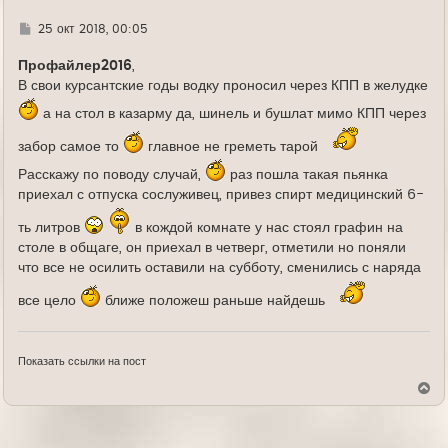
Г
25 окт 2018, 00:05
д
е
Профайлер2016
,
В свои курсантские годы водку проносил через КПП в желудке
а на стол в казарму да, шинель и бушлат мимо КПП через
забор самое то
главное не греметь тарой
Расскажу по поводу случай,
раз пошла такая пьянка
приехал с отпуска сослуживец, привез спирт медицинский 6-
ть литров
в кождой комнате у нас стоял графин на
столе в общаге, он приехал в четверг, отметили но поняли
что все не осилить оставили на субботу, сменились с наряда
все цело
ближе положеш раньше найдешь
Показать ссылки на пост
В
е
р
н
у