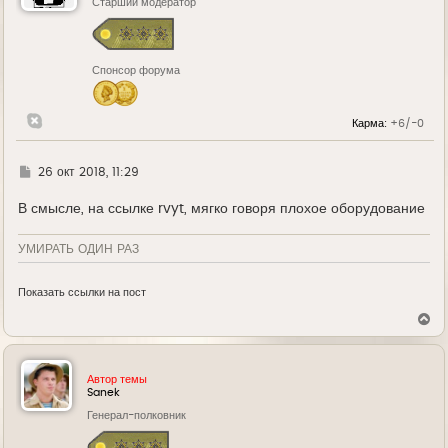
ь
Старший модератор
с
я
к
н
Спонсор форума
а
ч
а
л
Карма:
+6/-0
у
Г
26 окт 2018, 11:29
д
е
В смысле, на ссылке rvyt, мягко говоря плохое оборудование
УМИРАТЬ ОДИН РАЗ
Показать ссылки на пост
В
е
р
н
у
Автор темы
т
Sanek
ь
Генерал-полковник
с
я
к