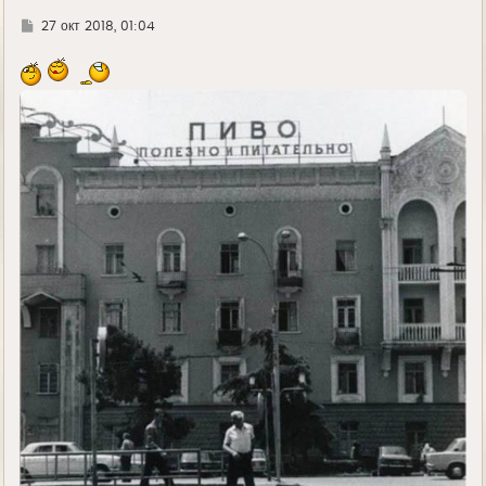
Г
27 окт 2018, 01:04
д
е