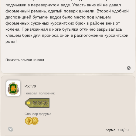
подмышки в перевернутом виде. Упасть вниз ей не давал
форменный ремень, одетый поверх шинели. Второй удобной
диспозицией бутылки водки было место под клешем
форменных суконных курсантских брюк в районе вниз от
колена. Привязанная к ноге бутылка отлично закрывалась
клешем брюк для проноса оной в расположение курсантской
роты!
Показать ссылки на пост
В
е
р
н
у
Рост76
т
ь
Генерал-полковник
с
я
к
н
Спонсор форума
а
ч
а
л
Карма:
+10/-0
у