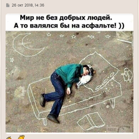
Г
26 окт 2018, 14:36
д
е