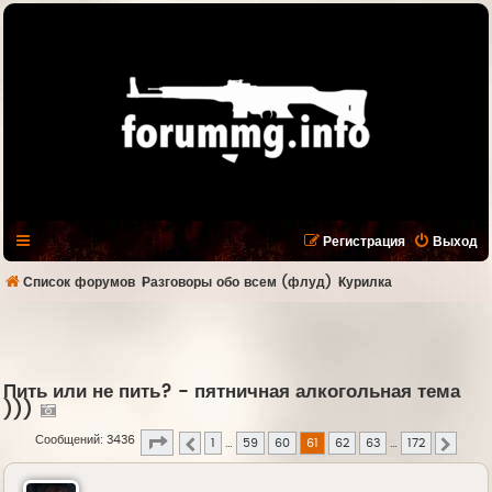
Регистрация
Выход
Список форумов
Разговоры обо всем (флуд)
Курилка
Пить или не пить? - пятничная алкогольная тема
)))
Страница
61
из
172
Сообщений: 3436
1
…
59
60
61
62
63
…
172
Пред.
След.