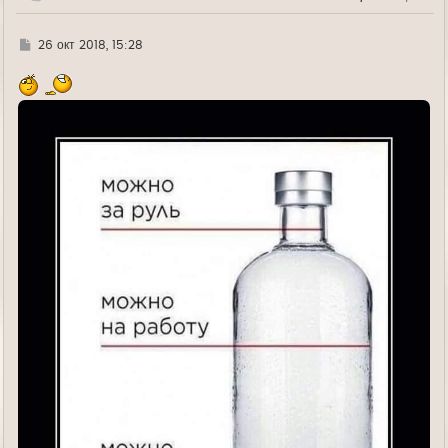
у
Г
26 окт 2018, 15:28
д
е