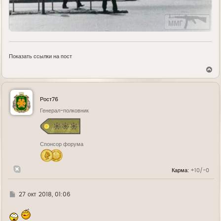
Показать ссылки на пост
В
е
р
н
у
Рост76
т
ь
Генерал-полковник
с
я
к
н
Спонсор форума
а
ч
а
л
Карма:
+10/-0
у
Г
27 окт 2018, 01:06
д
е