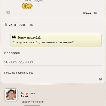
Спонсор форума
а
ч
а
л
Карма:
+6/-0
у
Г
26 окт 2018, 11:26
д
е
Sanek
писал(а):
↑
Конкуренцию форумчанам создаете?
Неееееее
УМИРАТЬ ОДИН РАЗ
Показать ссылки на пост
В
е
р
н
у
Автор темы
т
Sanek
ь
Генерал-полковник
с
я