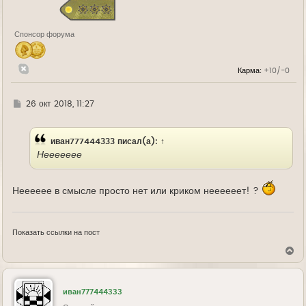
к
н
а
Спонсор форума
ч
а
л
у
Карма:
+10/-0
Г
26 окт 2018, 11:27
д
е
иван777444333
писал(а):
↑
Неееееее
Нееееее в смысле просто нет или криком неееееет! ?
Показать ссылки на пост
В
е
р
н
у
иван777444333
т