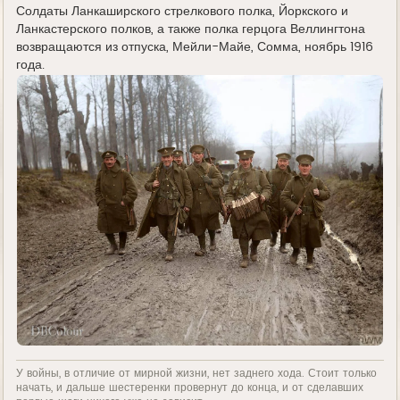
е
Солдаты Ланкаширского стрелкового полка, Йоркского и
Ланкастерского полков, а также полка герцога Веллингтона
возвращаются из отпуска, Мейли-Майе, Сомма, ноябрь 1916
года.
У войны, в отличие от мирной жизни, нет заднего хода. Стоит только
начать, и дальше шестеренки провернут до конца, и от сделавших