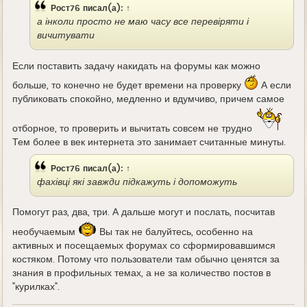
Рост76
писал(а):
↑
а інколи просто не маю часу все перевіряти і
вичитувати
Если поставить задачу накидать на форумы как можно
больше, то конечно не будет времени на проверку
А если
публиковать спокойно, медленно и вдумчиво, причем самое
отборное, то проверить и вычитать совсем не трудно
Тем более в век интернета это занимает считанные минуты.
Рост76
писал(а):
↑
фахівці які завжди підкажуть і допоможуть
Помогут раз, два, три. А дальше могут и послать, посчитав
необучаемым
Вы так не балуйтесь, особенно на
активных и посещаемых форумах со сформировавшимся
костяком. Потому что пользователи там обычно ценятся за
знания в профильных темах, а не за количество постов в
"курилках".