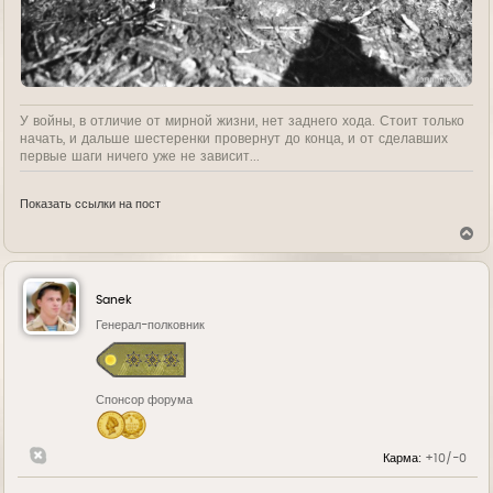
У войны, в отличие от мирной жизни, нет заднего хода. Стоит только
начать, и дальше шестеренки провернут до конца, и от сделавших
первые шаги ничего уже не зависит...
Показать ссылки на пост
В
е
р
н
у
Sanek
т
ь
Генерал-полковник
с
я
к
н
Спонсор форума
а
ч
а
л
Карма:
+10/-0
у