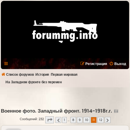
Регистрация
Выход
Список форумов
История
Первая мировая
На Западном фронте без перемен
Военное фото. Западный фронт. 1914-1918г.г.
Страница
11
из
12
Сообщений: 232
1
…
8
9
10
11
12
Пред.
След.