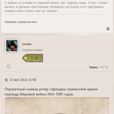
У войны, в отличие от мирной жизни, нет заднего хода. Стоит только
начать, и дальше шестеренки провернут до конца, и от сделавших
первые шаги ничего уже не зависит...
Показать ссылки на пост
В
е
р
н
у
Lumen
т
ь
Генерал-майор
с
я
к
н
Карма:
+11/-0
а
ч
а
л
Г
21 июл 2021, 12:58
у
д
е
Портретный снимок унтер-офицера германской армии
периода Мировой войны 1914-1918 годов.