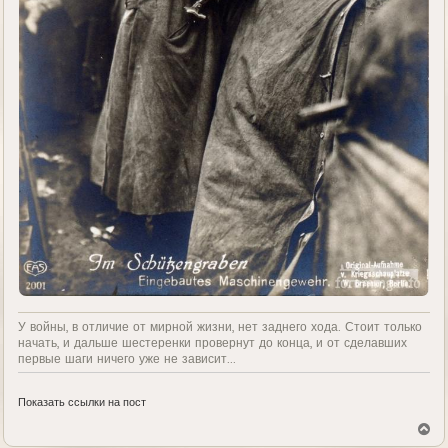
У войны, в отличие от мирной жизни, нет заднего хода. Стоит только
начать, и дальше шестеренки провернут до конца, и от сделавших
первые шаги ничего уже не зависит...
Показать ссылки на пост
В
е