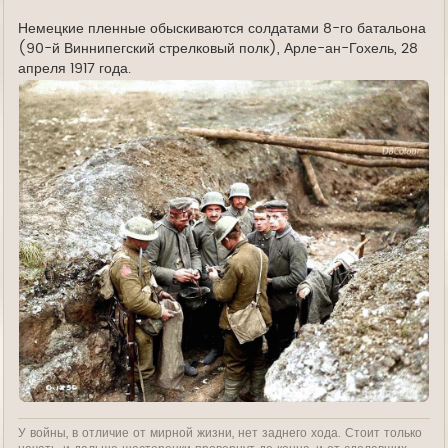
у
д
е
Немецкие пленные обыскиваются солдатами 8-го батальона
(90-й Виннипегский стрелковый полк), Арле-ан-Гохель, 28
апреля 1917 года.
У войны, в отличие от мирной жизни, нет заднего хода. Стоит только