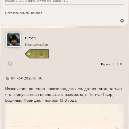
первые шаги ничего уже не зависит...
Показать ссылки на пост
В
е
р
н
у
Lumen
т
ь
Генерал-майор
с
я
к
н
Карма:
+11/-0
а
ч
а
л
Г
04 ноя 2021, 10:46
у
д
е
Извлечение раненых новозеландских солдат из танка, только
что вернувшегося после атаки, возможно, в Пон-а-Пьер,
Бодиньи, Франция, 1 ноября 1918 года.