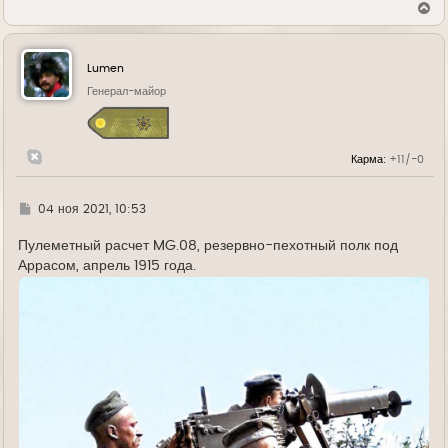
В
е
р
н
у
Lumen
т
ь
Генерал-майор
с
я
к
н
Карма:
+11/-0
а
ч
а
л
Г
04 ноя 2021, 10:53
у
д
е
Пулеметный расчет MG.08, резервно-пехотный полк под
Аррасом, апрель 1915 года.