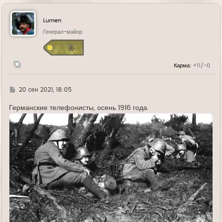
р
н
у
Lumen
т
ь
Генерал-майор
с
я
к
н
Карма:
+11/-0
а
ч
а
л
Г
20 сен 2021, 18:05
у
д
е
Германские телефонисты, осень 1916 года.