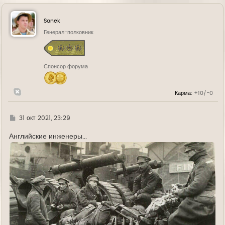
р
н
у
Sanek
т
ь
Генерал-полковник
с
я
к
н
Спонсор форума
а
ч
а
л
Карма:
+10/-0
у
Г
31 окт 2021, 23:29
д
е
Английские инженеры...