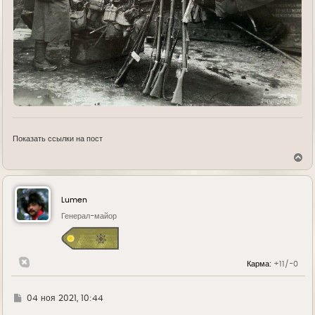
Показать ссылки на пост
В
е
р
н
у
Lumen
т
ь
Генерал-майор
с
я
к
н
Карма:
+11/-0
а
ч
а
л
Г
04 ноя 2021, 10:44
у
д