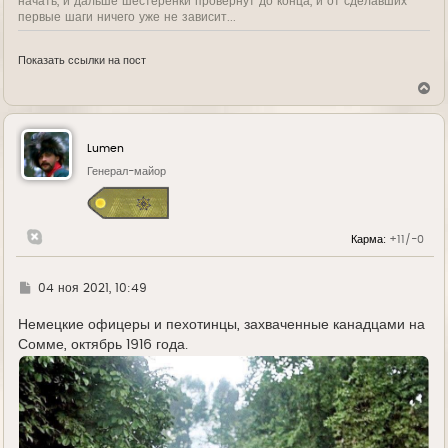
начать, и дальше шестеренки провернут до конца, и от сделавших
первые шаги ничего уже не зависит...
Показать ссылки на пост
В
е
р
н
у
Lumen
т
ь
Генерал-майор
с
я
к
н
Карма:
+11/-0
а
ч
а
л
Г
04 ноя 2021, 10:49
у
д
е
Немецкие офицеры и пехотинцы, захваченные канадцами на
Сомме, октябрь 1916 года.