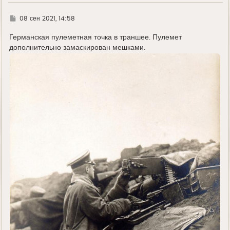
ч
а
л
Г
08 сен 2021, 14:58
у
д
е
Германская пулеметная точка в траншее. Пулемет
дополнительно замаскирован мешками.