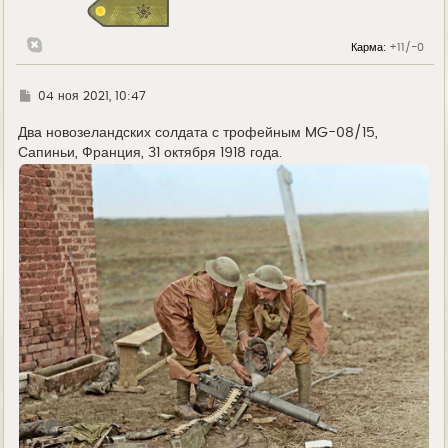
я
к
н
Карма:
+11/-0
а
ч
а
л
Г
04 ноя 2021, 10:47
у
д
е
Два новозеландских солдата с трофейным MG-08/15,
Сапиньи, Франция, 31 октября 1918 года.