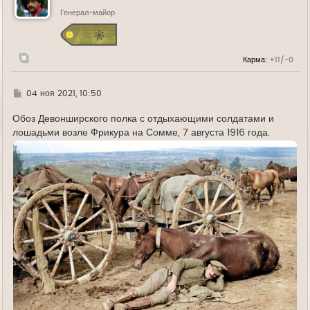
т
ь
Генерал-майор
с
я
к
н
Карма:
+11/-0
а
ч
а
л
Г
04 ноя 2021, 10:50
у
д
е
Обоз Девонширского полка с отдыхающими солдатами и
лошадьми возле Фрикура на Сомме, 7 августа 1916 года.