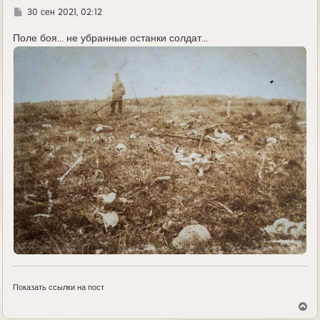
Г
30 сен 2021, 02:12
д
е
Поле боя... не убранные останки солдат...
Показать ссылки на пост
В
е