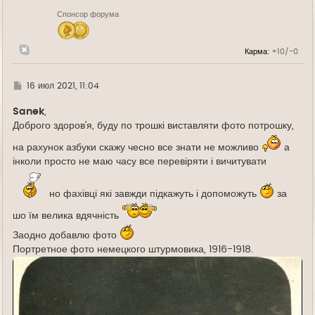
н
Спонсор форума
а
ч
а
л
Карма:
+10/-0
у
Г
16 июл 2021, 11:04
д
е
Sanek
,
Доброго здоров'я, буду по трошкі виставляти фото потрошку,
на рахунок азбуки скажу чесно все знати не можливо
а
інколи просто не маю часу все перевіряти і вичитувати
но фахівці які завжди підкажуть і допоможуть
за
шо їм велика вдячність
Заодно добавлю фото
Портретное фото немецкого штурмовика, 1916-1918.