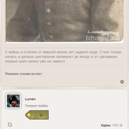
У войны, в отличие от мирной жизни, нет заднего хода. Стоит только
начать, и дальше шестеренки провернут до конца, и от сделавших
первые шаги ничего уже не зависит...
Показать ссылки на пост
В
е
р
н
у
Lumen
т
ь
Генерал-майор
с
я
к
н
Карма:
+11/-0
а