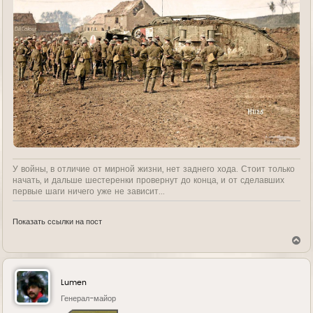
У войны, в отличие от мирной жизни, нет заднего хода. Стоит только
начать, и дальше шестеренки провернут до конца, и от сделавших
первые шаги ничего уже не зависит...
Показать ссылки на пост
В
е
р
н
у
Lumen
т
ь
Генерал-майор
с