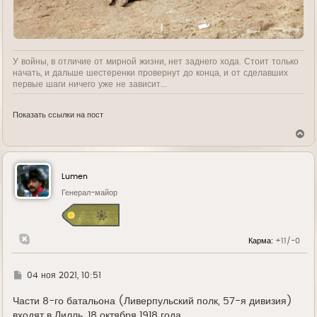
У войны, в отличие от мирной жизни, нет заднего хода. Стоит только
начать, и дальше шестеренки провернут до конца, и от сделавших
первые шаги ничего уже не зависит...
Показать ссылки на пост
В
е
р
н
у
Lumen
т
ь
Генерал-майор
с
я
к
н
Карма:
+11/-0
а
ч
а
л
Г
04 ноя 2021, 10:51
у
д
е
Части 8-го батальона (Ливерпульский полк, 57-я дивизия)
входят в Лилль, 18 октября 1918 года.