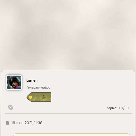
а
л
у
Lumen
Генерал-майор
Карма:
+11/-0
Г
16 июл 2021, 11:38
д
е