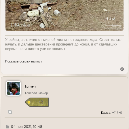
У войны, в отличие от мирной жизни, нет заднего хода. Стоит только
начать, и дальше шестеренки провернут до конца, и от сделавших
первые шаги ничего уже не зависит...
Показать ссылки на пост
В
е
р
н
у
Lumen
т
ь
Генерал-майор
с
я
к
н
Карма:
+11/-0
а
ч
а
л
Г
04 ноя 2021, 10:48