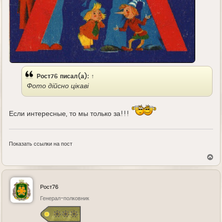
Рост76
писал(а):
↑
Фото дійсно цікаві
Если интересные, то мы только за!!!
Показать ссылки на пост
В
е
р
н
у
Рост76
т
ь
Генерал-полковник
с
я
к