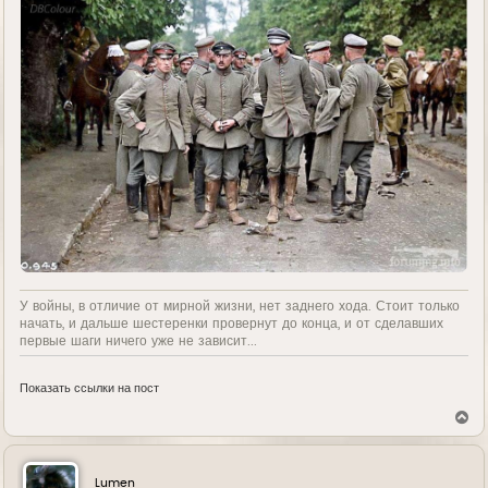
У войны, в отличие от мирной жизни, нет заднего хода. Стоит только
начать, и дальше шестеренки провернут до конца, и от сделавших
первые шаги ничего уже не зависит...
Показать ссылки на пост
В
е
р
н
у
Lumen