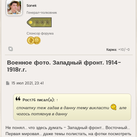
Sanek
Генерал-полковник
Спонсор форума
Карма:
+10/-0
Военное фото. Западный фронт. 1914-
1918г.г.
Г
15 июл 2021, 23:41
д
е
Рост76
писал(а):
↑
спочатку теж гадав в данну тему викласти
але
чогось потягнув в данну
Не понял... что здесь думать - Западный фронт... Восточный...
Первая мировая... даже темы полистать, на фотки посмотреть