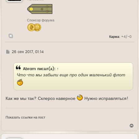
с
я
к
н
Спонсор форума
а
ч
а
л
Карма:
+4/-0
у
Г
26 сен 2017, 01:14
д
е
Abram
писал(а):
↑
Что-то мы забыли еще про один маленький флот
Как же мы так? Склероз наверное
Нужно исправляться!
Показать ссылки на пост
В
е
р
н