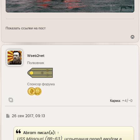
Показать ссылки на пост
В
е
р
н
у
Wseb2net
т
ь
Полковник
с
я
к
н
Спонсор форума
а
ч
а
л
Карма:
+4/-0
у
Г
26 сен 2017, 09:13
д
е
Abram
писал(а):
↑
USS Missouri (BB-63), испытания перед вводом в