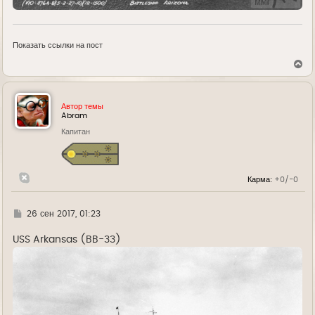
Показать ссылки на пост
В
е
р
н
у
Автор темы
т
Abram
ь
Капитан
с
я
к
н
а
Карма:
+0/-0
ч
а
л
у
Г
26 сен 2017, 01:23
д
е
USS Arkansas (BB-33)