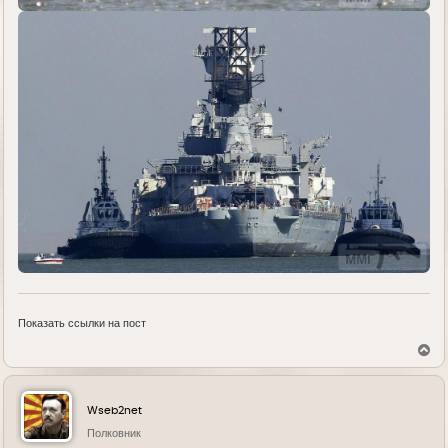
Показать ссылки на пост
В
е
р
н
у
Wseb2net
т
ь
Полковник
с