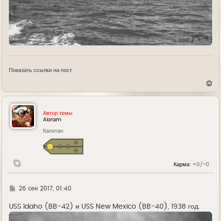
Показать ссылки на пост
В
е
р
н
у
Автор темы
т
Abram
ь
Капитан
с
я
к
н
а
Карма:
+0/-0
ч
а
л
у
Г
26 сен 2017, 01:40
д
е
USS Idaho (BB-42) и USS New Mexico (BB-40), 1938 год.