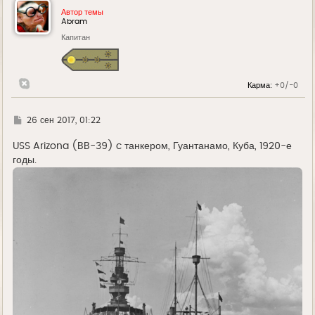
у
Автор темы
т
Abram
ь
Капитан
с
я
к
н
а
Карма:
+0/-0
ч
а
л
у
Г
26 сен 2017, 01:22
д
е
USS Arizona (BB-39) c танкером, Гуантанамо, Куба, 1920-е
годы.