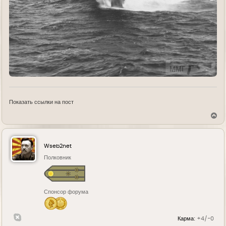
Показать ссылки на пост
В
е
р
н
у
Wseb2net
т
ь
Полковник
с
я
к
н
Спонсор форума
а
ч
а
л
Карма:
+4/-0
у