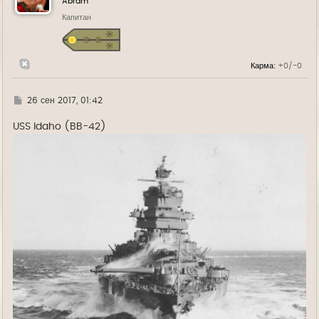
Abram
ь
Капитан
с
я
к
н
а
Карма:
+0/-0
ч
а
л
у
Г
26 сен 2017, 01:42
д
е
USS Idaho (BB-42)