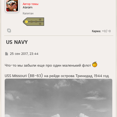
Автор темы
Abram
Капитан
Карма:
+0/-0
US NAVY
Г
25 сен 2017, 23:44
д
е
Что-то мы забыли еще про один маленький флот
USS Missouri (BB-63) на рейде острова Тринидад, 1944 год.