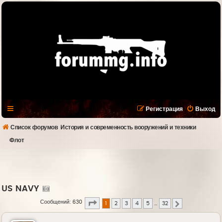
Регистрация
Выход
Список форумов
История и современность вооружений и техники
Флот
US NAVY
Страница
1
из
32
Сообщений: 630
1
2
3
4
5
…
32
След.