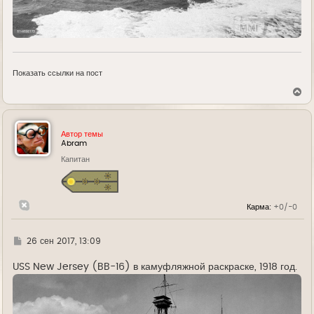
Показать ссылки на пост
В
е
р
н
у
Автор темы
т
Abram
ь
Капитан
с
я
к
н
а
Карма:
+0/-0
ч
а
л
у
Г
26 сен 2017, 13:09
д
е
USS New Jersey (BB-16) в камуфляжной раскраске, 1918 год.