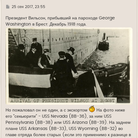
л
у
Г
25 сен 2017, 23:55
д
е
Президент Вильсон, прибывший на пароходе George
Washington в Брест. Декабрь 1918 года.
Но пожаловал он не один, а с экскортом
На фото ниже
его "секьюрити" - USS Nevada (BB-36), за ним USS
Pennsylvania (BB-38) или USS Arizona (BB-39). На заднем
плане USS Arkansas (BB-33), USS Wyoming (BB-32) во
главе отряда более старых (если это применимо к разнице в