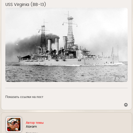
е
USS Virginia (BB-13)
Показать ссылки на пост
В
е
р
н
у
Автор темы
т
Abram
ь