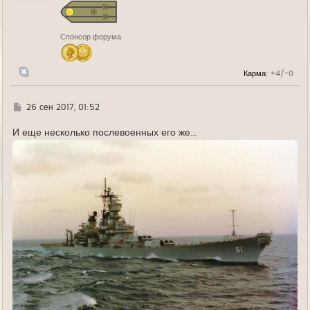
я
к
н
Спонсор форума
а
ч
а
л
Карма:
+4/-0
у
Г
26 сен 2017, 01:52
д
е
И еще несколько послевоенных его же...