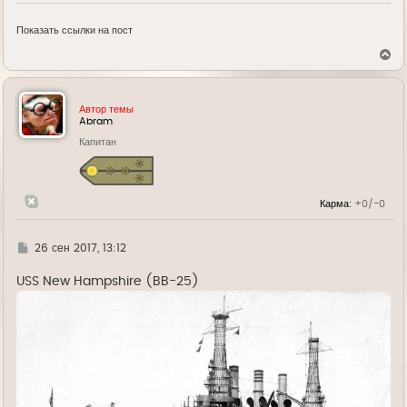
Показать ссылки на пост
В
е
р
н
у
Автор темы
т
Abram
ь
Капитан
с
я
к
н
а
Карма:
+0/-0
ч
а
л
у
Г
26 сен 2017, 13:12
д
е
USS New Hampshire (BB-25)