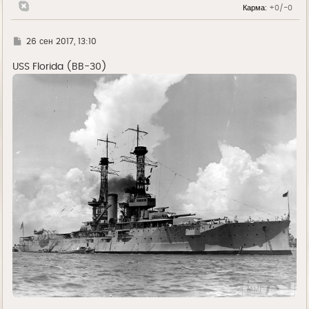
а
Карма:
+0/-0
ч
а
л
у
Г
26 сен 2017, 13:10
д
е
USS Florida (BB-30)