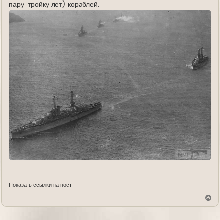
пару-тройку лет) кораблей.
Показать ссылки на пост
В
е
р
н