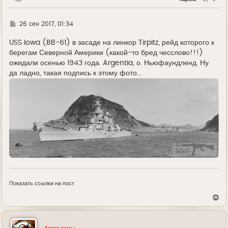
ч
а
л
у
Г
26 сен 2017, 01:34
д
е
USS Iowa (BB-61) в засаде на линкор Tirpitz, рейд которого к
берегам Северной Америки (какой-то бред чесслово!!!)
ожидали осенью 1943 года. Argentia, о. Ньюфаундленд. Ну
да ладно, такая подпись к этому фото...
Показать ссылки на пост
В
е
р
н
у