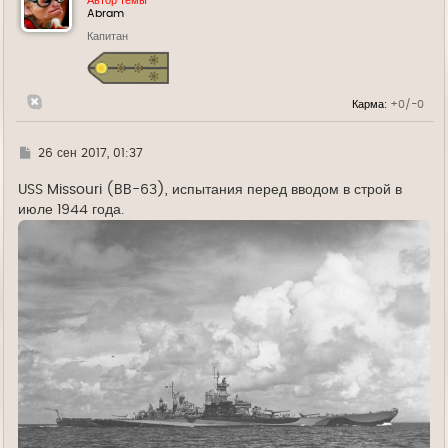
Автор темы
т
Abram
ь
Капитан
с
я
к
н
а
Карма:
+0/-0
ч
а
л
у
Г
26 сен 2017, 01:37
д
е
USS Missouri (BB-63), испытания перед вводом в строй в
июле 1944 года.