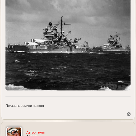
Показать ссылки на пост
В
е
р
н
у
Автор темы
т