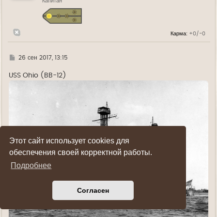
Капитан
с
я
к
н
а
Карма:
+0/-0
ч
а
л
у
Г
26 сен 2017, 13:15
д
е
USS Ohio (BB-12)
Этот сайт использует cookies для
обеспечения своей корректной работы.
Подробнее
Согласен