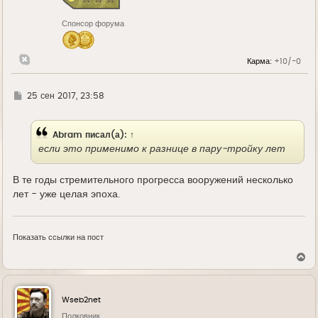
Спонсор форума
Карма:
+10/-0
Г
25 сен 2017, 23:58
д
е
Abram
писал(а):
↑
если это применимо к разнице в пару-тройку лет
В те годы стремительного прогресса вооружений несколько
лет - уже целая эпоха.
Показать ссылки на пост
В
е
р
н
у
Wseb2net
т
ь
Полковник