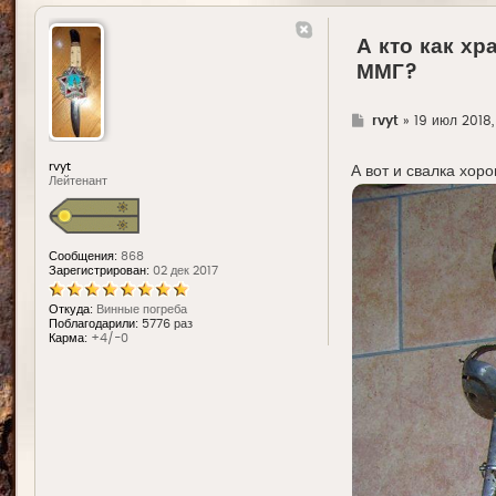
А кто как х
ММГ?
Г
rvyt
»
19 июл 2018,
д
е
rvyt
А вот и свалка хор
Лейтенант
Сообщения:
868
Зарегистрирован:
02 дек 2017
Откуда:
Винные погреба
Поблагодарили:
5776 раз
Карма:
+4/-0