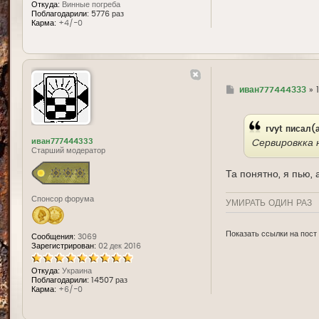
Откуда:
Винные погреба
Поблагодарили:
5776 раз
Карма:
+4/-0
Г
иван777444333
»
д
е
rvyt
писал(
иван777444333
Cервировкка 
Старший модератор
Та понятно, я пью, 
Спонсор форума
УМИРАТЬ ОДИН РАЗ
Показать ссылки на пост
Сообщения:
3069
Зарегистрирован:
02 дек 2016
Откуда:
Украина
Поблагодарили:
14507 раз
Карма:
+6/-0