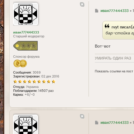
Г
иван777444333
»
д
е
rvyt
писал(
иван777444333
бар-стойка г
Старший модератор
Вот-вот
Спонсор форума
УМИРАТЬ ОДИН РАЗ
Показать ссылки на пост
Сообщения:
3069
Зарегистрирован:
02 дек 2016
Откуда:
Украина
Поблагодарили:
14507 раз
Карма:
+6/-0
Г
иван777444333
»
д
е