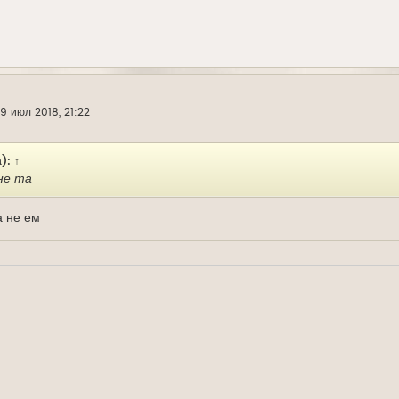
19 июл 2018, 21:22
а):
↑
не та
а не ем