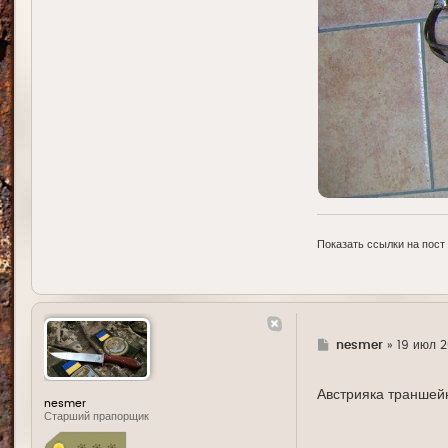
Показать ссылки на пост
Г
nesmer
»
19 июл 2
д
е
Австрияка траншей
nesmer
Старший прапорщик