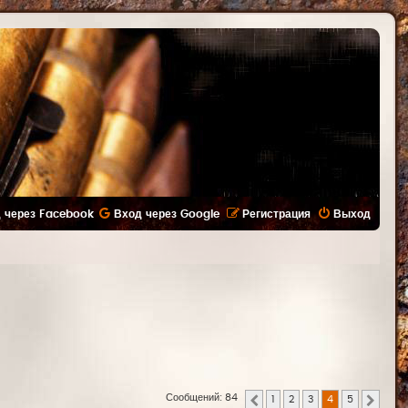
 через Facebook
Вход через Google
Регистрация
Выход
Сообщений: 84
1
2
3
4
5
Пред.
След.