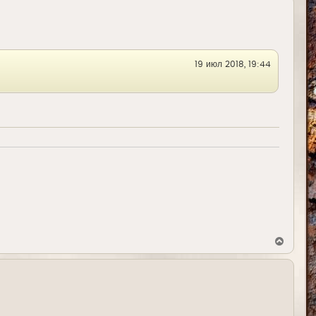
19 июл 2018, 19:44
В
е
р
н
у
т
ь
с