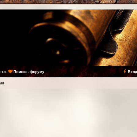
тка
Помощь форуму
Вход
ии