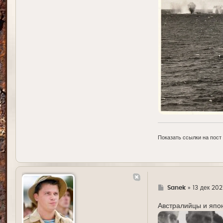
Показать ссылки на пост
Г
Sanek
»
13 дек 202
д
е
Австралийцы и япо