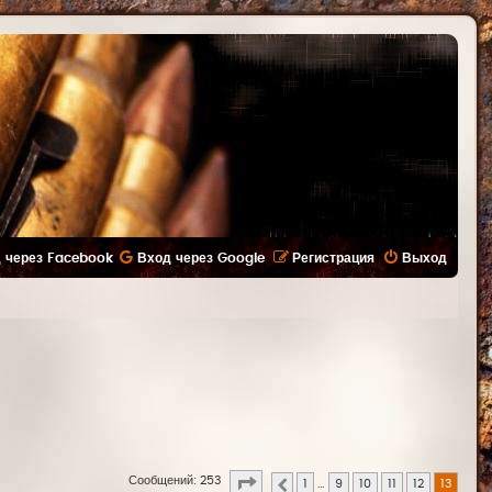
 через Facebook
Вход через Google
Регистрация
Выход
Страница
13
из
13
Сообщений: 253
1
…
9
10
11
12
13
Пред.