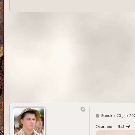
Г
Sanek
»
20 дек 202
д
е
Окинава... 1945-й...