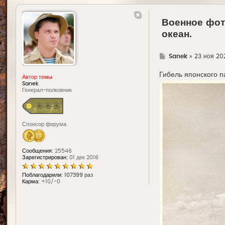
Военное фото
океан.
Г
Sanek
»
23 ноя 20
д
е
Гибель японского п
Автор темы
Sanek
Генерал-полковник
Спонсор форума
Сообщения:
25546
Зарегистрирован:
01 дек 2016
Поблагодарили:
107399 раз
Карма:
+10/-0