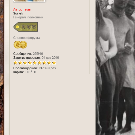
Автор темы
Sanek
Генерал-полковник
Спонсор форума
Сообщения:
25546
Зарегистрирован:
01 дек 2016
Поблагодарили:
107399 раз
Карма:
+10/-0