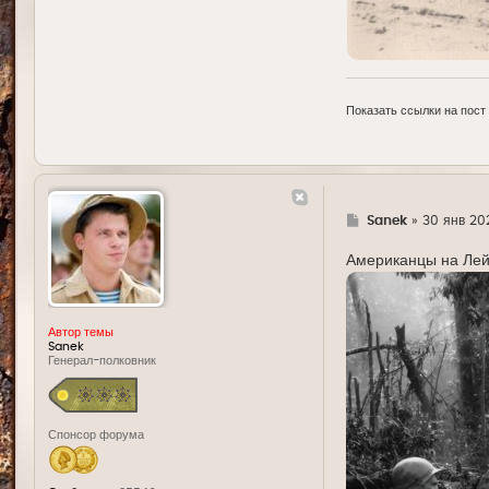
Показать ссылки на пост
Г
Sanek
»
30 янв 202
д
е
Американцы на Лейт
Автор темы
Sanek
Генерал-полковник
Спонсор форума