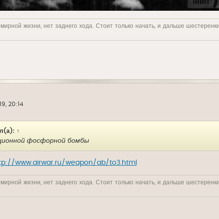
 мирной жизни, нет заднего хода. Стоит только начать, и дальше шестеренк
19, 20:14
л(а):
↑
ционной фосфорной бомбы
tp://www.airwar.ru/weapon/ab/to3.html
 мирной жизни, нет заднего хода. Стоит только начать, и дальше шестеренк