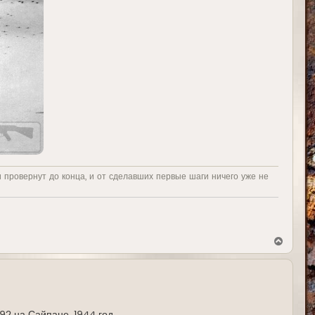
и провернут до конца, и от сделавших первые шаги ничего уже не
В
е
р
н
у
т
ь
с