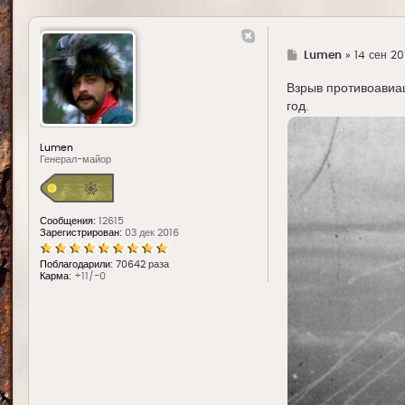
Г
Lumen
»
14 сен 20
д
е
Взрыв противоавиа
год.
Lumen
Генерал-майор
Сообщения:
12615
Зарегистрирован:
03 дек 2016
Поблагодарили:
70642 раза
Карма:
+11/-0