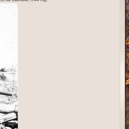
2 на Сайпане, 1944 год.
я
к
н
а
ч
а
л
у