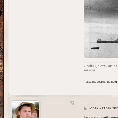
У войны, в отличие от
зависит...
Показать ссылки на пост
Г
Sanek
»
13 сен 201
д
е