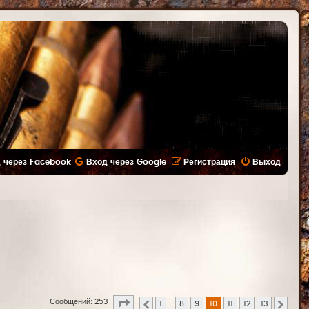
 через Facebook
Вход через Google
Регистрация
Выход
Страница
10
из
13
Сообщений: 253
1
…
8
9
10
11
12
13
Пред.
След.