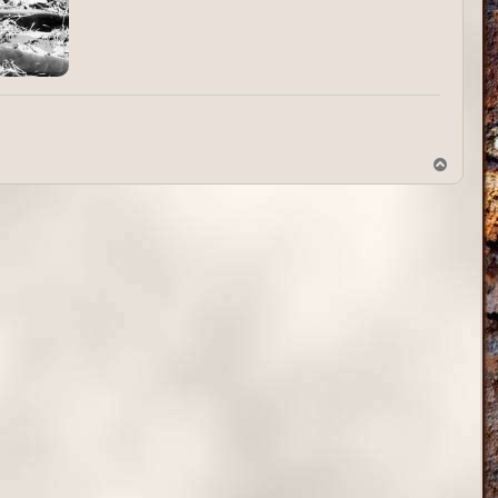
В
е
р
н
у
т
ь
с
я
к
н
а
ч
а
л
у