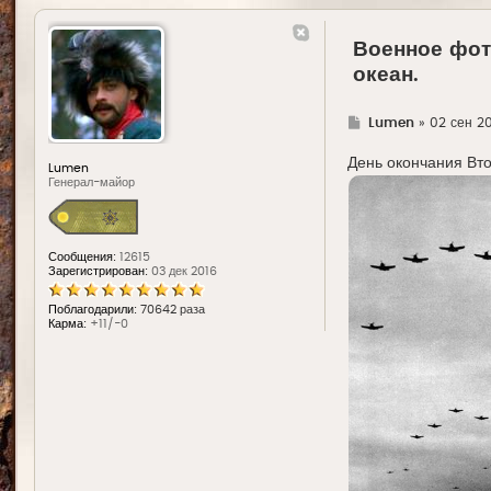
Военное фото
океан.
Г
Lumen
»
02 сен 20
д
е
День окончания Вто
Lumen
Генерал-майор
Сообщения:
12615
Зарегистрирован:
03 дек 2016
Поблагодарили:
70642 раза
Карма:
+11/-0