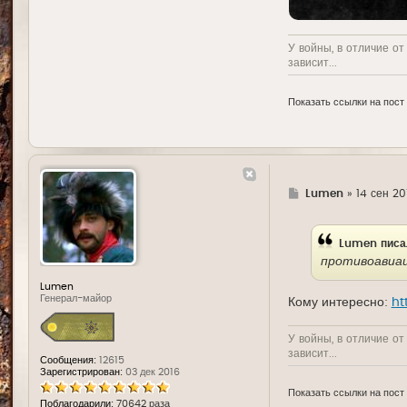
У войны, в отличие от
зависит...
Показать ссылки на пост
Г
Lumen
»
14 сен 20
д
е
Lumen
писа
противоавиа
Lumen
Генерал-майор
Кому интересно:
ht
У войны, в отличие от
зависит...
Сообщения:
12615
Зарегистрирован:
03 дек 2016
Показать ссылки на пост
Поблагодарили:
70642 раза