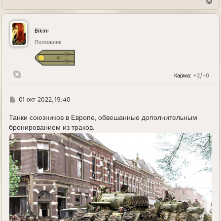
В
е
р
н
у
Bikini
т
ь
Полковник
с
я
к
н
Карма:
+2/-0
а
ч
а
л
Г
01 окт 2022, 19:40
у
д
е
Танки союзников в Европе, обвешанные дополнительным
бронированием из траков.