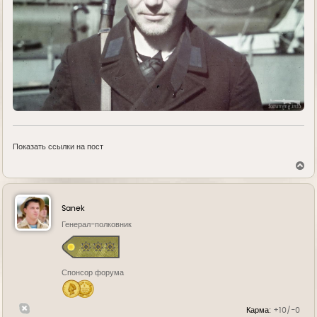
Показать ссылки на пост
В
е
р
н
у
Sanek
т
ь
Генерал-полковник
с
я
к
н
Спонсор форума
а
ч
а
л
Карма:
+10/-0
у