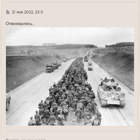
Г
21 янв 2022, 23:11
д
е
Отвоевались...