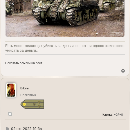
Есть много желающих убивать за деньги, но нет ни одного желающего
умирать за деньги...
Показать ссылки на пост
В
е
р
н
у
Bikini
т
ь
Полковник
с
я
к
н
Карма:
+2/-0
а
ч
а
л
Г
02 окт 2022, 19:34