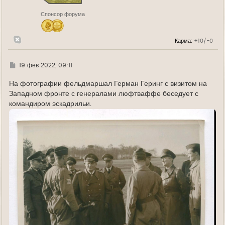
к
н
Спонсор форума
а
ч
а
л
Карма:
+10/-0
у
Г
19 фев 2022, 09:11
д
е
На фотографии фельдмаршал Герман Геринг с визитом на
Западном фронте с генералами люфтваффе беседует с
командиром эскадрильи.