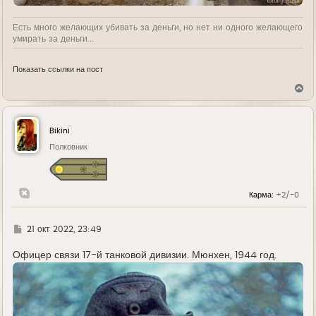
Есть много желающих убивать за деньги, но нет ни одного желающего
умирать за деньги...
Показать ссылки на пост
В
е
р
н
у
Bikini
т
ь
Полковник
с
я
к
н
Карма:
+2/-0
а
ч
а
л
Г
21 окт 2022, 23:49
у
д
е
Офицер связи 17-й танковой дивизии. Мюнхен, 1944 год.