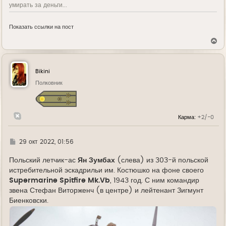
умирать за деньги...
Показать ссылки на пост
В
е
р
н
у
Bikini
т
ь
Полковник
с
я
к
н
Карма:
+2/-0
а
ч
а
л
Г
29 окт 2022, 01:56
у
д
е
Польский летчик-ас
Ян Зумбах
(слева) из 303-й польской
истребительной эскадрильи им. Костюшко на фоне своего
Supermarine Spitfire Mk.Vb
, 1943 год. С ним командир
звена Стефан Виторженч (в центре) и лейтенант Зигмунт
Биенковски.