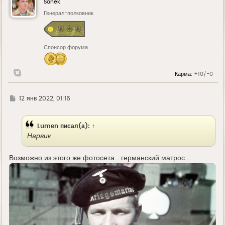
Sanek
Генерал-полковник
Спонсор форума
Карма:
+10/-0
Г
12 янв 2022, 01:16
д
е
Lumen
писал(а):
↑
Нарвик
Возможно из этого же фотосета... германский матрос...