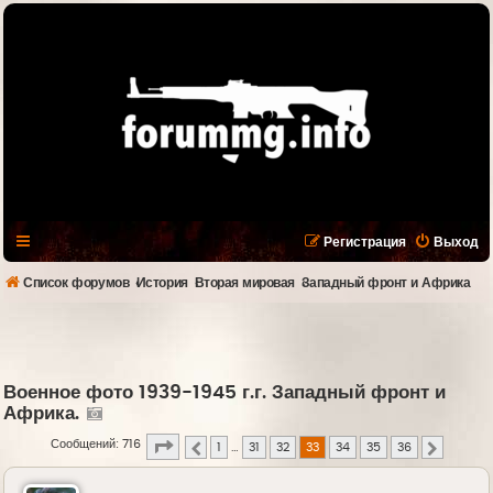
Регистрация
Выход
Список форумов
История
Вторая мировая
Западный фронт и Африка
Военное фото 1939-1945 г.г. Западный фронт и
Африка.
Страница
33
из
36
Сообщений: 716
1
…
31
32
33
34
35
36
Пред.
След.