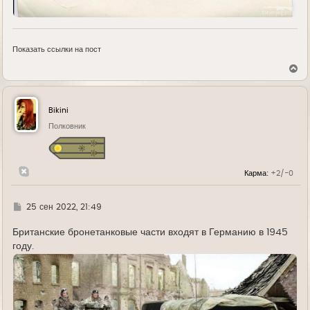
Показать ссылки на пост
В
е
р
н
у
Bikini
т
ь
Полковник
с
я
к
н
Карма:
+2/-0
а
ч
а
л
Г
25 сен 2022, 21:49
у
д
е
Британские бронетанковые части входят в Германию в 1945
году.