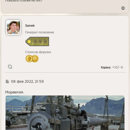
Показать ссылки на пост
В
е
р
н
у
Sanek
т
ь
Генерал-полковник
с
я
к
н
Спонсор форума
а
ч
а
л
Карма:
+10/-0
у
Г
08 фев 2022, 21:59
д
е
Норвегия.