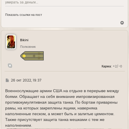
умирать за деньги...
Показать ссылки на пост
В
е
р
н
у
Bikini
т
ь
Полковник
с
я
к
н
Карма:
+2/-0
а
ч
а
л
Г
26 окт 2022, 19:37
у
д
е
Военнослужащие армии США на отдыхе в перерыве между
боями. Обращает на себя внимание импровизированная
противокумулятивная защита танка. По бортам приварены
рамы, на которых закреплены ящики, наверняка
наполненные песком, а может быть и залитые цементом.
Также присутствует защита танка мешками с тем же
наполнением.