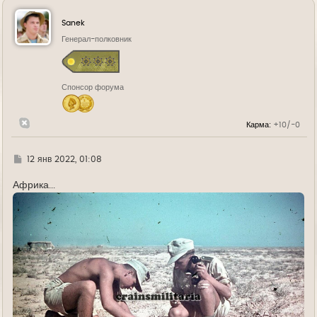
н
у
Sanek
т
ь
Генерал-полковник
с
я
к
н
Спонсор форума
а
ч
а
л
Карма:
+10/-0
у
Г
12 янв 2022, 01:08
д
е
Африка...