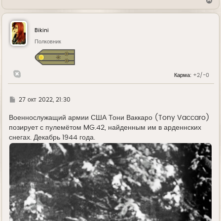
В
е
р
н
у
Bikini
т
ь
Полковник
с
я
к
н
Карма:
+2/-0
а
ч
а
л
Г
27 окт 2022, 21:30
у
д
е
Военнослужащий армии США Тони Ваккаро (Tony Vaccaro)
позирует с пулемётом MG.42, найденным им в арденнских
снегах. Декабрь 1944 года.