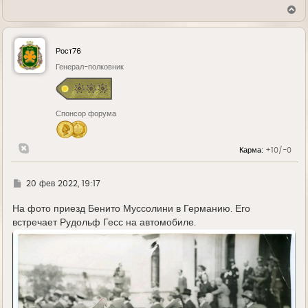
В
е
р
н
у
Рост76
т
ь
Генерал-полковник
с
я
к
н
Спонсор форума
а
ч
а
л
Карма:
+10/-0
у
Г
20 фев 2022, 19:17
д
е
На фото приезд Бенито Муссолини в Германию. Его
встречает Рудольф Гесс на автомобиле.