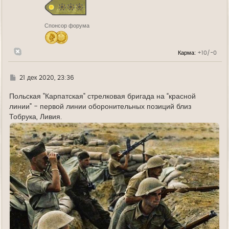
я
к
н
Спонсор форума
а
ч
а
л
Карма:
+10/-0
у
Г
21 дек 2020, 23:36
д
е
Польская "Карпатская" стрелковая бригада на “красной
линии" - первой линии оборонительных позиций близ
Тобрука, Ливия.