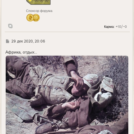
к
н
Спонсор форума
а
ч
а
л
Карма:
+10/-0
у
Г
29 дек 2020, 20:06
д
е
Африка, отдых...