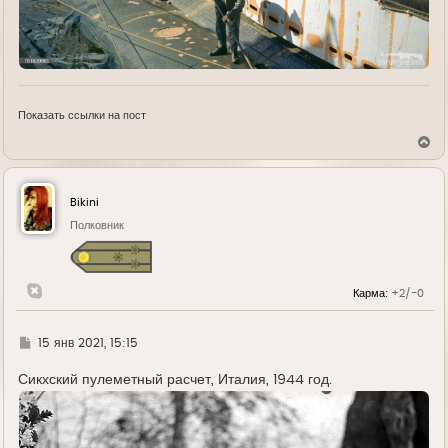
Показать ссылки на пост
В
е
р
н
у
Bikini
т
ь
Полковник
с
я
к
н
Карма:
+2/-0
а
ч
а
л
Г
15 янв 2021, 15:15
у
д
е
Сикхский пулеметный расчет, Италия, 1944 год.