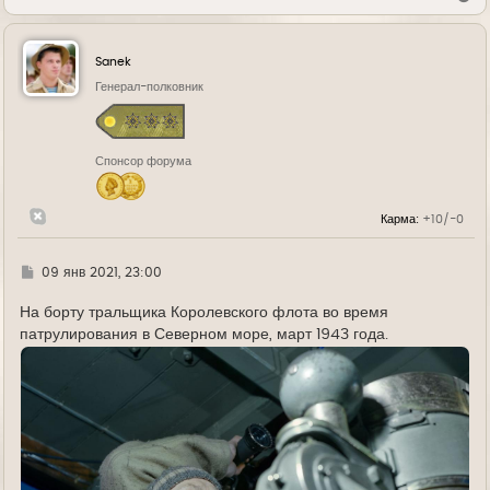
е
р
н
у
Sanek
т
ь
Генерал-полковник
с
я
к
н
Спонсор форума
а
ч
а
л
Карма:
+10/-0
у
Г
09 янв 2021, 23:00
д
е
На борту тральщика Королевского флота во время
патрулирования в Северном море, март 1943 года.