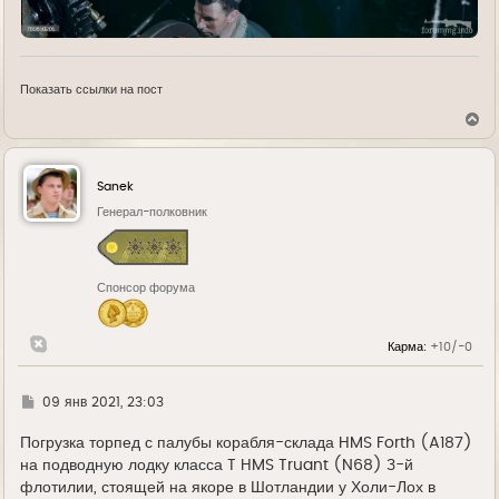
Показать ссылки на пост
В
е
р
н
у
Sanek
т
ь
Генерал-полковник
с
я
к
н
Спонсор форума
а
ч
а
л
Карма:
+10/-0
у
Г
09 янв 2021, 23:03
д
е
Погрузка торпед с палубы корабля-склада HMS Forth (A187)
на подводную лодку класса T HMS Truant (N68) 3-й
флотилии, стоящей на якоре в Шотландии у Холи-Лох в