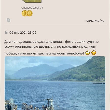
к
н
Спонсор форума
а
ч
а
л
Карма:
+10/-0
у
Г
09 янв 2021, 23:05
д
е
Другие подводные лодки флотилии... фотографии судя по
всему оригинальные цветные, а не раскрашенные... черт
побери, качество лучше, чем на моем телефоне!