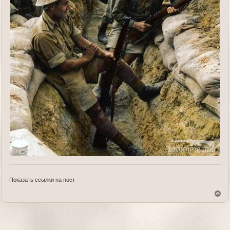
Показать ссылки на пост
В
е
р
н
у
т