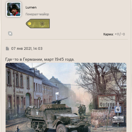
н
у
Lumen
т
ь
Генерал-майор
с
я
к
н
Карма:
+11/-0
а
ч
а
л
Г
07 янв 2021, 14:03
у
д
е
Где-то в Германии, март 1945 года.