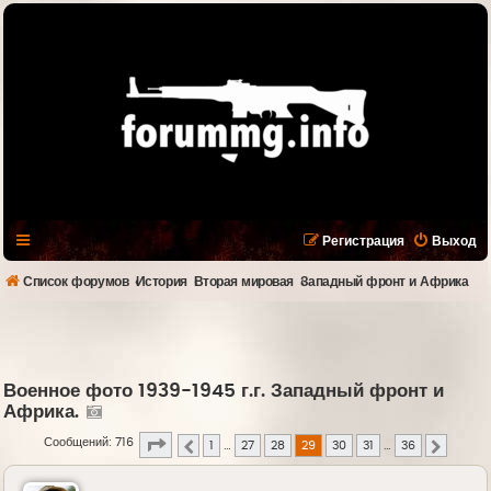
Регистрация
Выход
Список форумов
История
Вторая мировая
Западный фронт и Африка
Военное фото 1939-1945 г.г. Западный фронт и
Африка.
Страница
29
из
36
Сообщений: 716
1
…
27
28
29
30
31
…
36
Пред.
След.