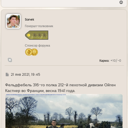
В
е
р
н
у
Sanek
т
ь
Генерал-полковник
с
я
к
н
Спонсор форума
а
ч
а
л
Карма:
+10/-0
у
Г
21 янв 2021, 19:45
д
е
Фельдфебель 316-го полка 212-й пехотной дивизии Ойген
Кастнер во Франции, весна 1941 года.