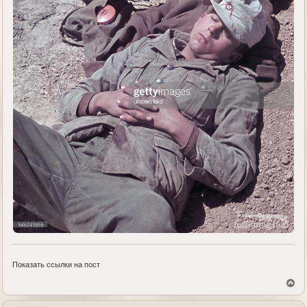
Показать ссылки на пост
В
е
р