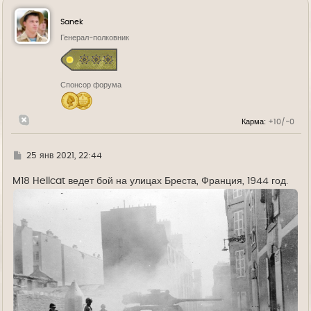
н
у
Sanek
т
ь
Генерал-полковник
с
я
к
н
Спонсор форума
а
ч
а
л
Карма:
+10/-0
у
Г
25 янв 2021, 22:44
д
е
M18 Hellcat ведет бой на улицах Бреста, Франция, 1944 год.