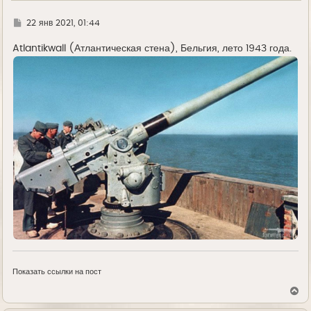
Г
22 янв 2021, 01:44
д
е
Atlantikwall (Атлантическая стена), Бельгия, лето 1943 года.
Показать ссылки на пост
В
е
р