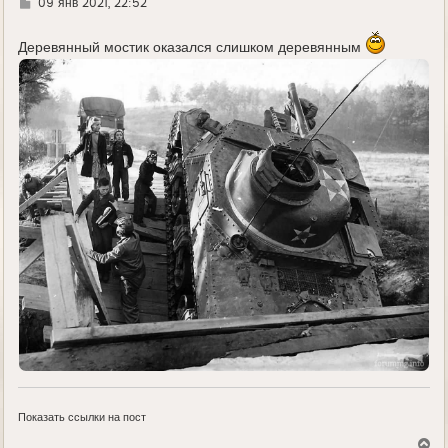
Г
09 янв 2021, 22:52
д
е
Деревянный мостик оказался слишком деревянным
Показать ссылки на пост
В