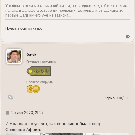
У войны, в отличие от мирной жизни, нет заднего хода. Стоит только
начать, и дальше шестеренки провернут до конца, и от сделавших
первые шаги ничего уже не зависит...
Показать ссылки на пост
В
е
р
н
у
Sanek
т
ь
Генерал-полковник
с
я
к
н
Спонсор форума
а
ч
а
л
Карма:
+10/-0
у
Г
25 дек 2020, 21:27
д
е
И молодая не узнает, каков танкиста был конец..................
Северная Африка...