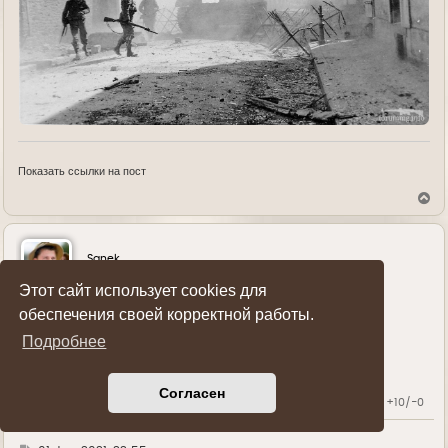
Показать ссылки на пост
В
е
р
н
у
Sanek
т
ь
Генерал-полковник
Этот сайт использует cookies для
с
я
обеспечения своей корректной работы.
к
н
Подробнее
Спонсор форума
а
ч
а
Согласен
л
Карма:
+10/-0
у