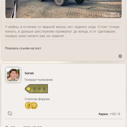
У войны, в отличие от мирной жизни, нет заднего хода. Стоит только
начать, и дальше шестеренки провернут до конца, и от сделавших
первые шаги ничего уже не зависит...
Показать ссылки на пост
В
е
р
н
у
Sanek
т
ь
Генерал-полковник
с
я
к
н
Спонсор форума
а
ч
а
л
Карма:
+10/-0
у