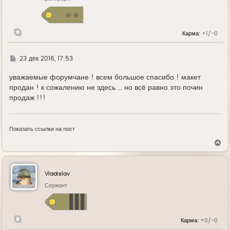
Карма:
+1/-0
Г
23 дек 2016, 17:53
д
е
уважаемые форумчане ! всем большое спасибо ! макет
продан ! к сожалению не здесь ... но всё равно это почин
продаж !!!
Показать ссылки на пост
В
е
р
н
у
Vladislav
т
ь
Сержант
с
я
к
н
Карма:
+0/-0
а
ч