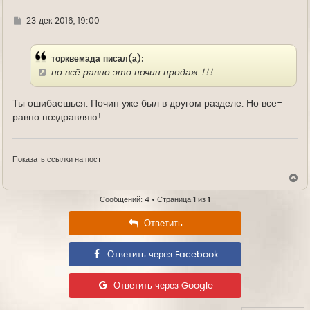
а
л
Г
23 дек 2016, 19:00
у
д
е
торквемада писал(а):
но всё равно это почин продаж !!!
Ты ошибаешься. Почин уже был в другом разделе. Но все-
равно поздравляю!
Показать ссылки на пост
В
е
р
Сообщений: 4 • Страница
1
из
1
н
у
Ответить
т
ь
с
Ответить через Facebook
я
к
н
а
Ответить через Google
ч
а