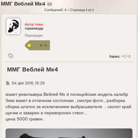
ММГ Веблей Мк4
Сообщений: 4 • Страница
1
из
1
Автор темы
торквемада
Прапорщик
Карма:
+1/-0
ММГ Веблей Мк4
Г
04 дек 2016, 19:29
д
е
макет револьвера Веблей Мк 4 полицейская модель калибр
9мм макет в отличном состоянии , смотри фото , разборка
сборка штатно за исключением выбрасывателя ... сколот край
щечки и заварен и переворонен ствол ...
цена 9000 гривен.