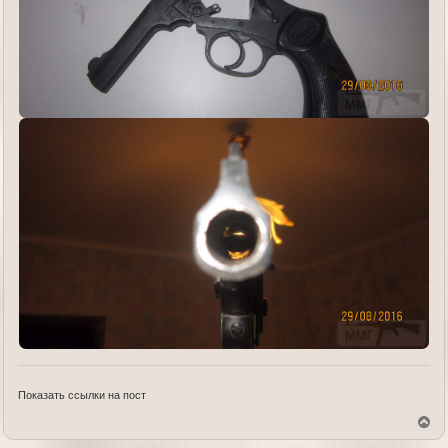
Показать ссылки на пост
В
е