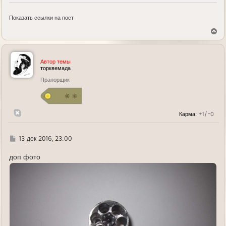
Показать ссылки на пост
В
е
р
н
у
Автор темы
т
торквемада
ь
Прапорщик
с
я
к
н
а
Карма:
+1/-0
ч
а
л
у
Г
13 дек 2016, 23:00
д
е
доп фото