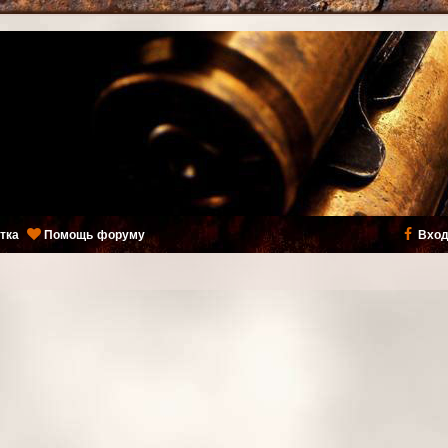
тка
Помощь форуму
Вход