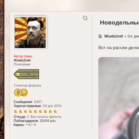
Новодельные
Г
Wseb2net
»
04 дек
д
е
Вот на рассии дела
Автор темы
Wseb2net
Полковник
Спонсор форума
Сообщения:
6307
Зарегистрирован:
03 дек 2016
Откуда:
С Восточного фронта
Поблагодарили:
20416 раз
Карма:
+4/-0