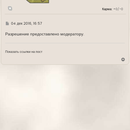
к
н
Карма:
+0/-0
а
ч
а
л
Г
04 дек 2016, 16:57
у
д
е
Разрешение предоставлено модератору.
Показать ссылки на пост
В
е
р
н
у
т
ь
с
я
к
н
а
ч
а
л
у