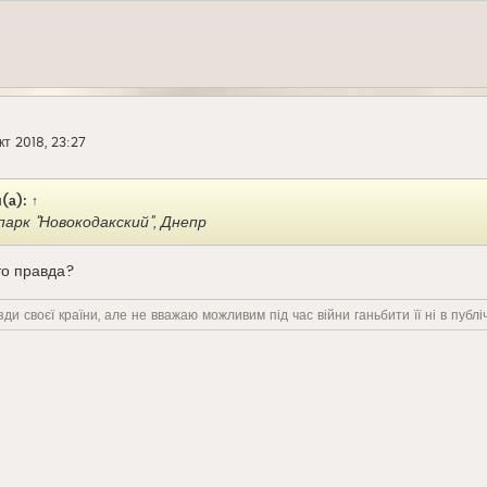
кт 2018, 23:27
(а):
↑
арк "Новокодакский", Днепр
то правда?
ди своєї країни, але не вважаю можливим під час війни ганьбити її ні в публіч