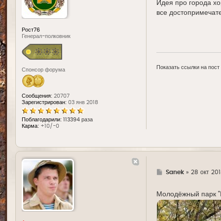
Идея про города х
все достопримечате
Рост76
Генерал-полковник
Показать ссылки на пост
Спонсор форума
Сообщения:
20707
Зарегистрирован:
03 янв 2018
Поблагодарили:
113394 раза
Карма:
+10/-0
Г
Sanek
»
28 окт 201
д
е
Молодёжный парк "