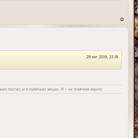
В
е
р
н
у
т
ь
с
я
28 окт 2018, 23:18
к
н
а
ч
а
л
у
них постах, ні в публічних місцях. Я - не помічник ворогу.