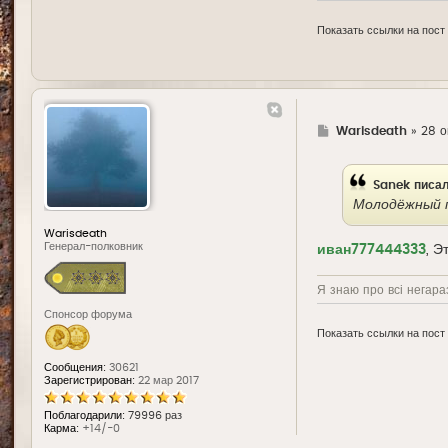
Показать ссылки на пост
Г
Warisdeath
»
28 о
д
е
Sanek
писал
Молодёжный п
Warisdeath
Генерал-полковник
иван777444333
, Э
Я знаю про всі негараз
Спонсор форума
Показать ссылки на пост
Сообщения:
30621
Зарегистрирован:
22 мар 2017
Поблагодарили:
79996 раз
Карма:
+14/-0