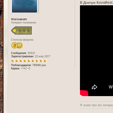
е
В Днепре Kovalfest
Warisdeath
Генерал-полковник
Спонсор форума
Сообщения:
30621
Зарегистрирован:
22 мар 2017
Поблагодарили:
79996 раз
Карма:
+14/-0
Я знаю про всі негараз