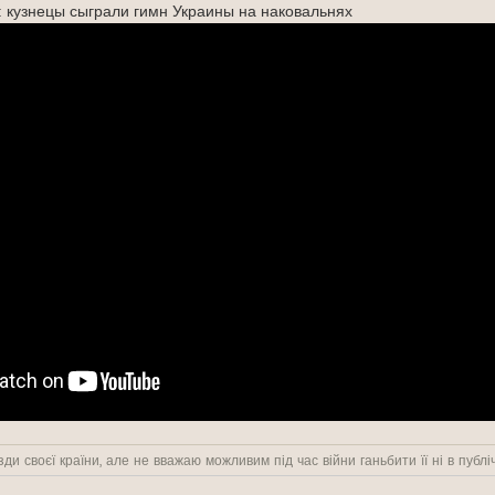
: кузнецы сыграли гимн Украины на наковальнях
ди своєї країни, але не вважаю можливим під час війни ганьбити її ні в публіч