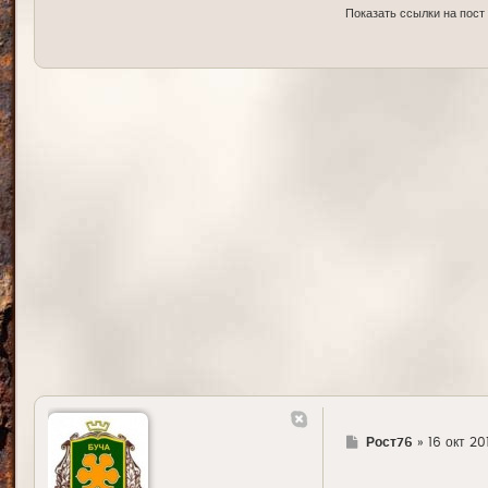
Показать ссылки на пост
Г
Рост76
»
16 окт 20
д
е