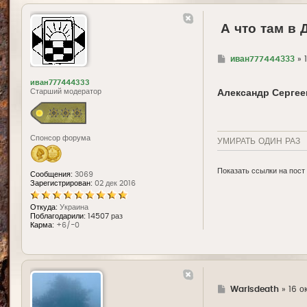
А что там в 
Г
иван777444333
»
д
е
иван777444333
Старший модератор
Александр Сергее
Спонсор форума
УМИРАТЬ ОДИН РАЗ
Показать ссылки на пост
Сообщения:
3069
Зарегистрирован:
02 дек 2016
Откуда:
Украина
Поблагодарили:
14507 раз
Карма:
+6/-0
Г
Warisdeath
»
16 о
д