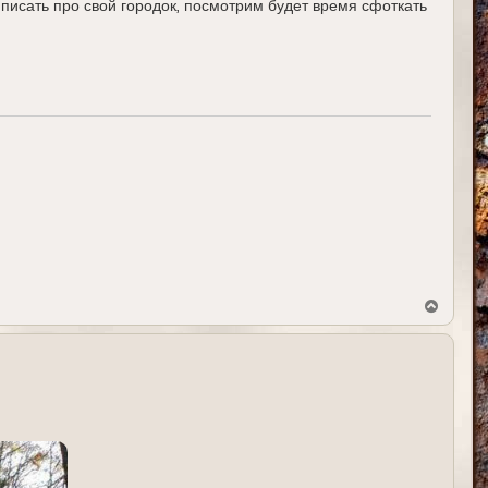
писать про свой городок, посмотрим будет время сфоткать
В
е
р
н
у
т
ь
с
я
к
н
а