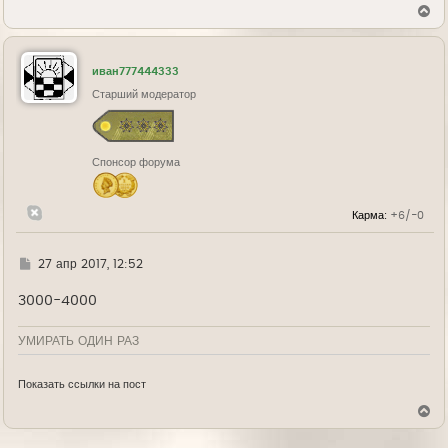
В
е
р
н
у
иван777444333
т
ь
Старший модератор
с
я
к
н
Спонсор форума
а
ч
а
л
Карма:
+6/-0
у
Г
27 апр 2017, 12:52
д
е
3000-4000
УМИРАТЬ ОДИН РАЗ
Показать ссылки на пост
В
е
р