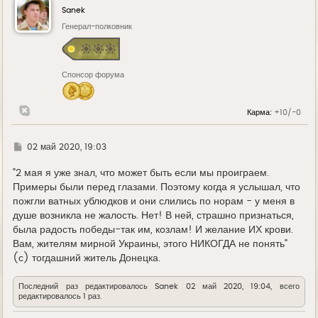
у
Sanek
т
ь
Генерал-полковник
с
я
к
н
Спонсор форума
а
ч
а
л
Карма:
+10/-0
у
Г
02 май 2020, 19:03
д
е
"2 мая я уже знал, что может быть если мы проиграем.
Примеры были перед глазами. Поэтому когда я услышал, что
пожгли ватных ублюдков и они слились по норам - у меня в
душе возникла не жалость. Нет! В ней, страшно признаться,
была радость победы-так им, козлам! И желание ИХ крови.
Вам, жителям мирной Украины, этого НИКОГДА не понять"
(с) тогдашний житель Донецка.
Последний раз редактировалось
Sanek
02 май 2020, 19:04, всего
редактировалось 1 раз.