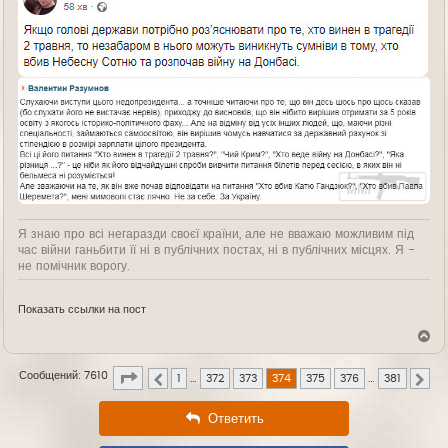
Я знаю про всі негаразди своєї країни, але не вважаю можливим під
час війни ганьбити її ні в публічних постах, ні в публічних місцях. Я -
не помічник ворогу.
Показать ссылки на пост
В
е
р
Страница
374
из
381
Сообщений: 7610
н
1
…
372
373
374
375
376
…
381
Пред.
Сле
у
т
Ответить
ь
с
я