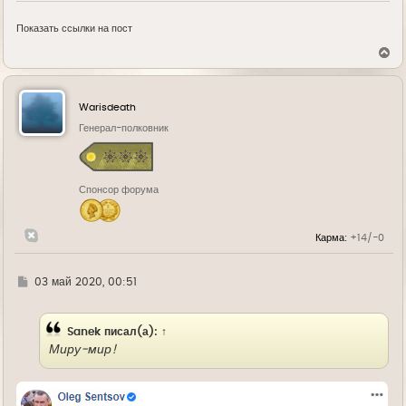
Показать ссылки на пост
В
е
р
н
у
Warisdeath
т
ь
Генерал-полковник
с
я
к
н
Спонсор форума
а
ч
а
л
Карма:
+14/-0
у
Г
03 май 2020, 00:51
д
е
Sanek
писал(а):
↑
Миру-мир!