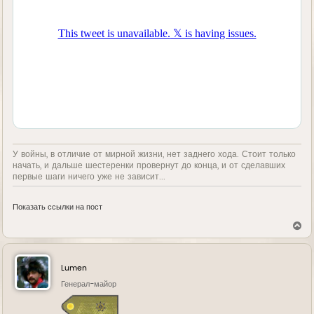
У войны, в отличие от мирной жизни, нет заднего хода. Стоит только
начать, и дальше шестеренки провернут до конца, и от сделавших
первые шаги ничего уже не зависит...
Показать ссылки на пост
В
е
р
н
у
Lumen
т
ь
Генерал-майор
с
я
к