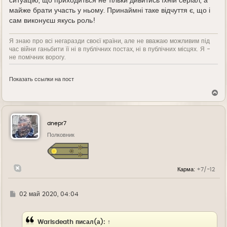
ситуацію, що приходиться не тільки дивитись їхній серіал, а
майже брати участь у ньому. Принаймні таке відчуття є, що і
сам виконуєш якусь роль!
Я знаю про всі негаразди своєї країни, але не вважаю можливим під
час війни ганьбити її ні в публічних постах, ні в публічних місцях. Я -
не помічник ворогу.
Показать ссылки на пост
В
е
р
н
у
dnepr7
т
ь
Полковник
с
я
к
н
Карма:
+7/-12
а
ч
а
л
Г
02 май 2020, 04:04
у
д
е
Warisdeath
писал(а):
↑