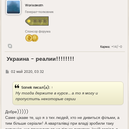
Warisdeath
Генерал-полковник
Спонсор форума
Карма:
+14/-0
Украина - реалии!!!!!!!!
Г
02 май 2020, 03:32
д
е
Sanek
писал(а):
↑
Ну тогда держите в курсе... а то я могу и
пропустить некоторые серии
Добре)))))
Саме цікаве те, що я з тих людей, хто не дивиться фільми, а
тим більше серіали! А кварталівці при владі зробили таку