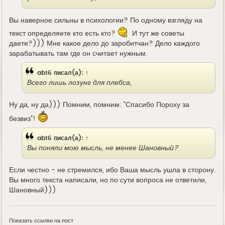
Вы наверное сильны в психологии? По одному взгляду на
текст определяете кто есть кто?
И тут же советы
даете?))) Мне какое дело до заробитчан? Дело каждого
зарабатывать там где он считает нужным.
ab16
писал(а):
↑
Всего лишь лозунг для плебса,
Ну да, ну да))) Помним, помним: "Спасибо Пороху за
безвиз"!
ab16
писал(а):
↑
Вы поняли мою мысль, не менее Шановный?
Если честно - не стремился, ибо Ваша мысль ушла в сторону.
Вы много текста написали, но по сути вопроса не ответили,
Шановный)))
Показать ссылки на пост