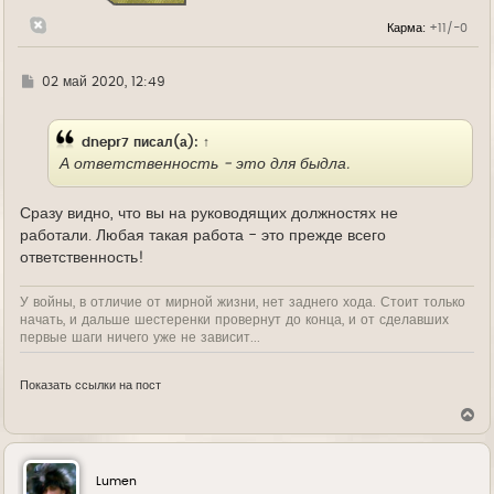
н
Карма:
+11/-0
а
ч
а
л
Г
02 май 2020, 12:49
у
д
е
dnepr7
писал(а):
↑
А ответственность - это для быдла.
Сразу видно, что вы на руководящих должностях не
работали. Любая такая работа - это прежде всего
ответственность!
У войны, в отличие от мирной жизни, нет заднего хода. Стоит только
начать, и дальше шестеренки провернут до конца, и от сделавших
первые шаги ничего уже не зависит...
Показать ссылки на пост
В
е
р
н
у
Lumen
т