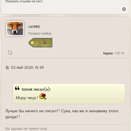
Показать ссылки на пост
В
е
р
н
у
Lis1980
т
ь
Генерал-майор
с
я
к
н
Карма:
+3/-0
а
ч
а
л
Г
02 май 2020, 19:36
у
д
е
Sanek писал(а):
Миру-мир!
Лучше бы ничего не писал!! Сука, как же я ненавижу этого
урода!!
На дурака не нужен нож,