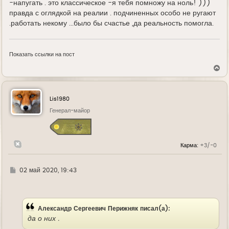
-напугать . это классическое -я тебя помножу на ноль! )))
правда с оглядкой на реалии . подчиненных особо не ругают
.работать некому ...было бы счастье ,да реальность помогла.
Показать ссылки на пост
В
е
р
н
у
Lis1980
т
ь
Генерал-майор
с
я
к
н
Карма:
+3/-0
а
ч
а
л
Г
02 май 2020, 19:43
у
д
е
Александр Сергеевич Перижняк писал(а):
да о них .