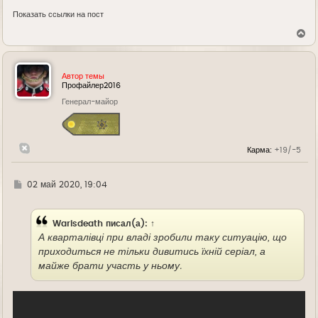
Показать ссылки на пост
В
е
р
н
у
Автор темы
т
Профайлер2016
ь
Генерал-майор
с
я
к
н
а
Карма:
+19/-5
ч
а
л
у
Г
02 май 2020, 19:04
д
е
Warisdeath
писал(а):
↑
А кварталівці при владі зробили таку ситуацію, що
приходиться не тільки дивитись їхній серіал, а
майже брати участь у ньому.