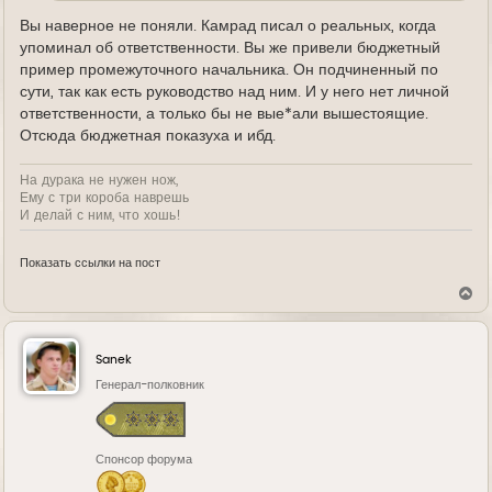
Вы наверное не поняли. Камрад писал о реальных, когда
упоминал об ответственности. Вы же привели бюджетный
пример промежуточного начальника. Он подчиненный по
сути, так как есть руководство над ним. И у него нет личной
ответственности, а только бы не вые*али вышестоящие.
Отсюда бюджетная показуха и ибд.
На дурака не нужен нож,
Ему с три короба наврешь
И делай с ним, что хошь!
Показать ссылки на пост
В
е
р
н
у
Sanek
т
ь
Генерал-полковник
с
я
к
н
Спонсор форума
а
ч
а