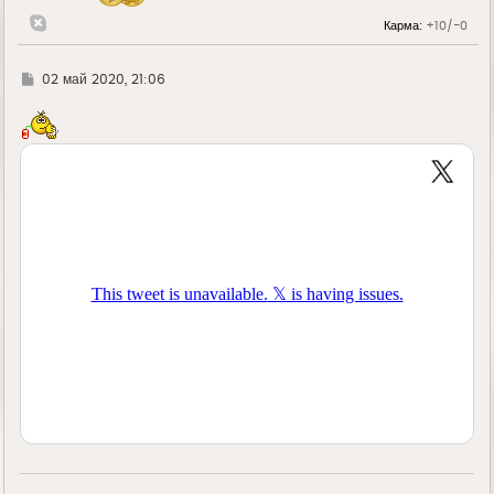
л
Карма:
+10/-0
у
Г
02 май 2020, 21:06
д
е