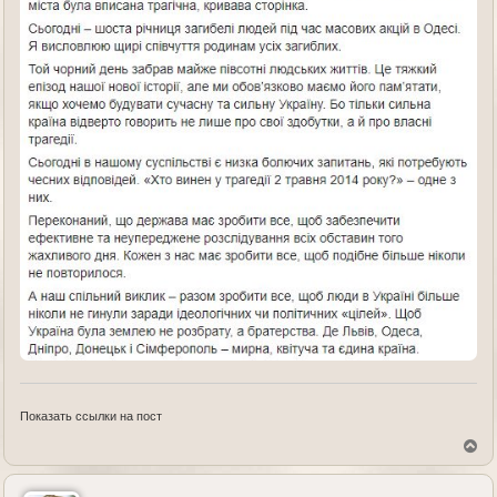
Показать ссылки на пост
В
е
р
н