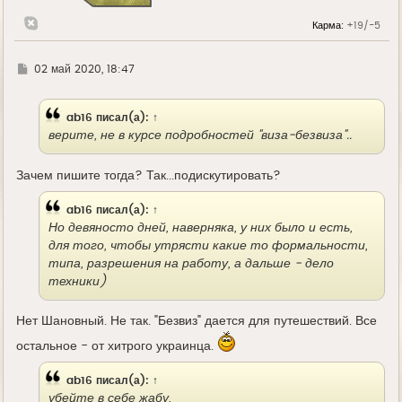
н
а
Карма:
+19/-5
ч
а
л
у
Г
02 май 2020, 18:47
д
е
ab16
писал(а):
↑
верите, не в курсе подробностей "виза-безвиза"..
Зачем пишите тогда? Так...подискутировать?
ab16
писал(а):
↑
Но девяносто дней, наверняка, у них было и есть,
для того, чтобы утрясти какие то формальности,
типа, разрешения на работу, а дальше - дело
техники)
Нет Шановный. Не так. "Безвиз" дается для путешествий. Все
остальное - от хитрого украинца.
ab16
писал(а):
↑
убейте в себе жабу,