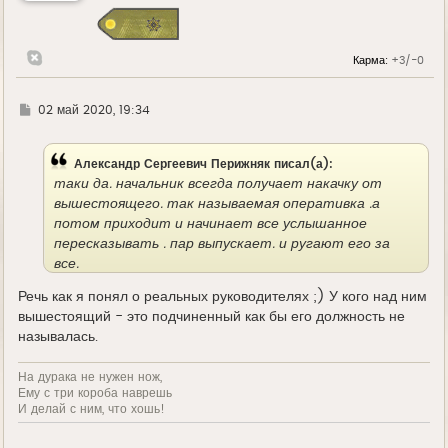
с
я
к
н
Карма:
+3/-0
а
ч
а
л
Г
02 май 2020, 19:34
у
д
е
Александр Сергеевич Перижняк писал(а):
таки да. начальник всегда получает накачку от
вышестоящего. так называемая оперативка .а
потом приходит и начинает все услышанное
пересказывать . пар выпускает. и ругают его за
все.
Речь как я понял о реальных руководителях ;) У кого над ним
вышестоящий - это подчиненный как бы его должность не
называлась.
На дурака не нужен нож,
Ему с три короба наврешь
И делай с ним, что хошь!