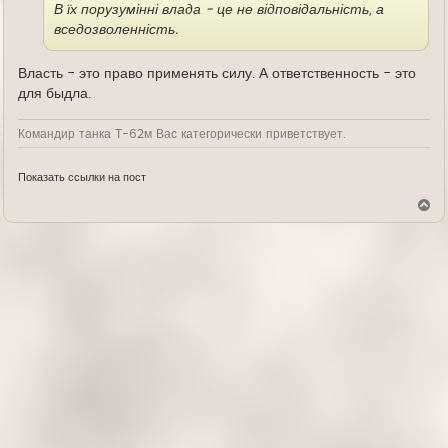
В їх порузумінні влада - це не відповідальність, а
вседозволенність.
Власть - это право применять силу. А ответственность - это
для быдла.
Командир танка Т-62м Вас категорически приветствует.
Показать ссылки на пост
В
е
р
н
у
т
ь
с
я
к
н
а
ч
а
л
у