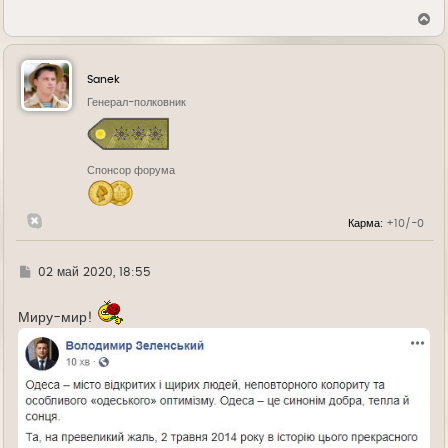
В
е
р
н
у
Sanek
т
ь
Генерал-полковник
с
я
к
н
Спонсор форума
а
ч
а
л
Карма:
+10/-0
у
Г
02 май 2020, 18:55
д
е
Миру-мир!