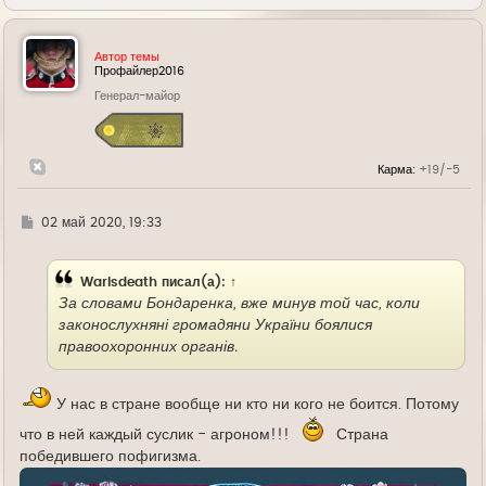
е
р
н
у
Автор темы
т
Профайлер2016
ь
Генерал-майор
с
я
к
н
а
Карма:
+19/-5
ч
а
л
у
Г
02 май 2020, 19:33
д
е
Warisdeath
писал(а):
↑
За словами Бондаренка, вже минув той час, коли
законослухняні громадяни України боялися
правоохоронних органів.
У нас в стране вообще ни кто ни кого не боится. Потому
что в ней каждый суслик - агроном!!!
Страна
победившего пофигизма.