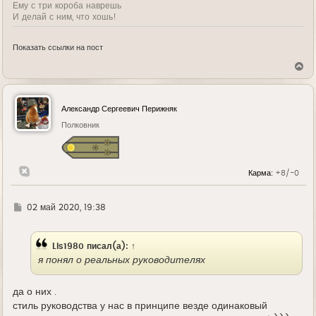
Ему с три короба наврешь
И делай с ним, что хошь!
Показать ссылки на пост
В
е
р
н
у
Александр Сергеевич Перижняк
т
ь
Полковник
с
я
к
н
Карма:
+8/-0
а
ч
а
л
Г
02 май 2020, 19:38
у
д
е
Lis1980
писал(а):
↑
я понял о реальных руководителях
да о них .
стиль руководства у нас в принципе везде одинаковый