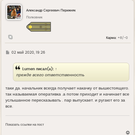
р
н
у
Александр Сергеевич Перижняк
т
ь
Полковник
с
я
к
н
Карма:
+8/-0
а
ч
а
л
Г
02 май 2020, 19:26
у
д
е
Lumen
писал(а):
↑
прежде всего ответственность
таки да. начальник всегда получает накачку от вышестоящего.
так называемая оперативка .а потом приходит и начинает все
услышанное пересказывать . пар выпускает. и ругают его за
все.
Показать ссылки на пост
В