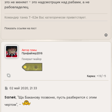
это не меняет - это надсмотрщик над рабами, а не
рабовладелец.
Командир танка Т-62м Вас категорически приветствует.
Показать ссылки на пост
В
е
р
н
у
Автор темы
т
Профайлер2016
ь
Генерал-майор
с
я
к
н
а
Карма:
+19/-5
ч
а
л
у
Г
02 май 2020, 21:33
д
е
Sanek
, "Ща Баканову позвоню, пусть разберется с этим
чертом", -