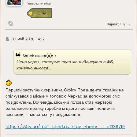
ь
Генерал-майор
с
я
к
н
Карма:
+11/-0
а
ч
а
л
Г
02 май 2020, 14:17
у
д
е
Sanek
писал(а):
↑
Цена угроз, которые тут же публикуют в ФБ,
конечно высока...
Перший заступник керівника Офісу Президента України не
спілкувався з міським головою Черкас за допомогою смс-
повідомлень. Вочевидь, міський голова став жертвою
банального пранку і зробив із цього поспішні політичні
висновки, – мовиться у повідомленні.
https://24tv.ua/mer_cherkas_stav_zhertv ... i_n1336719