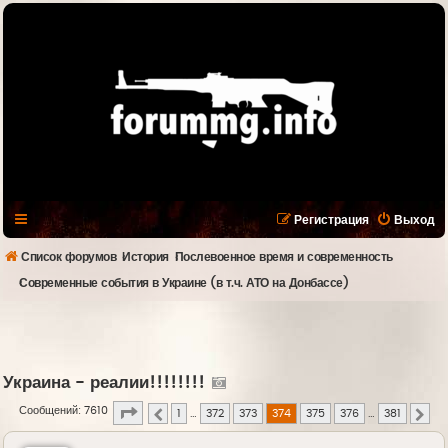
Регистрация
Выход
Список форумов
История
Послевоенное время и современность
Современные события в Украине (в т.ч. АТО на Донбассе)
Украина - реалии!!!!!!!!
Страница
374
из
381
Сообщений: 7610
1
…
372
373
374
375
376
…
381
Пред.
Сле