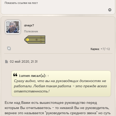
Показать ссылки на пост
В
е
р
н
у
dnepr7
т
ь
Полковник
с
я
к
н
Карма:
+7/-12
а
ч
а
л
Г
02 май 2020, 21:31
у
д
е
Lumen
писал(а):
↑
Сразу видно, что вы на руководящих должностях не
работали. Любая такая работа - это прежде всего
ответственность!
Если над Вами есть вышестоящее руководство перед
которым Вы отчитываетесь - то никакой Вы не руководитель,
вернее это называется "руководитель среднего звена" но суть