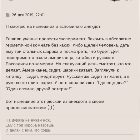
а
ч
а
л
Г
26 дек 2019, 22:01
у
д
е
Я смотрю на нынешних и вспоминаю анекдот:
Решили ученые провести эксперимент. Закрыть в абсолютно
герметичной комнате без каких-либо щелей человека, дать
ему три стальных шарика и посмотреть, что будет. Для
эксперимента взяли американца, китайца и русского.
Рассадили по камерам. На следующий день смотрят, кто что
делает. Американец сидит, шарики катает. Заглянули к
китайцу - сидит, медитирует. Русский же сидит и плачет, а в
руке всего один шарик. У него спрашивают: "Где еще два?".
"Один сломал, другой потерял!"
Вот нынешние этот рюский из анекдота в своем
профессионализме )))
На дурака не нужен нож,
Ему с три короба наврешь
И делай с ним, что хошь!