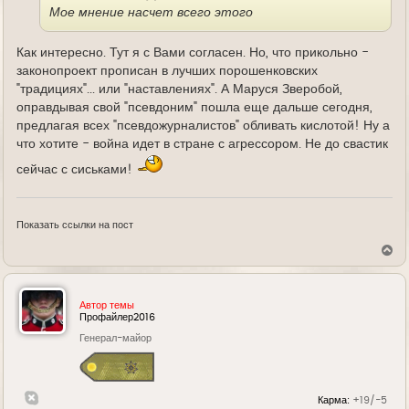
Мое мнение насчет всего этого
Как интересно. Тут я с Вами согласен. Но, что прикольно -
законопроект прописан в лучших порошенковских
"традициях"... или "наставлениях". А Маруся Зверобой,
оправдывая свой "псевдоним" пошла еще дальше сегодня,
предлагая всех "псевдожурналистов" обливать кислотой! Ну а
что хотите - война идет в стране с агрессором. Не до свастик
сейчас с сиськами!
Показать ссылки на пост
В
е
р
н
у
Автор темы
т
Профайлер2016
ь
Генерал-майор
с
я
к
н
а
Карма:
+19/-5
ч