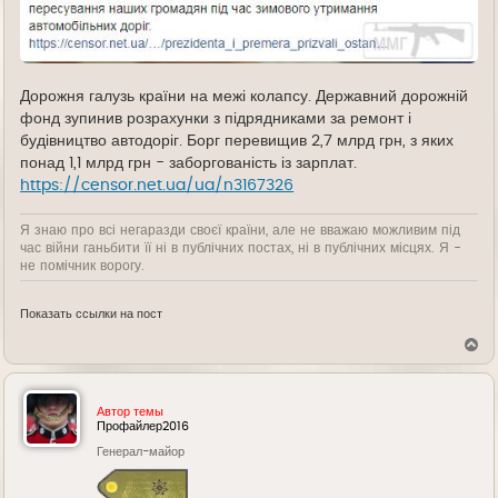
Дорожня галузь країни на межі колапсу. Державний дорожній
фонд зупинив розрахунки з підрядниками за ремонт і
будівництво автодоріг. Борг перевищив 2,7 млрд грн, з яких
понад 1,1 млрд грн - заборгованість із зарплат.
https://censor.net.ua/ua/n3167326
Я знаю про всі негаразди своєї країни, але не вважаю можливим під
час війни ганьбити її ні в публічних постах, ні в публічних місцях. Я -
не помічник ворогу.
Показать ссылки на пост
В
е
р
н
у
Автор темы
т
Профайлер2016
ь
Генерал-майор
с
я
к