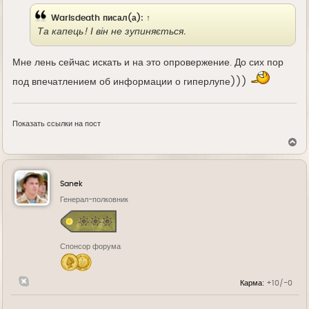
Warisdeath
писал(а):
↑
Та капець! І він не зупиняється.
Мне лень сейчас искать и на это опровержение. До сих пор
под впечатлением об информации о гиперлупе)))
Показать ссылки на пост
В
е
р
н
у
Sanek
т
ь
Генерал-полковник
с
я
к
н
Спонсор форума
а
ч
а
л
Карма:
+10/-0
у