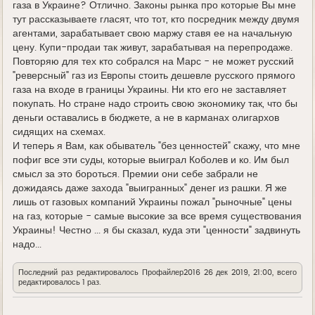
газа в Украине? Отлично. Законы рынка про которые Вы мне
тут рассказываете гласят, что тот, кто посредник между двумя
агентами, зарабатывает свою маржу ставя ее на начальную
цену. Купи-продаи так живут, зарабатывая на перепродаже.
Повторяю для тех кто собрался на Марс - не может русский
"реверсный" газ из Европы стоить дешевле русского прямого
газа на входе в границы Украины. Ни кто его не заставляет
покупать. Но стране надо строить свою экономику так, что бы
деньги оставались в бюджете, а не в карманах олигархов
сидящих на схемах.
И теперь я Вам, как обыватель "без ценностей" скажу, что мне
пофиг все эти суды, которые выиграл Коболев и ко. Им был
смысл за это бороться. Премии они себе забрали не
дожидаясь даже захода "выигранных" денег из рашки. Я же
лишь от газовых компаний Украины пожал "рыночные" цены
на газ, которые - самые высокие за все время существования
Украины! Честно ... я бы сказал, куда эти "ценности" задвинуть
надо...
Последний раз редактировалось
Профайлер2016
26 дек 2019, 21:00, всего
редактировалось 1 раз.