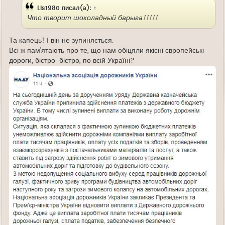
Lis1980
писал(а):
↑
Что творит шоколадный барыга!!!!!
Та капець! І він не зупиняється.
Всі ж пам'ятають про те, що нам обіцяли якісні європейські
дороги, бістро-бістро, по всій Україні?