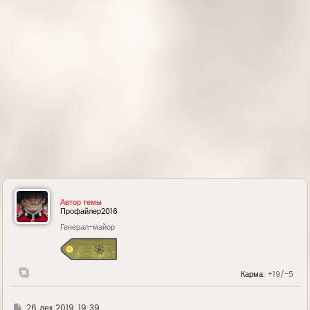
а
ч
а
л
у
Автор темы
Профайлер2016
Генерал-майор
Карма:
+19/-5
Г
26 дек 2019, 19:39