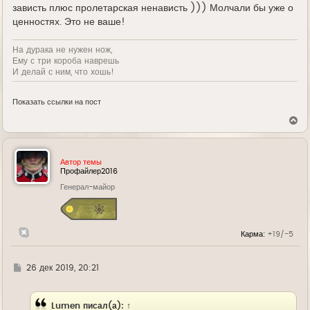
зависть плюс пролетарская ненависть ))) Молчали бы уже о
ценностях. Это не ваше!
На дурака не нужен нож,
Ему с три короба наврешь
И делай с ним, что хошь!
Показать ссылки на пост
В
е
р
н
у
Автор темы
т
Профайлер2016
ь
Генерал-майор
с
я
к
н
а
Карма:
+19/-5
ч
а
л
у
Г
26 дек 2019, 20:21
д
е
Lumen
писал(а):
↑