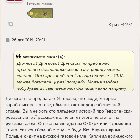
Генерал-майор
с
я
к
н
а
Карма:
+19/-5
ч
а
л
у
Г
26 дек 2019, 20:01
д
е
Warisdeath
писал(а):
↑
Для чого? Для кого? Для своїх потреб в нас
практично достатньо свого газу, решту можна
купити. От якраз той, що Польща привезе з США
можна докупати у разі потреби. Можна згодом
побудувати і свій термінал для приймання напряму.
Але це згодом. На сьогодні нам є куди вкладати
Ни чего я не предлагаю. Я говорю, что люди, которые
кошти, яких дуже не вистачає Навіщо нам зараз
зарабатывают на газе, обманывают народ собственной
будувати цей хаб, коли в нас є готова ГТС, на якій
страны. Вы мне хоть сто пятьдесят историй про "европейский
ми заробляємо саме транзитом через неї з роісі до
реверсный газ" расскажите, но он от этого не станет не
ЕС? Ви пропонуєте зупинити її, порізати на метал?
русским газом! Он все равно идет из Сибири или Туркмении.
Точка. Биться лбом об стену не буду. Вся Европа, кроме
Польши, сидит на русской газовой игле. Капли американского