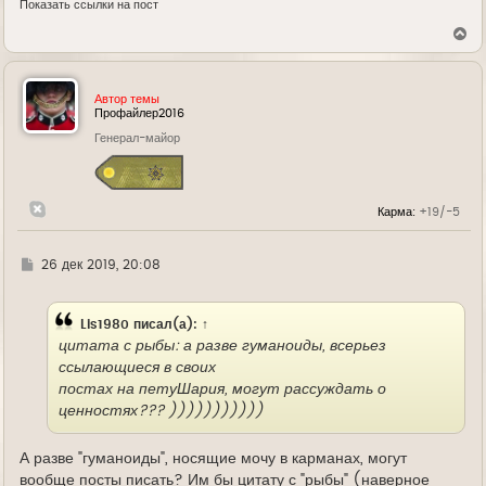
Показать ссылки на пост
В
е
р
н
у
Автор темы
т
Профайлер2016
ь
Генерал-майор
с
я
к
н
а
Карма:
+19/-5
ч
а
л
у
Г
26 дек 2019, 20:08
д
е
Lis1980
писал(а):
↑
цитата с рыбы: а разве гуманоиды, всерьез
ссылающиеся в своих
постах на петуШария, могут рассуждать о
ценностях??? )))))))))))
А разве "гуманоиды", носящие мочу в карманах, могут
вообще посты писать? Им бы цитату с "рыбы" (наверное