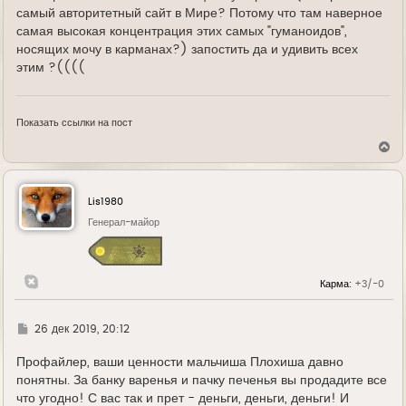
самый авторитетный сайт в Мире? Потому что там наверное
самая высокая концентрация этих самых "гуманоидов",
носящих мочу в карманах?) запостить да и удивить всех
этим ?((((
Показать ссылки на пост
В
е
р
н
у
Lis1980
т
ь
Генерал-майор
с
я
к
н
Карма:
+3/-0
а
ч
а
л
Г
26 дек 2019, 20:12
у
д
е
Профайлер, ваши ценности мальчиша Плохиша давно
понятны. За банку варенья и пачку печенья вы продадите все
что угодно! С вас так и прет - деньги, деньги, деньги! И