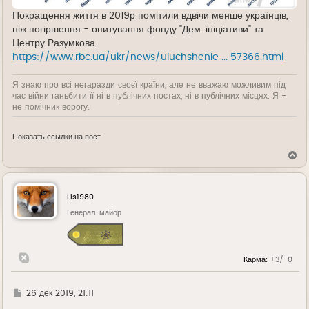
Покращення життя в 2019р помітили вдвічи менше українців,
ніж погіршення - опитування фонду "Дем. ініціативи" та
Центру Разумкова.
https://www.rbc.ua/ukr/news/uluchshenie ... 57366.html
Я знаю про всі негаразди своєї країни, але не вважаю можливим під
час війни ганьбити її ні в публічних постах, ні в публічних місцях. Я -
не помічник ворогу.
Показать ссылки на пост
В
е
р
н
у
Lis1980
т
ь
Генерал-майор
с
я
к
н
Карма:
+3/-0
а
ч
а
л
Г
26 дек 2019, 21:11
у
д