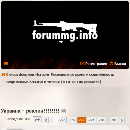
Регистрация
Выход
Список форумов
История
Послевоенное время и современность
Современные события в Украине (в т.ч. АТО на Донбассе)
Украина - реалии!!!!!!!!
Страница
274
из
381
Сообщений: 7610
1
…
272
273
274
275
276
…
381
Пред.
Сле