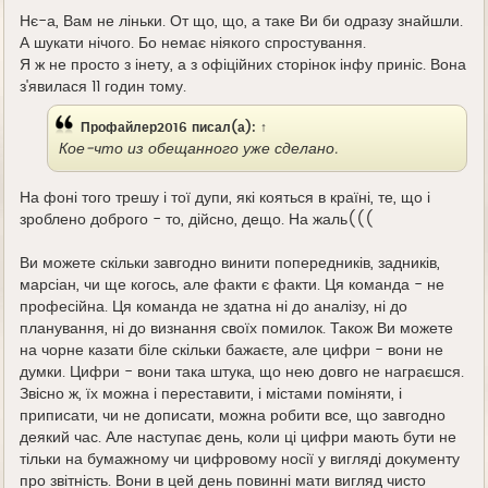
Нє-а, Вам не ліньки. От що, що, а таке Ви би одразу знайшли.
А шукати нічого. Бо немає ніякого спростування.
Я ж не просто з інету, а з офіційних сторінок інфу приніс. Вона
з'явилася 11 годин тому.
Профайлер2016
писал(а):
↑
Кое-что из обещанного уже сделано.
На фоні того трешу і тої дупи, які кояться в країні, те, що і
зроблено доброго - то, дійсно, дещо. На жаль(((
Ви можете скільки завгодно винити попередників, задників,
марсіан, чи ще когось, але факти є факти. Ця команда - не
професійна. Ця команда не здатна ні до аналізу, ні до
планування, ні до визнання своїх помилок. Також Ви можете
на чорне казати біле скільки бажаєте, але цифри - вони не
думки. Цифри - вони така штука, що нею довго не награєшся.
Звісно ж, їх можна і переставити, і містами поміняти, і
приписати, чи не дописати, можна робити все, що завгодно
деякий час. Але наступає день, коли ці цифри мають бути не
тільки на бумажному чи цифровому носії у вигляді документу
про звітність. Вони в цей день повинні мати вигляд чисто