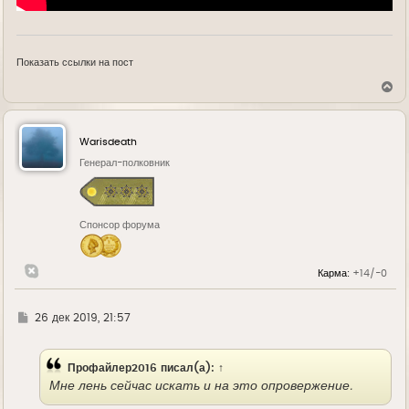
Показать ссылки на пост
В
е
р
н
у
Warisdeath
т
ь
Генерал-полковник
с
я
к
н
Спонсор форума
а
ч
а
л
Карма:
+14/-0
у
Г
26 дек 2019, 21:57
д
е
Профайлер2016
писал(а):
↑
Мне лень сейчас искать и на это опровержение.