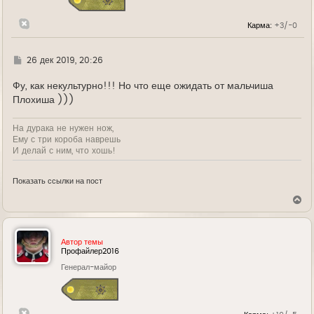
к
н
Карма:
+3/-0
а
ч
а
л
Г
26 дек 2019, 20:26
у
д
е
Фу, как некультурно!!! Но что еще ожидать от мальчиша
Плохиша )))
На дурака не нужен нож,
Ему с три короба наврешь
И делай с ним, что хошь!
Показать ссылки на пост
В
е
р
н
у
Автор темы
т
Профайлер2016
ь
Генерал-майор
с
я
к
н
а