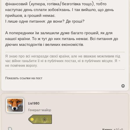
фінансовий (купюра, готівка/безготівка тощо), тобто
наступає день сплати зобов'язань. І так вийшло, що день
прийшов, а грошей немає.
І лише одне питання: де вони? Де гроші?
А попередники їм залишили дуже багато грошей, як для
нашої країни. То ж тут до них питань немає. Всі питання до
діючих мастодонтів і великих економістів.
Я знаю про всі негаразди своєї країни, але не вважаю можливим під
час війни ганьбити її ні в публічних постах, ні в публічних місцях. Я -
не помічник ворогу.
Показать ссылки на пост
В
е
р
н
у
Lis1980
т
ь
Генерал-майор
с
я
к
н
Карма:
+3/-0