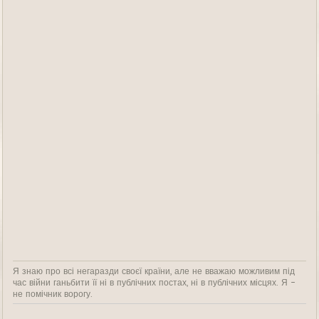
Я знаю про всі негаразди своєї країни, але не вважаю можливим під
час війни ганьбити її ні в публічних постах, ні в публічних місцях. Я -
не помічник ворогу.