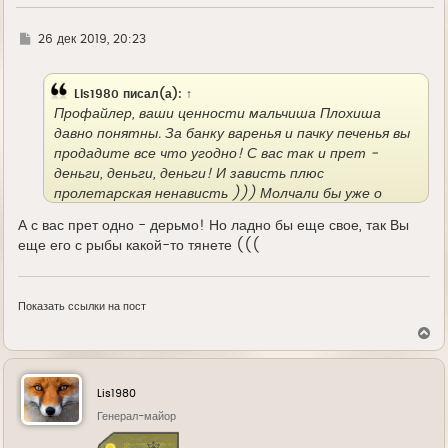
а
л
у
Г
26 дек 2019, 20:23
д
е
Lis1980
писал(а):
↑
Профайлер, ваши ценности мальчиша Плохиша
давно понятны. За банку варенья и пачку печенья вы
продадите все что угодно! С вас так и прет -
деньги, деньги, деньги! И зависть плюс
пролетарская ненависть ))) Молчали бы уже о
ценностях. Это не ваше!
А с вас прет одно - дерьмо! Но ладно бы еще свое, так Вы
еще его с рыбы какой-то тянете (((
Показать ссылки на пост
В
е
р
н
у
Lis1980
т
ь
Генерал-майор
с
я