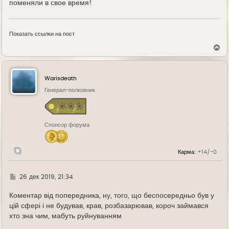
поменяли в свое время!
Показать ссылки на пост
В
е
р
н
у
Warisdeath
т
ь
Генерал-полковник
с
я
к
н
Спонсор форума
а
ч
а
л
Карма:
+14/-0
у
Г
26 дек 2019, 21:34
д
е
Коментар від попередника, ну, того, що беспосередньо був у
цій сфері і не будував, крав, розбазарював, короч займався
хто зна чим, мабуть руйнуванням