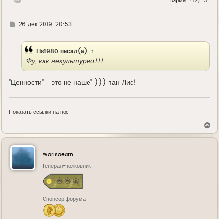
Карма:
+19/-5
ч
а
л
у
Г
26 дек 2019, 20:53
д
е
Lis1980
писал(а):
↑
Фу, как некультурно!!!
"Ценности" - это не наше" ))) пан Лис!
Показать ссылки на пост
В
е
р
н
у
Warisdeath
т
ь
Генерал-полковник
с
я
к
н
Спонсор форума
а
ч
а