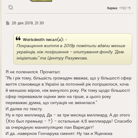
н
а
Карма:
+19/-5
ч
а
л
у
Г
26 дек 2019, 21:30
д
е
Warisdeath
писал(а):
↑
Покращення життя в 2019р помітили вдвічи менше
українців, ніж погіршення - опитування фонду "Дем.
ініціативи" та Центру Разумкова.
Я не поленился. Прочитал:
"Як і рік тому, більшість громадян вважає, що у більшості сфер
життя становище в Україні за поточний рік погіршилося, хоча
й меншою мірою, ніж минулого року. Рік тому щодо більшості
сфер переважали оцінки змін на гірше, а цього року
переважає думка, що ситуація не змінилася."
И далее по тексту.
Ну и про миллиард. Да - за три месяца миллиард. А до этого
(Кто был премьер - ?) - остальные 4,6 миллиарда! Спасибо
за очередную манипуляцию пан Варисдет!
И да...наверное Гончарука сменят. Ну так и Яценюка