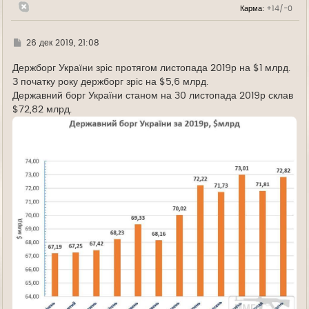
л
Карма:
+14/-0
у
Г
26 дек 2019, 21:08
д
е
Держборг України зріс протягом листопада 2019р на $1 млрд.
З початку року держборг зріс на $5,6 млрд.
Державний борг України станом на 30 листопада 2019р склав
$72,82 млрд.