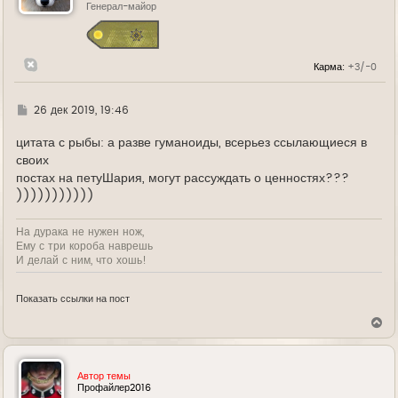
ь
Генерал-майор
с
я
к
н
Карма:
+3/-0
а
ч
а
л
Г
26 дек 2019, 19:46
у
д
е
цитата с рыбы: а разве гуманоиды, всерьез ссылающиеся в
своих
постах на петуШария, могут рассуждать о ценностях???
)))))))))))
На дурака не нужен нож,
Ему с три короба наврешь
И делай с ним, что хошь!
Показать ссылки на пост
В
е
р
н
у
Автор темы
т
Профайлер2016
ь