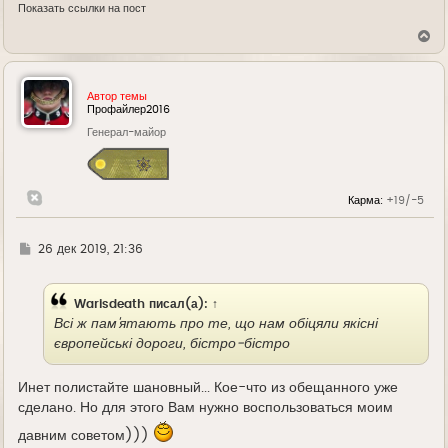
Показать ссылки на пост
В
е
р
н
у
Автор темы
т
Профайлер2016
ь
Генерал-майор
с
я
к
н
а
Карма:
+19/-5
ч
а
л
у
Г
26 дек 2019, 21:36
д
е
Warisdeath
писал(а):
↑
Всі ж пам'ятають про те, що нам обіцяли якісні
європейські дороги, бістро-бістро
Инет полистайте шановный... Кое-что из обещанного уже
сделано. Но для этого Вам нужно воспользоваться моим
давним советом)))