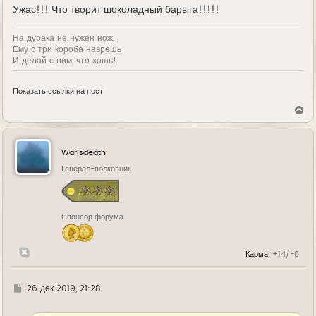
е
Ужас!!! Что творит шоколадный барыга!!!!!
На дурака не нужен нож,
Ему с три короба наврешь
И делай с ним, что хошь!
Показать ссылки на пост
В
е
р
н
у
Warisdeath
т
ь
Генерал-полковник
с
я
к
н
Спонсор форума
а
ч
а
л
Карма:
+14/-0
у
Г
26 дек 2019, 21:28
д
е