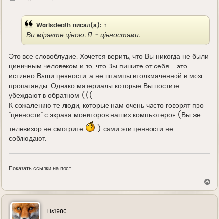
д
е
Warisdeath
писал(а):
↑
Ви міряєте ціною. Я - цінностями.
Это все словоблудие. Хочется верить, что Вы никогда не были
циничным человеком и то, что Вы пишите от себя - это
истинно Ваши ценности, а не штампы втолкмаченной в мозг
пропаганды. Однако материалы которые Вы постите ...
убеждают в обратном (((
К сожалению те люди, которые нам очень часто говорят про
"ценности" с экрана мониторов наших компьютеров (Вы же
телевизор не смотрите
) сами эти ценности не
соблюдают.
Показать ссылки на пост
В
е
р
н
у
Lis1980
т