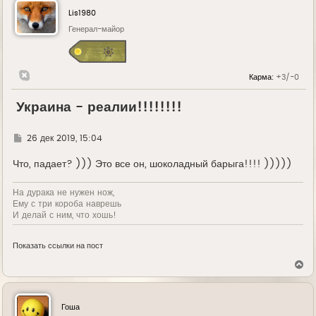
Lis1980
Генерал-майор
Карма:
+3/-0
Украина - реалии!!!!!!!!
Г
26 дек 2019, 15:04
д
е
Что, падает? ))) Это все он, шоколадный барыга!!!! )))))
На дурака не нужен нож,
Ему с три короба наврешь
И делай с ним, что хошь!
Показать ссылки на пост
В
е
р
н
у
Гоша
т