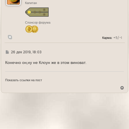
ь
Капитан
с
я
к
н
Спонсор форума
а
ч
а
л
Карма:
+5/-1
у
Г
26 дек 2019, 18:03
д
е
Конечно он,ну не Клоун же в этом виноват.
Показать ссылки на пост
В
е
р
н
у
т
ь
с
я
к
н