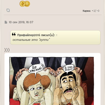
ч
а
л
Карма:
+2/-0
у
Г
10 сен 2019, 16:07
д
е
Профайлер2016
писал(а):
↑
остальные это "гуппи"
)))