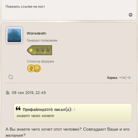
Показать ссылки на пост
В
е
р
н
у
Warisdeath
т
ь
Генерал-полковник
с
я
к
н
Спонсор форума
а
ч
а
л
Карма:
+14/-0
у
Г
08 сен 2019, 22:49
д
е
Профайлер2016
писал(а):
↑
знает чего хочет
А Вы знаете чего хочет этот человек? Совпадают Ваши и его
желания?