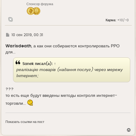
н
Спонсор форума
а
ч
а
л
Карма:
+10/-0
у
Г
10 сен 2019, 00:31
д
е
Warisdeath
, а как они собираются контролировать РРО
для...
Sanek
писал(а):
↑
реалізацію товарів (надання послуг) через мережу
Інтернет;
???
то есть еще будут введены методы контроля интернет-
торговли...
Показать ссылки на пост
В
е