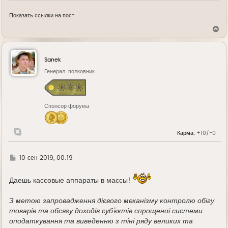
Показать ссылки на пост
В
е
р
н
у
Sanek
т
ь
Генерал-полковник
с
я
к
н
Спонсор форума
а
ч
а
л
Карма:
+10/-0
у
Г
10 сен 2019, 00:19
д
е
Даешь кассовые аппараты в массы!
З метою запровадження дієвого механізму контролю обігу
товарів та обсягу доходів суб’єктів спрощеної системи
оподаткування та виведенню з тіні ряду великих та