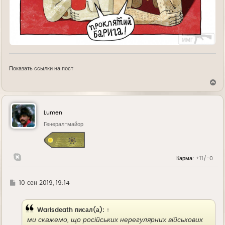
Показать ссылки на пост
В
е
р
н
у
Lumen
т
ь
Генерал-майор
с
я
к
н
Карма:
+11/-0
а
ч
а
л
Г
10 сен 2019, 19:14
у
д
е
Warisdeath
писал(а):
↑
ми скажемо, що російських нерегулярних військових