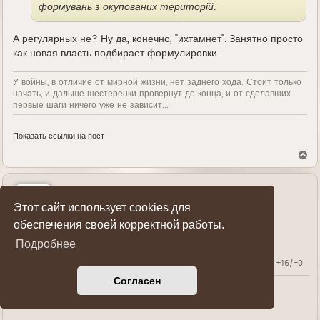
формувань з окупованих територій.
А регулярных не? Ну да, конечно, "ихтамнет". Занятно просто
как новая власть подбирает формулировки.
У войны, в отличие от мирной жизни, нет заднего хода. Стоит только
начать, и дальше шестеренки провернут до конца, и от сделавших
первые шаги ничего уже не зависит...
Показать ссылки на пост
В
е
р
н
у
Влад Бевх
т
Этот сайт использует cookies для
ь
Генерал-майор
обеспечения своей корректной работы.
с
я
Подробнее
к
н
Карма:
+16/-0
а
ч
Согласен
а
л
Г
10 сен 2019, 19:23
у
д
е