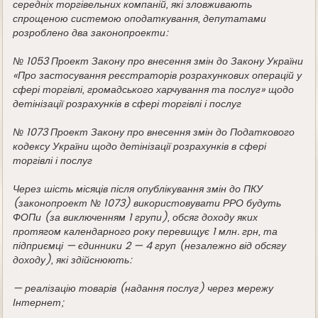
середніх торгівельних компаній, які зловживають
спрощеною системою оподаткування, депутатами
розроблено два законопроекти:
№ 1053 Проект Закону про внесення змін до Закону України
«Про застосування реєстраторів розрахункових операцій у
сфері торгівлі, громадського харчування та послуг» щодо
детінізації розрахунків в сфері торгівлі і послуг
№ 1073 Проект Закону про внесення змін до Податкового
кодексу України щодо детінізації розрахунків в сфері
торгівлі і послуг
Через шість місяців після опублікування змін до ПКУ
(законопроект № 1073) використовувати РРО будуть
ФОПи (за виключенням 1 групи), обсяг доходу яких
протягом календарного року перевищує 1 млн. грн, та
підприємці — єдинники 2 — 4 груп (незалежно від обсягу
доходу), які здійснюють:
— реалізацію товарів (надання послуг) через мережу
Інтернет;