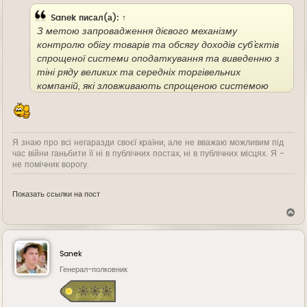
Sanek
писал(а):
↑
З метою запровадження дієвого механізму
контролю обігу товарів та обсягу доходів суб’єктів
спрощеної системи оподаткування та виведенню з
тіні ряду великих та середніх торгівельних
компаній, які зловживають спрощеною системою
оподаткування, депутатами розроблено два
законопроекти
Я знаю про всі негаразди своєї країни, але не вважаю можливим під
час війни ганьбити її ні в публічних постах, ні в публічних місцях. Я -
не помічник ворогу.
Показать ссылки на пост
В
е
р
н
у
Sanek
т
ь
Генерал-полковник
с
я
к