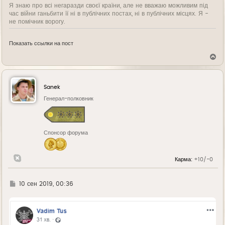
Я знаю про всі негаразди своєї країни, але не вважаю можливим під
час війни ганьбити її ні в публічних постах, ні в публічних місцях. Я -
не помічник ворогу.
Показать ссылки на пост
В
е
р
н
у
Sanek
т
ь
Генерал-полковник
с
я
к
н
Спонсор форума
а
ч
а
л
Карма:
+10/-0
у
Г
10 сен 2019, 00:36
д
е