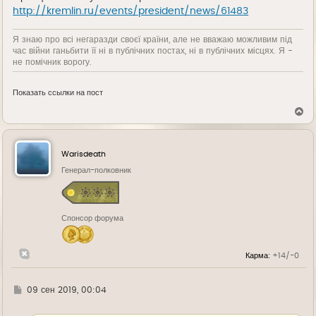
http://kremlin.ru/events/president/news/61483
Я знаю про всі негаразди своєї країни, але не вважаю можливим під
час війни ганьбити її ні в публічних постах, ні в публічних місцях. Я -
не помічник ворогу.
Показать ссылки на пост
В
е
р
н
у
Warisdeath
т
ь
Генерал-полковник
с
я
к
н
Спонсор форума
а
ч
а
л
Карма:
+14/-0
у
Г
09 сен 2019, 00:04
д
е