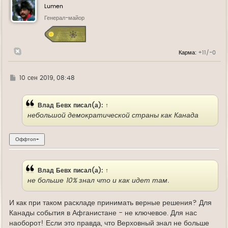
у
Lumen
т
ь
Генерал-майор
с
я
к
н
Карма:
+11/-0
а
ч
а
л
Г
10 сен 2019, 08:48
у
д
е
Влад Бевх
писал(а):
↑
небольшой демократической страны как Канада
Влад Бевх
писал(а):
↑
не больше 10% знал что и как идет там.
И как при таком раскладе принимать верные решения? Для
Канады события в Афганистане - не ключевое. Для нас
наоборот! Если это правда, что Верховный знал не больше