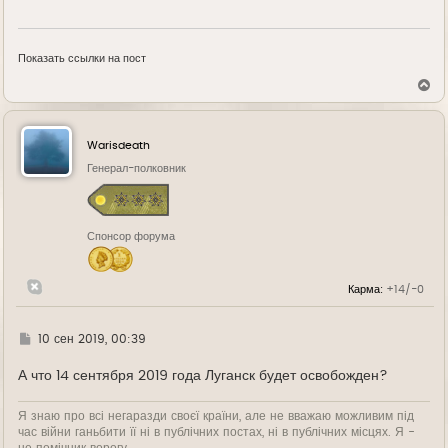
Показать ссылки на пост
В
е
р
н
у
Warisdeath
т
ь
Генерал-полковник
с
я
к
н
Спонсор форума
а
ч
а
л
Карма:
+14/-0
у
Г
10 сен 2019, 00:39
д
е
А что 14 сентября 2019 года Луганск будет освобожден?
Я знаю про всі негаразди своєї країни, але не вважаю можливим під
час війни ганьбити її ні в публічних постах, ні в публічних місцях. Я -
не помічник ворогу.