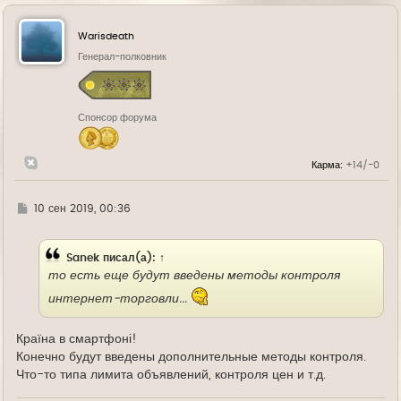
р
н
у
Warisdeath
т
ь
Генерал-полковник
с
я
к
н
Спонсор форума
а
ч
а
л
Карма:
+14/-0
у
Г
10 сен 2019, 00:36
д
е
Sanek
писал(а):
↑
то есть еще будут введены методы контроля
интернет-торговли...
Країна в смартфоні!
Конечно будут введены дополнительные методы контроля.
Что-то типа лимита объявлений, контроля цен и т.д.