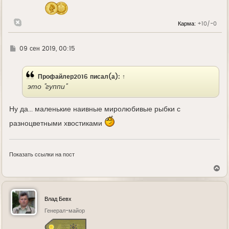
ч
а
л
Карма:
+10/-0
у
Г
09 сен 2019, 00:15
д
е
Профайлер2016
писал(а):
↑
это "гуппи"
Ну да... маленькие наивные миролюбивые рыбки с
разноцветными хвостиками
Показать ссылки на пост
В
е
р
н
у
Влад Бевх
т
ь
Генерал-майор
с
я