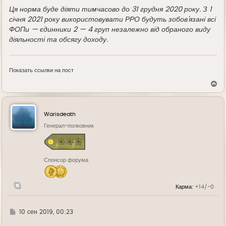
Ця норма буде діяти тимчасово до 31 грудня 2020 року. З 1
січня 2021 року використовувати РРО будуть зобов’язані всі
ФОПи — єдинники 2 — 4 груп незалежно від обраного виду
діяльності та обсягу доходу.
Показать ссылки на пост
В
е
р
н
у
Warisdeath
т
ь
Генерал-полковник
с
я
к
н
Спонсор форума
а
ч
а
л
Карма:
+14/-0
у
Г
10 сен 2019, 00:23
д
е