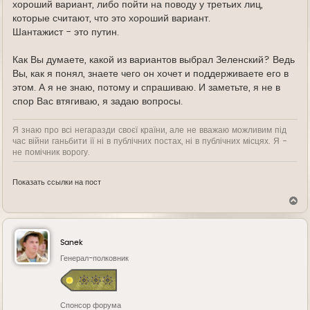
хороший вариант, либо пойти на поводу у третьих лиц,
которые считают, что это хороший вариант.
Шантажист - это путин.
Как Вы думаете, какой из вариантов выбрал Зеленский? Ведь
Вы, как я понял, знаете чего он хочет и поддерживаете его в
этом. А я не знаю, потому и спрашиваю. И заметьте, я не в
спор Вас втягиваю, я задаю вопросы.
Я знаю про всі негаразди своєї країни, але не вважаю можливим під
час війни ганьбити її ні в публічних постах, ні в публічних місцях. Я -
не помічник ворогу.
Показать ссылки на пост
В
е
р
н
у
Sanek
т
ь
Генерал-полковник
с
я
к
н
Спонсор форума
а