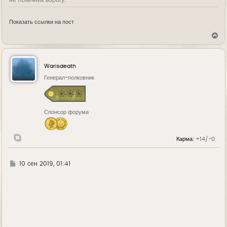
Показать ссылки на пост
В
е
р
н
у
Warisdeath
т
ь
Генерал-полковник
с
я
к
н
Спонсор форума
а
ч
а
л
Карма:
+14/-0
у
Г
10 сен 2019, 01:41
д
е