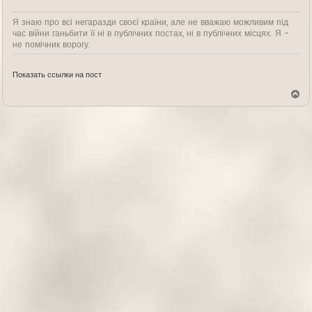
Я знаю про всі негаразди своєї країни, але не вважаю можливим під
час війни ганьбити її ні в публічних постах, ні в публічних місцях. Я -
не помічник ворогу.
Показать ссылки на пост
В
е
р
н
у
т
ь
с
я
к
н
а
ч
а
л
у