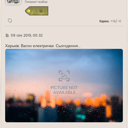
ь
Генерал-майор
с
я
к
н
Карма:
+16/-0
а
ч
а
л
Г
09 сен 2019, 00:32
у
д
е
Харьків. Вагон електрички. Сьогодення...