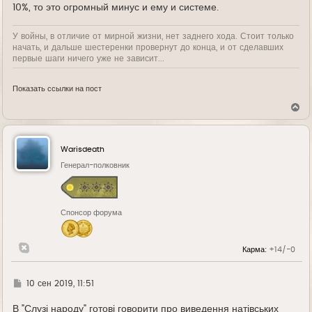
10%, то это огромный минус и ему и системе.
У войны, в отличие от мирной жизни, нет заднего хода. Стоит только
начать, и дальше шестеренки провернут до конца, и от сделавших
первые шаги ничего уже не зависит...
Показать ссылки на пост
В
е
р
н
у
Warisdeath
т
ь
Генерал-полковник
с
я
к
н
Спонсор форума
а
ч
а
л
Карма:
+14/-0
у
Г
10 сен 2019, 11:51
д
е
В "Слузі народу" готові говорити про виведення натівських