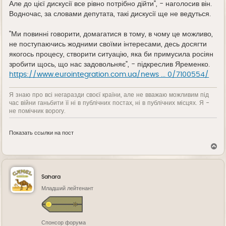
Але до цієї дискусії все рівно потрібно дійти", - наголосив він.
Водночас, за словами депутата, такі дискусії ще не ведуться.
"Ми повинні говорити, домагатися в тому, в чому це можливо,
не поступаючись жодними своїми інтересами, десь досягти
якогось процесу, створити ситуацію, яка би примусила росіян
зробити щось, що нас задовольняє", - підкреслив Яременко.
https://www.eurointegration.com.ua/news ... 0/7100554/
Я знаю про всі негаразди своєї країни, але не вважаю можливим під
час війни ганьбити її ні в публічних постах, ні в публічних місцях. Я -
не помічник ворогу.
Показать ссылки на пост
В
е
р
н
у
Sahara
т
ь
Младший лейтенант
с
я
к
н
Спонсор форума
а