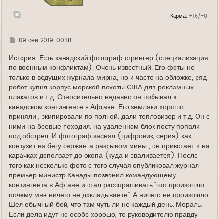
к
н
Карма:
+16/-0
а
ч
а
л
Г
09 сен 2019, 00:18
у
д
е
История. Есть канадский фотограф стрингер (специализация
по военным конфликтам). Очень известный. Его фоты не
только в ведущих журнала мирна, но и часто на обложке, ряд
робот купил корпус морской пехоты США для рекламных
плакатов и т.д. Относительно недавно он побывал в
канадском контингенте в Афгане. Его земляки хорошо
приняли , экипировали по полной. дали тепловизор и т.д. Он с
ними на боевые походил. на удаленном блок посту попали
под обстрел. И фотограф заснял (цифровик, серия) как
контузит на бегу сержанта разрывом мины , он привстает и на
карачках доползает до окопа (куда и сваливается). После
того как несколько фото с того случая опубликовал журнал -
премьер министр Канады позвонил командующему
контингента в Афгане и стал расспрашивать "что произошло,
почему мне ничего не докладываете". А ничего не произошло.
Шел обычный бой, что там чуть ли не каждый день. Мораль.
Если дела идут не особо хорошо, то руководителю правду