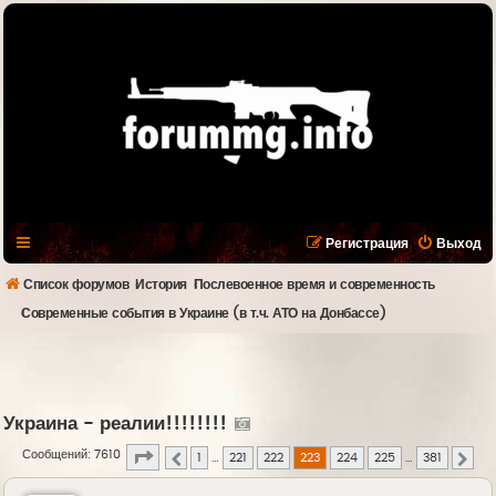
Регистрация
Выход
Список форумов
История
Послевоенное время и современность
Современные события в Украине (в т.ч. АТО на Донбассе)
Украина - реалии!!!!!!!!
Страница
223
из
381
Сообщений: 7610
1
…
221
222
223
224
225
…
381
Пред.
След