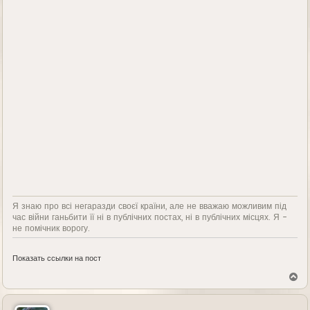
Я знаю про всі негаразди своєї країни, але не вважаю можливим під
час війни ганьбити її ні в публічних постах, ні в публічних місцях. Я -
не помічник ворогу.
Показать ссылки на пост
В
е
р
н