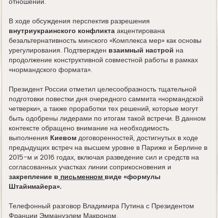
отношений.
В ходе обсуждения перспектив разрешения
внутриукраинского конфликта
акцентирована
безальтернативность минского «Комплекса мер» как основы
урегулирования. Подтвержден
взаимный настрой
на
продолжение конструктивной совместной работы в рамках
«нормандского формата».
Президент России отметил целесообразность тщательной
подготовки повестки дня очередного саммита «нормандской
четверки», а также проработки тех решений, которые могут
быть одобрены лидерами по итогам такой встречи. В данном
контексте обращено внимание на необходимость
выполнения
Киевом
договоренностей, достигнутых в ходе
предыдущих встреч на высшем уровне в Париже и Берлине в
2015-м и 2016 годах, включая разведение сил и средств на
согласованных участках линии соприкосновения и
закрепление в
письменном
виде «формулы
Штайнмайера».
Телефонный разговор Владимира Путина с Президентом
Франции Эммануэлем Макроном.