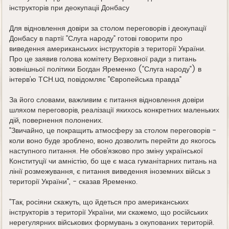
інструкторів при деокупаціі Донбасу
Для відновлення довіри за столом переговорів і деокупації
Донбасу в партії "Слуга народу" готові говорити про
виведення американських інструкторів з території України.
Про це заявив голова комітету Верховної ради з питань
зовнішньої політики Богдан Яременко ("Слуга народу") в
інтерв’ю ТСН.ua, повідомляє "Європейська правда"
За його словами, важливим є питання відновлення довіри
шляхом переговорів, реалізації якихось конкретних маленьких
дій, повернення полонених.
"Звичайно, це покращить атмосферу за столом переговорів -
коли воно буде зроблено, воно дозволить перейти до якогось
наступного питання. Не обов’язково про зміну української
Конституції чи амністію, бо ще є маса гуманітарних питань на
лінії розмежування, є питання виведення іноземних військ з
території України", - сказав Яременко.
"Так, росіяни скажуть, що йдеться про американських
інструкторів з території України, ми скажемо, що російських
нерегулярних військових формувань з окупованих територій.