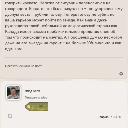
говорить чревато. Негатив от ситуации переноситься на
говорящего. Когда то это было визуально - гонцу принесшему
дурную весть - рубили голову. Теперь голову не рубят, но
ваша карьера может пойти по звизде. Как видим даже
руководство такой небольшой демократической страны как
Канада имеет весьма приблизительное представление об
том что происходит на мечтах. А Порошенко думаю несмотря
даже на его выезды на фронт - не больше 10% знал что и как
идет там.
Показать ссылки на пост
В
е
р
н
у
Влад Бевх
т
ь
Генерал-майор
с
я
к
н
Карма:
+16/-0
а
ч
а