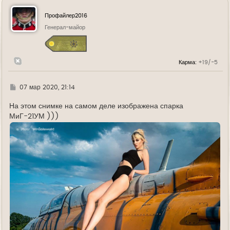
н
у
Профайлер2016
т
ь
Генерал-майор
с
я
к
н
Карма:
+19/-5
а
ч
а
л
Г
07 мар 2020, 21:14
у
д
е
На этом снимке на самом деле изображена спарка
МиГ-21УМ )))