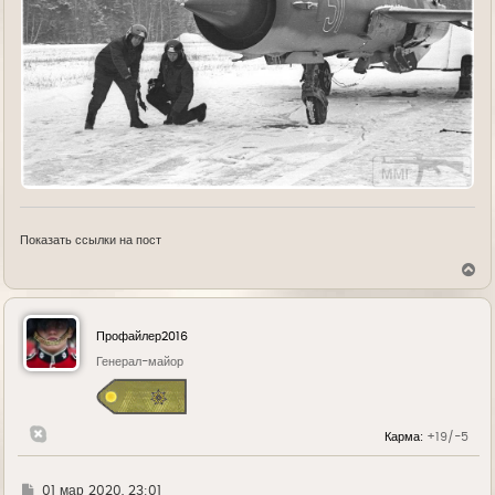
Показать ссылки на пост
В
е
р
н
у
Профайлер2016
т
ь
Генерал-майор
с
я
к
н
Карма:
+19/-5
а
ч
а
л
Г
01 мар 2020, 23:01