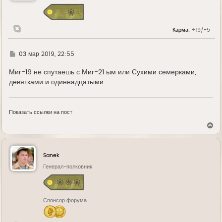
Карма:
+19/-5
Г
03 мар 2019, 22:55
д
е
Миг-19 не спутаешь с Миг-21 ым или Сухими семерками,
девятками и одиннадцатыми.
Показать ссылки на пост
В
е
р
н
у
Sanek
т
ь
Генерал-полковник
с
я
к
н
Спонсор форума
а
ч
а