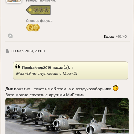
ь
Генерал-полковник
с
я
к
н
Спонсор форума
а
ч
а
л
Карма:
+10/-0
у
Г
03 мар 2019, 23:00
д
е
Профайлер2016
писал(а):
↑
Миг-19 не спутаешь с Миг-21
Дык понятно... текст не об этом, а о воздухозаборнике
Зато можно спутать с другими МиГ-ами....