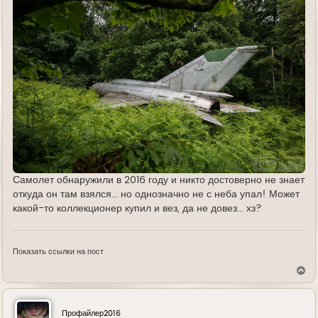
Самолет обнаружили в 2016 году и никто достоверно не знает
откуда он там взялся... но однозначно не с неба упал! Может
какой-то коллекционер купил и вез, да не довез... хз?
Показать ссылки на пост
В
е
р
н
у
Профайлер2016