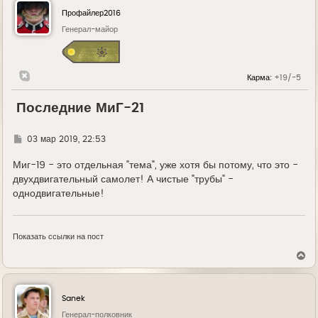
Профайлер2016
Генерал-майор
Карма:
+19/-5
Последние МиГ-21
Г
03 мар 2019, 22:53
д
е
Миг-19 - это отдельная "тема", уже хотя бы потому, что это -
двухдвигательный самолет! А чистые "трубы" -
однодвигательные!
Показать ссылки на пост
В
е
р
н
у
Sanek
т
ь
Генерал-полковник