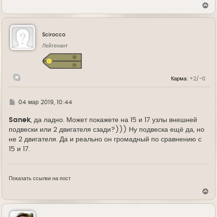
В
е
р
н
у
Scirocco
т
ь
Лейтенант
с
я
к
н
Карма:
+2/-0
а
ч
а
л
Г
04 мар 2019, 10:44
у
д
е
Sanek
, да ладно. Может покажете на 15 и 17 узлы внешней
подвески или 2 двигателя сзади?))) Ну подвеска ещё да, но
не 2 двигателя. Да и реально он громадный по сравнению с
15 и 17.
Показать ссылки на пост
В
е
р
н