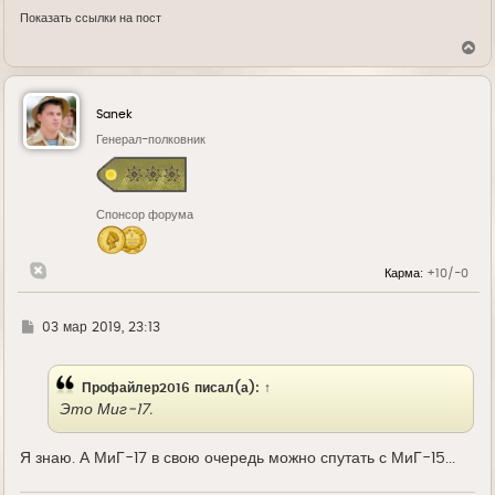
Показать ссылки на пост
В
е
р
н
у
Sanek
т
ь
Генерал-полковник
с
я
к
н
Спонсор форума
а
ч
а
л
Карма:
+10/-0
у
Г
03 мар 2019, 23:13
д
е
Профайлер2016
писал(а):
↑
Это Миг-17.
Я знаю. А МиГ-17 в свою очередь можно спутать с МиГ-15...