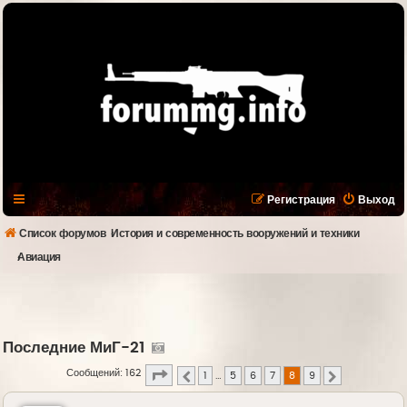
Регистрация
Выход
Список форумов
История и современность вооружений и техники
Авиация
Последние МиГ-21
Страница
8
из
9
Сообщений: 162
1
…
5
6
7
8
9
Пред.
След.