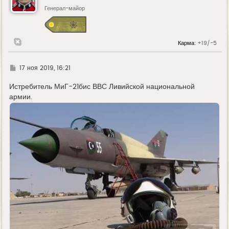
т
ь
Генерал-майор
с
я
к
н
Карма:
+19/-5
а
ч
а
л
Г
17 ноя 2019, 16:21
у
д
е
Истребитель МиГ-21бис ВВС Ливийской национальной
армии.