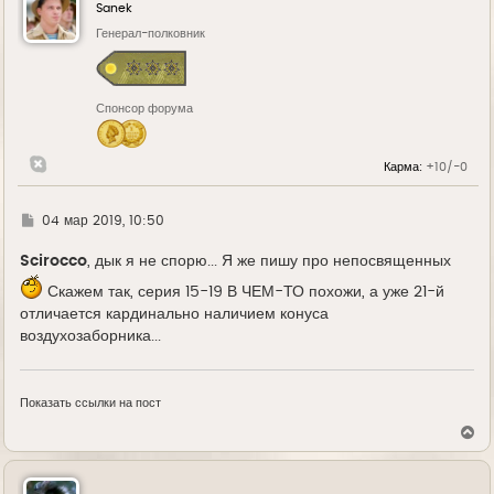
у
Sanek
т
ь
Генерал-полковник
с
я
к
н
Спонсор форума
а
ч
а
л
Карма:
+10/-0
у
Г
04 мар 2019, 10:50
д
е
Scirocco
, дык я не спорю... Я же пишу про непосвященных
Скажем так, серия 15-19 В ЧЕМ-ТО похожи, а уже 21-й
отличается кардинально наличием конуса
воздухозаборника...
Показать ссылки на пост
В
е
р
н
у