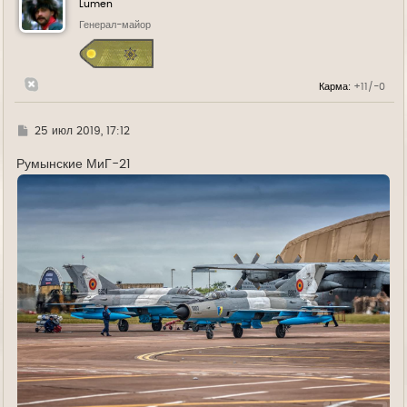
Lumen
т
ь
Генерал-майор
с
я
к
н
Карма:
+11/-0
а
ч
а
л
Г
25 июл 2019, 17:12
у
д
е
Румынские МиГ-21