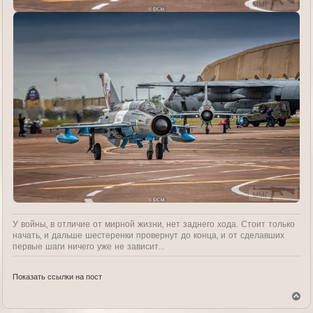
У войны, в отличие от мирной жизни, нет заднего хода. Стоит только
начать, и дальше шестеренки провернут до конца, и от сделавших
первые шаги ничего уже не зависит...
Показать ссылки на пост
В
е