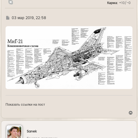
л
Карма:
+10/-0
у
Г
03 мар 2019, 22:58
д
е
Показать ссылки на пост
В
е
р
н
у
Sanek
т