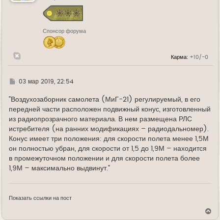
с
я
к
н
Спонсор форума
а
ч
а
л
Карма:
+10/-0
у
Г
03 мар 2019, 22:54
д
е
"Воздухозаборник самолета (МиГ-21) регулируемый, в его
передней части расположен подвижный конус, изготовленный
из радиопрозрачного материала. В нем размещена РЛС
истребителя (на ранних модификациях – радиодальномер).
Конус имеет три положения: для скорости полета менее 1,5М
он полностью убран, для скорости от 1,5 до 1,9М – находится
в промежуточном положении и для скорости полета более
1,9М – максимально выдвинут."
Показать ссылки на пост
В
е