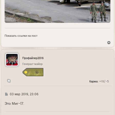
Показать ссылки на пост
В
е
р
н
у
Профайлер2016
т
ь
Генерал-майор
с
я
к
н
Карма:
+19/-5
а
ч
а
л
Г
03 мар 2019, 23:06
у
д
е
Это Миг-17.