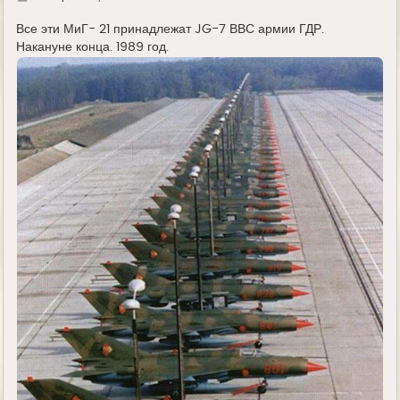
у
д
е
Все эти МиГ- 21 принадлежат JG-7 ВВС армии ГДР.
Накануне конца. 1989 год.