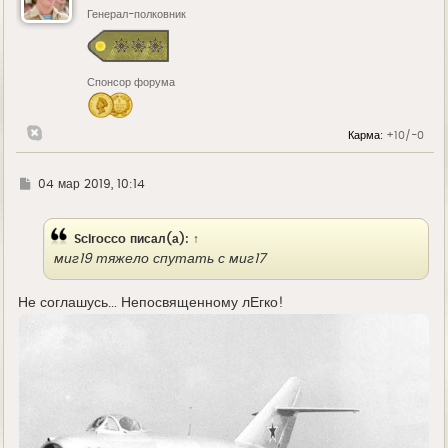
ь
Генерал-полковник
с
я
к
н
Спонсор форума
а
ч
а
л
Карма:
+10/-0
у
Г
04 мар 2019, 10:14
д
е
Scirocco
писал(а):
↑
миг19 тяжело спутать с миг17
Не соглашусь... Непосвященному лЕгко!