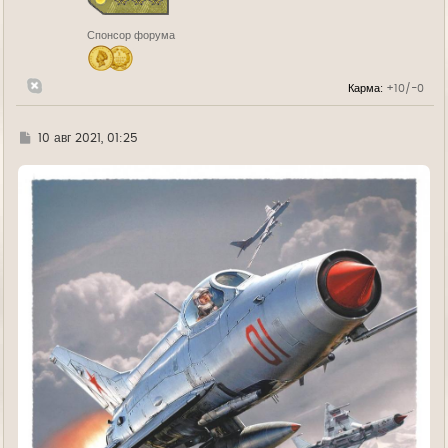
к
н
Спонсор форума
а
ч
а
л
Карма:
+10/-0
у
Г
10 авг 2021, 01:25
д
е