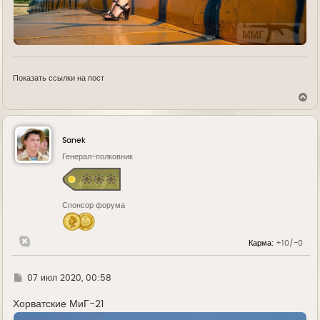
Показать ссылки на пост
В
е
р
н
у
Sanek
т
ь
Генерал-полковник
с
я
к
н
Спонсор форума
а
ч
а
л
Карма:
+10/-0
у
Г
07 июл 2020, 00:58
д
е
Хорватские МиГ-21