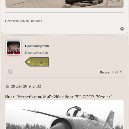
Показать ссылки на пост
В
е
р
н
у
Профайлер2016
т
ь
Генерал-майор
с
я
к
н
Карма:
+19/-5
а
ч
а
л
Г
28 дек 2019, 21:32
у
д
е
Инет: "Истребитель МиГ-21бис борт "51", СССР, 70-е г.г."