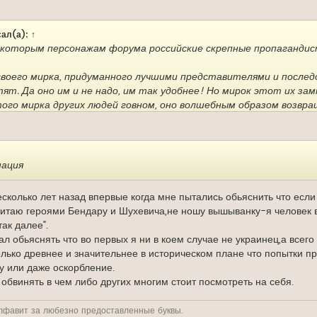
ал(а):
↑
екоторым персонажам форума российские скрепные пропагандист
своего мирка, придуманного лучшими представителями и послед
тят. Да оно им и не надо, им так удобнее! Но мирок этот их за
ого мирка других людей говном, оно волшебным образом возвр
пени я говняное отношение к нам, украинцам, чувствовал ещё до
 поступают за спиной как "титульная" нация по типу, "куда вам х
ашей отжали и войну у нас в стране устроили... Не понимаю я 
нация
. От слова вообще
сколько лет назад впервые когда мне пытались обьяснить что если
читаю героями Бендару и Шухевича,не ношу вышыванку-я человек в
ак далее".
ал обьяснять что во первых я ни в коем случае не украинец,а всег
лько древнее и значительнее в историческом плане что попытки пр
у или даже оскорбление.
 обвинять в чем либо других многим стоит посмотреть на себя.
лфавит за любезно предоставленные буквы.