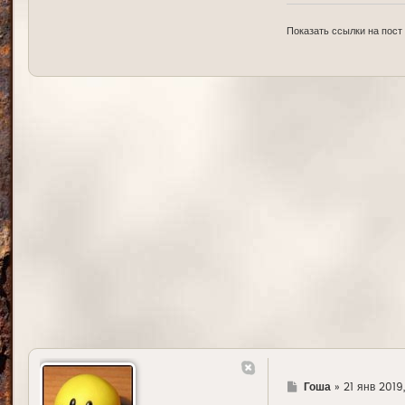
Показать ссылки на пост
Г
Гоша
»
21 янв 2019
д