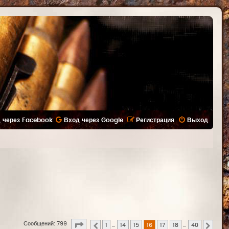
 через Facebook
Вход через Google
Регистрация
Выход
Страница
16
из
40
Сообщений: 799
1
…
14
15
16
17
18
…
40
Пред.
След.