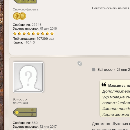
Показать ссылки на пост
Спонсор форума
Сообщения:
25546
Зарегистрирован:
01 дек 2016
Поблагодарили:
107399 раз
Карма:
+10/-0
Г
Scirocco
»
21 янв 
д
е
Максимус
пи
Дополню,терм
укр.мове,не 
Scirocco
сорта-"недолю
Лейтенант
Именно тогда 
Корни же мои
могу расцени
Сообщения:
880
Для меня Шухевич и
Так что преж
Зарегистрирован:
12 янв 2017
останутся врагами.