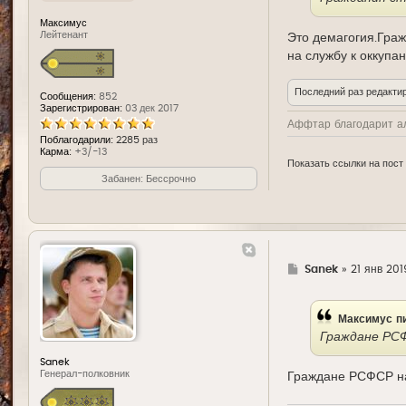
Максимус
Лейтенант
Это демагогия.Граж
на службу к оккуп
Последний раз редакти
Сообщения:
852
Зарегистрирован:
03 дек 2017
Аффтар благодарит а
Поблагодарили:
2285 раз
Карма:
+3/-13
Показать ссылки на пост
Забанен: Бессрочно
Г
Sanek
»
21 янв 201
д
е
Максимус
пи
Граждане РСФ
Sanek
Генерал-полковник
Граждане РСФСР на