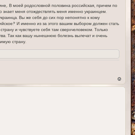
ине,. В моей родословной половина российская, причем по
кто знает меня отождествлять меня именно украинцем.
украинца. Вы же себя до сих пор непонятно к кому
сийское? И именно из за этого вашим выбором должен стать
трану и чувствуете себя там сверхчеловеком. Только
ства. Так как вашу нынешнюю болезнь вылечат и очень
бимую страну.
В
е
р
н
у
т
ь
с
я
к
н
а
ч
а