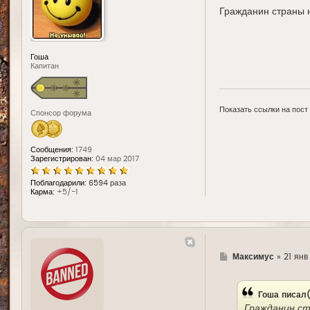
е
Гражданин страны н
Гоша
Капитан
Показать ссылки на пост
Спонсор форума
Сообщения:
1749
Зарегистрирован:
04 мар 2017
Поблагодарили:
6594 раза
Карма:
+5/-1
Г
Максимус
»
21 янв
д
е
Гоша
писал(
Гражданин ст