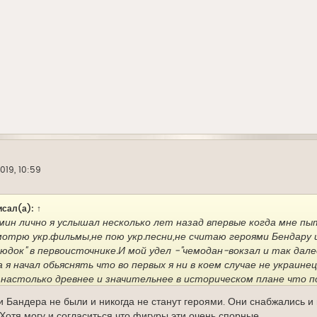
2019, 10:59
сал(а):
↑
ин лично я услышал несколько лет назад впервые когда мне пыт
смотрю укр.фильмы,не пою укр.песни,не считаю героями Бендару
док" в первоисточнике.И мой удел -"чемодан-вокзал и так далее
я начал обьяснять что во первых я ни в коем случае не украине
 настолько древнее и значительнее в историческом плане что п
ть как неудачную шутку или даже оскорбление.
 Бандера не были и никогда не станут героями. Они снабжались и
де чем обвинять в чем либо других многим стоит посмотреть на
 Хотя могу и согласиться что фигуры эти очень спорные