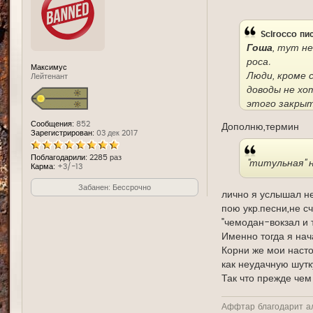
д
е
Scirocco
пис
Гоша
, тут н
роса.
Максимус
Люди, кроме 
Лейтенант
доводы не хо
этого закрыт
Сообщения:
852
Дополню,термин
В большей сте
Зарегистрирован:
03 дек 2017
мышебратья, а
Поблагодарили:
2285 раз
территории н
"титульная" 
Карма:
+3/-13
наших врагов
Забанен: Бессрочно
лично я услышал не
пою укр.песни,не с
"чемодан-вокзал и т
Именно тогда я нач
Корни же мои насто
как неудачную шутк
Так что прежде чем
Аффтар благодарит а