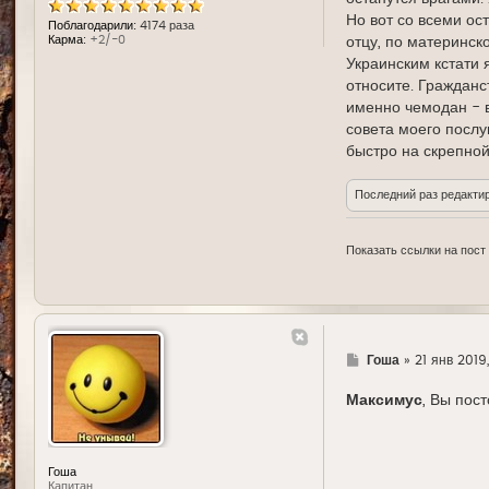
Но вот со всеми ос
Поблагодарили:
4174 раза
Карма:
+2/-0
отцу, по материнск
Украинским кстати 
относите. Гражданс
именно чемодан - в
совета моего послу
быстро на скрепной
Последний раз редакти
Показать ссылки на пост
Г
Гоша
»
21 янв 2019,
д
е
Максимус
, Вы пос
Гоша
Капитан