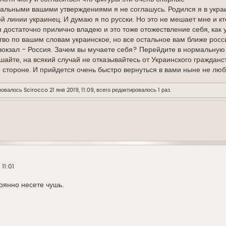
тальными вашими утверждениями я не соглашусь. Родился я в укра
ой линии украинец. И думаю я по русски. Но это не мешает мне и 
я достаточно прилично владею и это тоже отожествление себя, как 
тво по вашим словам украинское, но все остальное вам ближе рос
окзал - Россия. Зачем вы мучаете себя? Перейдите в нормальную с
шайте, на всякий случай не отказывайтесь от Украинского граждан
 стороне. И прийдется очень быстро вернуться в вами ныне не лю
ровалось
Scirocco
21 янв 2019, 11:09, всего редактировалось 1 раз.
 11:01
тоянно несете чушь.