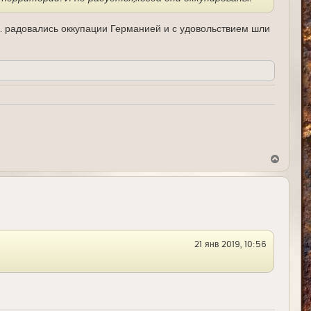
а
ч
а
. радовались оккупации Германией и с удовольствием шли
л
у
В
е
р
н
у
т
ь
с
я
21 янв 2019, 10:56
к
н
а
ч
а
л
у