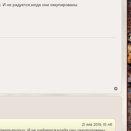
. И не радуется,когда они оккупированы.
В
е
р
н
у
т
ь
с
я
21 янв 2019, 10:46
к
н
территории. И не радуется,когда они оккупированы.