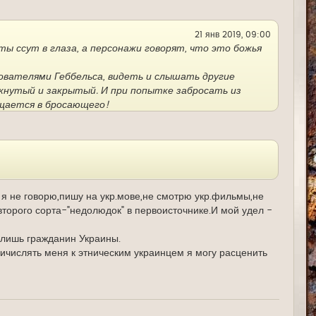
ь
с
я
21 янв 2019, 09:00
к
н
ы ссут в глаза, а персонажи говорят, что это божья
а
ч
а
ователями Геббельса, видеть и слышать другие
л
мкнутый и закрытый. И при попытке забросать из
у
ащается в бросающего!
 войны. Потому, как в глаза они говорили и говорят
охлам до нас, россиян"... Ну а сейчас ещё и часть
вообще украинцев, работающих из этого мирка на
 я не говорю,пишу на укр.мове,не смотрю укр.фильмы,не
торого сорта-"недолюдок" в первоисточнике.И мой удел -
о лишь гражданин Украины.
ичислять меня к этническим украинцем я могу расценить