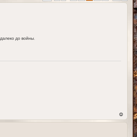
далеко до войны.
В
е
р
н
у
т