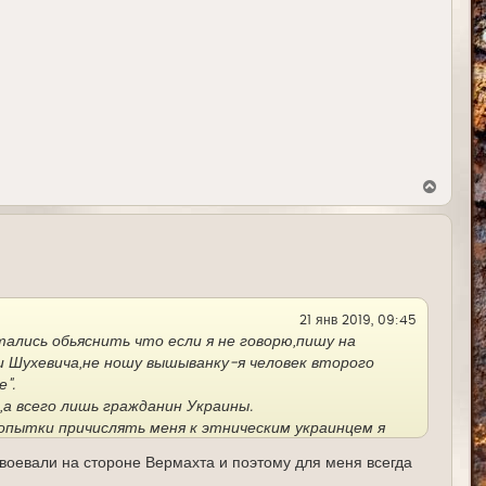
В
е
р
н
у
т
ь
с
я
21 янв 2019, 09:45
к
н
ались обьяснить что если я не говорю,пишу на
а
 и Шухевича,не ношу вышыванку-я человек второго
ч
а
".
л
ц,а всего лишь гражданин Украины.
у
опытки причислять меня к этническим украинцем я
 воевали на стороне Вермахта и поэтому для меня всегда
 себя.