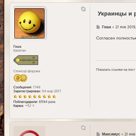
Украинцы и 
Г
Гоша
»
21 янв 2019
д
е
Согласен полностью
Гоша
Капитан
Показать ссылки на пост
Спонсор форума
Сообщения:
1749
Зарегистрирован:
04 мар 2017
Поблагодарили:
6594 раза
Карма:
+5/-1
Г
Максимус
»
21 янв