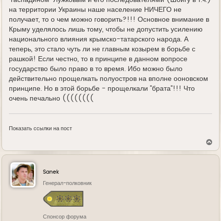
"гаспадином" Лужковым и его последователями (Шойгу в т.ч.)
на территории Украины наше население НИЧЕГО не
получает, то о чем можно говорить?!!! Основное внимание в
Крыму уделялось лишь тому, чтобы не допустить усилению
национального влияния крымско-татарского народа. А
теперь, это стало чуть ли не главным козырем в борьбе с
рашкой! Если честно, то в принципе в данном вопросе
государство было право в то время. Ибо можно было
действительно прощелкать полуостров на вполне ооновском
принципе. Но в этой борьбе - прощелкали "брата"!!! Что
очень печально ((((((((
Показать ссылки на пост
В
е
р
н
у
Sanek
т
ь
Генерал-полковник
с
я
к
н
Спонсор форума
а