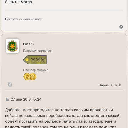
быть не могло .
Показать ссылки на пост
В
е
р
н
у
Рост76
т
ь
Генерал-полковник
с
я
к
н
Спонсор форума
а
ч
а
л
Карма:
+10/-0
у
Г
27 апр 2018, 15:24
д
е
Доброго, мост пригодится не только соль им продавать и
войска первое время перебрасывать, а и как стротегический
объект поставить на баланс и латать латки, автодор ещё и
радость такой подарок, там же не один километр покрытия