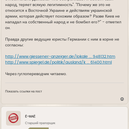
народ, теряет всякую легитимность". "Почему же это не
относится к Восточной Украине и действиям украинской
армии, которая действует похожим образом? Разве Киев не
нападал на собственный народ и не бомбил его?" - отметил
он.
Правда другие ведущие юристы Германии с ним в корне не
согласны:
http://www.giessener-anzeiger.de/lokale ... 948132.htm
http://www.spiegel.de/politik/ausland/k ... 61400.html
Через гуглопереводчик читаемо.
Показать ссылки на пост
В
е
р
н
у
Ё-МАЁ
т
ь
Старший прапорщик
с