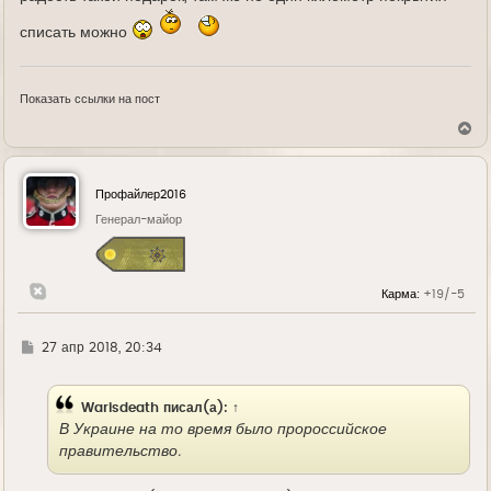
списать можно
Показать ссылки на пост
В
е
р
н
у
Профайлер2016
т
ь
Генерал-майор
с
я
к
н
Карма:
+19/-5
а
ч
а
л
Г
27 апр 2018, 20:34
у
д
е
Warisdeath
писал(а):
↑
В Украине на то время было пророссийское
правительство.