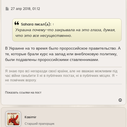
Г
27 апр 2018, 01:12
д
е
Sahara
писал(а):
↑
Украина почему-то закрывала на это глаза, думая,
что это все несущественно.
В Украине на то время было пророссийское правительство. А
те, которые брали курс на запад или внеблоковую политику,
были подавлены пророссийскими ставленниками.
Я знаю про всі негаразди своєї країни, але не вважаю можливим під
час війни ганьбити її ні в публічних постах, ні в публічних місцях. Я -
не помічник ворогу.
Показать ссылки на пост
В
е
р
н
у
Kasimir
т
ь
Старший прапорщик