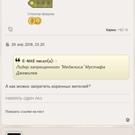
Спонсор форума
Карма:
+6/-0
Г
26 апр 2018, 23:20
д
е
Ё-МАЁ
писал(а):
↑
Лидер запрещенного "Меджлиса" Мустафа
Джемилев
А как можно запретить коренных жителей?
УМИРАТЬ ОДИН РАЗ
Показать ссылки на пост
В
е
р
н