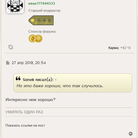
у
иван777444333
т
ь
Старший модератор
с
я
к
н
Спонсор форума
а
ч
а
л
Карма:
+6/-0
у
Г
27 апр 2018, 20:54
д
е
Sanek
писал(а):
↑
Но это даже хорошо, что так случилось.
Интересно чем хорошо?
УМИРАТЬ ОДИН РАЗ
Показать ссылки на пост
В
е