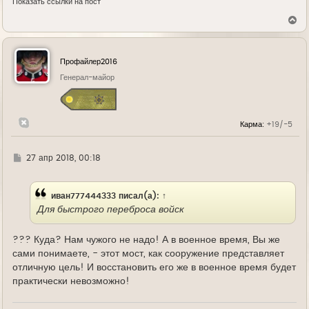
Показать ссылки на пост
В
е
р
н
у
Профайлер2016
т
ь
Генерал-майор
с
я
к
н
Карма:
+19/-5
а
ч
а
л
Г
27 апр 2018, 00:18
у
д
е
иван777444333
писал(а):
↑
Для быстрого переброса войск
??? Куда? Нам чужого не надо! А в военное время, Вы же
сами понимаете, - этот мост, как сооружение представляет
отличную цель! И восстановить его же в военное время будет
практически невозможно!