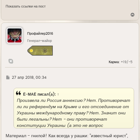
Показать ссылки на пост
В
е
р
н
у
Профайлер2016
т
ь
Генерал-майор
с
я
к
н
Карма:
+19/-5
а
ч
а
л
Г
27 апр 2018, 00:34
у
д
е
Ё-МАЁ
писал(а):
↑
Произвела ли Россия аннексию? Нет. Противоречат
ли ли референдум на Крыме и его отсоединение от
Украины международному праву? Нет. Значит они
были легальны? Нет - они противоречат
конституции Украины (а это не вопрос
международного права). Но должна ли была Россия
Материал - гнилой! Как всегда у рашки: "известный юрист",
из-за этого противоречия конституции не