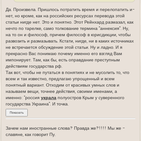
Да. Произвела. Пришлось потратить время и перелопатить и-
нет, но кроме, как на российских ресурсах перевода этой
статьи нигде нет. Это и понятно. Этот Рейнхард размазал, как
нечто по тарелке, само толкование термина "аннексия". Ну,
на то он и философ, причем философ в юрисдикции, чтобы
развозить и размазывать. Кстати, нигде, ни в каких источниках
не встречается обсуждение этой статьи. Ну и ладно. И я
прекрасно Вас понимаю почему именно его взгляд Вам
импонирует. Там, как бы, есть оправдание преступным
действиям государства рф.
Так вот, чтобы не путаться в понятиях и не мусолить то, что
всем и так известно, предлагаю упрощенный и всем
понятный вариант. Отходим от красивых умных слов и
называем вещи, точнее действия, своими именами, а
именно: "россия
украла
полуостров Крым у суверенного
государства Украина". И точка.
Зачем нам иностранные слова? Правда же?!!!! Мы же -
славяне, как говорит Пу.