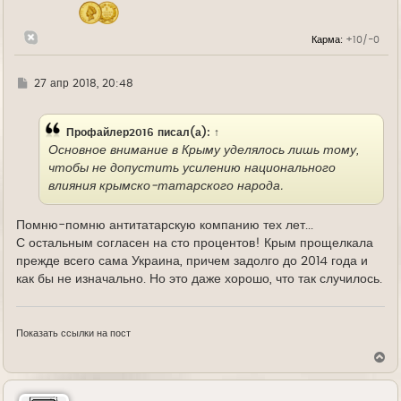
ч
а
л
Карма:
+10/-0
у
Г
27 апр 2018, 20:48
д
е
Профайлер2016
писал(а):
↑
Основное внимание в Крыму уделялось лишь тому,
чтобы не допустить усилению национального
влияния крымско-татарского народа.
Помню-помню антитатарскую компанию тех лет...
С остальным согласен на сто процентов! Крым прощелкала
прежде всего сама Украина, причем задолго до 2014 года и
как бы не изначально. Но это даже хорошо, что так случилось.
Показать ссылки на пост
В
е
р
н