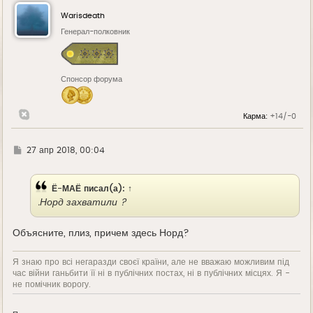
н
у
Warisdeath
т
ь
Генерал-полковник
с
я
к
н
Спонсор форума
а
ч
а
л
Карма:
+14/-0
у
Г
27 апр 2018, 00:04
д
е
Ё-МАЁ
писал(а):
↑
.Норд захватили ?
Объясните, плиз, причем здесь Норд?
Я знаю про всі негаразди своєї країни, але не вважаю можливим під
час війни ганьбити її ні в публічних постах, ні в публічних місцях. Я -
не помічник ворогу.