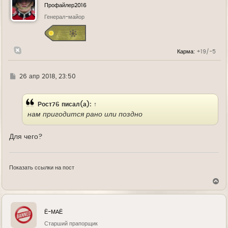
у
Профайлер2016
т
ь
Генерал-майор
с
я
к
н
Карма:
+19/-5
а
ч
а
л
Г
26 апр 2018, 23:50
у
д
е
Рост76
писал(а):
↑
нам пригодится рано или поздно
Для чего?
Показать ссылки на пост
В
е
р
н
у
Ё-МАЁ
т
ь
Старший прапорщик