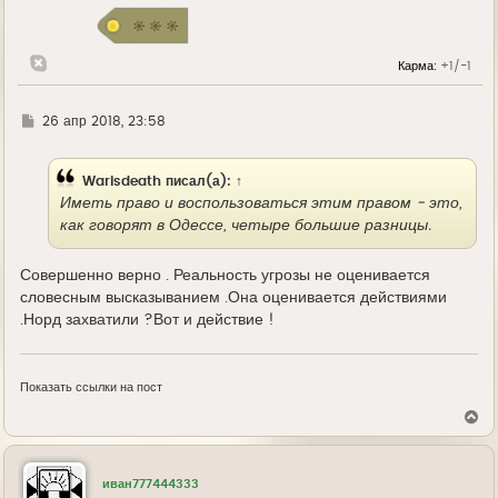
с
я
к
н
Карма:
+1/-1
а
ч
а
л
Г
26 апр 2018, 23:58
у
д
е
Warisdeath
писал(а):
↑
Иметь право и воспользоваться этим правом - это,
как говорят в Одессе, четыре большие разницы.
Совершенно верно . Реальность угрозы не оценивается
словесным высказыванием .Она оценивается действиями
.Норд захватили ?Вот и действие !
Показать ссылки на пост
В
е
р
н
у
иван777444333
т