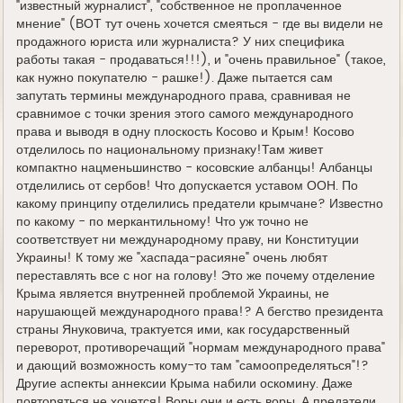
"известный журналист", "собственное не проплаченное
принимать Крым? Нет - украинская конституция
мнение" (ВОТ тут очень хочется смеяться - где вы видели не
Россию не связывает. Были ли действия России из-
продажного юриста или журналиста? У них специфика
за этого противоречащими международному праву?
работы такая - продаваться!!!), и "очень правильное" (такое,
Нет - но присутствие армии вне арендованных
как нужно покупателю - рашке!). Даже пытается сам
земель противоречило международному праву.
запутать термины международного права, сравнивая не
Следует ли из этого, отсоединение от Украины,
сравнимое с точки зрения этого самого международного
произошедшее только по причине этого
права и выводя в одну плоскость Косово и Крым! Косово
присутствия армии, недействительно, и
отделилось по национальному признаку!Там живет
последовавшее присоединение к России было всего
компактно нацменьшинство - косовские албанцы! Албанцы
лишь прикрытая аннексия? Нет.
отделились от сербов! Что допускается уставом ООН. По
https://aftershock.news/?q=node/374159&full
какому принципу отделились предатели крымчане? Известно
по какому - по меркантильному! Что уж точно не
соответствует ни международному праву, ни Конституции
Украины! К тому же "хаспада-расияне" очень любят
переставлять все с ног на голову! Это же почему отделение
Крыма является внутренней проблемой Украины, не
нарушающей международного права!? А бегство президента
страны Януковича, трактуется ими, как государственный
переворот, противоречащий "нормам международного права"
и дающий возможность кому-то там "самоопределяться"!?
Другие аспекты аннексии Крыма набили оскомину. Даже
повторяться не хочется! Воры они и есть воры. А предатели