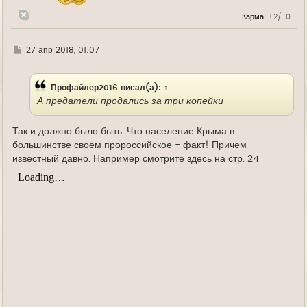
а
трактуется ими, как государственный переворот,
л
Карма:
+2/-0
у
противоречащий "нормам международного права" и
дающий возможность кому-то там
Г
27 апр 2018, 01:07
"самоопределяться"!?
д
Другие аспекты аннексии Крыма набили оскомину.
е
Даже повторяться не хочется! Воры они и есть
Профайлер2016
писал(а):
↑
воры. А предатели продались за три копейки!
А предатели продались за три копейки
Так и должно было быть. Что население Крыма в
большинстве своем пророссийское - факт! Причем
известный давно. Например смотрите здесь на стр. 24