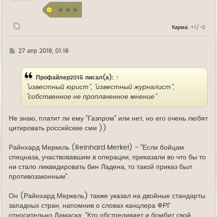
с
я
к
н
Карма:
+1/-0
а
ч
а
л
Г
27 апр 2018, 01:18
у
д
е
Профайлер2016
писал(а):
↑
"известный юрист", "известный журналист",
"собственное не проплаченное мнение"
Не знаю, платит ли ему "Газпром" или нет, но его очень любят
цитировать российские сми ))
Райнхард Меркель (Reinhard Merkel) - "Если бойцам
спецназа, участвовавшим в операции, приказали во что бы то
ни стало ликвидировать бин Ладена, то такой приказ был
противозаконным".
Он (Райнхард Меркель) также указал на двойные стандарты
западных стран, напомнив о словах канцлера ФРГ
относительно Дамаска: "Кто обстреливает и бомбит свой