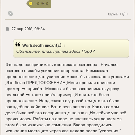
я
к
н
Карма:
+1/-1
а
ч
а
л
Г
27 апр 2018, 08:34
у
д
е
Warisdeath
писал(а):
↑
Объясните, плиз, причем здесь Норд?
Это надо воспринимать в контексте разговора . Начался
разговор о якобы усилении опор моста .Я высказал
предположение ,что усиление может быть связано с угрозами
,Это было ПРЕДПОЛОЖЕНИЕ ,Меня просили привести
пример -я привёл . Можно ли было воспринимать угрозу
реальной -я тоже привёл пример ,И опять это было
предположение .Норд связан с угрозой тем ,что это было
враждебное действие .Вот и весь разговор .Как на самом
деле было всё это воспринято ,я не знаю ,Но сейчас уже всё
прояснилось .Работы на опоре не являлись усилением -в
этом были изначально сомнения .Вчера проводились
испытания моста ,что через две недели после "усиления "