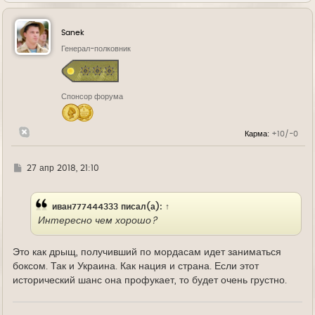
р
н
у
Sanek
т
ь
Генерал-полковник
с
я
к
н
Спонсор форума
а
ч
а
л
Карма:
+10/-0
у
Г
27 апр 2018, 21:10
д
е
иван777444333
писал(а):
↑
Интересно чем хорошо?
Это как дрыщ, получивший по мордасам идет заниматься
боксом. Так и Украина. Как нация и страна. Если этот
исторический шанс она профукает, то будет очень грустно.