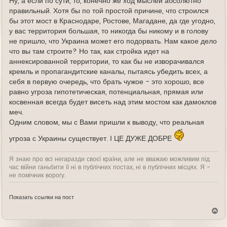
Ну, а если по сути, то, конечно же ход мыслей абсолютно
правильный. Хотя бы по той простой причине, что строился
бы этот мост в Краснодаре, Ростове, Магадане, да где угодно,
у вас территория большая, то никогда бы никому и в голову
не пришло, что Украина может его подорвать. Нам какое дело
что вы там строите? Но так, как стройка идет на
аннексированной территории, то как бы не изворачивался
кремль и пропагандитские каналы, пытаясь убедить всех, а
себя в первую очередь, что брать чужое - это хорошо, все
равно угроза гипотетическая, потенциальная, прямая или
косвенная всегда будет висеть над этим мостом как дамоклов
меч.
Одним словом, мы с Вами пришли к выводу, что реальная
угроза с Украины существует. І ЦЕ ДУЖЕ ДОБРЕ
Я знаю про всі негаразди своєї країни, але не вважаю можливим під
час війни ганьбити її ні в публічних постах, ні в публічних місцях. Я -
не помічник ворогу.
Показать ссылки на пост
В
е
р