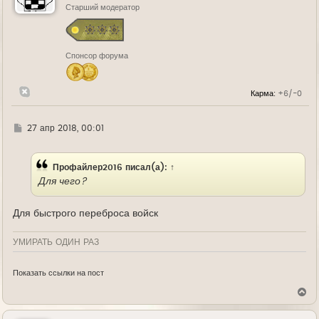
ь
Старший модератор
с
я
к
н
Спонсор форума
а
ч
а
л
Карма:
+6/-0
у
Г
27 апр 2018, 00:01
д
е
Профайлер2016
писал(а):
↑
Для чего?
Для быстрого переброса войск
УМИРАТЬ ОДИН РАЗ
Показать ссылки на пост
В
е
р