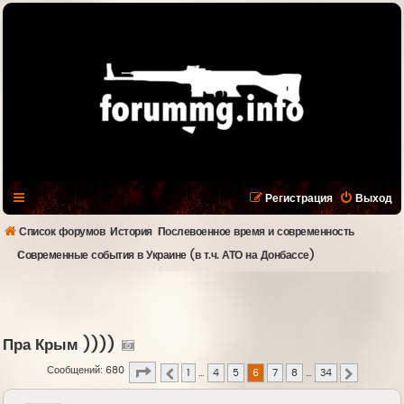
Регистрация
Выход
Список форумов
История
Послевоенное время и современность
Современные события в Украине (в т.ч. АТО на Донбассе)
Пра Крым ))))
Страница
6
из
34
Сообщений: 680
1
…
4
5
6
7
8
…
34
Пред.
След.