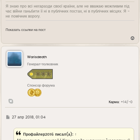
Я знаю про всі негаразди своєї країни, але не вважаю можливим під
час війни ганьбити її ні в публічних постах, ні в публічних місцях. Я -
не помічник ворогу.
Показать ссылки на пост
В
е
р
н
у
Warisdeath
т
ь
Генерал-полковник
с
я
к
н
Спонсор форума
а
ч
а
л
Карма:
+14/-0
у
Г
27 апр 2018, 01:04
д
е
Профайлер2016
писал(а):
↑