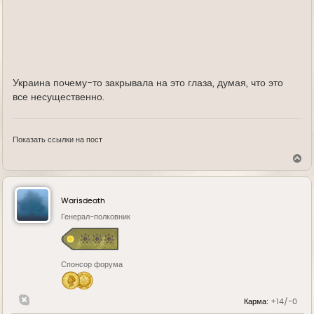
Украина почему-то закрывала на это глаза, думая, что это
все несущественно.
Показать ссылки на пост
В
е
р
н
у
Warisdeath
т
ь
Генерал-полковник
с
я
к
н
Спонсор форума
а
ч
а
л
Карма:
+14/-0
у