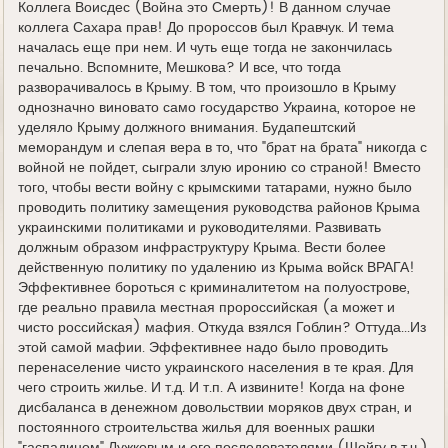
Коллега Воисдес (Война это Смерть)! В данном случае
коллега Сахара прав! До пророссов был Кравчук. И тема
началась еще при нем. И чуть еще тогда не закончилась
печально. Вспомните, Мешкова? И все, что тогда
разворачивалось в Крыму. В том, что произошло в Крыму
однозначно виновато само государство Украина, которое не
уделяло Крыму должного внимания. Будапештский
меморандум и слепая вера в то, что "брат на брата" никогда с
войной не пойдет, сыграли злую иронию со страной! Вместо
того, чтобы вести войну с крымскими татарами, нужно было
проводить политику замещения руководства районов Крыма
украинскими политиками и руководителями. Развивать
должным образом инфраструктуру Крыма. Вести более
действенную политику по удалению из Крыма войск ВРАГА!
Эффективнее бороться с криминалитетом на полуострове,
где реально правила местная пророссийская (а может и
чисто российская) мафия. Откуда взялся Гоблин? Оттуда...Из
этой самой мафии. Эффективнее надо было проводить
перенаселение чисто украинского населения в те края. Для
чего строить жилье. И т.д. И т.п. А извините! Когда на фоне
дисбаланса в денежном довольствии моряков двух стран, и
постоянного строительства жилья для военных рашки