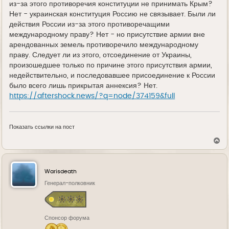
из-за этого противоречия конституции не принимать Крым?
Нет - украинская конституция Россию не связывает. Были ли
действия России из-за этого противоречащими
международному праву? Нет - но присутствие армии вне
арендованных земель противоречило международному
праву. Следует ли из этого, отсоединение от Украины,
произошедшее только по причине этого присутствия армии,
недействительно, и последовавшее присоединение к России
было всего лишь прикрытая аннексия? Нет.
https://aftershock.news/?q=node/374159&full
Показать ссылки на пост
В
е
р
н
у
Warisdeath
т
ь
Генерал-полковник
с
я
к
н
Спонсор форума
а
ч