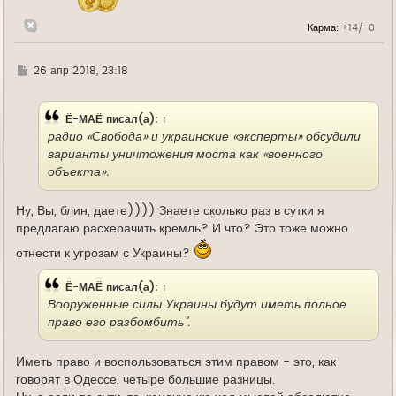
а
л
Карма:
+14/-0
у
Г
26 апр 2018, 23:18
д
е
Ё-МАЁ
писал(а):
↑
радио «Свобода» и украинские «эксперты» обсудили
варианты уничтожения моста как «военного
объекта».
Ну, Вы, блин, даете)))) Знаете сколько раз в сутки я
предлагаю расхерачить кремль? И что? Это тоже можно
отнести к угрозам с Украины?
Ё-МАЁ
писал(а):
↑
Вооруженные силы Украины будут иметь полное
право его разбомбить".
Иметь право и воспользоваться этим правом - это, как
говорят в Одессе, четыре большие разницы.