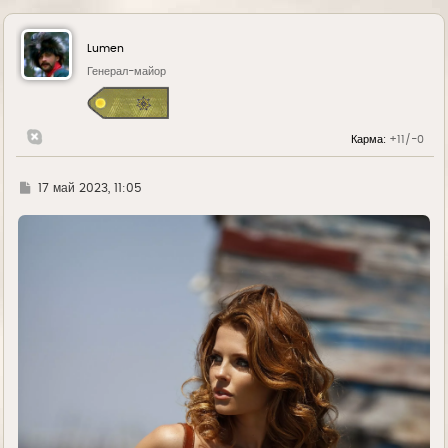
Lumen
Генерал-майор
Карма:
+11/-0
Г
17 май 2023, 11:05
д
е