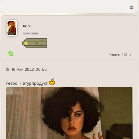
В
е
р
н
у
Bikini
т
ь
Полковник
с
я
к
н
Карма:
+2/-0
а
ч
а
л
Г
16 май 2023, 00:55
у
д
е
Ретро. Натурпродукт