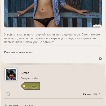
У войны, в отличие от мирной жизни, нет заднего хода. Стоит только
начать, и дальше шестеренки провернут до конца, и от сделавших
первые шаги ничего уже не зависит...
Показать ссылки на пост
В
е
р
н
у
Lumen
т
ь
Генерал-майор
с
я
к
н
Карма:
+11/-0
а
ч
а
л
Г