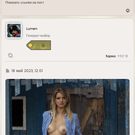
Показать ссылки на пост
В
е
р
н
у
Lumen
т
ь
Генерал-майор
с
я
к
н
Карма:
+11/-0
а
ч
а
л
Г
18 май 2023, 12:01
у
д
е