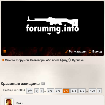
Регистрация
Выход
Список форумов
Разговоры обо всем (флуд)
Курилка
Красивые женщины
Страница
377
из
405
Сообщений: 8084
1
…
375
376
377
378
379
…
405
Пред.
Сл
Bikini