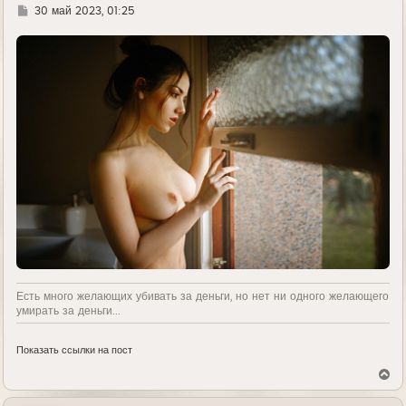
л
Г
30 май 2023, 01:25
у
д
е
Есть много желающих убивать за деньги, но нет ни одного желающего
умирать за деньги...
Показать ссылки на пост
В
е
р