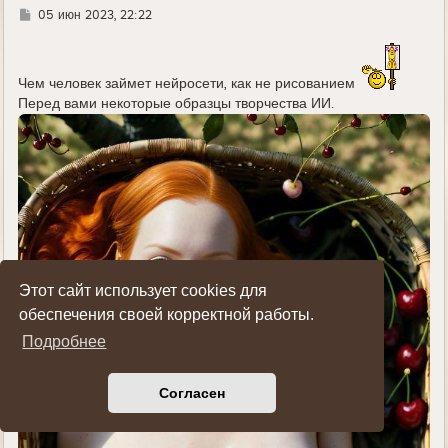
л
Г
05 июн 2023, 22:22
у
д
е
Чем человек займет нейросети, как не рисованием
Перед вами некоторые образцы творчества ИИ.
Этот сайт использует cookies для
обеспечения своей корректной работы.
Подробнее
Согласен