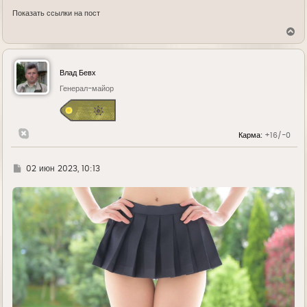
Показать ссылки на пост
В
е
р
н
у
Влад Бевх
т
ь
Генерал-майор
с
я
к
н
Карма:
+16/-0
а
ч
а
л
Г
02 июн 2023, 10:13
у
д
е