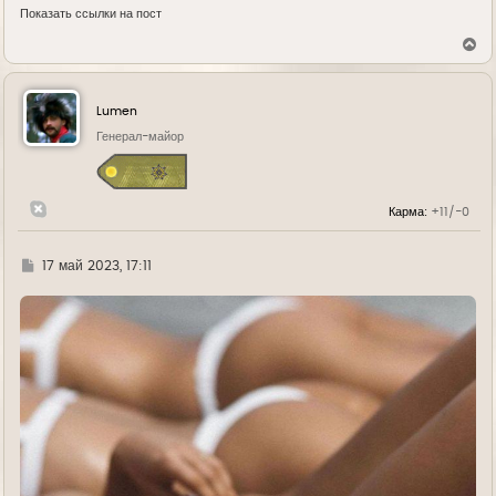
Показать ссылки на пост
В
е
р
н
у
Lumen
т
ь
Генерал-майор
с
я
к
н
Карма:
+11/-0
а
ч
а
л
Г
17 май 2023, 17:11
у
д
е