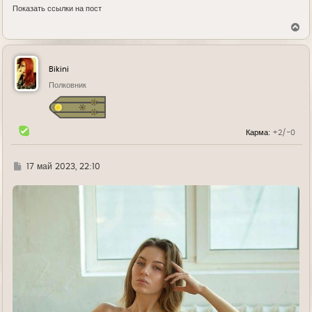
Показать ссылки на пост
В
е
р
н
у
Bikini
т
ь
Полковник
с
я
к
н
Карма:
+2/-0
а
ч
а
л
Г
17 май 2023, 22:10
у
д
е