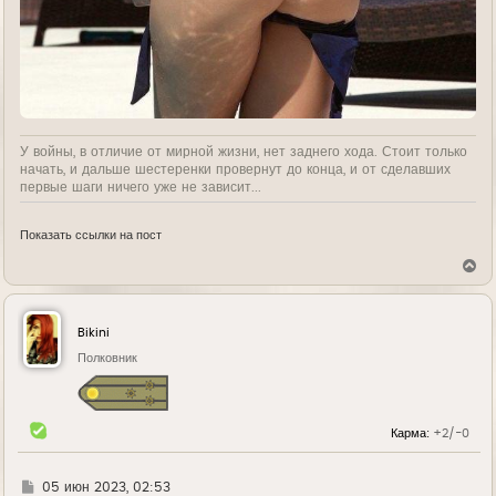
У войны, в отличие от мирной жизни, нет заднего хода. Стоит только
начать, и дальше шестеренки провернут до конца, и от сделавших
первые шаги ничего уже не зависит...
Показать ссылки на пост
В
е
р
н
у
Bikini
т
ь
Полковник
с
я
к
н
Карма:
+2/-0
а
ч
а
л
Г
05 июн 2023, 02:53