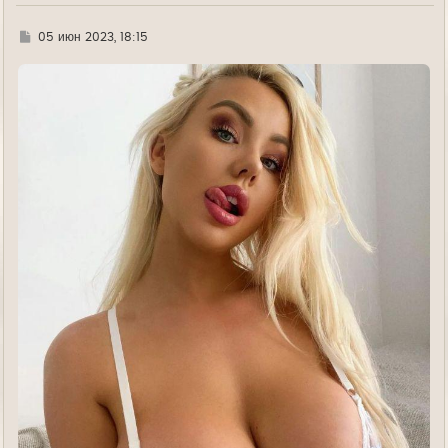
ч
а
л
Г
05 июн 2023, 18:15
у
д
е