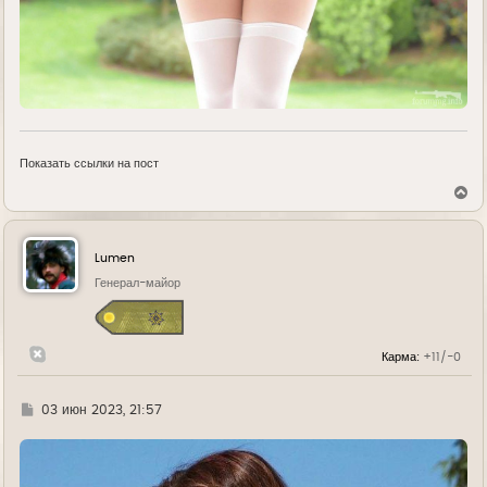
Показать ссылки на пост
В
е
р
н
у
Lumen
т
ь
Генерал-майор
с
я
к
н
Карма:
+11/-0
а
ч
а
л
Г
03 июн 2023, 21:57
у
д
е