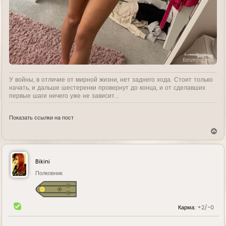
У войны, в отличие от мирной жизни, нет заднего хода. Стоит только
начать, и дальше шестеренки провернут до конца, и от сделавших
первые шаги ничего уже не зависит...
Показать ссылки на пост
В
е
р
н
у
Bikini
т
ь
Полковник
с
я
к
н
Карма:
+2/-0
а
ч
а