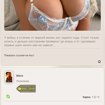
У войны, в отличие от мирной жизни, нет заднего хода. Стоит только
начать, и дальше шестеренки провернут до конца, и от сделавших
первые шаги ничего уже не зависит...
Показать ссылки на пост
В
е
р
н
у
Bikini
т
ь
Полковник
с
я
к
н
Карма:
+2/-0
а
ч
а