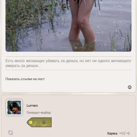
Есть много желающих убивать за деньги, но нет ни одного желающего
умирать за деньги...
Показать ссылки на пост
В
е
р
н
у
Lumen
т
ь
Генерал-майор
с
я
к
н
Карма:
+11/-0
а