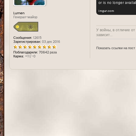
Lumen
Генерал-майор
У войны, в отличие от
зависит...
Сообщения:
12615
Зарегистрирован:
03 дек 2016
Показать ссылки на пост
Поблагодарили:
70642 раза
Карма:
+11/-0