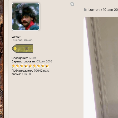
Г
Lumen
»
10 апр 20
д
е
Lumen
Генерал-майор
Сообщения:
12615
Зарегистрирован:
03 дек 2016
Поблагодарили:
70642 раза
Карма:
+11/-0