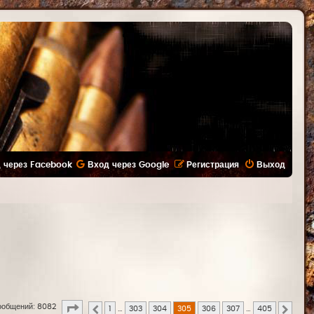
 через Facebook
Вход через Google
Регистрация
Выход
Страница
305
из
405
ообщений: 8082
1
…
303
304
305
306
307
…
405
Пред.
След.