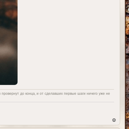
и провернут до конца, и от сделавших первые шаги ничего уже не
В
е
р