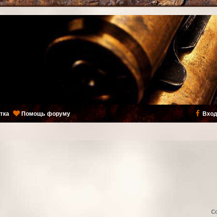
тка
Помощь форуму
Вход
С