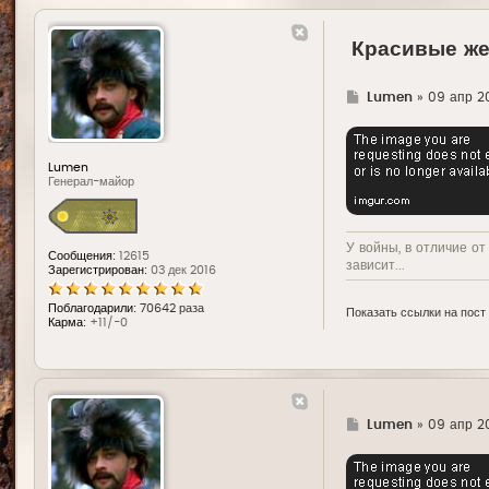
Красивые ж
Г
Lumen
»
09 апр 20
д
е
Lumen
Генерал-майор
У войны, в отличие от
Сообщения:
12615
зависит...
Зарегистрирован:
03 дек 2016
Поблагодарили:
70642 раза
Показать ссылки на пост
Карма:
+11/-0
Г
Lumen
»
09 апр 20
д
е