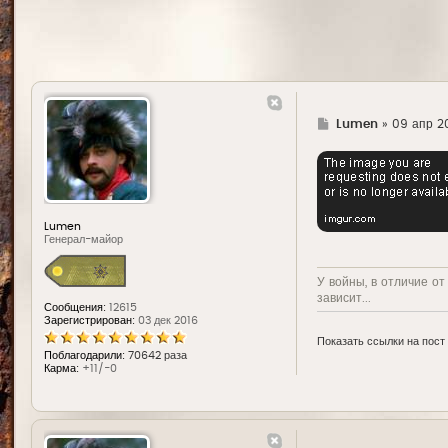
Г
Lumen
»
09 апр 20
д
е
Lumen
Генерал-майор
У войны, в отличие от
зависит...
Сообщения:
12615
Зарегистрирован:
03 дек 2016
Показать ссылки на пост
Поблагодарили:
70642 раза
Карма:
+11/-0