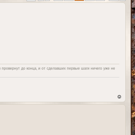
и провернут до конца, и от сделавших первые шаги ничего уже не
В
е
р
н
у
т
ь
с
я
к