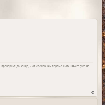
и провернут до конца, и от сделавших первые шаги ничего уже не
В
е
р
н