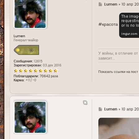
Г
Lumen
»
10 апр 20
д
е
#красота
Lumen
Генерал-майор
У войны, в отличие от
зависит...
Сообщения:
12615
Зарегистрирован:
03 дек 2016
Показать ссылки на пост
Поблагодарили:
70642 раза
Карма:
+11/-0
Г
Lumen
»
10 апр 20
д
е