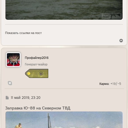
Показать ссылки на пост
В
е
р
н
у
Профайлер2016
т
ь
Генерал-майор
с
я
к
н
Карма:
+19/-5
а
ч
а
л
Г
11 май 2019, 23:20
у
д
е
Заправка Ю-88 на Северном ТВД.