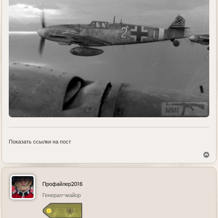
Показать ссылки на пост
В
е
р
н
у
Профайлер2016
т
ь
Генерал-майор
с
я
к