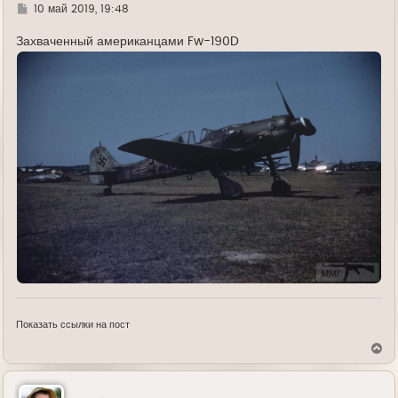
Г
10 май 2019, 19:48
д
е
Захваченный американцами Fw-190D
Показать ссылки на пост
В
е
р
н
у