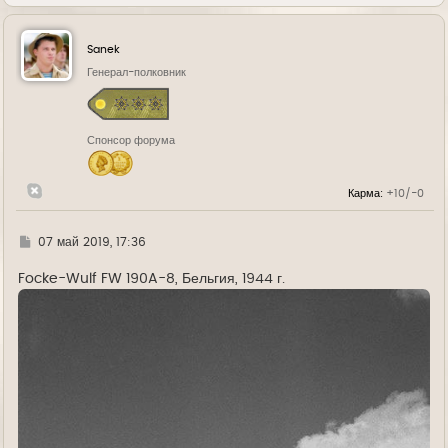
е
р
н
у
Sanek
т
ь
Генерал-полковник
с
я
к
н
Спонсор форума
а
ч
а
л
Карма:
+10/-0
у
Г
07 май 2019, 17:36
д
е
Focke-Wulf FW 190A-8, Бельгия, 1944 г.