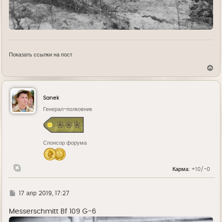
Показать ссылки на пост
В
е
р
н
у
Sanek
т
ь
Генерал-полковник
с
я
к
н
Спонсор форума
а
ч
а
л
Карма:
+10/-0
у
Г
17 апр 2019, 17:27
д
е
Messerschmitt Bf 109 G-6