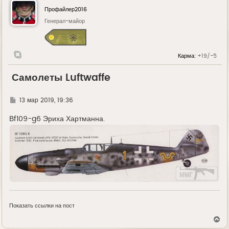
Профайлер2016
Генерал-майор
Карма:
+19/-5
Самолеты Luftwaffe
Г
13 мар 2019, 19:36
д
е
Вf109-g6 Эриха Хартманна.
Показать ссылки на пост
В
е