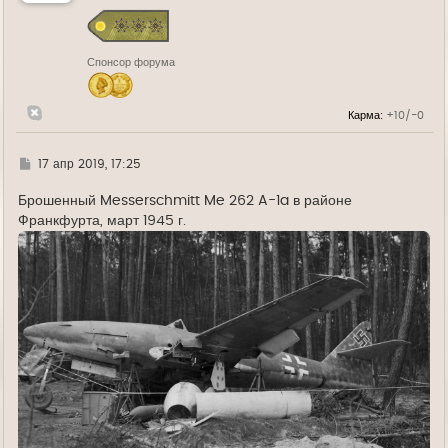
с
я
к
н
Спонсор форума
а
ч
а
л
Карма:
+10/-0
у
Г
17 апр 2019, 17:25
д
е
Брошенный Messerschmitt Me 262 A-1a в районе
Франкфурта, март 1945 г.