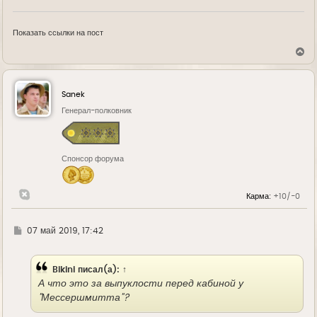
Показать ссылки на пост
В
е
р
н
у
Sanek
т
ь
Генерал-полковник
с
я
к
н
Спонсор форума
а
ч
а
л
Карма:
+10/-0
у
Г
07 май 2019, 17:42
д
е
Bikini
писал(а):
↑
А что это за выпуклости перед кабиной у
"Мессершмитта"?