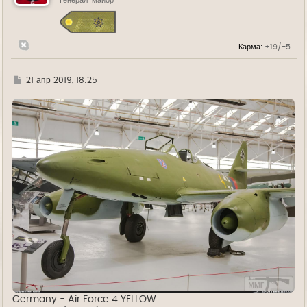
Генерал-майор
с
я
к
н
Карма:
+19/-5
а
ч
а
л
Г
21 апр 2019, 18:25
у
д
е
Germany - Air Force 4 YELLOW