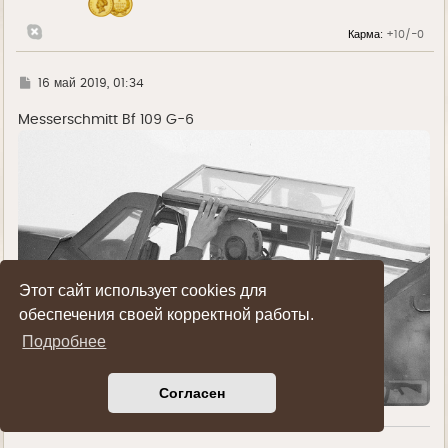
а
л
Карма:
+10/-0
у
Г
16 май 2019, 01:34
д
е
Messerschmitt Bf 109 G-6
Этот сайт использует cookies для
обеспечения своей корректной работы.
Подробнее
Согласен