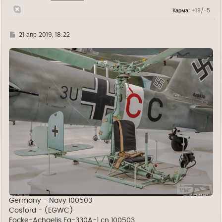
н
Карма:
+19/-5
а
ч
а
л
Г
21 апр 2019, 18:22
у
д
е
Germany - Navy 100503
Cosford - (EGWC)
Focke-Achgelis Fa-330A-1 cn 100503