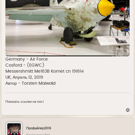
Germany - Air Force
Cosford - (EGWC)
Messershmitt Me163B Komet cn 191614
UK, Апрель 12, 2019
Автор - Torsten Maiwald
Показать ссылки на пост
В
е
р
н
у
Профайлер2016
т
ь