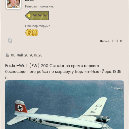
т
ь
Генерал-полковник
с
я
к
н
Спонсор форума
а
ч
а
л
Карма:
+10/-0
у
Г
06 май 2019, 16:28
д
е
Focke-Wulf (FW) 200 Condor во время первого
беспосадочного рейса по маршруту Берлин-Нью-Йорк, 1938
г.