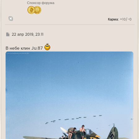
Спонсор форума
а
ч
а
л
Карма:
+10/-0
у
Г
22 апр 2019, 23:11
д
е
В небе клин Ju.87