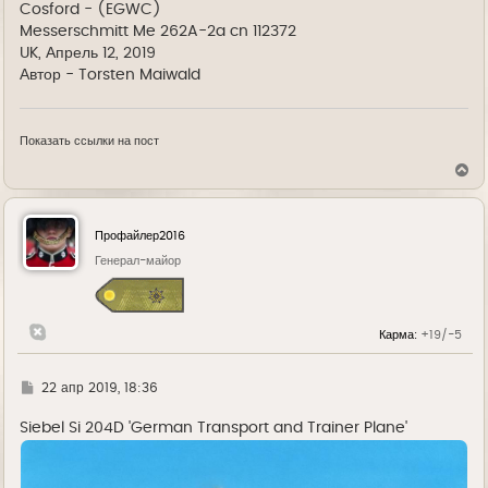
Cosford - (EGWC)
Messerschmitt Me 262A-2a cn 112372
UK, Апрель 12, 2019
Автор - Torsten Maiwald
Показать ссылки на пост
В
е
р
н
у
Профайлер2016
т
ь
Генерал-майор
с
я
к
н
Карма:
+19/-5
а
ч
а
л
Г
22 апр 2019, 18:36
у
д
е
Siebel Si 204D 'German Transport and Trainer Plane'