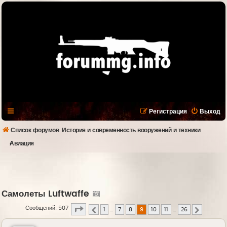
Регистрация
Выход
Список форумов
История и современность вооружений и техники
Авиация
Самолеты Luftwaffe
Страница
9
из
26
Сообщений: 507
1
…
7
8
9
10
11
…
26
Пред.
След.