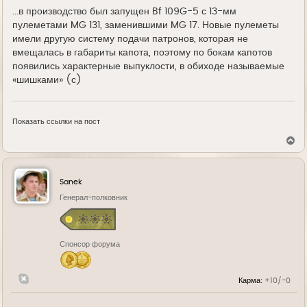
...в производство был запущен Bf 109G-5 с 13-мм
пулеметами MG 131, заменившими MG 17. Новые пулеметы
имели другую систему подачи патронов, которая не
вмещалась в габариты капота, поэтому по бокам капотов
появились характерные выпуклости, в обиходе называемые
«шишками» (с)
Показать ссылки на пост
В
е
р
н
у
Sanek
т
ь
Генерал-полковник
с
я
к
н
Спонсор форума
а
ч
а
л
Карма:
+10/-0
у