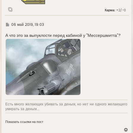
к
н
Карма:
+2/-0
а
ч
а
л
Г
06 май 2019, 19:03
у
д
е
А что это за выпуклости перед кабиной у "Мессершмитта"?
Есть много желающих убивать за деньги, но нет ни одного желающего
умирать за деньги...
Показать ссылки на пост
В