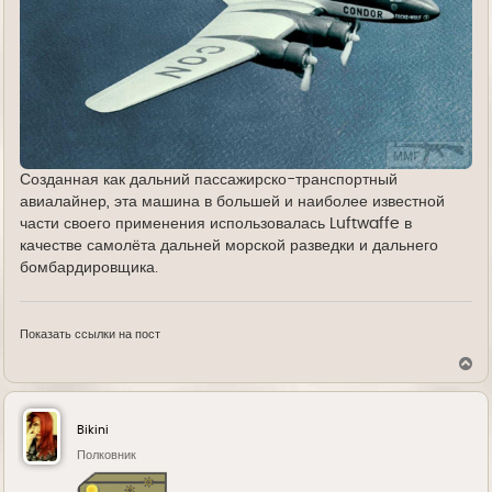
Созданная как дальний пассажирско-транспортный
авиалайнер, эта машина в большей и наиболее известной
части своего применения использовалась Luftwaffe в
качестве самолёта дальней морской разведки и дальнего
бомбардировщика.
Показать ссылки на пост
В
е
р
н
у
Bikini
т
ь
Полковник
с
я