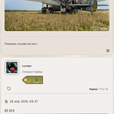
Показать ссылки на пост
В
е
р
н
у
Lumen
т
ь
Генерал-майор
с
я
к
н
Карма:
+11/-0
а
ч
а
л
Г
29 апр 2019, 09:37
у
д
е
Bf.109