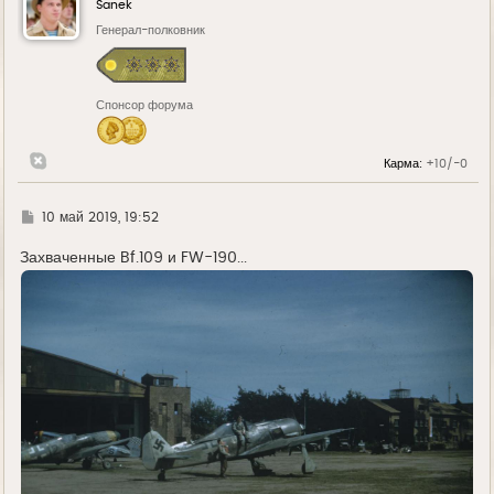
Sanek
т
ь
Генерал-полковник
с
я
к
н
Спонсор форума
а
ч
а
л
Карма:
+10/-0
у
Г
10 май 2019, 19:52
д
е
Захваченные Bf.109 и FW-190...