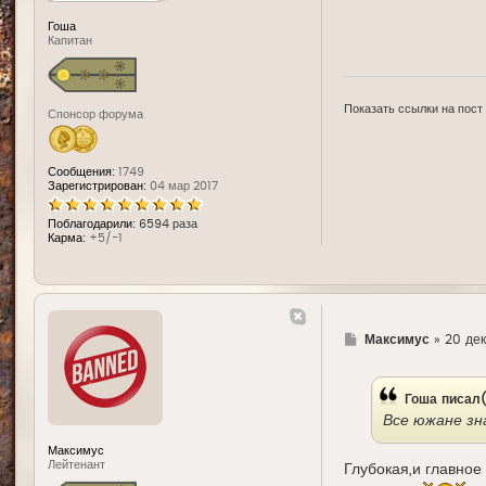
Гоша
Капитан
Показать ссылки на пост
Спонсор форума
Сообщения:
1749
Зарегистрирован:
04 мар 2017
Поблагодарили:
6594 раза
Карма:
+5/-1
Г
Максимус
»
20 дек
д
е
Гоша писал
Все южане зн
Максимус
Лейтенант
Глубокая,и главное