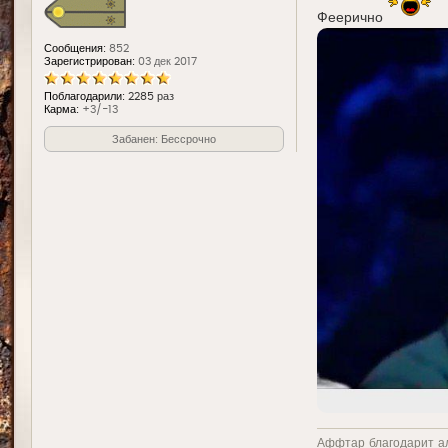
Феерично
Сообщения:
852
Зарегистрирован:
03 дек 2017
Поблагодарили:
2285 раз
Карма:
+3/-13
Забанен: Бессрочно
Аффтар благодарит а