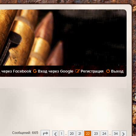
 через Facebook
Вход через Google
Регистрация
Выход
Страница
22
из
34
Сообщений: 665
1
…
20
21
22
23
24
…
34
Пред.
След.