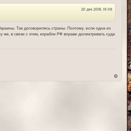
с
я
20 дек 2018, 19:09
к
н
а
ч
а
краины. Так договорились страны. Поэтому, если одна из
л
у же, в связи с этим, корабли РФ вправе досматривать суда
у
В
е
р
н
у
т
ь
с
я
к
н
а
ч
а