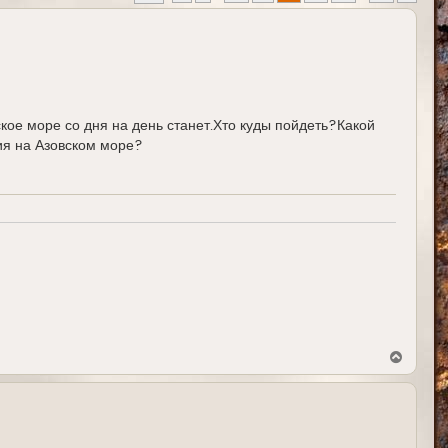
ое море со дня на день станет.Хто куды пойдеть?Какой
ия на Азовском море?
В
е
р
н
у
т
ь