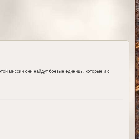
л
у
этой миссии они найдут боевые единицы, которые и с