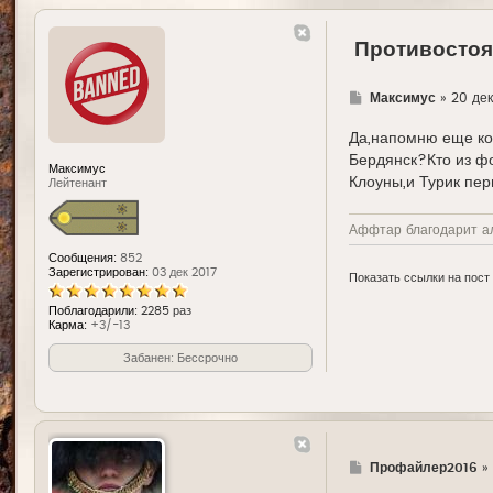
Противостоя
Г
Максимус
»
20 дек
д
е
Да,напомню еще кое
Бердянск?Кто из фо
Максимус
Клоуны,и Турик пер
Лейтенант
Аффтар благодарит а
Сообщения:
852
Зарегистрирован:
03 дек 2017
Показать ссылки на пост
Поблагодарили:
2285 раз
Карма:
+3/-13
Забанен: Бессрочно
Г
Профайлер2016
»
д