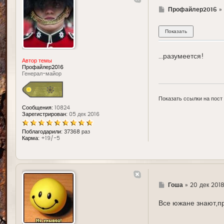
Г
Профайлер2016
»
д
е
...разумеется!
Автор темы
Профайлер2016
Генерал-майор
Показать ссылки на пост
Сообщения:
10824
Зарегистрирован:
05 дек 2016
Поблагодарили:
37368 раз
Карма:
+19/-5
Г
Гоша
»
20 дек 2018
д
е
Все южане знают,пр