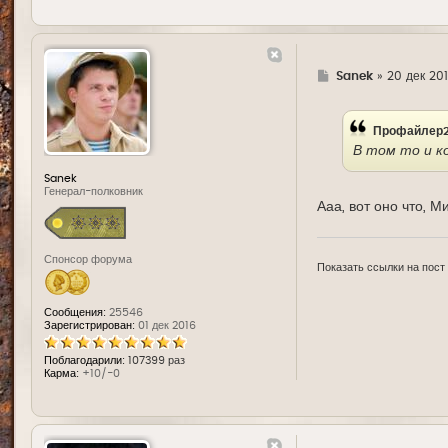
Г
Sanek
»
20 дек 201
д
е
Профайлер2
В том то и к
Sanek
Генерал-полковник
Ааа, вот оно что, М
Спонсор форума
Показать ссылки на пост
Сообщения:
25546
Зарегистрирован:
01 дек 2016
Поблагодарили:
107399 раз
Карма:
+10/-0