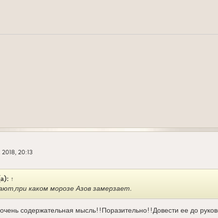
 2018, 20:13
(а):
↑
ают,при каком морозе Азов замерзает.
 очень содержательная мысль!!Поразительно!!Довести ее до руко