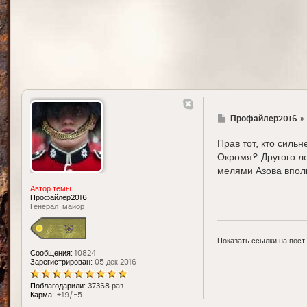
Г
Профайлер2016
»
д
е
Прав тот, кто сильн
Окромя? Другого ло
мелями Азова вполн
Автор темы
Профайлер2016
Генерал-майор
Показать ссылки на пост
Сообщения:
10824
Зарегистрирован:
05 дек 2016
Поблагодарили:
37368 раз
Карма:
+19/-5