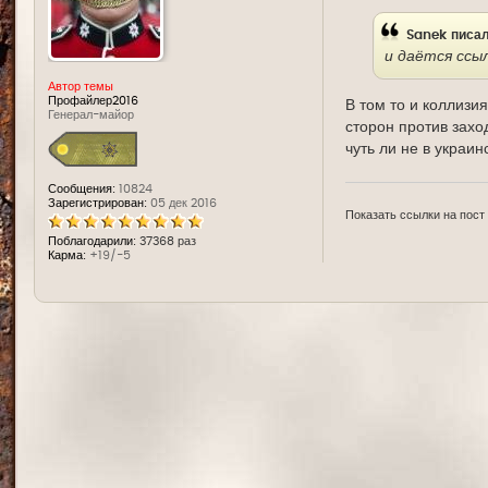
е
Sanek
писал
и даётся ссыл
Автор темы
Профайлер2016
В том то и коллизи
Генерал-майор
сторон против заход
чуть ли не в украин
Сообщения:
10824
Зарегистрирован:
05 дек 2016
Показать ссылки на пост
Поблагодарили:
37368 раз
Карма:
+19/-5