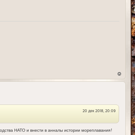
а
ч
а
л
у
В
е
р
н
у
т
ь
с
я
20 дек 2018, 20:09
к
н
а
ч
а
водства НАТО и внести в анналы истории мореплавания!
л