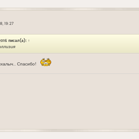
8, 19:27
016
писал(а):
↑
оллизия
ихалыч... Спасибо!