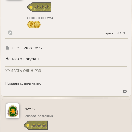
с
я
к
н
Спонсор форума
а
ч
а
л
Карма:
+6/-0
у
Г
29 сен 2018, 16:32
д
е
Неплохо погулял
УМИРАТЬ ОДИН РАЗ
Показать ссылки на пост
В
е
р
н
у
Рост76
т
ь
Генерал-полковник
с
я
к