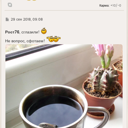
л
Карма:
+10/-0
у
Г
29 сен 2018, 09:08
д
е
Рост76
, сглазили!
Не вопрос, сфотаем!