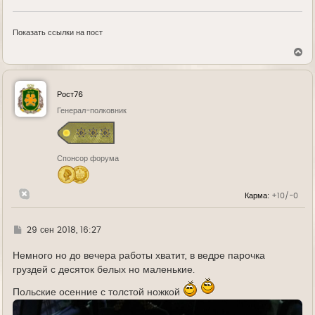
Показать ссылки на пост
В
е
р
н
у
Рост76
т
ь
Генерал-полковник
с
я
к
н
Спонсор форума
а
ч
а
л
Карма:
+10/-0
у
Г
29 сен 2018, 16:27
д
е
Немного но до вечера работы хватит, в ведре парочка
груздей с десяток белых но маленькие.
Польские осенние с толстой ножкой