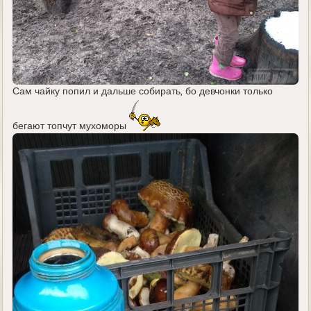
Сам чайку попил и дальше собирать, бо девчонки только
бегают топчут мухоморы