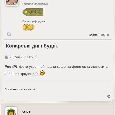
Генерал-полковник
Спонсор форума
Карма:
+10/-0
Копарські дні і будні.
Г
28 сен 2018, 09:13
д
е
Рост76
, фото утренней чашки кофе на фоне окна становится
хорошей традицией
Показать ссылки на пост
В
е
р
н
у
Рост76
т