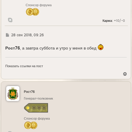
н
Спонсор форума
а
ч
а
л
Карма:
+10/-0
у
Г
28 сен 2018, 09:26
д
е
Рост76
, а завтра суббота и утро у меня в обед
Показать ссылки на пост
В
е
р
н
у
Рост76
т
ь
Генерал-полковник
с
я
к
н
Спонсор форума
а
ч
а
л