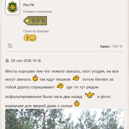
у
Рост76
т
ь
Генерал-полковник
с
я
к
н
Спонсор форума
а
ч
а
л
Карма:
+10/-0
у
Г
29 сен 2018, 16:18
д
е
Места хорошее тем что тяжело заехать, охот угодия, не все
могут заехать
так идут пешком
потом бегают за
тобой дорогу спрашивают
где-то тут рядом
асфальтированная была часа два назад
и фото
кормушки для зверей даже с солью