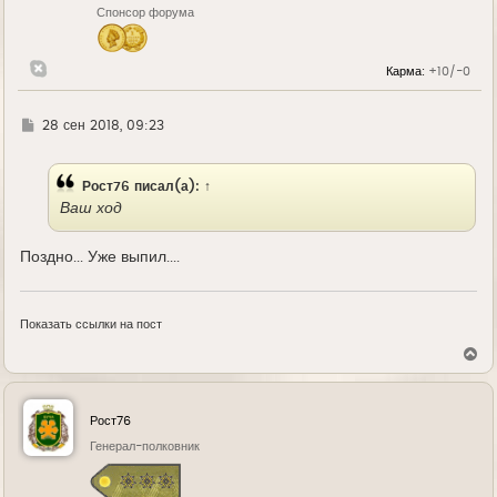
Спонсор форума
Карма:
+10/-0
Г
28 сен 2018, 09:23
д
е
Рост76
писал(а):
↑
Ваш ход
Поздно... Уже выпил....
Показать ссылки на пост
В
е
р
н
у
Рост76
т
ь
Генерал-полковник
с
я
к