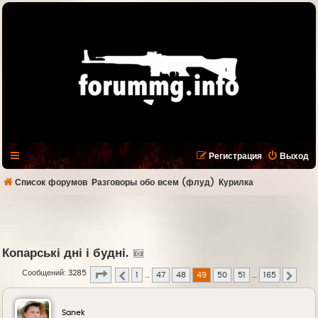
Регистрация
Выход
Список форумов
Разговоры обо всем (флуд)
Курилка
Копарські дні і будні.
Страница
49
из
165
Сообщений: 3285
1
…
47
48
49
50
51
…
165
Пред.
След.
Sanek