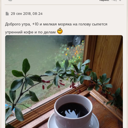
у
Г
29 сен 2018, 08:24
д
е
Доброго утра, +10 и мелкая моряка на голову сыпется
утренний кофе и по делам