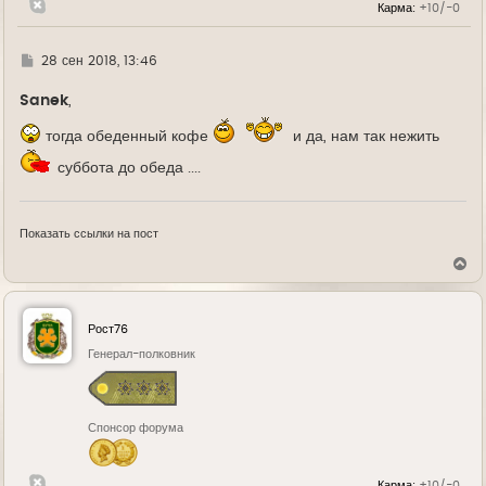
Карма:
+10/-0
у
Г
28 сен 2018, 13:46
д
е
Sanek
,
тогда обеденный кофе
и да, нам так нежить
суббота до обеда ....
Показать ссылки на пост
В
е
р
н
у
Рост76
т
ь
Генерал-полковник
с
я
к
н
Спонсор форума
а
ч
а
л
Карма:
+10/-0