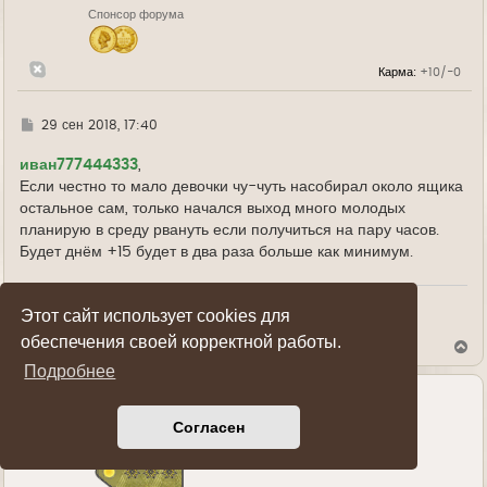
н
Спонсор форума
а
ч
а
л
Карма:
+10/-0
у
Г
29 сен 2018, 17:40
д
е
иван777444333
,
Если честно то мало девочки чу-чуть насобирал около ящика
остальное сам, только начался выход много молодых
планирую в среду рвануть если получиться на пару часов.
Будет днём +15 будет в два раза больше как минимум.
Этот сайт использует cookies для
Показать ссылки на пост
обеспечения своей корректной работы.
В
е
Подробнее
р
н
у
Warisdeath
т
Согласен
ь
Генерал-полковник
с
я
к