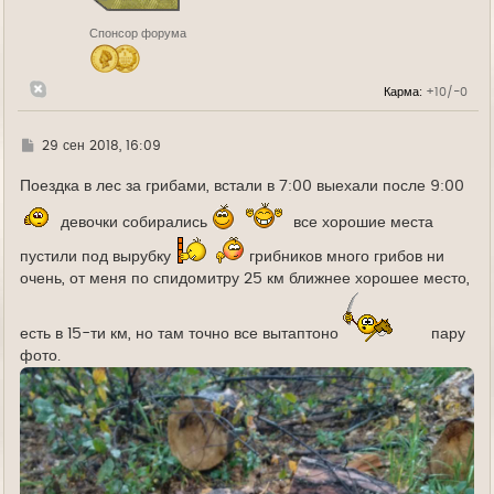
к
н
Спонсор форума
а
ч
а
л
Карма:
+10/-0
у
Г
29 сен 2018, 16:09
д
е
Поездка в лес за грибами, встали в 7:00 выехали после 9:00
девочки собирались
все хорошие места
пустили под вырубку
грибников много грибов ни
очень, от меня по спидомитру 25 км ближнее хорошее место,
есть в 15-ти км, но там точно все вытаптоно
пару
фото.