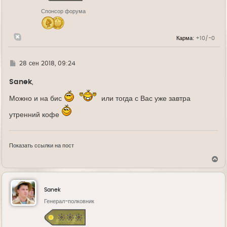
н
Спонсор форума
а
ч
а
л
Карма:
+10/-0
у
Г
28 сен 2018, 09:24
д
е
Sanek
,
Можно и на бис
или тогда с Вас уже завтра
утренний кофе
Показать ссылки на пост
В
е
р
н
у
Sanek
т
ь
Генерал-полковник
с
я
к