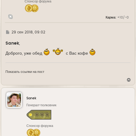
Спонсор форума
а
ч
а
л
Карма:
+10/-0
у
Г
29 сен 2018, 09:02
д
е
Sanek
,
Доброго, уже обед
с Вас кофе
Показать ссылки на пост
В
е
р
н
у
Sanek
т
ь
Генерал-полковник
с
я
к
н
Спонсор форума
а
ч
а