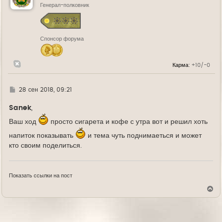
ь
Генерал-полковник
с
я
к
н
Спонсор форума
а
ч
а
л
Карма:
+10/-0
у
Г
28 сен 2018, 09:21
д
е
Sanek
,
Ваш ход
просто сигарета и кофе с утра вот и решил хоть
напиток показывать
и тема чуть поднимаеться и может
кто своим поделиться.
Показать ссылки на пост
В
е
р
н
у