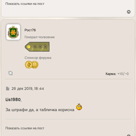
Показать ссылки на пост
В
е
р
н
у
Рост76
т
ь
Генерал-полковник
с
я
к
н
Спонсор форума
а
ч
а
л
Карма:
+10/-0
у
Г
26 дек 2019, 18:44
д
е
Lis1980
,
За штрафи да, а табличка корисна
Показать ссылки на пост