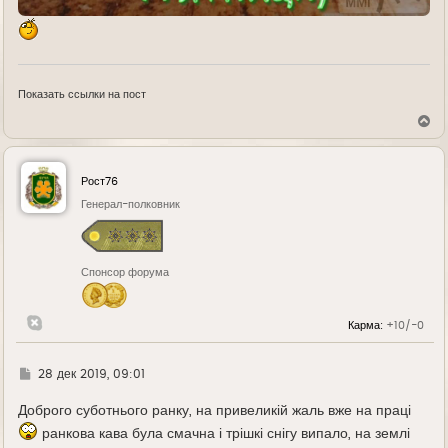
Показать ссылки на пост
В
е
р
н
у
Рост76
т
ь
Генерал-полковник
с
я
к
н
Спонсор форума
а
ч
а
л
Карма:
+10/-0
у
Г
28 дек 2019, 09:01
д
е
Доброго суботнього ранку, на привеликій жаль вже на праці
ранкова кава була смачна і трішкі снігу випало, на землі