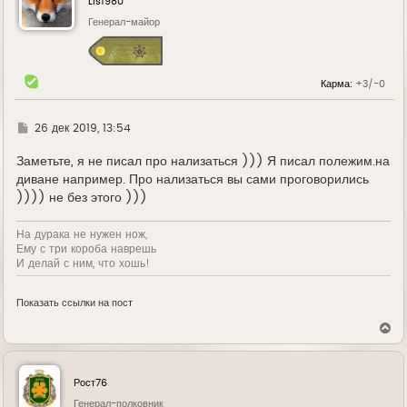
Lis1980
т
ь
Генерал-майор
с
я
к
н
Карма:
+3/-0
а
ч
а
л
Г
26 дек 2019, 13:54
у
д
е
Заметьте, я не писал про нализаться ))) Я писал полежим.на
диване например. Про нализаться вы сами проговорились
)))) не без этого )))
На дурака не нужен нож,
Ему с три короба наврешь
И делай с ним, что хошь!
Показать ссылки на пост
В
е
р
н
у
Рост76
т
ь
Генерал-полковник