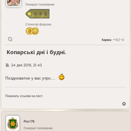
Генерал-полковник
Спонсор форума
Карма:
+10/-0
Копарські дні і будні.
Г
24 дек 2019, 21:43
д
е
Поздноватое у вас утро.....
Показать ссылки на пост
В
е
р
н
у
Рост76
т
ь
Генерал-полковник