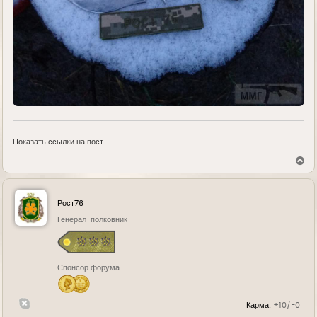
Показать ссылки на пост
В
е
р
н
у
Рост76
т
ь
Генерал-полковник
с
я
к
н
Спонсор форума
а
ч
а
л
Карма:
+10/-0
у