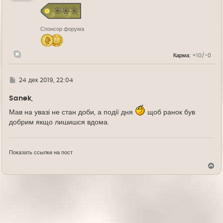
с
я
к
н
Спонсор форума
а
ч
а
л
Карма:
+10/-0
у
Г
24 дек 2019, 22:04
д
е
Sanek
,
Мав на увазі не стан доби, а події дня
щоб ранок був
добрим якщо лишишся вдома.
Показать ссылки на пост
В
е
р
н
у
т
ь
с
я