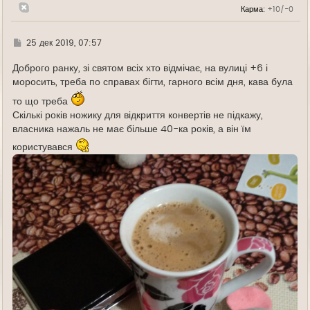
л
Карма:
+10/-0
у
Г
25 дек 2019, 07:57
д
е
Доброго ранку, зі святом всіх хто відмічає, на вулиці +6 і
моросить, треба по справах бігти, гарного всім дня, кава була
то що треба
Скількі років ножику для відкриття конвертів не підкажу,
власника нажаль не має більше 40-ка років, а він їм
користувався