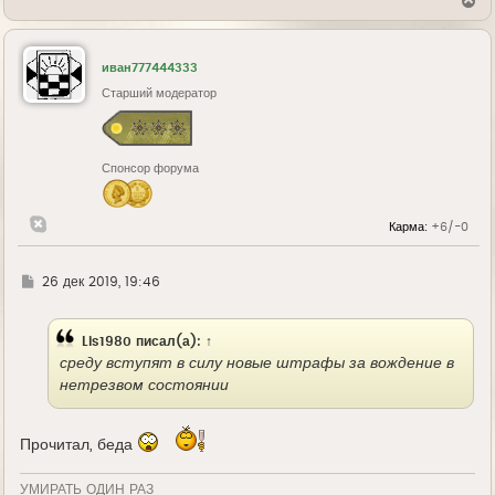
В
е
р
н
у
иван777444333
т
ь
Старший модератор
с
я
к
н
Спонсор форума
а
ч
а
л
Карма:
+6/-0
у
Г
26 дек 2019, 19:46
д
е
Lis1980
писал(а):
↑
среду вступят в силу новые штрафы за вождение в
нетрезвом состоянии
Прочитал, беда
УМИРАТЬ ОДИН РАЗ