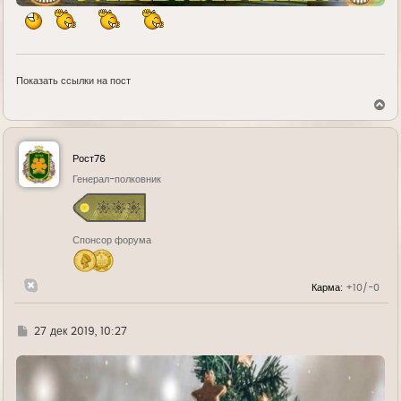
Показать ссылки на пост
В
е
р
н
у
Рост76
т
ь
Генерал-полковник
с
я
к
н
Спонсор форума
а
ч
а
л
Карма:
+10/-0
у
Г
27 дек 2019, 10:27
д
е