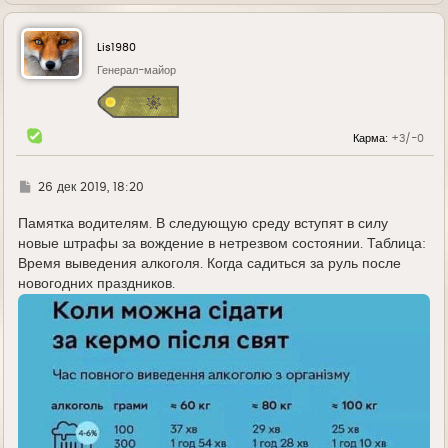
е
р
н
у
Lis1980
т
ь
Генерал-майор
с
я
к
н
Карма:
+3/-0
а
ч
а
л
Г
26 дек 2019, 18:20
у
д
е
Памятка водителям. В следующую среду вступят в силу
новые штрафы за вождение в нетрезвом состоянии. Таблица:
Время выведения алкоголя. Когда садиться за руль после
новогодних праздников.