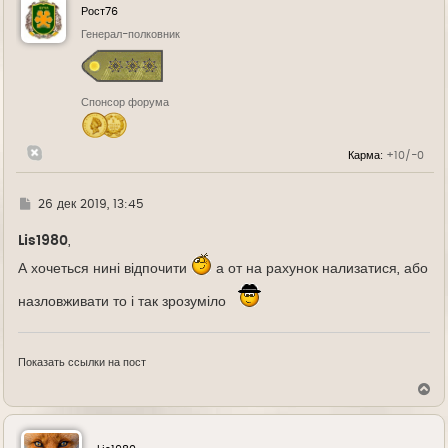
у
Рост76
т
ь
Генерал-полковник
с
я
к
н
Спонсор форума
а
ч
а
л
Карма:
+10/-0
у
Г
26 дек 2019, 13:45
д
е
Lis1980
,
А хочеться нині відпочити
а от на рахунок нализатися, або
назловживати то і так зрозуміло
Показать ссылки на пост
В
е
р
н
у