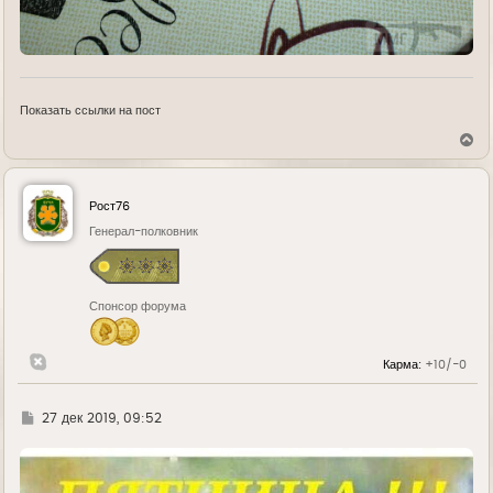
Показать ссылки на пост
В
е
р
н
у
Рост76
т
ь
Генерал-полковник
с
я
к
н
Спонсор форума
а
ч
а
л
Карма:
+10/-0
у
Г
27 дек 2019, 09:52
д
е