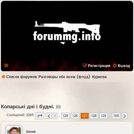
Регистрация
Выход
Список форумов
Разговоры обо всем (флуд)
Курилка
Копарські дні і будні.
Страница
127
из
165
Сообщений: 3285
1
…
125
126
127
128
129
…
165
Пред.
След
Sanek