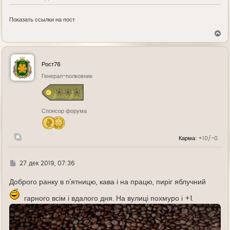
Показать ссылки на пост
В
е
р
н
у
Рост76
т
ь
Генерал-полковник
с
я
к
н
Спонсор форума
а
ч
а
л
Карма:
+10/-0
у
Г
27 дек 2019, 07:36
д
е
Доброго ранку в п'ятницю, кава і на працю, пиріг яблучний
гарного всім і вдалого дня. На вулиці похмуро і +1.