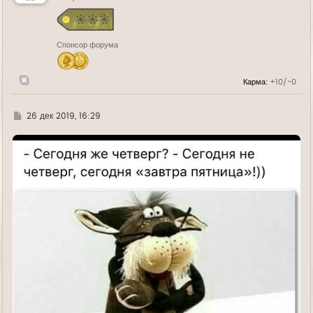
с
я
к
н
Спонсор форума
а
ч
а
л
Карма:
+10/-0
у
Г
26 дек 2019, 16:29
д
е