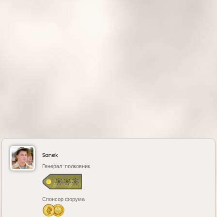
к
н
а
ч
а
л
у
Sanek
Генерал-полковник
Спонсор форума