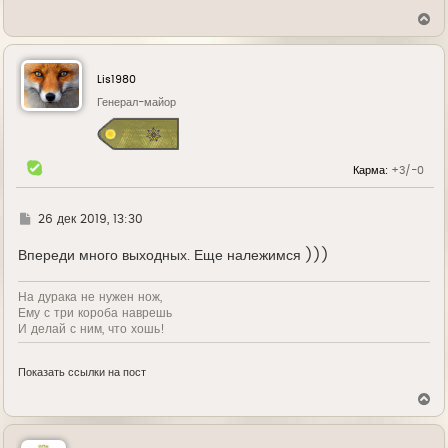
В
е
р
н
у
Lis1980
т
ь
Генерал-майор
с
я
к
н
Карма:
+3/-0
а
ч
а
л
Г
26 дек 2019, 13:30
у
д
е
Впереди много выходных. Еще належимся )))
На дурака не нужен нож,
Ему с три короба наврешь
И делай с ним, что хошь!
Показать ссылки на пост
В
е
р
н