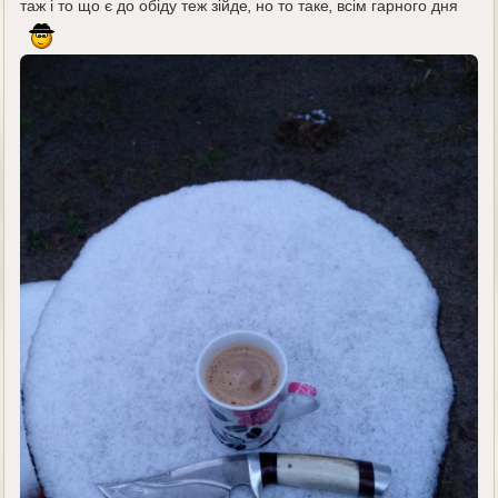
таж і то що є до обіду теж зійде, но то таке, всім гарного дня