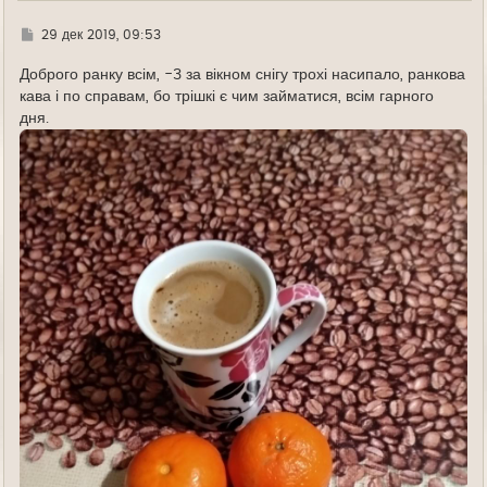
Г
29 дек 2019, 09:53
д
е
Доброго ранку всім, -3 за вікном снігу трохі насипало, ранкова
кава і по справам, бо трішкі є чим займатися, всім гарного
дня.