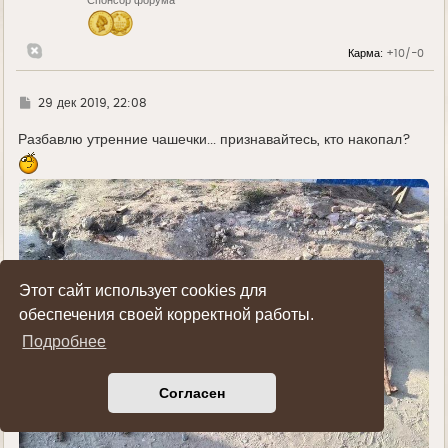
Спонсор форума
а
ч
а
л
Карма:
+10/-0
у
Г
29 дек 2019, 22:08
д
е
Разбавлю утренние чашечки... признавайтесь, кто накопал?
Этот сайт использует cookies для
обеспечения своей корректной работы.
Подробнее
Согласен