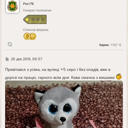
у
Рост76
т
ь
Генерал-полковник
с
я
к
н
Спонсор форума
а
ч
а
л
Карма:
+10/-0
у
Г
26 дек 2019, 06:57
д
е
Привітався з усіма, на вулиці +5 сиро і без опадів, вже в
дорозі на працю, гарного всім дня. Кава смачна з мишами