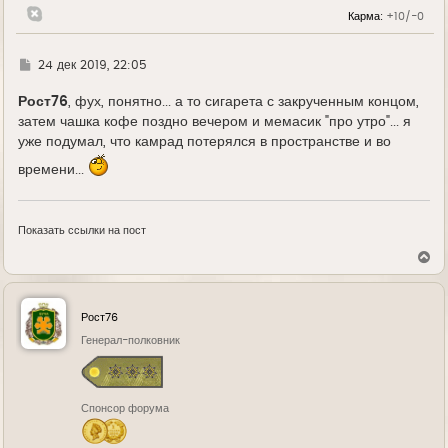
Карма:
+10/-0
Г
24 дек 2019, 22:05
д
е
Рост76
, фух, понятно... а то сигарета с закрученным концом,
затем чашка кофе поздно вечером и мемасик "про утро"... я
уже подумал, что камрад потерялся в пространстве и во
времени...
Показать ссылки на пост
В
е
р
н
у
Рост76
т
ь
Генерал-полковник
с
я
к
н
Спонсор форума
а
ч
а